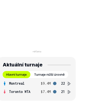
Aktuální turnaje
Hlavní turnaje
Turnaje nižší úrovně
Montreal
$9.4M
22
Toronto WTA
$7.4M
21