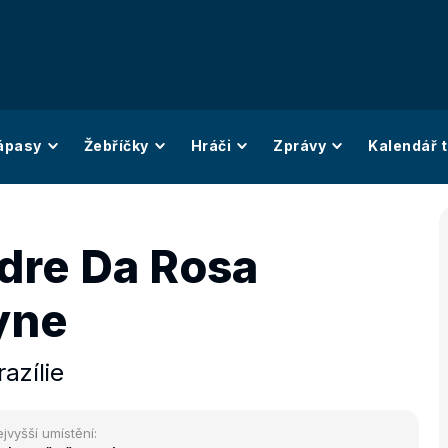
ápasy
Žebříčky
Hráči
Zprávy
Kalendář t
dre Da Rosa
yne
razílie
jvyšší umístění: