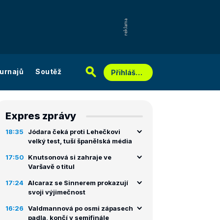
urnajů
Soutěž
Přihlášení
Expres zprávy
18:35
Jódara čeká proti Lehečkovi
velký test, tuší španělská média
17:50
Knutsonová si zahraje ve
Varšavě o titul
17:24
Alcaraz se Sinnerem prokazují
svoji výjimečnost
16:26
Valdmannová po osmi zápasech
padla, končí v semifinále