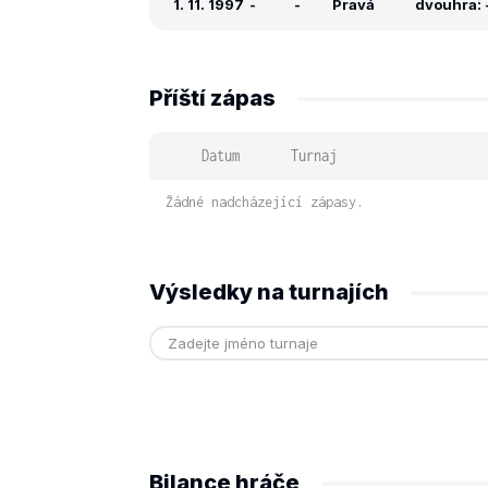
1. 11. 1997
-
-
Pravá
dvouhra: -
Příští zápas
Datum
Turnaj
Žádné nadcházející zápasy.
Výsledky na turnajích
Bilance hráče