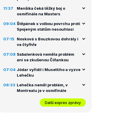
11:37
Menšíka čeká těžký boj o
osmifinále na Masters
09:04
Štěpánek s volbou povrchu proti
Spojeným státům nesouhlasí
07:15
Nosková s Bouzkovou dohrály i
ve čtyřhře
07:08
Sabalenková neměla problém
ani se zkušenou Číňankou
07:04
Jódar vyřídil i Musettiho a vyzve
Lehečku
06:33
Lehečka neměl problém, v
Montrealu je v osmifinále
Další expres zprávy