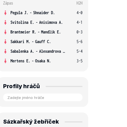
Zápas
H2H
Pegula J.
-
Shnaider D.
4-0
Svitolina E.
-
Anisimova A.
4-1
Brantmeier R.
-
Mandlik E.
0-3
Sakkari M.
-
Gauff C.
5-6
Sabalenka A.
-
Alexandrova E.
5-4
Mertens E.
-
Osaka N.
3-5
Profily hráčů
Sázkařský žebříček