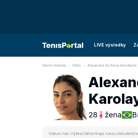
LIVE výsledky
Z
Hlavní stránka
Hráči
Alexandre Da Rosa Karolayne
Alexan
Karola
28
žena
B
Datum nar.:
Výška:
Váha:
Hraje rukou:
Aktuální/ne