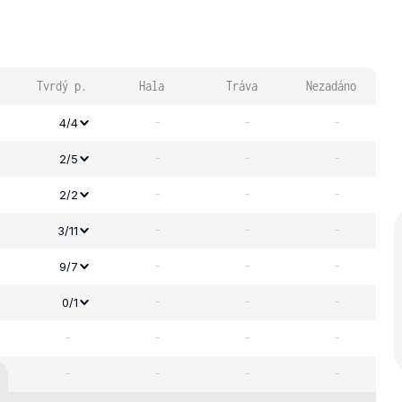
Tvrdý p.
Hala
Tráva
Nezadáno
-
-
-
4/4
-
-
-
2/5
-
-
-
2/2
-
-
-
3/11
-
-
-
9/7
-
-
-
0/1
-
-
-
-
-
-
-
-