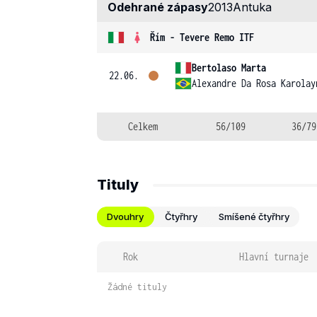
Odehrané zápasy
2013
Antuka
Řím - Tevere Remo ITF
Bertolaso Marta
22.06.
Alexandre Da Rosa Karolay
Celkem
56/109
36/79
Tituly
Dvouhry
Čtyřhry
Smíšené čtyřhry
Rok
Hlavní turnaje
Žádné tituly