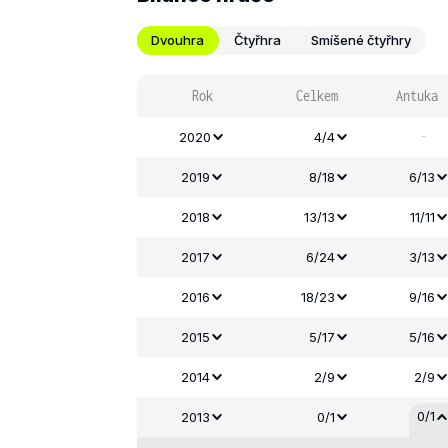
Dvouhra
Čtyřhra
Smíšené čtyřhry
Rok
Celkem
Antuka
-
2020
4/4
2019
8/18
6/13
2018
13/13
11/11
2017
6/24
3/13
2016
18/23
9/16
2015
5/17
5/16
2014
2/9
2/9
0/1
2013
0/1