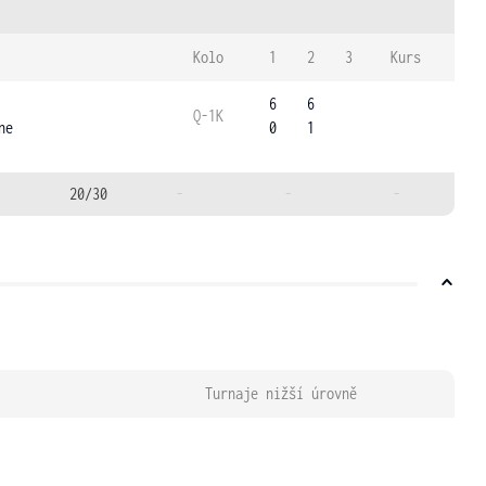
Kolo
1
2
3
Kurs
6
6
Q-1K
ne
0
1
20/30
-
-
-
Turnaje nižší úrovně