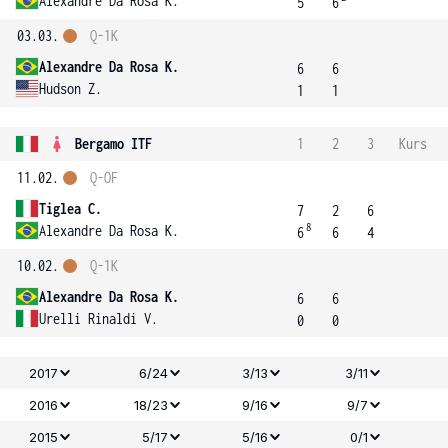
Alexandre Da Rosa K.
5
6
03.03.
Q-1K
Alexandre Da Rosa K.
6
6
Hudson Z.
1
1
Bergamo ITF
1
2
3
Kurs
11.02.
Q-OF
Tiglea C.
7
2
6
8
Alexandre Da Rosa K.
6
6
4
10.02.
Q-1K
Alexandre Da Rosa K.
6
6
Urelli Rinaldi V.
0
0
2017
6/24
3/13
3/11
2016
18/23
9/16
9/7
2015
5/17
5/16
0/1