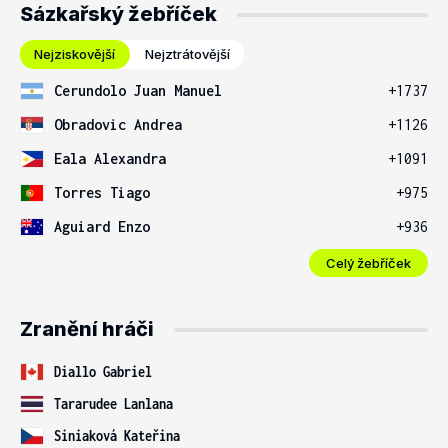
Sázkařský žebříček
Nejziskovější
Nejztrátovější
Cerundolo Juan Manuel
+1737
Obradovic Andrea
+1126
Eala Alexandra
+1091
Torres Tiago
+975
Aguiard Enzo
+936
Celý žebříček
Zranění hráči
Diallo Gabriel
Tararudee Lanlana
Siniaková Kateřina