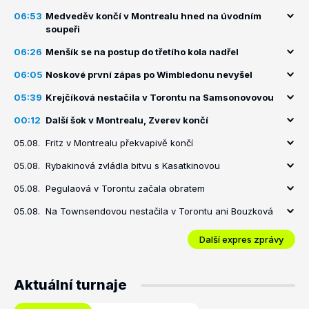
06:53
Medveděv končí v Montrealu hned na úvodním
soupeři
06:26
Menšík se na postup do třetího kola nadřel
06:05
Noskové první zápas po Wimbledonu nevyšel
05:39
Krejčíková nestačila v Torontu na Samsonovovou
00:12
Další šok v Montrealu, Zverev končí
05.08.
Fritz v Montrealu překvapivě končí
05.08.
Rybakinová zvládla bitvu s Kasatkinovou
05.08.
Pegulaová v Torontu začala obratem
05.08.
Na Townsendovou nestačila v Torontu ani Bouzková
Další expres zprávy
Aktuální turnaje