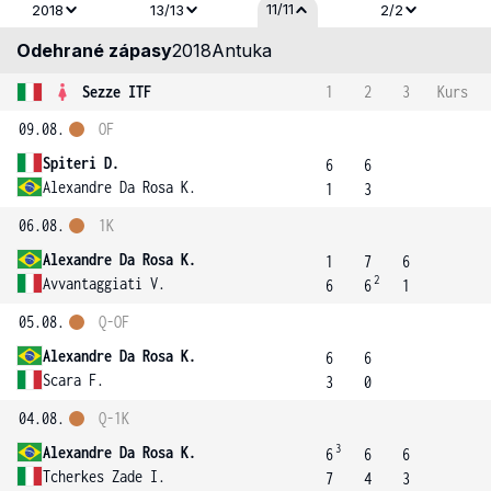
11/11
2018
13/13
2/2
Odehrané zápasy
2018
Antuka
Sezze ITF
1
2
3
Kurs
09.08.
OF
Spiteri D.
6
6
Alexandre Da Rosa K.
1
3
06.08.
1K
Alexandre Da Rosa K.
1
7
6
2
Avvantaggiati V.
6
6
1
05.08.
Q-OF
Alexandre Da Rosa K.
6
6
Scara F.
3
0
04.08.
Q-1K
3
Alexandre Da Rosa K.
6
6
6
Tcherkes Zade I.
7
4
3