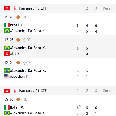
Hammamet 18 ITF
1
2
3
Kurs
15.05.
1K
Prati F.
6
4
6
Alexandre Da Rosa K.
4
6
4
13.05.
Q-OF
Alexandre Da Rosa K.
6
6
Ata S.
3
0
12.05.
Q-1K
Alexandre Da Rosa K.
6
6
Aubuchon M.
1
1
Hammamet 17 ITF
1
2
3
Kurs
09.05.
1K
3
Hofer V.
6
6
6
Alexandre Da Rosa K.
7
0
1