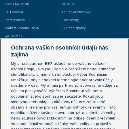
Novak Djokovič
Aktuality
Jiří Lehečka
Tenisová Previews
Petra Kvitová
Rozhovory
Markéta Vondroušová
Express zprávy
Iga Swiatek
Marie Bouzková
Ochrana vašich osobních údajů nás
Žebříčky
Kalendář turnajů
zajímá
My a naši partneři
997
ukládáme do vašeho zařízení
Žebříček ATP (muži)
Australian Open
osobní údaje, jako jsou údaje o prohlížení nebo jedinečné
Žebříček WTA (ženy)
French Open
identifikátory, a máme k nim přístup. Výběr Souhlasím
umožňuje, aby sledovací technologie podporovaly účely
Sázkařský žebříček
Wimbledon
uvedené v části My a naši partneři zpracováváme údaje za
US Open
účelem poskytování. Výběrem Zamítnout vše nebo
odvoláním svého souhlasu je zakážete. Pokud jsou
Turnaj mistrů
sledovací technologie zakázány, některé zobrazené
Turnaj mistryň
obsahy a reklamy pro vás nemusí být tolik relevantní. Tuto
Aktualní trendy
nabídku můžete kdykoli znovu zobrazit a změnit své volby
nebo souhlas odvolat kliknutím na odkaz Řízení předvoleb
ve spodní části webové stránky. Vaše volby se projeví v
Fotbalové přestupy