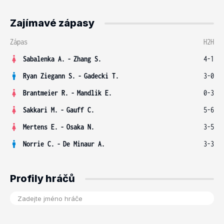
Zajímavé zápasy
Zápas
H2H
Sabalenka A.
-
Zhang S.
4-1
Ryan Ziegann S.
-
Gadecki T.
3-0
Brantmeier R.
-
Mandlik E.
0-3
Sakkari M.
-
Gauff C.
5-6
Mertens E.
-
Osaka N.
3-5
Norrie C.
-
De Minaur A.
3-3
Profily hráčů