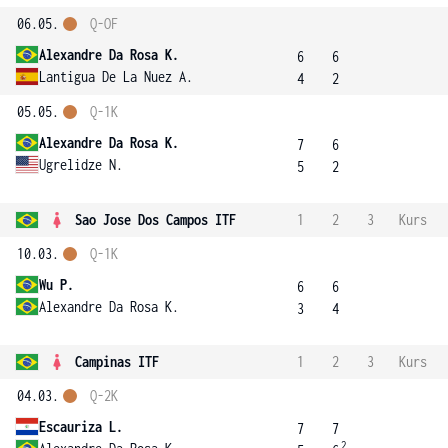
06.05.
Q-OF
Alexandre Da Rosa K.
6
6
Lantigua De La Nuez A.
4
2
05.05.
Q-1K
Alexandre Da Rosa K.
7
6
Ugrelidze N.
5
2
Sao Jose Dos Campos ITF
1
2
3
Kurs
10.03.
Q-1K
Wu P.
6
6
Alexandre Da Rosa K.
3
4
Campinas ITF
1
2
3
Kurs
04.03.
Q-2K
Escauriza L.
7
7
2