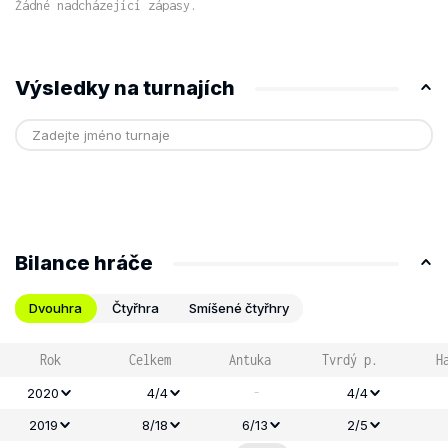
Žádné nadcházející zápasy.
Výsledky na turnajích
Bilance hráče
Dvouhra
Čtyřhra
Smíšené čtyřhry
Rok
Celkem
Antuka
Tvrdý p.
H
-
2020
4/4
4/4
2019
8/18
6/13
2/5