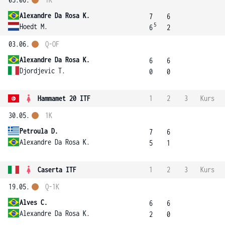
Alexandre Da Rosa K.
7
6
5
Hoedt M.
6
2
03.06.
Q-OF
Alexandre Da Rosa K.
6
6
Djordjevic T.
0
0
Hammamet 20 ITF
1
2
3
Kurs
30.05.
1K
Petroula D.
7
6
Alexandre Da Rosa K.
5
1
Caserta ITF
1
2
3
Kurs
19.05.
Q-1K
Alves C.
6
6
Alexandre Da Rosa K.
2
0