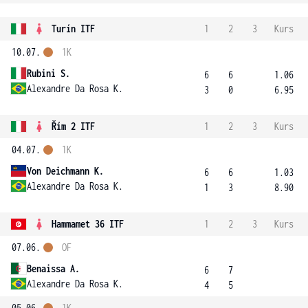
Turín ITF
1
2
3
Kurs
10.07.
1K
Rubini S.
6
6
1.06
Alexandre Da Rosa K.
3
0
6.95
Řím 2 ITF
1
2
3
Kurs
04.07.
1K
Von Deichmann K.
6
6
1.03
Alexandre Da Rosa K.
1
3
8.90
Hammamet 36 ITF
1
2
3
Kurs
07.06.
OF
Benaissa A.
6
7
Alexandre Da Rosa K.
4
5
05.06.
1K