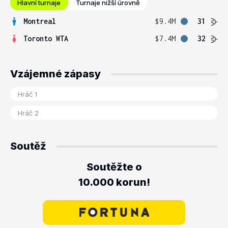
Hlavní turnaje
Turnaje nižší úrovně
Montreal
$9.4M
31
Toronto WTA
$7.4M
32
Vzájemné zápasy
Soutěž
Soutěžte o
10.000 korun!