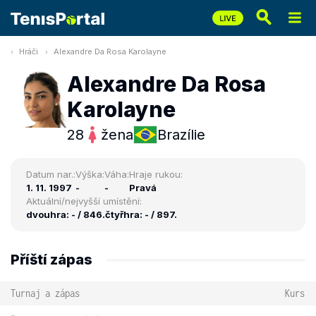
Hráči
Alexandre Da Rosa Karolayne
Alexandre Da Rosa
Karolayne
28
žena
Brazílie
Datum nar.:
Výška:
Váha:
Hraje rukou:
1. 11. 1997
-
-
Pravá
Aktuální/nejvyšší umístění:
dvouhra: - / 846.
čtyřhra: - / 897.
Příští zápas
Turnaj a zápas
Kurs