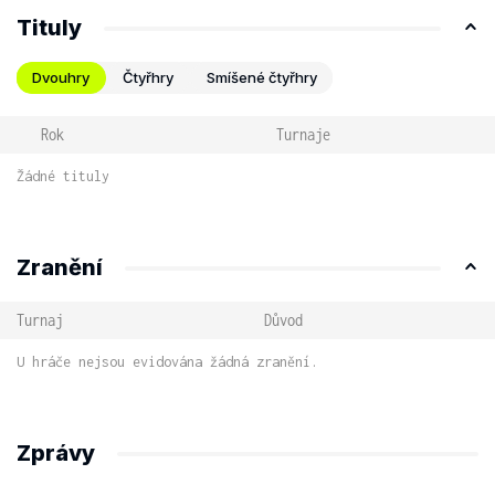
Tituly
Dvouhry
Čtyřhry
Smíšené čtyřhry
Rok
Turnaje
Žádné tituly
Zranění
Turnaj
Důvod
U hráče nejsou evidována žádná zranění.
Zprávy