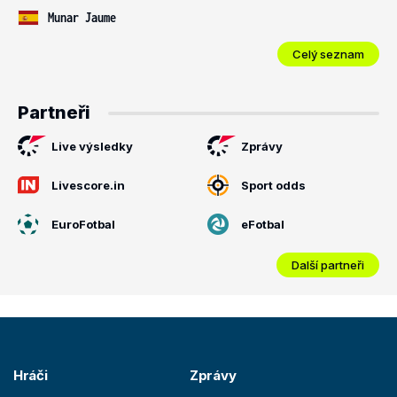
Munar Jaume
Celý seznam
Partneři
Live výsledky
Zprávy
Livescore.in
Sport odds
EuroFotbal
eFotbal
Další partneři
Hráči
Zprávy