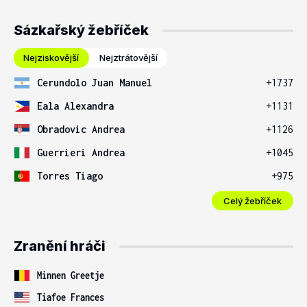
Sázkařský žebříček
Nejziskovější
Nejztrátovější
Cerundolo Juan Manuel
+1737
Eala Alexandra
+1131
Obradovic Andrea
+1126
Guerrieri Andrea
+1045
Torres Tiago
+975
Celý žebříček
Zranění hráči
Minnen Greetje
Tiafoe Frances