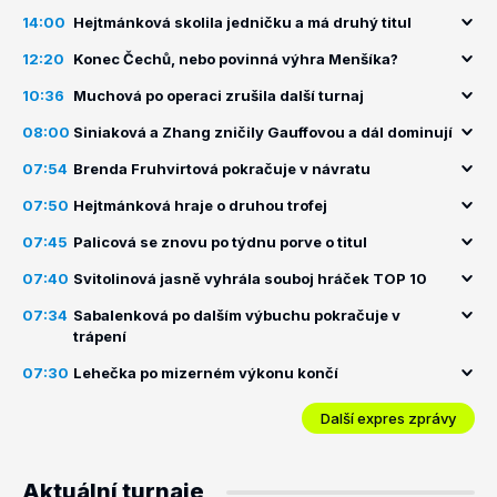
14:00
Hejtmánková skolila jedničku a má druhý titul
12:20
Konec Čechů, nebo povinná výhra Menšíka?
10:36
Muchová po operaci zrušila další turnaj
08:00
Siniaková a Zhang zničily Gauffovou a dál dominují
07:54
Brenda Fruhvirtová pokračuje v návratu
07:50
Hejtmánková hraje o druhou trofej
07:45
Palicová se znovu po týdnu porve o titul
07:40
Svitolinová jasně vyhrála souboj hráček TOP 10
07:34
Sabalenková po dalším výbuchu pokračuje v
trápení
07:30
Lehečka po mizerném výkonu končí
Další expres zprávy
Aktuální turnaje