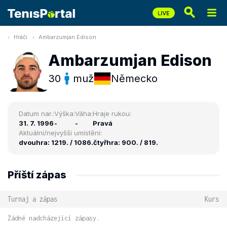
Hráči
Ambarzumjan Edison
Ambarzumjan Edison
30
muž
Německo
Datum nar.:
Výška:
Váha:
Hraje rukou:
31. 7. 1996
-
-
Pravá
Aktuální/nejvyšší umístění:
dvouhra: 1219. / 1086.
čtyřhra: 900. / 819.
Příští zápas
Turnaj a zápas
Kurs
Žádné nadcházející zápasy.