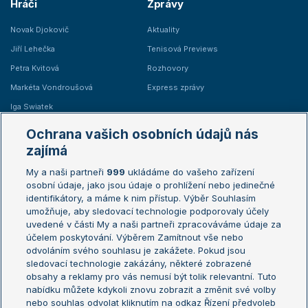
Hráči
Zprávy
Novak Djokovič
Aktuality
Jiří Lehečka
Tenisová Previews
Petra Kvitová
Rozhovory
Markéta Vondroušová
Express zprávy
Iga Swiatek
Marie Bouzková
Ochrana vašich osobních údajů nás
Žebříčky
Kalendář turnajů
zajímá
My a naši partneři
999
ukládáme do vašeho zařízení
Žebříček ATP (muži)
Australian Open
osobní údaje, jako jsou údaje o prohlížení nebo jedinečné
Žebříček WTA (ženy)
French Open
identifikátory, a máme k nim přístup. Výběr Souhlasím
umožňuje, aby sledovací technologie podporovaly účely
Sázkařský žebříček
Wimbledon
uvedené v části My a naši partneři zpracováváme údaje za
US Open
účelem poskytování. Výběrem Zamítnout vše nebo
odvoláním svého souhlasu je zakážete. Pokud jsou
Turnaj mistrů
sledovací technologie zakázány, některé zobrazené
Turnaj mistryň
obsahy a reklamy pro vás nemusí být tolik relevantní. Tuto
Aktualní trendy
nabídku můžete kdykoli znovu zobrazit a změnit své volby
nebo souhlas odvolat kliknutím na odkaz Řízení předvoleb