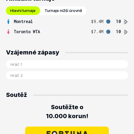
Hlavní turnaje
Turnaje nižší úrovně
Montreal
$9.4M
10
Toronto WTA
$7.4M
10
Vzájemné zápasy
Soutěž
Soutěžte o
10.000 korun!