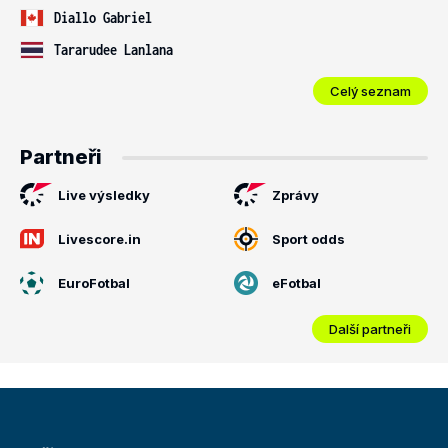
Diallo Gabriel
Tararudee Lanlana
Celý seznam
Partneři
Live výsledky
Zprávy
Livescore.in
Sport odds
EuroFotbal
eFotbal
Další partneři