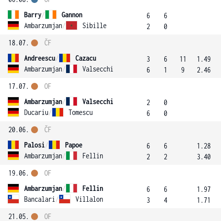
Barry
/
Gannon
6
6
Ambarzumjan
/
Sibille
2
0
18.07.
ČF
Andreescu
/
Cazacu
3
6
11
1.49
Ambarzumjan
/
Valsecchi
6
1
9
2.46
17.07.
OF
Ambarzumjan
/
Valsecchi
2
0
Ducariu
/
Tomescu
6
0
20.06.
ČF
Palosi
/
Papoe
6
6
1.28
Ambarzumjan
/
Fellin
2
2
3.40
19.06.
OF
Ambarzumjan
/
Fellin
6
6
1.97
Bancalari
/
Villalon
3
4
1.71
21.05.
OF