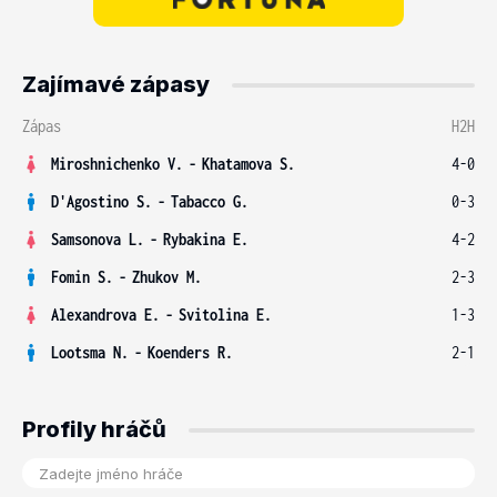
Zajímavé zápasy
Zápas
H2H
Miroshnichenko V.
-
Khatamova S.
4-0
D'Agostino S.
-
Tabacco G.
0-3
Samsonova L.
-
Rybakina E.
4-2
Fomin S.
-
Zhukov M.
2-3
Alexandrova E.
-
Svitolina E.
1-3
Lootsma N.
-
Koenders R.
2-1
Profily hráčů