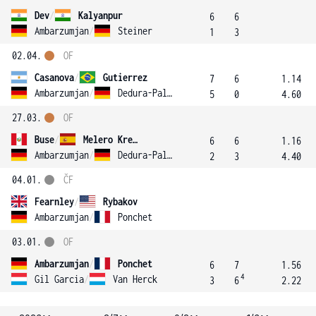
Dev
/
Kalyanpur
6
6
Ambarzumjan
/
Steiner
1
3
02.04.
OF
Casanova
/
Gutierrez
7
6
1.14
Ambarzumjan
/
Dedura-Palomero
5
0
4.60
27.03.
OF
Buse
/
Melero Kretzer
6
6
1.16
Ambarzumjan
/
Dedura-Palomero
2
3
4.40
04.01.
ČF
Fearnley
/
Rybakov
Ambarzumjan
/
Ponchet
03.01.
OF
Ambarzumjan
/
Ponchet
6
7
1.56
4
Gil Garcia
/
Van Herck
3
6
2.22