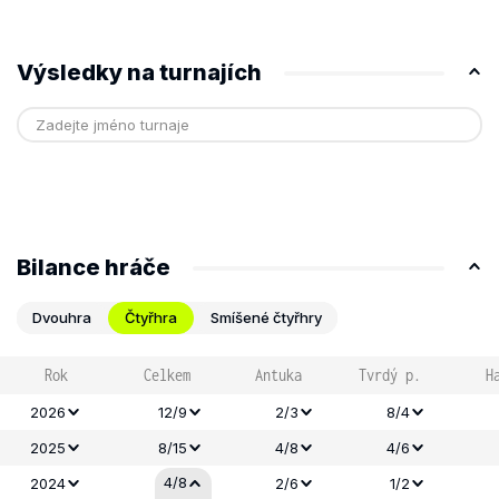
Výsledky na turnajích
Bilance hráče
Dvouhra
Čtyřhra
Smíšené čtyřhry
Rok
Celkem
Antuka
Tvrdý p.
H
2026
12/9
2/3
8/4
2025
8/15
4/8
4/6
4/8
2024
2/6
1/2