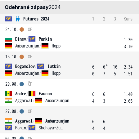
Odehrané zápasy
2024
Futures 2024
1
2
3
Kurs
24.10.
OF
Dinev
/
Pankin
1.30
Ambarzumjan
/
Hopp
3.10
15.10.
OF
4
Bogomolov
/
Iutkin
6
6
10
2.34
Ambarzumjan
/
Hopp
0
7
5
1.51
29.08.
ČF
Andre
/
Faucon
6
6
1.40
Aggarwal
/
Ambarzumjan
4
3
2.65
27.08.
OF
Aggarwal
/
Ambarzumjan
6
6
Panin
/
Shchaya-Zubrov
4
4
06.08.
OF