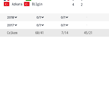
Azkara
/
Bilgin
4
2
-
2018
0/1
0/1
-
2017
0/1
0/1
Celkem
60/41
7/14
45/21