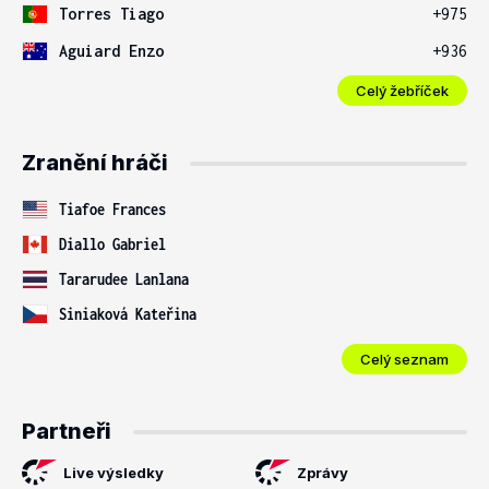
Torres Tiago
+975
Aguiard Enzo
+936
Celý žebříček
Zranění hráči
Tiafoe Frances
Diallo Gabriel
Tararudee Lanlana
Siniaková Kateřina
Celý seznam
Partneři
Live výsledky
Zprávy