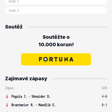
Soutěž
Soutěžte o
10.000 korun!
Zajímavé zápasy
Zápas
H2H
Pegula J.
-
Shnaider D.
4-0
Brantmeier R.
-
Mandlik E.
0-3