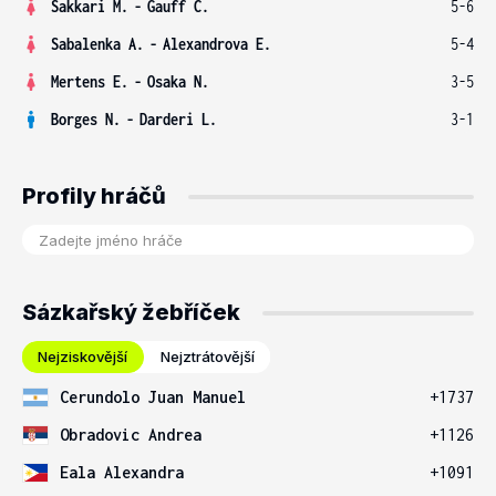
Sakkari M.
-
Gauff C.
5-6
Sabalenka A.
-
Alexandrova E.
5-4
Mertens E.
-
Osaka N.
3-5
Borges N.
-
Darderi L.
3-1
Profily hráčů
Sázkařský žebříček
Nejziskovější
Nejztrátovější
Cerundolo Juan Manuel
+1737
Obradovic Andrea
+1126
Eala Alexandra
+1091