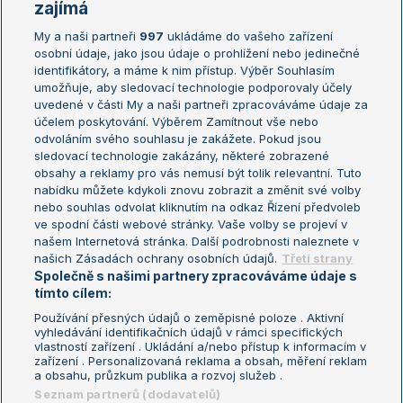
Žebříčky
Kalendář turnajů
zajímá
My a naši partneři
997
ukládáme do vašeho zařízení
Žebříček ATP (muži)
Australian Open
osobní údaje, jako jsou údaje o prohlížení nebo jedinečné
Žebříček WTA (ženy)
French Open
identifikátory, a máme k nim přístup. Výběr Souhlasím
umožňuje, aby sledovací technologie podporovaly účely
Sázkařský žebříček
Wimbledon
uvedené v části My a naši partneři zpracováváme údaje za
US Open
účelem poskytování. Výběrem Zamítnout vše nebo
odvoláním svého souhlasu je zakážete. Pokud jsou
Turnaj mistrů
sledovací technologie zakázány, některé zobrazené
Turnaj mistryň
obsahy a reklamy pro vás nemusí být tolik relevantní. Tuto
Aktualní trendy
nabídku můžete kdykoli znovu zobrazit a změnit své volby
nebo souhlas odvolat kliknutím na odkaz Řízení předvoleb
ve spodní části webové stránky. Vaše volby se projeví v
Fotbalové přestupy
našem Internetová stránka. Další podrobnosti naleznete v
Livesport Daily
našich Zásadách ochrany osobních údajů.
Třetí strany
Společně s našimi partnery zpracováváme údaje s
LS Prague Open
tímto cílem:
Používání přesných údajů o zeměpisné poloze . Aktivní
vyhledávání identifikačních údajů v rámci specifických
vlastností zařízení . Ukládání a/nebo přístup k informacím v
Podmínky užití
Nastavení soukromí
zařízení . Personalizovaná reklama a obsah, měření reklam
GDPR a žurnalistika
Reklama
a obsahu, průzkum publika a rozvoj služeb .
Informace o zpracování osobních
Kontakt
Seznam partnerů (dodavatelů)
údajů