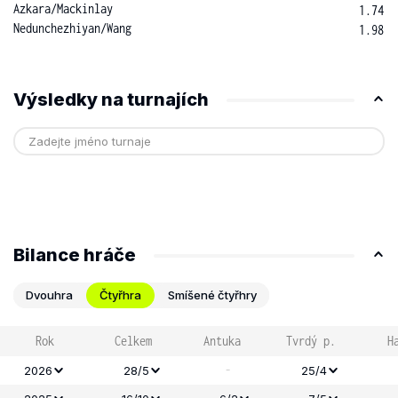
Azkara
/
Mackinlay
1.74
Nedunchezhiyan
/
Wang
1.98
Výsledky na turnajích
Bilance hráče
Dvouhra
Čtyřhra
Smíšené čtyřhry
Rok
Celkem
Antuka
Tvrdý p.
H
-
2026
28/5
25/4