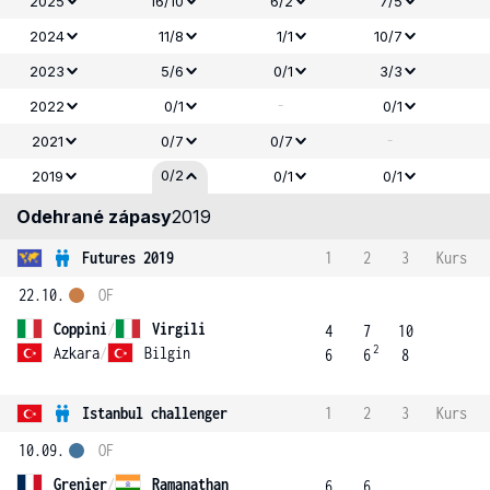
2025
16/10
6/2
7/5
2024
11/8
1/1
10/7
2023
5/6
0/1
3/3
-
2022
0/1
0/1
-
2021
0/7
0/7
0/2
2019
0/1
0/1
Odehrané zápasy
2019
Futures 2019
1
2
3
Kurs
22.10.
OF
Coppini
/
Virgili
4
7
10
2
Azkara
/
Bilgin
6
6
8
Istanbul challenger
1
2
3
Kurs
10.09.
OF
Grenier
/
Ramanathan
6
6