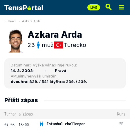
Hráči
Azkara Arda
Azkara Arda
23
muž
Turecko
Datum nar.:
Výška:
Váha:
Hraje rukou:
14. 3. 2003
-
-
Pravá
Aktuální/nejvyšší umístění:
dvouhra: 829. / 541.
čtyřhra: 239. / 239.
Příští zápas
Turnaj a zápas
Kurs
Istanbul challenger
SF
07.08. 18:00