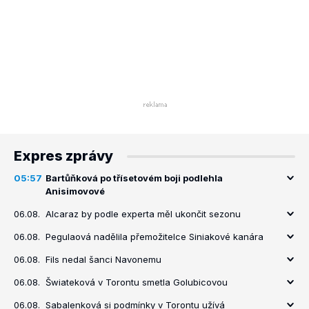
Expres zprávy
05:57
Bartůňková po třísetovém boji podlehla
Anisimovové
06.08.
Alcaraz by podle experta měl ukončit sezonu
06.08.
Pegulaová nadělila přemožitelce Siniakové kanára
06.08.
Fils nedal šanci Navonemu
06.08.
Šwiateková v Torontu smetla Golubicovou
06.08.
Sabalenková si podmínky v Torontu užívá