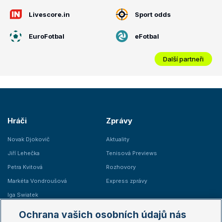
Livescore.in
Sport odds
EuroFotbal
eFotbal
Další partneři
Hráči
Zprávy
Novak Djokovič
Aktuality
Jiří Lehečka
Tenisová Previews
Petra Kvitová
Rozhovory
Markéta Vondroušová
Express zprávy
Iga Swiatek
Marie Bouzková
Ochrana vašich osobních údajů nás