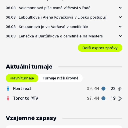
06.08.
Valdmannová píše osmé vítězství v řadě
06.08.
Laboutková i Alena Kovačková v Lipsku postupují
06.08.
Knutsonová je ve Varšavě v semifinále
06.08.
Lehečka a Bartůňková o osmifinále na Masters
Další expres zprávy
Aktuální turnaje
Hlavní turnaje
Turnaje nižší úrovně
Montreal
$9.4M
22
Toronto WTA
$7.4M
19
Vzájemné zápasy