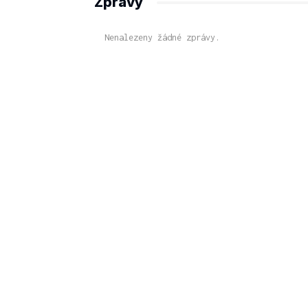
Zprávy
Nenalezeny žádné zprávy.