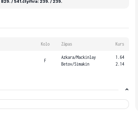
829. / 541.
čtyřhra: 239. / 239.
Kolo
Zápas
Kurs
Azkara
/
Mackinlay
1.64
F
Betov
/
Simakin
2.14