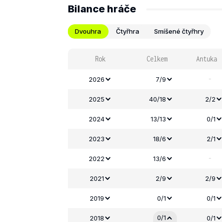
Bilance hráče
Dvouhra
Čtyřhra
Smíšené čtyřhry
Rok
Celkem
Antuka
-
2026
7/9
2025
40/18
2/2
2024
13/13
0/1
2023
18/6
2/1
-
2022
13/6
2021
2/9
2/9
2019
0/1
0/1
0/1
2018
0/1