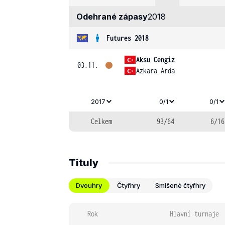
Odehrané zápasy
2018
Futures 2018
Aksu Cengiz
03.11.
Azkara Arda
2017
0/1
0/1
Celkem
93/64
6/16
Tituly
Dvouhry
Čtyřhry
Smíšené čtyřhry
Rok
Hlavní turnaje