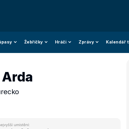
ápasy
Žebříčky
Hráči
Zprávy
Kalendář t
 Arda
urecko
ejvyšší umístění: