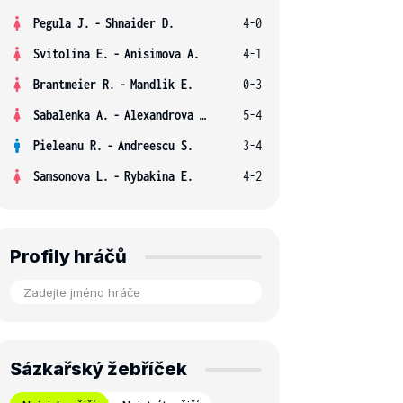
Pegula J.
-
Shnaider D.
4-0
Svitolina E.
-
Anisimova A.
4-1
Brantmeier R.
-
Mandlik E.
0-3
Sabalenka A.
-
Alexandrova E.
5-4
Pieleanu R.
-
Andreescu S.
3-4
Samsonova L.
-
Rybakina E.
4-2
Profily hráčů
Sázkařský žebříček