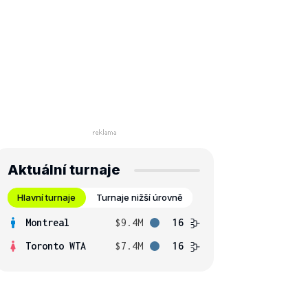
Aktuální turnaje
Hlavní turnaje
Turnaje nižší úrovně
Montreal
$9.4M
16
Toronto WTA
$7.4M
16