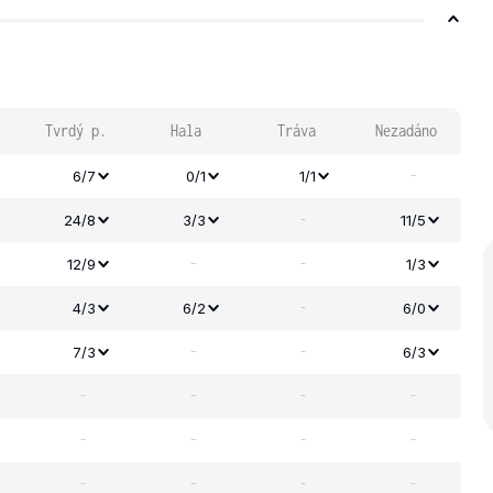
Tvrdý p.
Hala
Tráva
Nezadáno
-
6/7
0/1
1/1
-
24/8
3/3
11/5
-
-
12/9
1/3
-
4/3
6/2
6/0
-
-
7/3
6/3
-
-
-
-
-
-
-
-
-
-
-
-