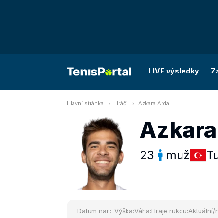
LIVE výsledky
Z
Hlavní stránka
Hráči
Azkara Arda
Azkara
23
muž
T
Datum nar.:
Výška:
Váha:
Hraje rukou:
Aktuální/n