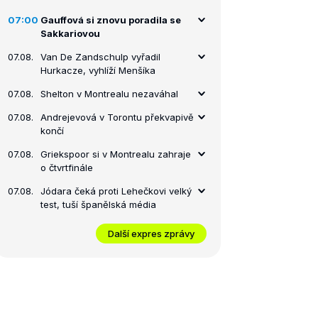
07:00
Gauffová si znovu poradila se
Sakkariovou
07.08.
Van De Zandschulp vyřadil
Hurkacze, vyhlíží Menšíka
07.08.
Shelton v Montrealu nezaváhal
07.08.
Andrejevová v Torontu překvapivě
končí
07.08.
Griekspoor si v Montrealu zahraje
o čtvrtfinále
07.08.
Jódara čeká proti Lehečkovi velký
test, tuší španělská média
Další expres zprávy