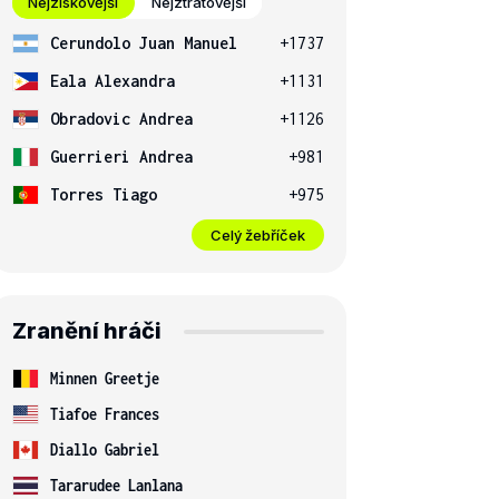
Nejziskovější
Nejztrátovější
Cerundolo Juan Manuel
+1737
Eala Alexandra
+1131
Obradovic Andrea
+1126
Guerrieri Andrea
+981
Torres Tiago
+975
Celý žebříček
Zranění hráči
Minnen Greetje
Tiafoe Frances
Diallo Gabriel
Tararudee Lanlana