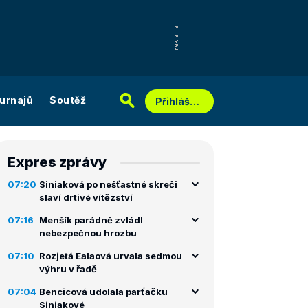
urnajů
Soutěž
Přihlášení
Expres zprávy
07:20
Siniaková po nešťastné skreči
slaví drtivé vítězství
07:16
Menšík parádně zvládl
nebezpečnou hrozbu
07:10
Rozjetá Ealaová urvala sedmou
výhru v řadě
07:04
Bencicová udolala parťačku
Siniakové