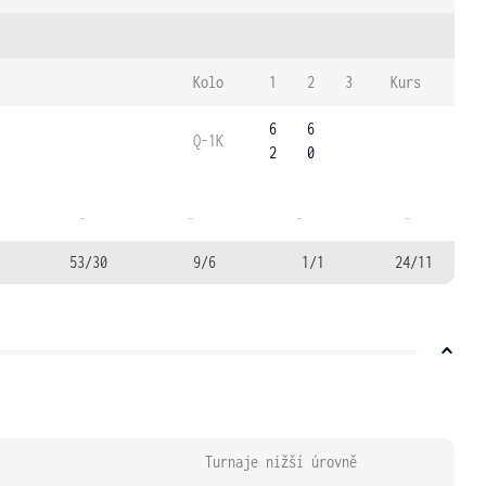
Kolo
1
2
3
Kurs
6
6
Q-1K
2
0
-
-
-
-
53/30
9/6
1/1
24/11
Turnaje nižší úrovně