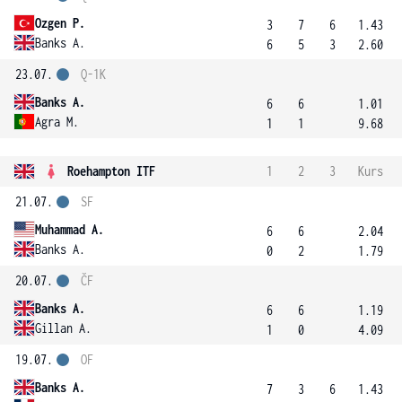
Ozgen P.
3
7
6
1.43
Banks A.
6
5
3
2.60
23.07.
Q-1K
Banks A.
6
6
1.01
Agra M.
1
1
9.68
Roehampton ITF
1
2
3
Kurs
21.07.
SF
Muhammad A.
6
6
2.04
Banks A.
0
2
1.79
20.07.
ČF
Banks A.
6
6
1.19
Gillan A.
1
0
4.09
19.07.
OF
Banks A.
7
3
6
1.43