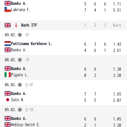
Banks A.
5
6
6
1.11
Labrana F.
7
4
1
5.51
Bath ITF
1
2
3
Kurs
09.02.
OF
Pattinama Kerkhove L.
6
3
6
1.42
Banks A.
4
6
1
2.61
08.02.
1K
Banks A.
6
6
1.30
Pigato L.
0
2
3.20
06.02.
Q-OF
Banks A.
7
7
1.65
Sato N.
5
5
2.07
05.02.
Q-1K
Banks A.
6
6
1.05
Webley-Smith E.
2
1
7.20