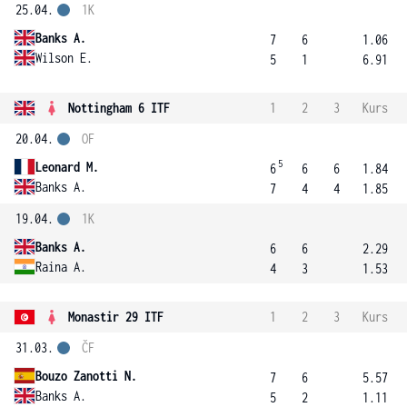
25.04.
1K
Banks A.
7
6
1.06
Wilson E.
5
1
6.91
Nottingham 6 ITF
1
2
3
Kurs
20.04.
OF
5
Leonard M.
6
6
6
1.84
Banks A.
7
4
4
1.85
19.04.
1K
Banks A.
6
6
2.29
Raina A.
4
3
1.53
Monastir 29 ITF
1
2
3
Kurs
31.03.
ČF
Bouzo Zanotti N.
7
6
5.57
Banks A.
5
2
1.11