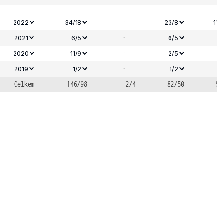
-
2022
34/18
23/8
1
-
2021
6/5
6/5
-
2020
11/9
2/5
-
2019
1/2
1/2
Celkem
146/98
2/4
82/50