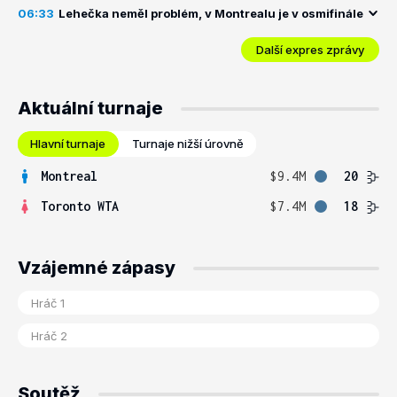
06:33
Lehečka neměl problém, v Montrealu je v osmifinále
Další expres zprávy
Aktuální turnaje
Hlavní turnaje
Turnaje nižší úrovně
Montreal
$9.4M
20
Toronto WTA
$7.4M
18
Vzájemné zápasy
Soutěž