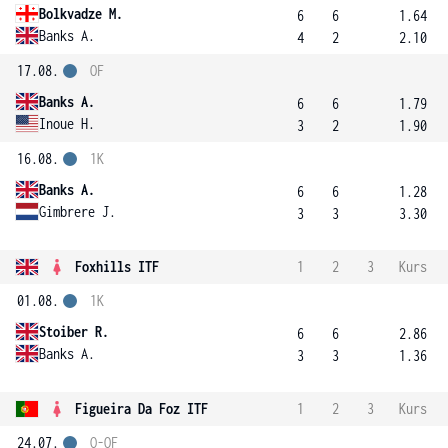
Bolkvadze M.
6
6
1.64
Banks A.
4
2
2.10
17.08.
OF
Banks A.
6
6
1.79
Inoue H.
3
2
1.90
16.08.
1K
Banks A.
6
6
1.28
Gimbrere J.
3
3
3.30
Foxhills ITF
1
2
3
Kurs
01.08.
1K
Stoiber R.
6
6
2.86
Banks A.
3
3
1.36
Figueira Da Foz ITF
1
2
3
Kurs
24.07.
Q-OF