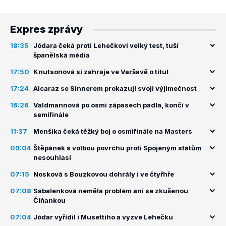
Expres zprávy
18:35
Jódara čeká proti Lehečkovi velký test, tuší
španělská média
17:50
Knutsonová si zahraje ve Varšavě o titul
17:24
Alcaraz se Sinnerem prokazují svoji výjimečnost
16:26
Valdmannová po osmi zápasech padla, končí v
semifinále
11:37
Menšíka čeká těžký boj o osmifinále na Masters
09:04
Štěpánek s volbou povrchu proti Spojeným státům
nesouhlasí
07:15
Nosková s Bouzkovou dohrály i ve čtyřhře
07:08
Sabalenková neměla problém ani se zkušenou
Číňankou
07:04
Jódar vyřídil i Musettiho a vyzve Lehečku