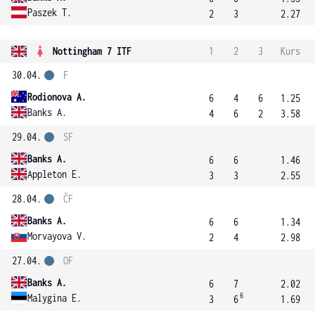
Paszek T.
2
3
2.27
Nottingham 7 ITF
1
2
3
Kurs
30.04.
F
Rodionova A.
6
4
6
1.25
Banks A.
4
6
2
3.58
29.04.
SF
Banks A.
6
6
1.46
Appleton E.
3
3
2.55
28.04.
ČF
Banks A.
6
6
1.34
Morvayova V.
2
4
2.98
27.04.
OF
Banks A.
6
7
2.02
6
Malygina E.
3
6
1.69