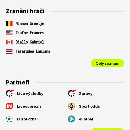
Zranění hráči
Minnen Greetje
Tiafoe Frances
Diallo Gabriel
Tararudee Lanlana
Celý seznam
Partneři
Live výsledky
Zprávy
Livescore.in
Sport odds
EuroFotbal
eFotbal