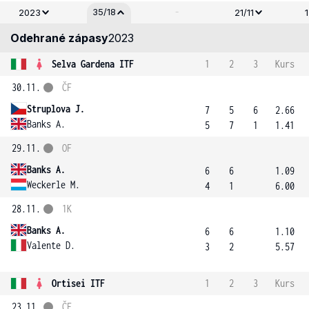
-
35/18
2023
21/11
Odehrané zápasy
2023
Selva Gardena ITF
1
2
3
Kurs
30.11.
ČF
Struplova J.
7
5
6
2.66
Banks A.
5
7
1
1.41
29.11.
OF
Banks A.
6
6
1.09
Weckerle M.
4
1
6.00
28.11.
1K
Banks A.
6
6
1.10
Valente D.
3
2
5.57
Ortisei ITF
1
2
3
Kurs
23.11.
ČF