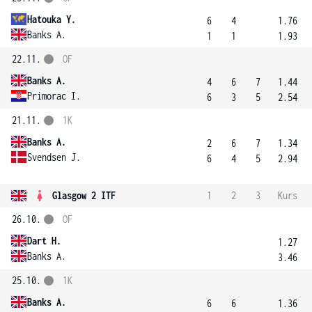
Hatouka Y.
6
4
1.76
Banks A.
1
1
1.93
22.11.
OF
Banks A.
4
6
7
1.44
Primorac I.
6
3
5
2.54
21.11.
1K
Banks A.
2
6
7
1.34
Svendsen J.
6
4
5
2.94
Glasgow 2 ITF
1
2
3
Kurs
26.10.
OF
Dart H.
1.27
Banks A.
3.46
25.10.
1K
Banks A.
6
6
1.36