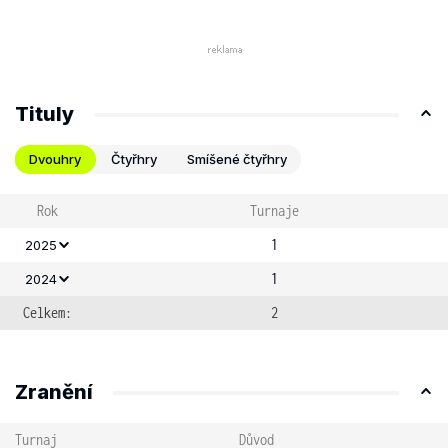
Tituly
Dvouhry
Čtyřhry
Smíšené čtyřhry
Rok
Turnaje
1
2025
1
2024
Celkem:
2
Zranění
Turnaj
Důvod