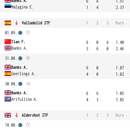
Banks A.
6
6
1.51
Malygina E.
1
4
2.37
Valladolid ITF
1
2
3
Kurs
01.09.
ČF
Tian F.
6
0
6
1.48
Banks A.
3
6
0
2.46
31.08.
OF
Banks A.
6
0
1.87
Geerlings A.
4
0
1.82
30.08.
1K
Banks A.
6
6
1.05
Arifullina A.
4
3
7.85
Aldershot ITF
1
2
3
Kurs
18.08.
ČF