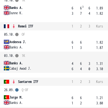
18.10.
1K
3
Banks A.
6
6
6
1.89
Dunne K.
3
7
4
1.82
Remeš ITF
1
2
3
Kurs
05.10.
OF
Avdeeva J.
6
6
1.82
Banks A.
1
3
1.87
03.10.
1K
Banks A.
4
6
3
1.31
Cabaj Awad J.
6
4
0
3.10
Santarem ITF
1
2
3
Kurs
26.09.
Q-OF
Jorge M.
6
6
1.21
Banks A.
1
2
3.80