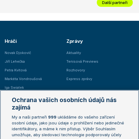
Další partneři
Hráči
Zprávy
Novak Djokovič
Aktuality
Jiří Lehečka
Tenisová Previews
Petra Kvitová
Rozhovory
Markéta Vondroušová
Express zprávy
Iga Swiatek
Marie Bouzková
Ochrana vašich osobních údajů nás
Žebříčky
Kalendář turnajů
zajímá
My a naši partneři
999
ukládáme do vašeho zařízení
Žebříček ATP (muži)
Australian Open
osobní údaje, jako jsou údaje o prohlížení nebo jedinečné
Žebříček WTA (ženy)
French Open
identifikátory, a máme k nim přístup. Výběr Souhlasím
umožňuje, aby sledovací technologie podporovaly účely
Sázkařský žebříček
Wimbledon