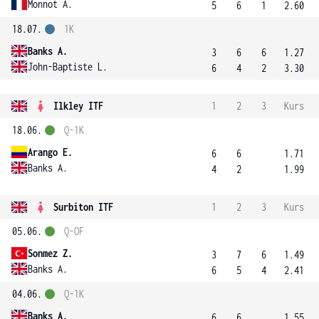
Monnot A.
5
6
1
2.60
18.07.
1K
Banks A.
3
6
6
1.27
John-Baptiste L.
6
4
2
3.30
Ilkley ITF
1
2
3
Kurs
18.06.
Q-1K
Arango E.
6
6
1.71
Banks A.
4
2
1.99
Surbiton ITF
1
2
3
Kurs
05.06.
Q-OF
Sonmez Z.
3
7
6
1.49
Banks A.
6
5
4
2.41
04.06.
Q-1K
Banks A.
6
6
1.55