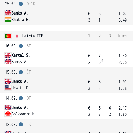
25.09.
Q-1K
Banks A.
6
6
1.07
Bhatia R.
3
1
6.40
Leiria ITF
1
2
3
Kurs
16.09.
SF
Kartal S.
6
7
1.40
5
Banks A.
2
6
2.75
15.09.
ČF
Banks A.
6
6
1.91
Hewitt D.
3
3
1.78
14.09.
OF
Banks A.
6
5
6
2.17
Bolkvadze M.
3
7
3
1.60
12.09.
1K