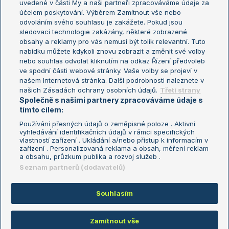
uvedené v části My a naši partneři zpracováváme údaje za
US Open
účelem poskytování. Výběrem Zamítnout vše nebo
odvoláním svého souhlasu je zakážete. Pokud jsou
Turnaj mistrů
sledovací technologie zakázány, některé zobrazené
Turnaj mistryň
obsahy a reklamy pro vás nemusí být tolik relevantní. Tuto
Aktualní trendy
nabídku můžete kdykoli znovu zobrazit a změnit své volby
nebo souhlas odvolat kliknutím na odkaz Řízení předvoleb
ve spodní části webové stránky. Vaše volby se projeví v
Fotbalové přestupy
našem Internetová stránka. Další podrobnosti naleznete v
Livesport Daily
našich Zásadách ochrany osobních údajů.
Třetí strany
Společně s našimi partnery zpracováváme údaje s
LS Prague Open
tímto cílem:
Používání přesných údajů o zeměpisné poloze . Aktivní
vyhledávání identifikačních údajů v rámci specifických
vlastností zařízení . Ukládání a/nebo přístup k informacím v
Podmínky užití
Nastavení soukromí
zařízení . Personalizovaná reklama a obsah, měření reklam
GDPR a žurnalistika
Reklama
a obsahu, průzkum publika a rozvoj služeb .
Informace o zpracování osobních
Kontakt
Seznam partnerů (dodavatelů)
údajů
Tiráž
Souhlasím
Copyright © 2008-2026 TenisPortal.cz. Využíváme zpravodajství ČTK.
Zamítnout vše