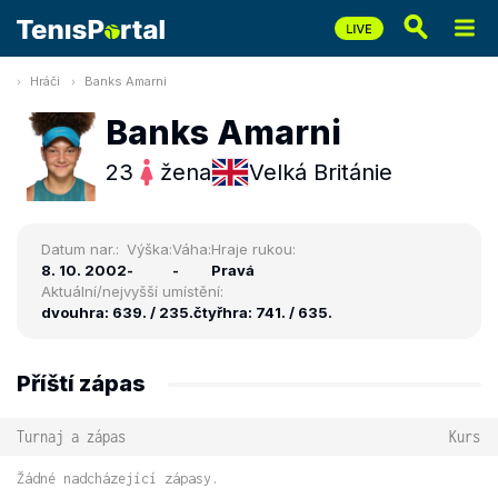
Hráči
Banks Amarni
Banks Amarni
23
žena
Velká Británie
Datum nar.:
Výška:
Váha:
Hraje rukou:
8. 10. 2002
-
-
Pravá
Aktuální/nejvyšší umístění:
dvouhra: 639. / 235.
čtyřhra: 741. / 635.
Příští zápas
Turnaj a zápas
Kurs
Žádné nadcházející zápasy.