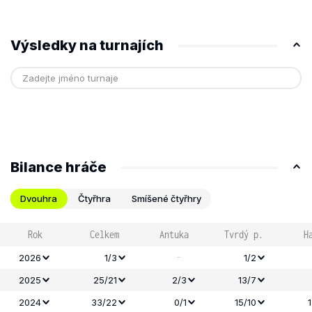
Výsledky na turnajích
Bilance hráče
Dvouhra
Čtyřhra
Smíšené čtyřhry
Rok
Celkem
Antuka
Tvrdý p.
H
-
2026
1/3
1/2
2025
25/21
2/3
13/7
2024
33/22
0/1
15/10