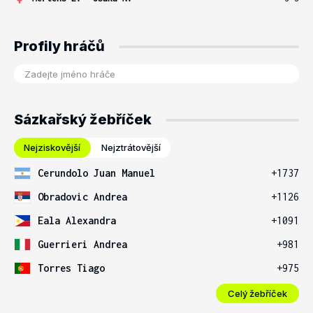
Profily hráčů
Sázkařský žebříček
Nejziskovější
Nejztrátovější
Cerundolo Juan Manuel
+1737
Obradovic Andrea
+1126
Eala Alexandra
+1091
Guerrieri Andrea
+981
Torres Tiago
+975
Celý žebříček