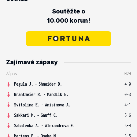
Soutěžte o
10.000 korun!
Zajímavé zápasy
Zápas
H2H
Pegula J.
-
Shnaider D.
4-0
Brantmeier R.
-
Mandlik E.
0-3
Svitolina E.
-
Anisimova A.
4-1
Sakkari M.
-
Gauff C.
5-6
Sabalenka A.
-
Alexandrova E.
5-4
Mertens E.
-
Osaka N.
3-5