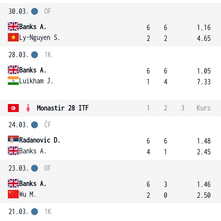
30.03.
OF
Banks A.
6
6
1.16
Ly-Nguyen S.
2
2
4.65
28.03.
1K
Banks A.
6
6
1.05
Luikham J.
1
4
7.33
Monastir 28 ITF
1
2
3
Kurs
24.03.
ČF
Radanovic D.
6
6
1.48
Banks A.
4
1
2.45
23.03.
OF
Banks A.
6
3
1.46
Wu M.
2
0
2.50
21.03.
1K