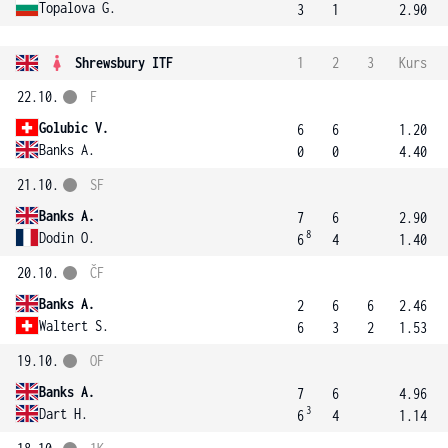
Topalova G.
3
1
2.90
Shrewsbury ITF
1
2
3
Kurs
22.10.
F
Golubic V.
6
6
1.20
Banks A.
0
0
4.40
21.10.
SF
Banks A.
7
6
2.90
8
Dodin O.
6
4
1.40
20.10.
ČF
Banks A.
2
6
6
2.46
Waltert S.
6
3
2
1.53
19.10.
OF
Banks A.
7
6
4.96
3
Dart H.
6
4
1.14