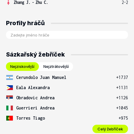
Zhang J.
-
Zhu C.
2-2
Profily hráčů
Sázkařský žebříček
Nejziskovější
Nejztrátovější
Cerundolo Juan Manuel
+1737
Eala Alexandra
+1131
Obradovic Andrea
+1126
Guerrieri Andrea
+1045
Torres Tiago
+975
Celý žebříček