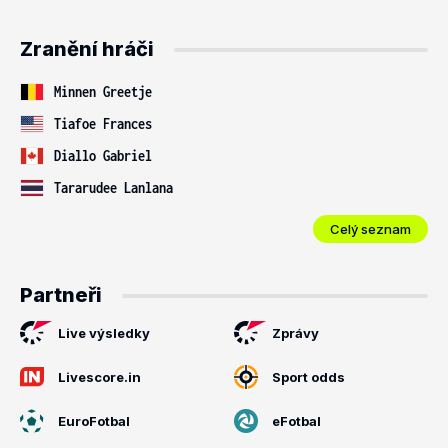
Zranění hráči
Minnen Greetje
Tiafoe Frances
Diallo Gabriel
Tararudee Lanlana
Celý seznam
Partneři
Live výsledky
Zprávy
Livescore.in
Sport odds
EuroFotbal
eFotbal