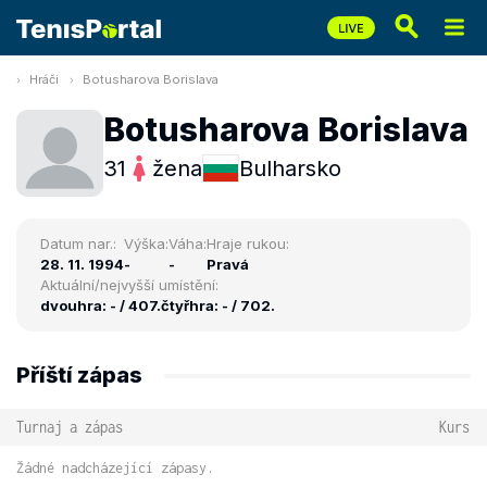
Hráči
Botusharova Borislava
Botusharova Borislava
31
žena
Bulharsko
Datum nar.:
Výška:
Váha:
Hraje rukou:
28. 11. 1994
-
-
Pravá
Aktuální/nejvyšší umístění:
dvouhra: - / 407.
čtyřhra: - / 702.
Příští zápas
Turnaj a zápas
Kurs
Žádné nadcházející zápasy.