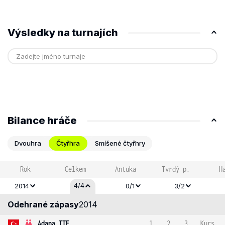
Výsledky na turnajích
Bilance hráče
Dvouhra
Čtyřhra
Smíšené čtyřhry
Rok
Celkem
Antuka
Tvrdý p.
H
4/4
2014
0/1
3/2
Odehrané zápasy
2014
Adana ITF
1
2
3
Kurs