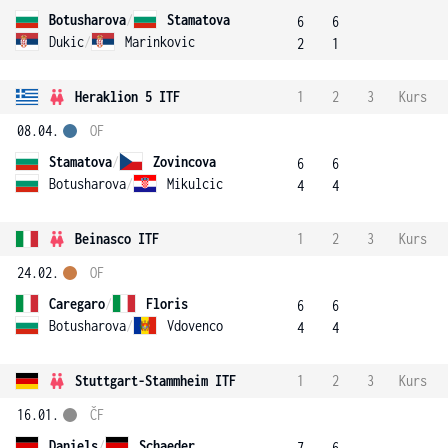
Botusharova
/
Stamatova
6
6
Dukic
/
Marinkovic
2
1
Heraklion 5 ITF
1
2
3
Kurs
08.04.
OF
Stamatova
/
Zovincova
6
6
Botusharova
/
Mikulcic
4
4
Beinasco ITF
1
2
3
Kurs
24.02.
OF
Caregaro
/
Floris
6
6
Botusharova
/
Vdovenco
4
4
Stuttgart-Stammheim ITF
1
2
3
Kurs
16.01.
ČF
Daniels
/
Schaeder
7
6