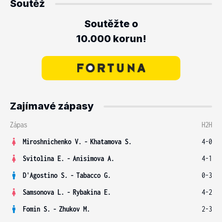
Soutěž
Soutěžte o
10.000 korun!
Zajímavé zápasy
Zápas
H2H
Miroshnichenko V.
-
Khatamova S.
4-0
Svitolina E.
-
Anisimova A.
4-1
D'Agostino S.
-
Tabacco G.
0-3
Samsonova L.
-
Rybakina E.
4-2
Fomin S.
-
Zhukov M.
2-3