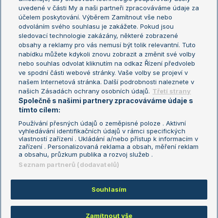
uvedené v části My a naši partneři zpracováváme údaje za
US Open
účelem poskytování. Výběrem Zamítnout vše nebo
odvoláním svého souhlasu je zakážete. Pokud jsou
Turnaj mistrů
sledovací technologie zakázány, některé zobrazené
Turnaj mistryň
obsahy a reklamy pro vás nemusí být tolik relevantní. Tuto
Aktualní trendy
nabídku můžete kdykoli znovu zobrazit a změnit své volby
nebo souhlas odvolat kliknutím na odkaz Řízení předvoleb
ve spodní části webové stránky. Vaše volby se projeví v
Fotbalové přestupy
našem Internetová stránka. Další podrobnosti naleznete v
Livesport Daily
našich Zásadách ochrany osobních údajů.
Třetí strany
Společně s našimi partnery zpracováváme údaje s
LS Prague Open
tímto cílem:
Používání přesných údajů o zeměpisné poloze . Aktivní
vyhledávání identifikačních údajů v rámci specifických
vlastností zařízení . Ukládání a/nebo přístup k informacím v
Podmínky užití
Nastavení soukromí
zařízení . Personalizovaná reklama a obsah, měření reklam
GDPR a žurnalistika
Reklama
a obsahu, průzkum publika a rozvoj služeb .
Informace o zpracování osobních
Kontakt
Seznam partnerů (dodavatelů)
údajů
Tiráž
Souhlasím
Copyright © 2008-2026 TenisPortal.cz. Využíváme zpravodajství ČTK.
Zamítnout vše