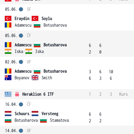
05.06.
SF
Eraydin
/
Soylu
Adamescu
/
Botusharova
05.06.
ČF
Adamescu
/
Botusharova
6
6
Iska
/
Iska
2
0
02.06.
OF
Adamescu
/
Botusharova
3
6
10
Boyanov
/
Smith
6
3
6
Heraklion 6 ITF
1
2
3
Kurs
16.04.
ČF
Schuurs
/
Versteeg
6
6
Botusharova
/
Stamatova
2
2
14.04.
OF