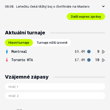
08.08.
Lehečku čeká těžký boj o čtvrtfinále na Masters
Další expres zprávy
Aktuální turnaje
Hlavní turnaje
Turnaje nižší úrovně
Montreal
$9.4M
9
Toronto WTA
$7.4M
10
Vzájemné zápasy