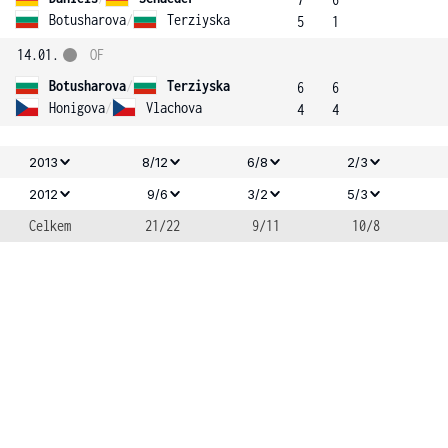
Botusharova
/
Terziyska
5
1
14.01.
OF
Botusharova
/
Terziyska
6
6
Honigova
/
Vlachova
4
4
2013
8/12
6/8
2/3
2012
9/6
3/2
5/3
Celkem
21/22
9/11
10/8