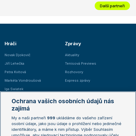
Další partneři
Hráči
Zprávy
Novak Djokovič
Aktuality
Jiří Lehečka
Tenisová Previews
Petra Kvitová
Rozhovory
Markéta Vondroušová
Express zprávy
Iga Swiatek
Marie Bouzková
Ochrana vašich osobních údajů nás
Žebříčky
Kalendář turnajů
zajímá
My a naši partneři
999
ukládáme do vašeho zařízení
Žebříček ATP (muži)
Australian Open
osobní údaje, jako jsou údaje o prohlížení nebo jedinečné
Žebříček WTA (ženy)
French Open
identifikátory, a máme k nim přístup. Výběr Souhlasím
umožňuje, aby sledovací technologie podporovaly účely
Sázkařský žebříček
Wimbledon