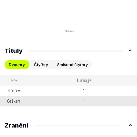
Tituly
Dvouhry
Čtyřhry
Smíšené čtyřhry
Rok
Turnaje
1
2013
Celkem:
1
Zranění