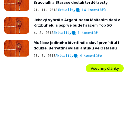
Braccialli a Starace dostali tvrdé tresty
21. 11. 2018
Aktuality
14 komentářů
Jebavý vyhrál s Argentincem Moltenim debl v
Kitzbühelu a poprvé bude hráčem Top 50
4. 8. 2018
Aktuality
1 komentář
Muž bez jediného čtvrtfinále slaví první titul i
double. Berrettini ovládl antuku ve Gstaadu
29. 7. 2018
Aktuality
4 komentáře
Všechny články