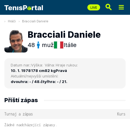
Hráči
Bracciali Daniele
Bracciali Daniele
48
muž
Itálie
Datum nar.:
Výška:
Váha:
Hraje rukou:
10. 1. 1978
178 cm
82 kg
Pravá
Aktuální/nejvyšší umístění:
dvouhra: - / 48.
čtyřhra: - / 21.
Příští zápas
Turnaj a zápas
Kurs
Žádné nadcházející zápasy.