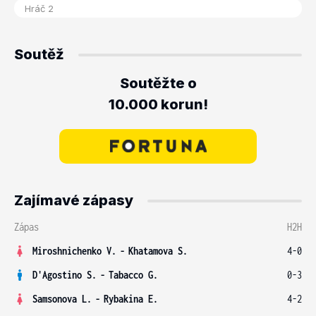
Soutěž
Soutěžte o
10.000 korun!
Zajímavé zápasy
Zápas
H2H
Miroshnichenko V.
-
Khatamova S.
4-0
D'Agostino S.
-
Tabacco G.
0-3
Samsonova L.
-
Rybakina E.
4-2