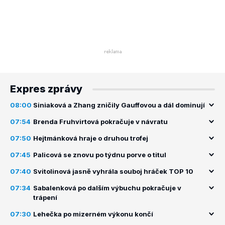
Expres zprávy
08:00
Siniaková a Zhang zničily Gauffovou a dál dominují
07:54
Brenda Fruhvirtová pokračuje v návratu
07:50
Hejtmánková hraje o druhou trofej
07:45
Palicová se znovu po týdnu porve o titul
07:40
Svitolinová jasně vyhrála souboj hráček TOP 10
07:34
Sabalenková po dalším výbuchu pokračuje v
trápení
07:30
Lehečka po mizerném výkonu končí