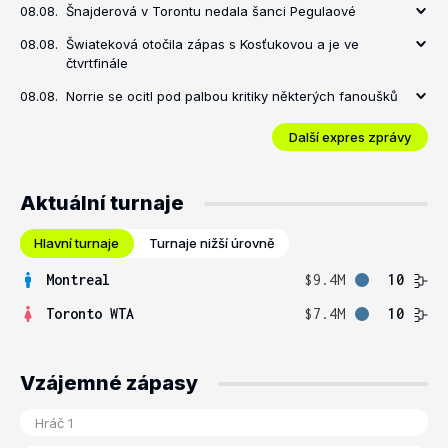
08.08.
Šnajderová v Torontu nedala šanci Pegulaové
08.08.
Šwiateková otočila zápas s Kosťukovou a je ve
čtvrtfinále
08.08.
Norrie se ocitl pod palbou kritiky některých fanoušků
Další expres zprávy
Aktuální turnaje
Hlavní turnaje
Turnaje nižší úrovně
Montreal
$9.4M
10
Toronto WTA
$7.4M
10
Vzájemné zápasy