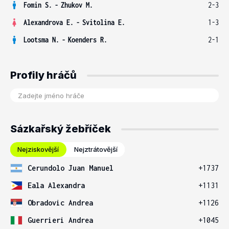
Fomin S.
-
Zhukov M.
2-3
Alexandrova E.
-
Svitolina E.
1-3
Lootsma N.
-
Koenders R.
2-1
Profily hráčů
Sázkařský žebříček
Nejziskovější
Nejztrátovější
Cerundolo Juan Manuel
+1737
Eala Alexandra
+1131
Obradovic Andrea
+1126
Guerrieri Andrea
+1045