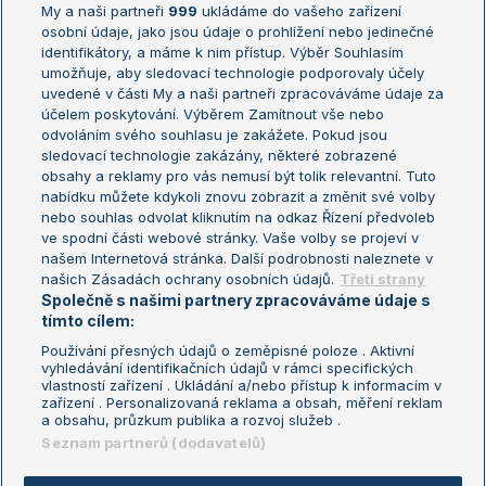
My a naši partneři
999
ukládáme do vašeho zařízení
Žebříček ATP (muži)
Australian Open
osobní údaje, jako jsou údaje o prohlížení nebo jedinečné
Žebříček WTA (ženy)
French Open
identifikátory, a máme k nim přístup. Výběr Souhlasím
umožňuje, aby sledovací technologie podporovaly účely
Sázkařský žebříček
Wimbledon
uvedené v části My a naši partneři zpracováváme údaje za
US Open
účelem poskytování. Výběrem Zamítnout vše nebo
odvoláním svého souhlasu je zakážete. Pokud jsou
Turnaj mistrů
sledovací technologie zakázány, některé zobrazené
Turnaj mistryň
obsahy a reklamy pro vás nemusí být tolik relevantní. Tuto
Aktualní trendy
nabídku můžete kdykoli znovu zobrazit a změnit své volby
nebo souhlas odvolat kliknutím na odkaz Řízení předvoleb
ve spodní části webové stránky. Vaše volby se projeví v
Fotbalové přestupy
našem Internetová stránka. Další podrobnosti naleznete v
Livesport Daily
našich Zásadách ochrany osobních údajů.
Třetí strany
Společně s našimi partnery zpracováváme údaje s
LS Prague Open
tímto cílem:
Používání přesných údajů o zeměpisné poloze . Aktivní
vyhledávání identifikačních údajů v rámci specifických
vlastností zařízení . Ukládání a/nebo přístup k informacím v
Podmínky užití
Nastavení soukromí
zařízení . Personalizovaná reklama a obsah, měření reklam
GDPR a žurnalistika
Reklama
a obsahu, průzkum publika a rozvoj služeb .
Informace o zpracování osobních
Kontakt
Seznam partnerů (dodavatelů)
údajů
Tiráž