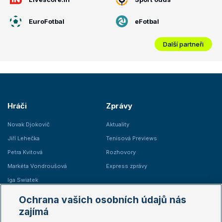
EuroFotbal
eFotbal
Další partneři
Hráči
Zprávy
Novak Djokovič
Aktuality
Jiří Lehečka
Tenisová Previews
Petra Kvitová
Rozhovory
Markéta Vondroušová
Express zprávy
Iga Swiatek
Marie Bouzková
Ochrana vašich osobních údajů nás
Žebříčky
Kalendář turnajů
zajímá