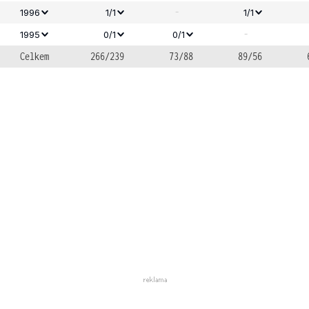
-
1996
1/1
1/1
-
1995
0/1
0/1
Celkem
266/239
73/88
89/56