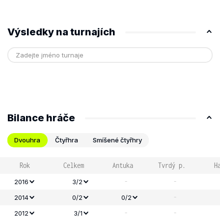
Výsledky na turnajích
Bilance hráče
Dvouhra
Čtyřhra
Smíšené čtyřhry
Rok
Celkem
Antuka
Tvrdý p.
H
-
-
2016
3/2
-
2014
0/2
0/2
-
-
2012
3/1