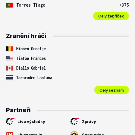
Torres Tiago
+975
Celý žebříček
Zranění hráči
Minnen Greetje
Tiafoe Frances
Diallo Gabriel
Tararudee Lanlana
Celý seznam
Partneři
Live výsledky
Zprávy
Livescore.in
Sport odds