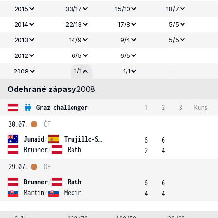
2015
33/17
15/10
18/7
2014
22/13
17/8
5/5
2013
14/9
9/4
5/5
-
2012
6/5
6/5
-
1/1
2008
1/1
Odehrané zápasy
2008
Graz challenger
1
2
3
Kurs
30.07.
ČF
Junaid
/
Trujillo-Soler
6
6
Brunner
/
Rath
2
4
29.07.
OF
Brunner
/
Rath
6
6
Martin
/
Mecir
4
4