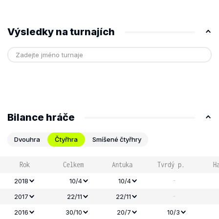
Výsledky na turnajích
Bilance hráče
Dvouhra
Čtyřhra
Smíšené čtyřhry
Rok
Celkem
Antuka
Tvrdý p.
H
-
2018
10/4
10/4
-
2017
22/11
22/11
2016
30/10
20/7
10/3