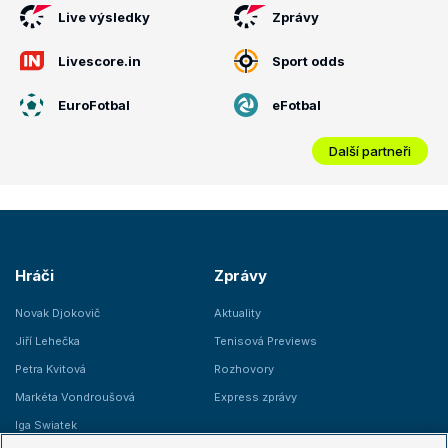
Live výsledky
Zprávy
Livescore.in
Sport odds
EuroFotbal
eFotbal
Další partneři
Hráči
Zprávy
Novak Djokovič
Aktuality
Jiří Lehečka
Tenisová Previews
Petra Kvitová
Rozhovory
Markéta Vondroušová
Express zprávy
Iga Swiatek