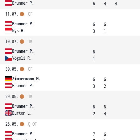
Brunner P.
6
4
4
11.07.
OF
Brunner P.
6
6
Nys H.
3
1
10.07.
1K
Brunner P.
6
Vögeli R.
1
30.05.
OF
Zimmermann M.
6
6
Brunner P.
3
2
29.05.
1K
Brunner P.
6
6
Burton L.
2
4
28.05.
Q-OF
Brunner P.
7
6