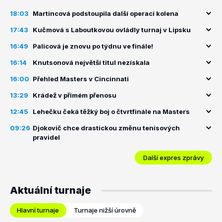
18:03
Martincová podstoupila další operaci kolena
17:43
Kučmová s Laboutkovou ovládly turnaj v Lipsku
16:49
Palicová je znovu po týdnu ve finále!
16:14
Knutsonová největší titul nezískala
16:00
Přehled Masters v Cincinnati
13:29
Krádež v přímém přenosu
12:45
Lehečku čeká těžký boj o čtvrtfinále na Masters
09:26
Djokovič chce drastickou změnu tenisových
pravidel
Další expres zprávy
Aktuální turnaje
Hlavní turnaje
Turnaje nižší úrovně