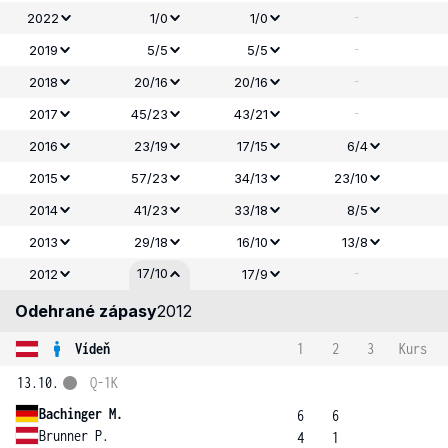
-
2022
1/0
1/0
-
2019
5/5
5/5
-
2018
20/16
20/16
-
2017
45/23
43/21
2016
23/19
17/15
6/4
2015
57/23
34/13
23/10
2014
41/23
33/18
8/5
2013
29/18
16/10
13/8
-
17/10
2012
17/9
Odehrané zápasy
2012
Vídeň
1
2
3
Kurs
13.10.
Q-1K
Bachinger M.
6
6
Brunner P.
4
1