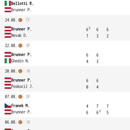
Bellotti R.
Brunner P.
24.08.
ČF
5
Brunner P.
6
6
6
Novak D.
7
3
2
22.08.
OF
Brunner P.
6
6
Ghedin N.
4
3
20.08.
1K
Brunner P.
6
6
Poskocil J.
0
4
07.08.
OF
Franek M.
4
7
7
3
Brunner P.
6
6
5
06.08.
1K