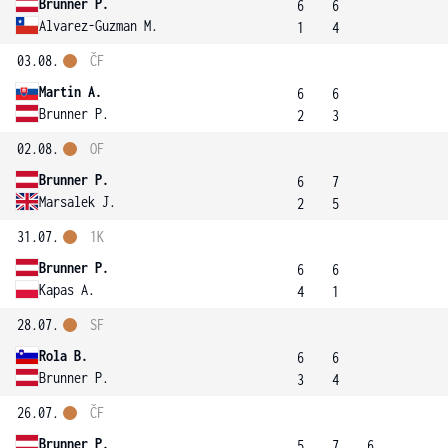
Brunner P.
6
6
Alvarez-Guzman M.
1
4
03.08.
ČF
Martin A.
6
6
Brunner P.
2
3
02.08.
OF
Brunner P.
6
7
Marsalek J.
2
5
31.07.
1K
Brunner P.
6
6
Kapas A.
4
1
28.07.
SF
Rola B.
6
6
Brunner P.
3
4
26.07.
ČF
Brunner P.
5
7
6