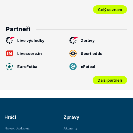
Celý seznam
Partneři
Live výsledky
Zprávy
Livescore.in
Sport odds
EuroFotbal
eFotbal
Další partneři
Hráči
Zprávy
Novak Djokovič
Aktuality