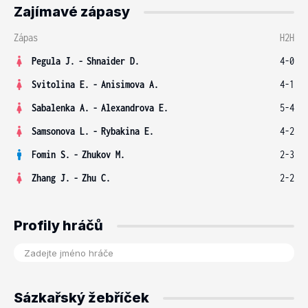
Zajímavé zápasy
Zápas
H2H
Pegula J.
-
Shnaider D.
4-0
Svitolina E.
-
Anisimova A.
4-1
Sabalenka A.
-
Alexandrova E.
5-4
Samsonova L.
-
Rybakina E.
4-2
Fomin S.
-
Zhukov M.
2-3
Zhang J.
-
Zhu C.
2-2
Profily hráčů
Sázkařský žebříček