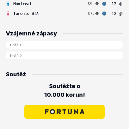
Montreal
$9.4M
12
Toronto WTA
$7.4M
12
Vzájemné zápasy
Soutěž
Soutěžte o
10.000 korun!