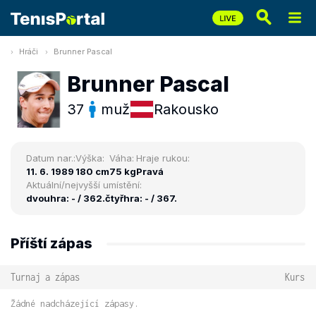
Hráči
Brunner Pascal
Brunner Pascal
37
muž
Rakousko
Datum nar.:
Výška:
Váha:
Hraje rukou:
11. 6. 1989
180 cm
75 kg
Pravá
Aktuální/nejvyšší umístění:
dvouhra: - / 362.
čtyřhra: - / 367.
Příští zápas
Turnaj a zápas
Kurs
Žádné nadcházející zápasy.