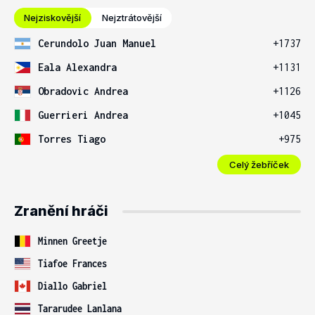
Nejziskovější
Nejztrátovější
Cerundolo Juan Manuel
+1737
Eala Alexandra
+1131
Obradovic Andrea
+1126
Guerrieri Andrea
+1045
Torres Tiago
+975
Celý žebříček
Zranění hráči
Minnen Greetje
Tiafoe Frances
Diallo Gabriel
Tararudee Lanlana