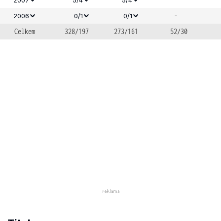
-
2006
0/1
0/1
Celkem
328/197
273/161
52/30