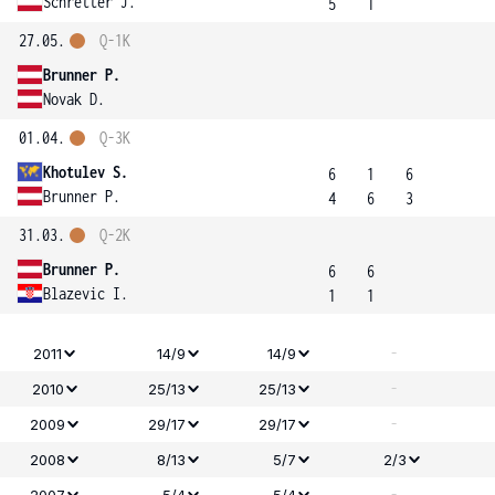
Schretter J.
5
1
27.05.
Q-1K
Brunner P.
Novak D.
01.04.
Q-3K
Khotulev S.
6
1
6
Brunner P.
4
6
3
31.03.
Q-2K
Brunner P.
6
6
Blazevic I.
1
1
-
2011
14/9
14/9
-
2010
25/13
25/13
-
2009
29/17
29/17
2008
8/13
5/7
2/3
-
2007
5/4
5/4