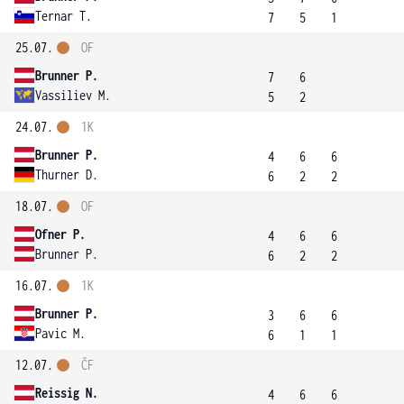
Ternar T.
7
5
1
25.07.
OF
Brunner P.
7
6
Vassiliev M.
5
2
24.07.
1K
Brunner P.
4
6
6
Thurner D.
6
2
2
18.07.
OF
Ofner P.
4
6
6
Brunner P.
6
2
2
16.07.
1K
Brunner P.
3
6
6
Pavic M.
6
1
1
12.07.
ČF
Reissig N.
4
6
6