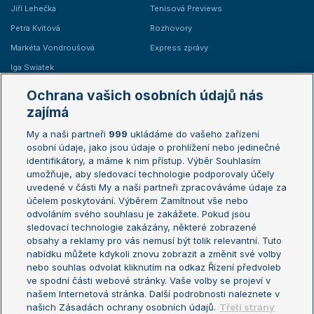
Jiří Lehečka
Tenisová Previews
Petra Kvitová
Rozhovory
Markéta Vondroušová
Express zprávy
Iga Swiatek
Marie Bouzková
Ochrana vašich osobních údajů nás
Žebříčky
Kalendář turnajů
zajímá
My a naši partneři
999
ukládáme do vašeho zařízení
Žebříček ATP (muži)
Australian Open
osobní údaje, jako jsou údaje o prohlížení nebo jedinečné
Žebříček WTA (ženy)
French Open
identifikátory, a máme k nim přístup. Výběr Souhlasím
umožňuje, aby sledovací technologie podporovaly účely
Sázkařský žebříček
Wimbledon
uvedené v části My a naši partneři zpracováváme údaje za
US Open
účelem poskytování. Výběrem Zamítnout vše nebo
odvoláním svého souhlasu je zakážete. Pokud jsou
Turnaj mistrů
sledovací technologie zakázány, některé zobrazené
Turnaj mistryň
obsahy a reklamy pro vás nemusí být tolik relevantní. Tuto
Aktualní trendy
nabídku můžete kdykoli znovu zobrazit a změnit své volby
nebo souhlas odvolat kliknutím na odkaz Řízení předvoleb
ve spodní části webové stránky. Vaše volby se projeví v
Fotbalové přestupy
našem Internetová stránka. Další podrobnosti naleznete v
Livesport Daily
našich Zásadách ochrany osobních údajů.
Třetí strany