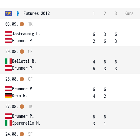
Futures 2012
1
2
3
Kurs
03.09.
1K
Jastraunig L.
6
3
6
Brunner P.
2
6
3
29.08.
ČF
Bellotti R.
4
6
6
Brunner P.
6
3
3
28.08.
OF
Brunner P.
6
6
Kern R.
4
2
27.08.
1K
Brunner P.
6
6
Speronello M.
3
1
24.08.
SF