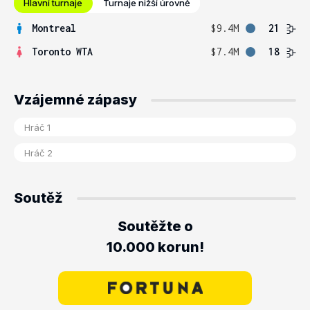
Hlavní turnaje
Turnaje nižší úrovně
Montreal
$9.4M
21
Toronto WTA
$7.4M
18
Vzájemné zápasy
Soutěž
Soutěžte o
10.000 korun!