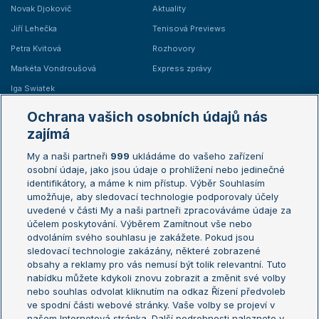
Novak Djokovič
Aktuality
Jiří Lehečka
Tenisová Previews
Petra Kvitová
Rozhovory
Markéta Vondroušová
Express zprávy
Iga Swiatek
Marie Bouzková
Ochrana vašich osobních údajů nás
Žebříčky
Kalendář turnajů
zajímá
My a naši partneři
999
ukládáme do vašeho zařízení
Žebříček ATP (muži)
Australian Open
osobní údaje, jako jsou údaje o prohlížení nebo jedinečné
Žebříček WTA (ženy)
French Open
identifikátory, a máme k nim přístup. Výběr Souhlasím
umožňuje, aby sledovací technologie podporovaly účely
Sázkařský žebříček
Wimbledon
uvedené v části My a naši partneři zpracováváme údaje za
US Open
účelem poskytování. Výběrem Zamítnout vše nebo
odvoláním svého souhlasu je zakážete. Pokud jsou
Turnaj mistrů
sledovací technologie zakázány, některé zobrazené
Turnaj mistryň
obsahy a reklamy pro vás nemusí být tolik relevantní. Tuto
Aktualní trendy
nabídku můžete kdykoli znovu zobrazit a změnit své volby
nebo souhlas odvolat kliknutím na odkaz Řízení předvoleb
ve spodní části webové stránky. Vaše volby se projeví v
Fotbalové přestupy
našem Internetová stránka. Další podrobnosti naleznete v