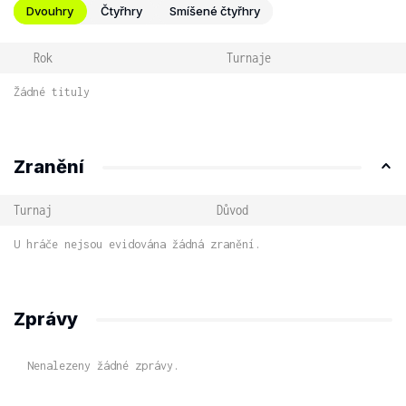
Dvouhry
Čtyřhry
Smíšené čtyřhry
Rok
Turnaje
Žádné tituly
Zranění
Turnaj
Důvod
U hráče nejsou evidována žádná zranění.
Zprávy
Nenalezeny žádné zprávy.