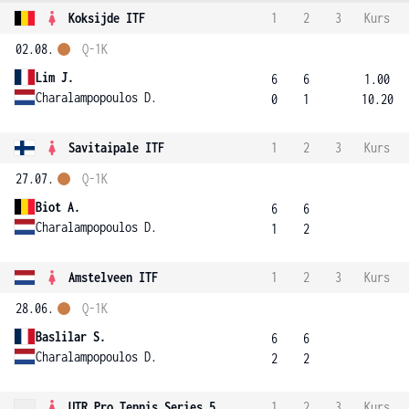
Koksijde ITF
1
2
3
Kurs
02.08.
Q-1K
Lim J.
6
6
1.00
Charalampopoulos D.
0
1
10.20
Savitaipale ITF
1
2
3
Kurs
27.07.
Q-1K
Biot A.
6
6
Charalampopoulos D.
1
2
Amstelveen ITF
1
2
3
Kurs
28.06.
Q-1K
Baslilar S.
6
6
Charalampopoulos D.
2
2
UTR Pro Tennis Series 5
1
2
3
Kurs