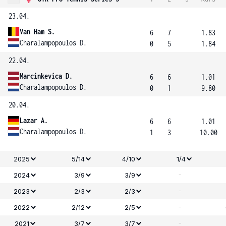
23.04.
Van Ham S.
6
7
1.83
Charalampopoulos D.
0
5
1.84
22.04.
Marcinkevica D.
6
6
1.01
Charalampopoulos D.
0
1
9.80
20.04.
Lazar A.
6
6
1.01
Charalampopoulos D.
1
3
10.00
2025
5/14
4/10
1/4
-
2024
3/9
3/9
-
2023
2/3
2/3
-
2022
2/12
2/5
-
2021
3/7
3/7