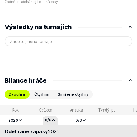
Žádné nadcházející zápasy.
Výsledky na turnajích
Bilance hráče
Dvouhra
Čtyřhra
Smíšené čtyřhry
Rok
Celkem
Antuka
Tvrdý p.
H
-
0/6
2026
0/3
Odehrané zápasy
2026