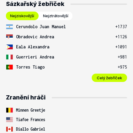
Sázkařský žebříček
Nejziskovější
Nejztrátovější
Cerundolo Juan Manuel
+1737
Obradovic Andrea
+1126
Eala Alexandra
+1091
Guerrieri Andrea
+981
Torres Tiago
+975
Celý žebříček
Zranění hráči
Minnen Greetje
Tiafoe Frances
Diallo Gabriel