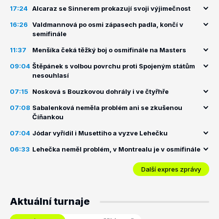
17:24
Alcaraz se Sinnerem prokazují svoji výjimečnost
16:26
Valdmannová po osmi zápasech padla, končí v
semifinále
11:37
Menšíka čeká těžký boj o osmifinále na Masters
09:04
Štěpánek s volbou povrchu proti Spojeným státům
nesouhlasí
07:15
Nosková s Bouzkovou dohrály i ve čtyřhře
07:08
Sabalenková neměla problém ani se zkušenou
Číňankou
07:04
Jódar vyřídil i Musettiho a vyzve Lehečku
06:33
Lehečka neměl problém, v Montrealu je v osmifinále
Další expres zprávy
Aktuální turnaje