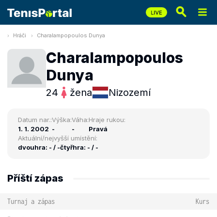
Hráči
Charalampopoulos Dunya
Charalampopoulos
Dunya
24
žena
Nizozemí
Datum nar.:
Výška:
Váha:
Hraje rukou:
1. 1. 2002
-
-
Pravá
Aktuální/nejvyšší umístění:
dvouhra: - / -
čtyřhra: - / -
Příští zápas
Turnaj a zápas
Kurs