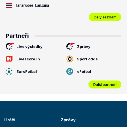
Tararudee Lanlana
Celý seznam
Partneři
Live výsledky
Zprávy
Livescore.in
Sport odds
EuroFotbal
eFotbal
Další partneři
Hráči
Zprávy