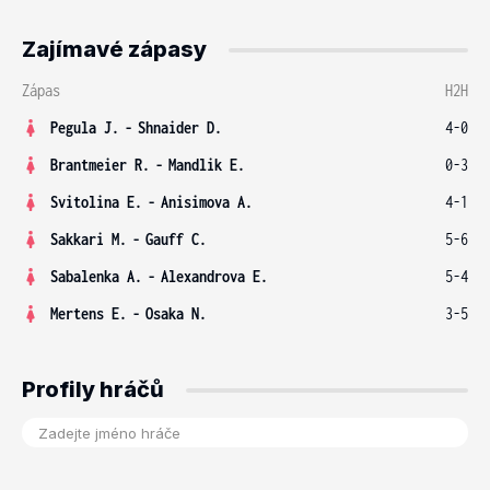
Zajímavé zápasy
Zápas
H2H
Pegula J.
-
Shnaider D.
4-0
Brantmeier R.
-
Mandlik E.
0-3
Svitolina E.
-
Anisimova A.
4-1
Sakkari M.
-
Gauff C.
5-6
Sabalenka A.
-
Alexandrova E.
5-4
Mertens E.
-
Osaka N.
3-5
Profily hráčů