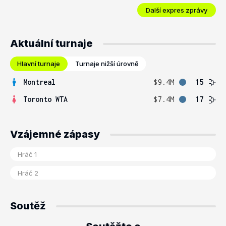
Další expres zprávy
Aktuální turnaje
Hlavní turnaje
Turnaje nižší úrovně
Montreal
$9.4M
15
Toronto WTA
$7.4M
17
Vzájemné zápasy
Soutěž