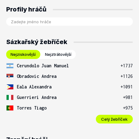
Profily hráčů
Sázkařský žebříček
Nejziskovější
Nejztrátovější
Cerundolo Juan Manuel
+1737
Obradovic Andrea
+1126
Eala Alexandra
+1091
Guerrieri Andrea
+981
Torres Tiago
+975
Celý žebříček