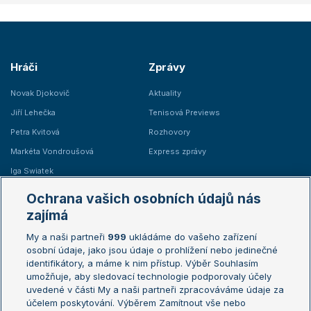
Hráči
Zprávy
Novak Djokovič
Aktuality
Jiří Lehečka
Tenisová Previews
Petra Kvitová
Rozhovory
Markéta Vondroušová
Express zprávy
Iga Swiatek
Marie Bouzková
Ochrana vašich osobních údajů nás
Žebříčky
Kalendář turnajů
zajímá
My a naši partneři
999
ukládáme do vašeho zařízení
Žebříček ATP (muži)
Australian Open
osobní údaje, jako jsou údaje o prohlížení nebo jedinečné
Žebříček WTA (ženy)
French Open
identifikátory, a máme k nim přístup. Výběr Souhlasím
umožňuje, aby sledovací technologie podporovaly účely
Sázkařský žebříček
Wimbledon
uvedené v části My a naši partneři zpracováváme údaje za
US Open
účelem poskytování. Výběrem Zamítnout vše nebo