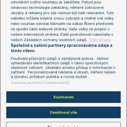
odvoláním svého souhlasu je zakážete. Pokud jsou
Turnaj mistrů
sledovací technologie zakázány, některé zobrazené
Turnaj mistryň
obsahy a reklamy pro vás nemusí být tolik relevantní. Tuto
Aktualní trendy
nabídku můžete kdykoli znovu zobrazit a změnit své volby
nebo souhlas odvolat kliknutím na odkaz Řízení předvoleb
ve spodní části webové stránky. Vaše volby se projeví v
Fotbalové přestupy
našem Internetová stránka. Další podrobnosti naleznete v
Livesport Daily
našich Zásadách ochrany osobních údajů.
Třetí strany
Společně s našimi partnery zpracováváme údaje s
LS Prague Open
tímto cílem:
Používání přesných údajů o zeměpisné poloze . Aktivní
vyhledávání identifikačních údajů v rámci specifických
vlastností zařízení . Ukládání a/nebo přístup k informacím v
Podmínky užití
Nastavení soukromí
zařízení . Personalizovaná reklama a obsah, měření reklam
GDPR a žurnalistika
Reklama
a obsahu, průzkum publika a rozvoj služeb .
Informace o zpracování osobních
Kontakt
Seznam partnerů (dodavatelů)
údajů
Tiráž
Souhlasím
Copyright © 2008-2026 TenisPortal.cz. Využíváme zpravodajství ČTK.
Zamítnout vše