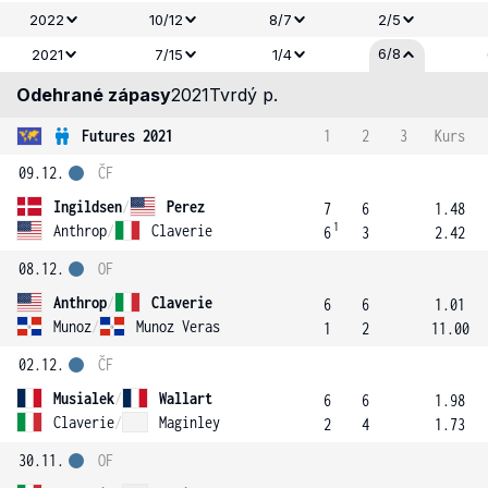
2022
10/12
8/7
2/5
6/8
2021
7/15
1/4
Odehrané zápasy
2021
Tvrdý p.
Futures 2021
1
2
3
Kurs
09.12.
ČF
Ingildsen
/
Perez
7
6
1.48
1
Anthrop
/
Claverie
6
3
2.42
08.12.
OF
Anthrop
/
Claverie
6
6
1.01
Munoz
/
Munoz Veras
1
2
11.00
02.12.
ČF
Musialek
/
Wallart
6
6
1.98
Claverie
/
Maginley
2
4
1.73
30.11.
OF