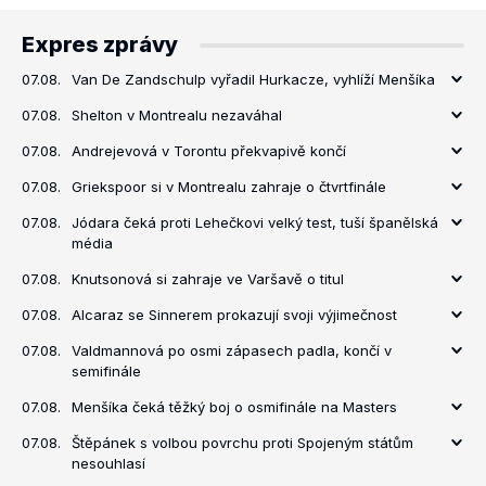
Expres zprávy
07.08.
Van De Zandschulp vyřadil Hurkacze, vyhlíží Menšíka
07.08.
Shelton v Montrealu nezaváhal
07.08.
Andrejevová v Torontu překvapivě končí
07.08.
Griekspoor si v Montrealu zahraje o čtvrtfinále
07.08.
Jódara čeká proti Lehečkovi velký test, tuší španělská
média
07.08.
Knutsonová si zahraje ve Varšavě o titul
07.08.
Alcaraz se Sinnerem prokazují svoji výjimečnost
07.08.
Valdmannová po osmi zápasech padla, končí v
semifinále
07.08.
Menšíka čeká těžký boj o osmifinále na Masters
07.08.
Štěpánek s volbou povrchu proti Spojeným státům
nesouhlasí