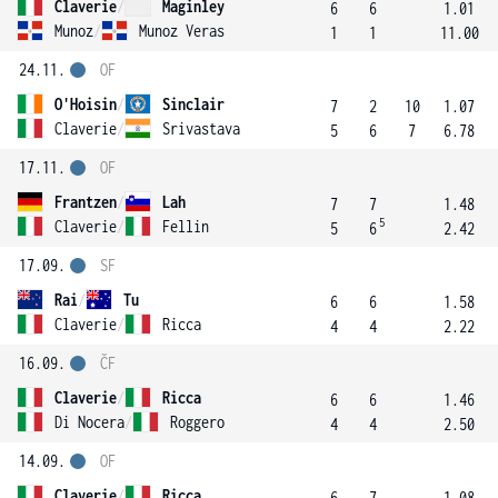
Claverie
/
Maginley
6
6
1.01
Munoz
/
Munoz Veras
1
1
11.00
24.11.
OF
O'Hoisin
/
Sinclair
7
2
10
1.07
Claverie
/
Srivastava
5
6
7
6.78
17.11.
OF
Frantzen
/
Lah
7
7
1.48
5
Claverie
/
Fellin
5
6
2.42
17.09.
SF
Rai
/
Tu
6
6
1.58
Claverie
/
Ricca
4
4
2.22
16.09.
ČF
Claverie
/
Ricca
6
6
1.46
Di Nocera
/
Roggero
4
4
2.50
14.09.
OF
Claverie
/
Ricca
6
7
1.08