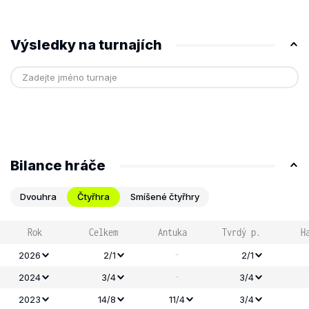
Výsledky na turnajích
Bilance hráče
Dvouhra
Čtyřhra
Smíšené čtyřhry
Rok
Celkem
Antuka
Tvrdý p.
H
-
2026
2/1
2/1
-
2024
3/4
3/4
2023
14/8
11/4
3/4