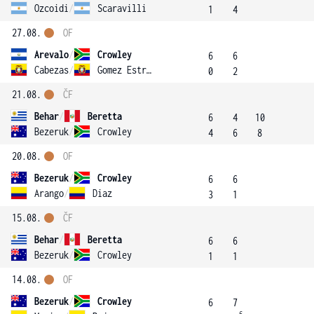
Ozcoidi
/
Scaravilli
1
4
27.08.
OF
Arevalo
/
Crowley
6
6
Cabezas
/
Gomez Estrada
0
2
21.08.
ČF
Behar
/
Beretta
6
4
10
Bezeruk
/
Crowley
4
6
8
20.08.
OF
Bezeruk
/
Crowley
6
6
Arango
/
Diaz
3
1
15.08.
ČF
Behar
/
Beretta
6
6
Bezeruk
/
Crowley
1
1
14.08.
OF
Bezeruk
/
Crowley
6
7