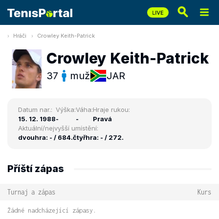
Hráči
Crowley Keith-Patrick
Crowley Keith-Patrick
37
muž
JAR
Datum nar.:
Výška:
Váha:
Hraje rukou:
15. 12. 1988
-
-
Pravá
Aktuální/nejvyšší umístění:
dvouhra: - / 684.
čtyřhra: - / 272.
Příští zápas
Turnaj a zápas
Kurs
Žádné nadcházející zápasy.