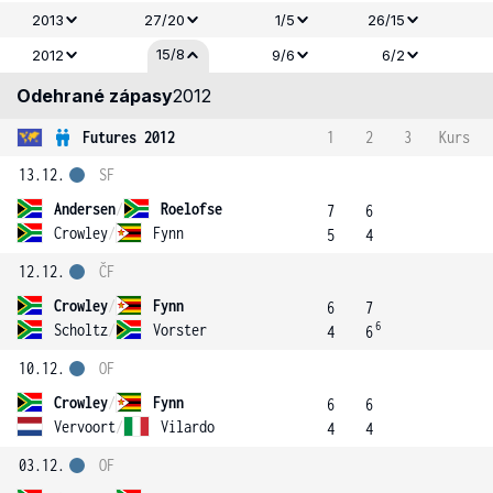
2013
27/20
1/5
26/15
15/8
2012
9/6
6/2
Odehrané zápasy
2012
Futures 2012
1
2
3
Kurs
13.12.
SF
Andersen
/
Roelofse
7
6
Crowley
/
Fynn
5
4
12.12.
ČF
Crowley
/
Fynn
6
7
6
Scholtz
/
Vorster
4
6
10.12.
OF
Crowley
/
Fynn
6
6
Vervoort
/
Vilardo
4
4
03.12.
OF