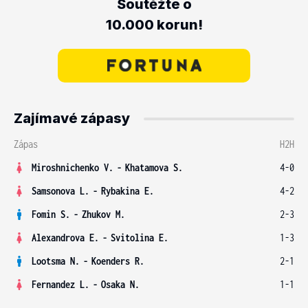
Soutěžte o
10.000 korun!
Zajímavé zápasy
Zápas
H2H
Miroshnichenko V.
-
Khatamova S.
4-0
Samsonova L.
-
Rybakina E.
4-2
Fomin S.
-
Zhukov M.
2-3
Alexandrova E.
-
Svitolina E.
1-3
Lootsma N.
-
Koenders R.
2-1
Fernandez L.
-
Osaka N.
1-1