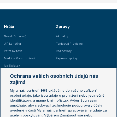
Hráči
Zprávy
Novak Djokovič
Aktuality
Jiří Lehečka
Tenisová Previews
Petra Kvitová
Rozhovory
Markéta Vondroušová
Express zprávy
Iga Swiatek
Marie Bouzková
Ochrana vašich osobních údajů nás
Žebříčky
Kalendář turnajů
zajímá
My a naši partneři
999
ukládáme do vašeho zařízení
Žebříček ATP (muži)
Australian Open
osobní údaje, jako jsou údaje o prohlížení nebo jedinečné
Žebříček WTA (ženy)
French Open
identifikátory, a máme k nim přístup. Výběr Souhlasím
umožňuje, aby sledovací technologie podporovaly účely
Sázkařský žebříček
Wimbledon
uvedené v části My a naši partneři zpracováváme údaje za
US Open
účelem poskytování. Výběrem Zamítnout vše nebo