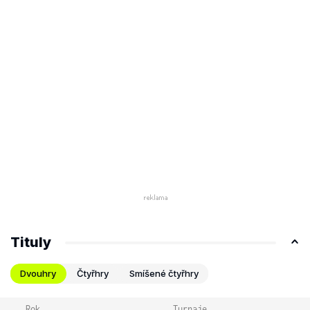
Tituly
Dvouhry
Čtyřhry
Smíšené čtyřhry
Rok
Turnaje