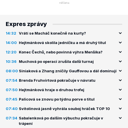
Expres zprávy
14:32
Vrátí se Macháč konečně na kurty?
14:00
Hejtmánková skolila jedničku a má druhý titul
12:20
Konec Čechů, nebo povinná výhra Menšíka?
10:36
Muchová po operaci zrušila další turnaj
08:00
Siniaková a Zhang zničily Gauffovou a dál dominují
07:54
Brenda Fruhvirtová pokračuje v návratu
07:50
Hejtmánková hraje o druhou trofej
07:45
Palicová se znovu po týdnu porve o titul
07:40
Svitolinová jasně vyhrála souboj hráček TOP 10
07:34
Sabalenková po dalším výbuchu pokračuje v
trápení