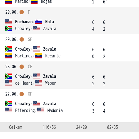
6
Marino
/
Rojas
2
6
29.06.
F
Buchanan
/
Rola
6
6
Crowley
/
Zavala
4
2
29.06.
SF
Crowley
/
Zavala
6
6
Martinez
/
Recarte
0
2
28.06.
ČF
Crowley
/
Zavala
6
6
de Heart
/
Weber
2
2
27.06.
OF
Crowley
/
Zavala
6
6
Efferding
/
Madonia
3
4
Celkem
110/56
24/20
82/35