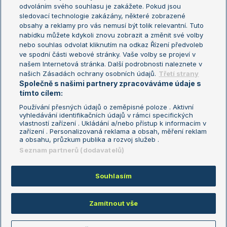
odvoláním svého souhlasu je zakážete. Pokud jsou
Turnaj mistrů
sledovací technologie zakázány, některé zobrazené
Turnaj mistryň
obsahy a reklamy pro vás nemusí být tolik relevantní. Tuto
Aktualní trendy
nabídku můžete kdykoli znovu zobrazit a změnit své volby
nebo souhlas odvolat kliknutím na odkaz Řízení předvoleb
ve spodní části webové stránky. Vaše volby se projeví v
Fotbalové přestupy
našem Internetová stránka. Další podrobnosti naleznete v
Livesport Daily
našich Zásadách ochrany osobních údajů.
Třetí strany
Společně s našimi partnery zpracováváme údaje s
LS Prague Open
tímto cílem:
Používání přesných údajů o zeměpisné poloze . Aktivní
vyhledávání identifikačních údajů v rámci specifických
vlastností zařízení . Ukládání a/nebo přístup k informacím v
Podmínky užití
Nastavení soukromí
zařízení . Personalizovaná reklama a obsah, měření reklam
GDPR a žurnalistika
Reklama
a obsahu, průzkum publika a rozvoj služeb .
Informace o zpracování osobních
Kontakt
Seznam partnerů (dodavatelů)
údajů
Tiráž
Souhlasím
Copyright © 2008-2026 TenisPortal.cz. Využíváme zpravodajství ČTK.
Zamítnout vše