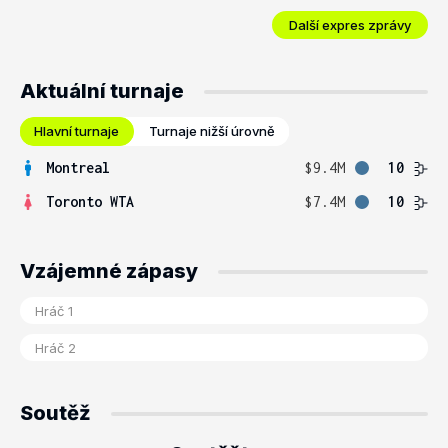
Další expres zprávy
Aktuální turnaje
Hlavní turnaje
Turnaje nižší úrovně
Montreal
$9.4M
10
Toronto WTA
$7.4M
10
Vzájemné zápasy
Soutěž