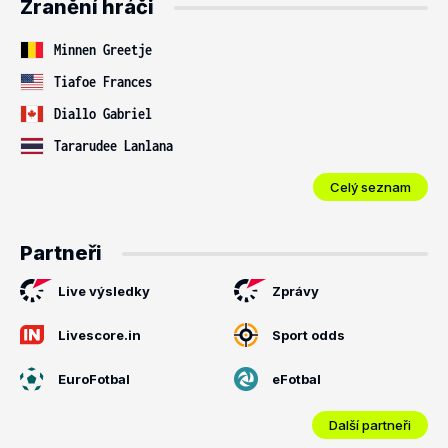
Zranění hráči
Minnen Greetje
Tiafoe Frances
Diallo Gabriel
Tararudee Lanlana
Celý seznam
Partneři
Live výsledky
Zprávy
Livescore.in
Sport odds
EuroFotbal
eFotbal
Další partneři