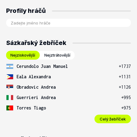
Profily hráčů
Sázkařský žebříček
Nejziskovější
Nejztrátovější
Cerundolo Juan Manuel
+1737
Eala Alexandra
+1131
Obradovic Andrea
+1126
Guerrieri Andrea
+995
Torres Tiago
+975
Celý žebříček