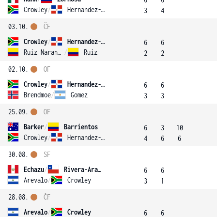
Crowley
/
Hernandez-Fernandez
3
4
03.10.
ČF
Crowley
/
Hernandez-Fernandez
6
6
Ruiz Naranjo
/
Ruiz
2
2
02.10.
OF
Crowley
/
Hernandez-Fernandez
6
6
Brendmoe
/
Gomez
3
3
25.09.
OF
Barker
/
Barrientos
6
3
10
Crowley
/
Hernandez-Fernandez
4
6
6
30.08.
SF
Echazu
/
Rivera-Aranguiz
6
6
Arevalo
/
Crowley
3
1
28.08.
ČF
Arevalo
/
Crowley
6
6