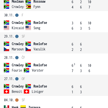
Moolman
/
Rossouw
6
2
10
Crowley
/
Fynn
4
6
7
30.11.
F
Crowley
/
Roelofse
3
6
10
Kincaid
/
Song
6
3
5
29.11.
SF
Crowley
/
Roelofse
6
6
Marsoun
/
Vaculik
2
2
28.11.
ČF
3
Crowley
/
Roelofse
6
6
10
Fourie
/
Vorster
7
3
6
27.11.
OF
Crowley
/
Roelofse
6
6
Benoit
/
Liniger
1
3
04.10.
SF
Hank
/
Zornosa
6
6