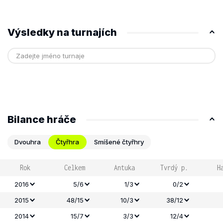
Výsledky na turnajích
Bilance hráče
Dvouhra
Čtyřhra
Smíšené čtyřhry
Rok
Celkem
Antuka
Tvrdý p.
H
2016
5/6
1/3
0/2
2015
48/15
10/3
38/12
2014
15/7
3/3
12/4