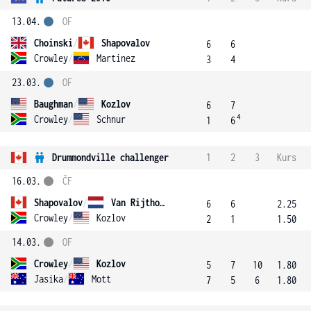
13.04.
OF
Choinski
/
Shapovalov
6
6
Crowley
/
Martinez
3
4
23.03.
OF
Baughman
/
Kozlov
6
7
4
Crowley
/
Schnur
1
6
Drummondville challenger
1
2
3
Kurs
16.03.
ČF
Shapovalov
/
Van Rijthoven
6
6
2.25
Crowley
/
Kozlov
2
1
1.50
14.03.
OF
Crowley
/
Kozlov
5
7
10
1.80
Jasika
/
Mott
7
5
6
1.80