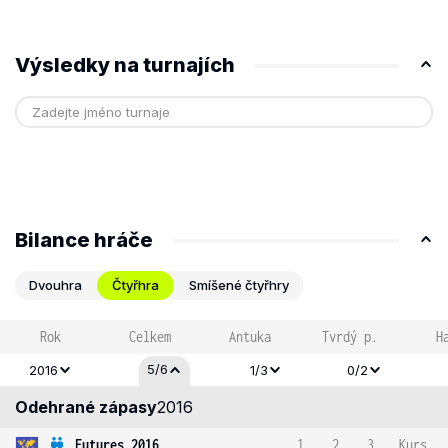
Výsledky na turnajích
Bilance hráče
Dvouhra
Čtyřhra
Smíšené čtyřhry
Rok
Celkem
Antuka
Tvrdý p.
H
5/6
2016
1/3
0/2
Odehrané zápasy
2016
Futures 2016
1
2
3
Kurs