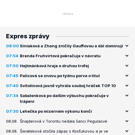
Expres zprávy
08:00
Siniaková a Zhang zničily Gauffovou a dál dominují
07:54
Brenda Fruhvirtová pokračuje v návratu
07:50
Hejtmánková hraje o druhou trofej
07:45
Palicová se znovu po týdnu porve o titul
07:40
Svitolinová jasně vyhrála souboj hráček TOP 10
07:34
Sabalenková po dalším výbuchu pokračuje v
trápení
07:30
Lehečka po mizerném výkonu končí
08.08.
Šnajderová v Torontu nedala šanci Pegulaové
08.08.
Šwiateková otočila zápas s Kosťukovou a je ve