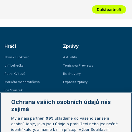
Další partneři
Hráči
Zprávy
Novak Djokovič
Aktuality
Jiří Lehečka
Tenisová Previews
Petra Kvitová
Rozhovory
Markéta Vondroušová
Express zprávy
Iga Swiatek
Marie Bouzková
Ochrana vašich osobních údajů nás
Žebříčky
Kalendář turnajů
zajímá
My a naši partneři
999
ukládáme do vašeho zařízení
Žebříček ATP (muži)
Australian Open
osobní údaje, jako jsou údaje o prohlížení nebo jedinečné
Žebříček WTA (ženy)
French Open
identifikátory, a máme k nim přístup. Výběr Souhlasím