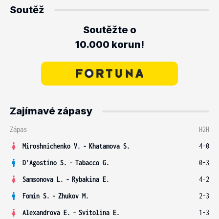
Soutěž
Soutěžte o
10.000 korun!
Zajímavé zápasy
Zápas
H2H
Miroshnichenko V.
-
Khatamova S.
4-0
D'Agostino S.
-
Tabacco G.
0-3
Samsonova L.
-
Rybakina E.
4-2
Fomin S.
-
Zhukov M.
2-3
Alexandrova E.
-
Svitolina E.
1-3