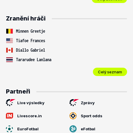
Zranění hráči
Minnen Greetje
Tiafoe Frances
Diallo Gabriel
Tararudee Lanlana
Celý seznam
Partneři
Live výsledky
Zprávy
Livescore.in
Sport odds
EuroFotbal
eFotbal