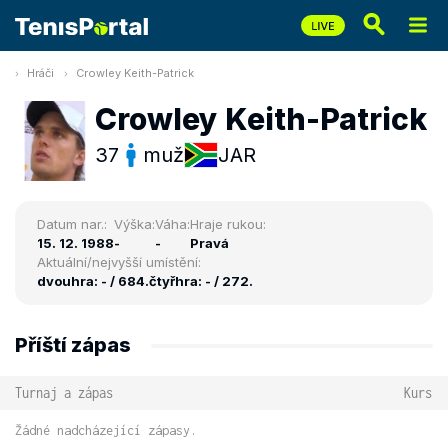
Hráči
Crowley Keith-Patrick
Crowley Keith-Patrick
37
muž
JAR
Datum nar.:
Výška:
Váha:
Hraje rukou:
15. 12. 1988
-
-
Pravá
Aktuální/nejvyšší umístění:
dvouhra: - / 684.
čtyřhra: - / 272.
Příští zápas
Turnaj a zápas
Kurs
Žádné nadcházející zápasy.