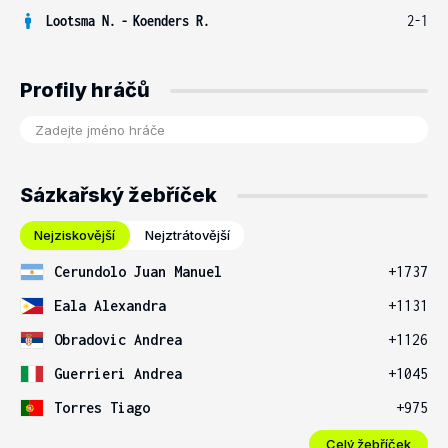
Lootsma N.
-
Koenders R.
2-1
Profily hráčů
Sázkařský žebříček
Nejziskovější
Nejztrátovější
Cerundolo Juan Manuel
+1737
Eala Alexandra
+1131
Obradovic Andrea
+1126
Guerrieri Andrea
+1045
Torres Tiago
+975
Celý žebříček