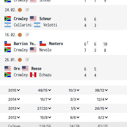
1
7
9
24.02.
OF
Crowley
/
Schnur
6
6
Collarini
/
Velotti
4
3
16.02.
OF
7
Barrios Vera
/
Montero
6
6
10
Crowley
/
Nevolo
7
3
8
26.01.
OF
Ore
/
Reese
6
5
Crowley
/
Echazu
4
4
2015
48/15
10/3
38/12
2014
15/7
3/3
12/4
2013
27/20
1/5
26/15
2012
15/8
9/6
6/2
Celkem
110/56
24/20
82/35