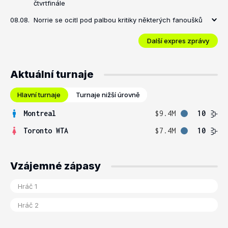
čtvrtfinále
08.08.
Norrie se ocitl pod palbou kritiky některých fanoušků
Další expres zprávy
Aktuální turnaje
Hlavní turnaje
Turnaje nižší úrovně
Montreal
$9.4M
10
Toronto WTA
$7.4M
10
Vzájemné zápasy