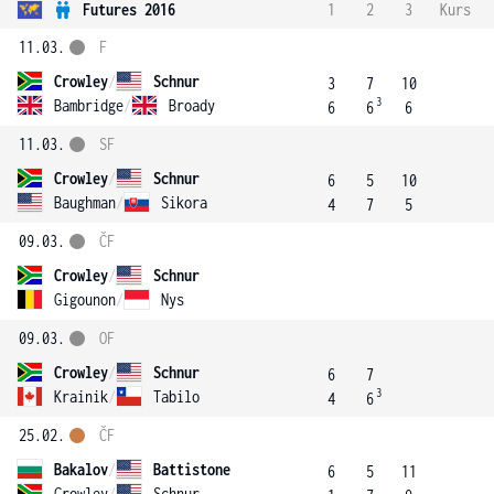
Futures 2016
1
2
3
Kurs
11.03.
F
Crowley
/
Schnur
3
7
10
3
Bambridge
/
Broady
6
6
6
11.03.
SF
Crowley
/
Schnur
6
5
10
Baughman
/
Sikora
4
7
5
09.03.
ČF
Crowley
/
Schnur
Gigounon
/
Nys
09.03.
OF
Crowley
/
Schnur
6
7
3
Krainik
/
Tabilo
4
6
25.02.
ČF
Bakalov
/
Battistone
6
5
11
Crowley
/
Schnur