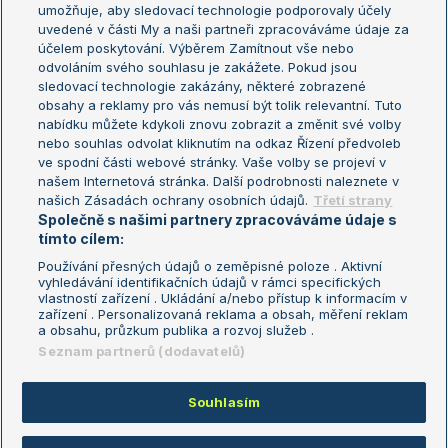
umožňuje, aby sledovací technologie podporovaly účely
Sázkařský žebříček
Wimbledon
uvedené v části My a naši partneři zpracováváme údaje za
US Open
účelem poskytování. Výběrem Zamítnout vše nebo
odvoláním svého souhlasu je zakážete. Pokud jsou
Turnaj mistrů
sledovací technologie zakázány, některé zobrazené
Turnaj mistryň
obsahy a reklamy pro vás nemusí být tolik relevantní. Tuto
Aktualní trendy
nabídku můžete kdykoli znovu zobrazit a změnit své volby
nebo souhlas odvolat kliknutím na odkaz Řízení předvoleb
ve spodní části webové stránky. Vaše volby se projeví v
Fotbalové přestupy
našem Internetová stránka. Další podrobnosti naleznete v
Livesport Daily
našich Zásadách ochrany osobních údajů.
Třetí strany
Společně s našimi partnery zpracováváme údaje s
LS Prague Open
tímto cílem:
Používání přesných údajů o zeměpisné poloze . Aktivní
vyhledávání identifikačních údajů v rámci specifických
vlastností zařízení . Ukládání a/nebo přístup k informacím v
Podmínky užití
Nastavení soukromí
zařízení . Personalizovaná reklama a obsah, měření reklam
GDPR a žurnalistika
Reklama
a obsahu, průzkum publika a rozvoj služeb .
Informace o zpracování osobních
Kontakt
Seznam partnerů (dodavatelů)
údajů
Tiráž
Souhlasím
Copyright © 2008-2026 TenisPortal.cz. Využíváme zpravodajství ČTK.