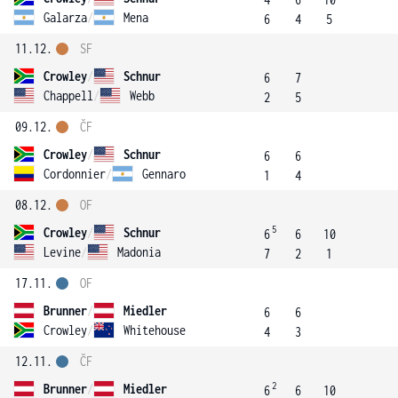
Galarza
/
Mena
6
4
5
11.12.
SF
Crowley
/
Schnur
6
7
Chappell
/
Webb
2
5
09.12.
ČF
Crowley
/
Schnur
6
6
Cordonnier
/
Gennaro
1
4
08.12.
OF
5
Crowley
/
Schnur
6
6
10
Levine
/
Madonia
7
2
1
17.11.
OF
Brunner
/
Miedler
6
6
Crowley
/
Whitehouse
4
3
12.11.
ČF
2
Brunner
/
Miedler
6
6
10