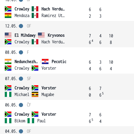
Crowley
/
Hach Verdugo
6
6
Mendoza
/
Ramirez Utermann
2
3
12.05.
OF
El Mihdawy
/
Kryvonos
7
4
10
4
Crowley
/
Hach Verdugo
6
6
8
08.05.
F
Nedunchezhiyan
/
Pecotic
6
3
10
Crowley
/
Vorster
4
6
4
07.05.
SF
Crowley
/
Vorster
6
7
5
Michael
/
Mugabe
0
6
06.05.
ČF
Crowley
/
Vorster
7
6
5
Bikom
/
Paul
6
4
04.05.
OF