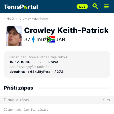
Hráči
Crowley Keith-Patrick
Crowley Keith-Patrick
37
muž
JAR
Datum nar.:
Výška:
Váha:
Hraje rukou:
15. 12. 1988
-
-
Pravá
Aktuální/nejvyšší umístění:
dvouhra: - / 684.
čtyřhra: - / 272.
Příští zápas
Turnaj a zápas
Kurs
Žádné nadcházející zápasy.