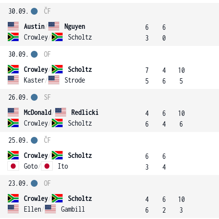
30.09.
ČF
Austin
/
Nguyen
6
6
Crowley
/
Scholtz
3
0
30.09.
OF
Crowley
/
Scholtz
7
4
10
Kaster
/
Strode
5
6
5
26.09.
SF
McDonald
/
Redlicki
4
6
10
Crowley
/
Scholtz
6
4
6
25.09.
ČF
Crowley
/
Scholtz
6
6
Goto
/
Ito
3
4
23.09.
OF
Crowley
/
Scholtz
4
6
10
Ellen
/
Gambill
6
2
3