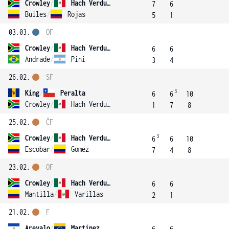
Crowley
/
Hach Verdugo
7
6
Builes
/
Rojas
5
1
03.03.
OF
Crowley
/
Hach Verdugo
6
6
Andrade
/
Pini
3
4
26.02.
SF
3
King
/
Peralta
6
6
10
Crowley
/
Hach Verdugo
1
7
8
25.02.
ČF
3
Crowley
/
Hach Verdugo
6
6
10
Escobar
/
Gomez
7
4
8
23.02.
OF
Crowley
/
Hach Verdugo
6
6
Mantilla
/
Varillas
2
1
21.02.
F
Arevalo
/
Martinez
6
6