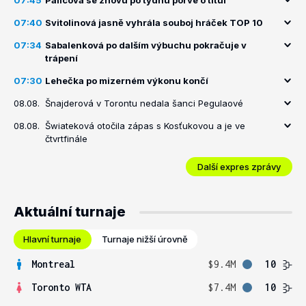
07:45
Palicová se znovu po týdnu porve o titul
07:40
Svitolinová jasně vyhrála souboj hráček TOP 10
07:34
Sabalenková po dalším výbuchu pokračuje v
trápení
07:30
Lehečka po mizerném výkonu končí
08.08.
Šnajderová v Torontu nedala šanci Pegulaové
08.08.
Šwiateková otočila zápas s Kosťukovou a je ve
čtvrtfinále
Další expres zprávy
Aktuální turnaje
Hlavní turnaje
Turnaje nižší úrovně
Montreal
$9.4M
10
Toronto WTA
$7.4M
10