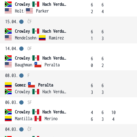
Crowley
/
Hach Verdugo
6
6
Holt
/
Parker
2
4
15.04.
ČF
Crowley
/
Hach Verdugo
6
6
Mendelsohn
/
Ramirez
1
3
14.04.
OF
Crowley
/
Hach Verdugo
6
6
Baughman
/
Peralta
0
2
08.03.
F
Gomez
/
Peralta
6
6
Crowley
/
Hach Verdugo
3
3
06.03.
SF
Crowley
/
Hach Verdugo
4
6
10
Mantilla
/
Merino
6
3
4
04.03.
ČF