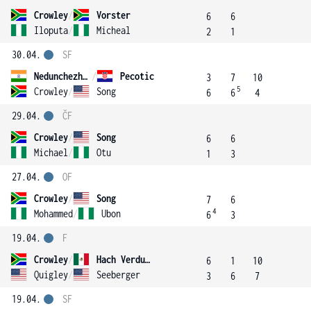
Crowley
/
Vorster
6
6
Iloputa
/
Micheal
2
1
30.04.
SF
Nedunchezhiyan
/
Pecotic
3
7
10
5
Crowley
/
Song
6
6
4
29.04.
ČF
Crowley
/
Song
6
6
Michael
/
Otu
1
3
27.04.
OF
Crowley
/
Song
7
6
4
Mohammed
/
Ubon
6
3
19.04.
F
Crowley
/
Hach Verdugo
6
1
10
Quigley
/
Seeberger
3
6
7
19.04.
SF