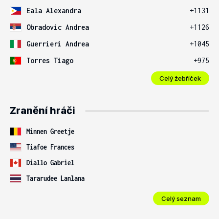
Eala Alexandra
+1131
Obradovic Andrea
+1126
Guerrieri Andrea
+1045
Torres Tiago
+975
Celý žebříček
Zranění hráči
Minnen Greetje
Tiafoe Frances
Diallo Gabriel
Tararudee Lanlana
Celý seznam