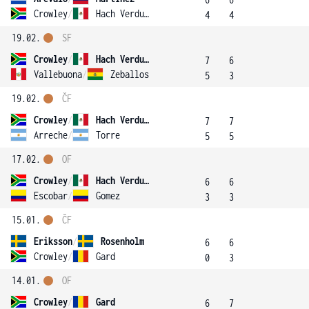
Crowley
/
Hach Verdugo
4
4
19.02.
SF
Crowley
/
Hach Verdugo
7
6
Vallebuona
/
Zeballos
5
3
19.02.
ČF
Crowley
/
Hach Verdugo
7
7
Arreche
/
Torre
5
5
17.02.
OF
Crowley
/
Hach Verdugo
6
6
Escobar
/
Gomez
3
3
15.01.
ČF
Eriksson
/
Rosenholm
6
6
Crowley
/
Gard
0
3
14.01.
OF
Crowley
/
Gard
6
7