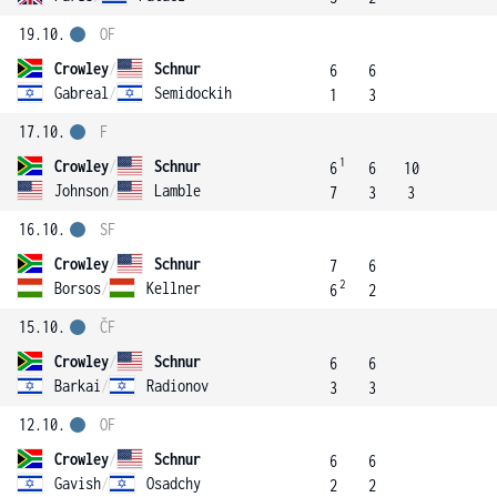
19.10.
OF
Crowley
/
Schnur
6
6
Gabreal
/
Semidockih
1
3
17.10.
F
1
Crowley
/
Schnur
6
6
10
Johnson
/
Lamble
7
3
3
16.10.
SF
Crowley
/
Schnur
7
6
2
Borsos
/
Kellner
6
2
15.10.
ČF
Crowley
/
Schnur
6
6
Barkai
/
Radionov
3
3
12.10.
OF
Crowley
/
Schnur
6
6
Gavish
/
Osadchy
2
2