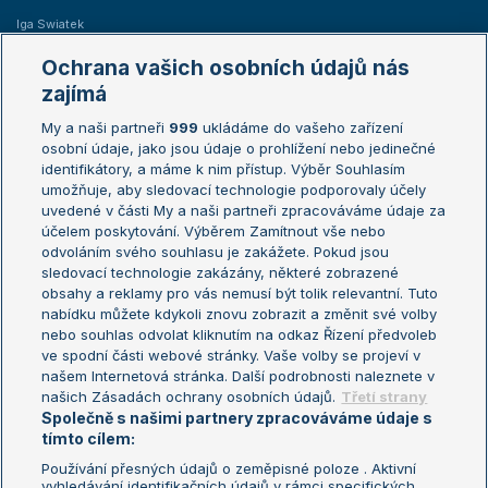
Iga Swiatek
Marie Bouzková
Ochrana vašich osobních údajů nás
Žebříčky
Kalendář turnajů
zajímá
My a naši partneři
999
ukládáme do vašeho zařízení
Žebříček ATP (muži)
Australian Open
osobní údaje, jako jsou údaje o prohlížení nebo jedinečné
Žebříček WTA (ženy)
French Open
identifikátory, a máme k nim přístup. Výběr Souhlasím
umožňuje, aby sledovací technologie podporovaly účely
Sázkařský žebříček
Wimbledon
uvedené v části My a naši partneři zpracováváme údaje za
US Open
účelem poskytování. Výběrem Zamítnout vše nebo
odvoláním svého souhlasu je zakážete. Pokud jsou
Turnaj mistrů
sledovací technologie zakázány, některé zobrazené
Turnaj mistryň
obsahy a reklamy pro vás nemusí být tolik relevantní. Tuto
Aktualní trendy
nabídku můžete kdykoli znovu zobrazit a změnit své volby
nebo souhlas odvolat kliknutím na odkaz Řízení předvoleb
ve spodní části webové stránky. Vaše volby se projeví v
Fotbalové přestupy
našem Internetová stránka. Další podrobnosti naleznete v
Livesport Daily
našich Zásadách ochrany osobních údajů.
Třetí strany
Společně s našimi partnery zpracováváme údaje s
LS Prague Open
tímto cílem:
Používání přesných údajů o zeměpisné poloze . Aktivní
vyhledávání identifikačních údajů v rámci specifických