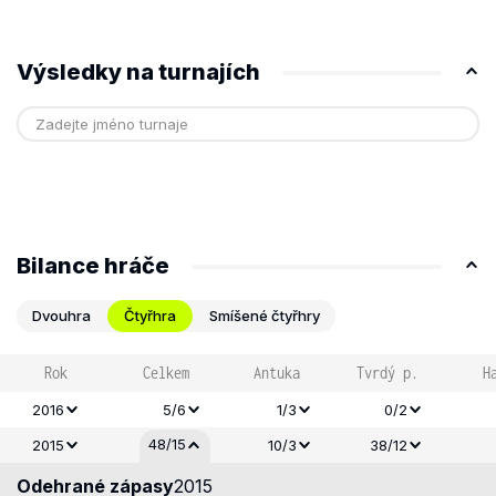
Výsledky na turnajích
Bilance hráče
Dvouhra
Čtyřhra
Smíšené čtyřhry
Rok
Celkem
Antuka
Tvrdý p.
H
2016
5/6
1/3
0/2
48/15
2015
10/3
38/12
Odehrané zápasy
2015