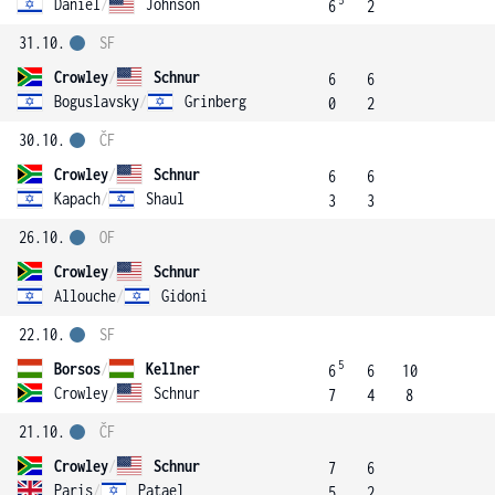
5
Daniel
/
Johnson
6
2
31.10.
SF
Crowley
/
Schnur
6
6
Boguslavsky
/
Grinberg
0
2
30.10.
ČF
Crowley
/
Schnur
6
6
Kapach
/
Shaul
3
3
26.10.
OF
Crowley
/
Schnur
Allouche
/
Gidoni
22.10.
SF
5
Borsos
/
Kellner
6
6
10
Crowley
/
Schnur
7
4
8
21.10.
ČF
Crowley
/
Schnur
7
6
Paris
/
Patael
5
2