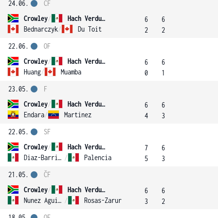
24.06.
ČF
Crowley
/
Hach Verdugo
6
6
Bednarczyk
/
Du Toit
2
2
22.06.
OF
Crowley
/
Hach Verdugo
6
6
Huang
/
Muamba
0
1
23.05.
F
Crowley
/
Hach Verdugo
6
6
Endara
/
Martinez
4
3
22.05.
SF
Crowley
/
Hach Verdugo
7
6
Diaz-Barriga
/
Palencia
5
3
21.05.
ČF
Crowley
/
Hach Verdugo
6
6
Nunez Aguilera
/
Rosas-Zarur
3
2
18.05.
OF