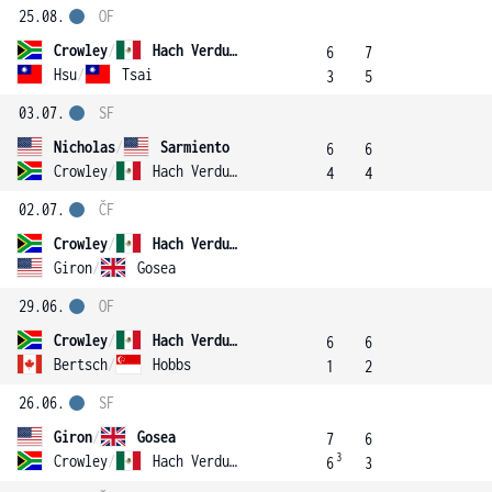
25.08.
OF
Crowley
/
Hach Verdugo
6
7
Hsu
/
Tsai
3
5
03.07.
SF
Nicholas
/
Sarmiento
6
6
Crowley
/
Hach Verdugo
4
4
02.07.
ČF
Crowley
/
Hach Verdugo
Giron
/
Gosea
29.06.
OF
Crowley
/
Hach Verdugo
6
6
Bertsch
/
Hobbs
1
2
26.06.
SF
Giron
/
Gosea
7
6
3
Crowley
/
Hach Verdugo
6
3