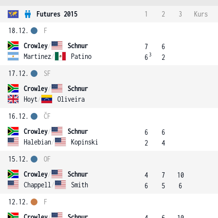
Futures 2015
1
2
3
Kurs
18.12.
F
Crowley
/
Schnur
7
6
3
Martinez
/
Patino
6
2
17.12.
SF
Crowley
/
Schnur
Hoyt
/
Oliveira
16.12.
ČF
Crowley
/
Schnur
6
6
Halebian
/
Kopinski
2
4
15.12.
OF
Crowley
/
Schnur
4
7
10
Chappell
/
Smith
6
5
6
12.12.
F
Crowley
/
Schnur
4
6
10