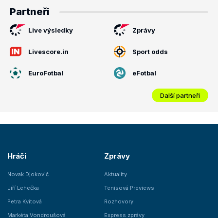
Partneři
Live výsledky
Zprávy
Livescore.in
Sport odds
EuroFotbal
eFotbal
Další partneři
Hráči
Zprávy
Novak Djokovič
Aktuality
Jiří Lehečka
Tenisová Previews
Petra Kvitová
Rozhovory
Markéta Vondroušová
Express zprávy