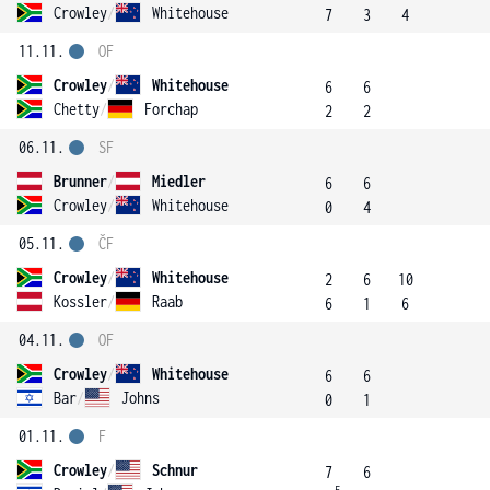
Crowley
/
Whitehouse
7
3
4
11.11.
OF
Crowley
/
Whitehouse
6
6
Chetty
/
Forchap
2
2
06.11.
SF
Brunner
/
Miedler
6
6
Crowley
/
Whitehouse
0
4
05.11.
ČF
Crowley
/
Whitehouse
2
6
10
Kossler
/
Raab
6
1
6
04.11.
OF
Crowley
/
Whitehouse
6
6
Bar
/
Johns
0
1
01.11.
F
Crowley
/
Schnur
7
6