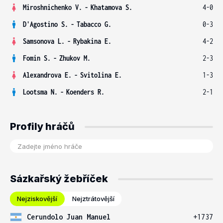
Miroshnichenko V.
-
Khatamova S.
4-0
D'Agostino S.
-
Tabacco G.
0-3
Samsonova L.
-
Rybakina E.
4-2
Fomin S.
-
Zhukov M.
2-3
Alexandrova E.
-
Svitolina E.
1-3
Lootsma N.
-
Koenders R.
2-1
Profily hráčů
Sázkařský žebříček
Nejziskovější
Nejztrátovější
Cerundolo Juan Manuel
+1737