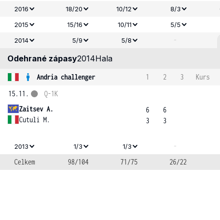
2016
18/20
10/12
8/3
2015
15/16
10/11
5/5
-
2014
5/9
5/8
Odehrané zápasy
2014
Hala
Andria challenger
1
2
3
Kurs
15.11.
Q-1K
Zaitsev A.
6
6
Cutuli M.
3
3
-
2013
1/3
1/3
Celkem
98/104
71/75
26/22