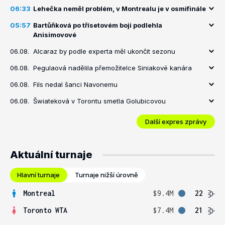
06:33
Lehečka neměl problém, v Montrealu je v osmifinále
05:57
Bartůňková po třísetovém boji podlehla
Anisimovové
06.08.
Alcaraz by podle experta měl ukončit sezonu
06.08.
Pegulaová nadělila přemožitelce Siniakové kanára
06.08.
Fils nedal šanci Navonemu
06.08.
Šwiateková v Torontu smetla Golubicovou
Další expres zprávy
Aktuální turnaje
Hlavní turnaje
Turnaje nižší úrovně
Montreal
$9.4M
22
Toronto WTA
$7.4M
21