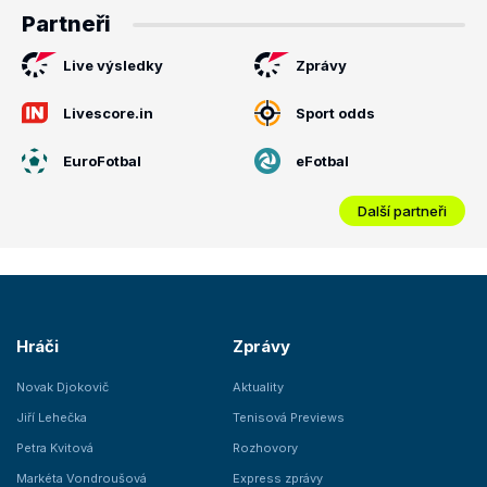
Partneři
Live výsledky
Zprávy
Livescore.in
Sport odds
EuroFotbal
eFotbal
Další partneři
Hráči
Zprávy
Novak Djokovič
Aktuality
Jiří Lehečka
Tenisová Previews
Petra Kvitová
Rozhovory
Markéta Vondroušová
Express zprávy