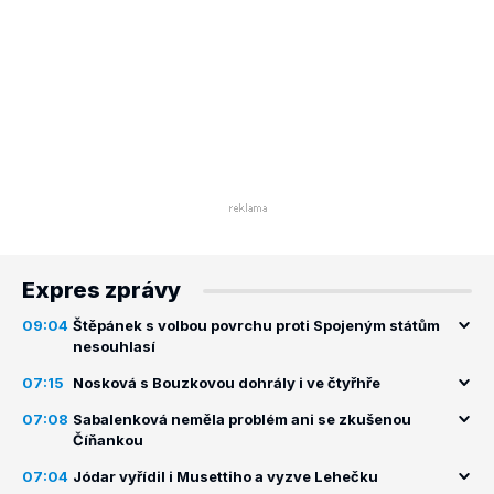
Expres zprávy
09:04
Štěpánek s volbou povrchu proti Spojeným státům
nesouhlasí
07:15
Nosková s Bouzkovou dohrály i ve čtyřhře
07:08
Sabalenková neměla problém ani se zkušenou
Číňankou
07:04
Jódar vyřídil i Musettiho a vyzve Lehečku