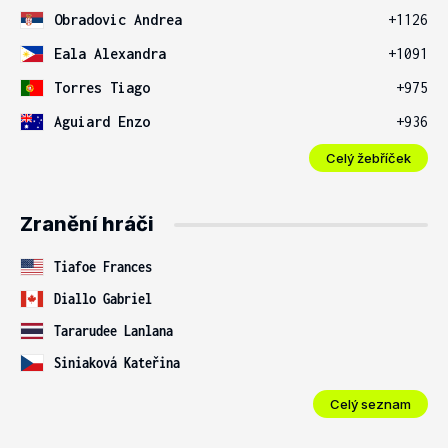
Obradovic Andrea
+1126
Eala Alexandra
+1091
Torres Tiago
+975
Aguiard Enzo
+936
Celý žebříček
Zranění hráči
Tiafoe Frances
Diallo Gabriel
Tararudee Lanlana
Siniaková Kateřina
Celý seznam