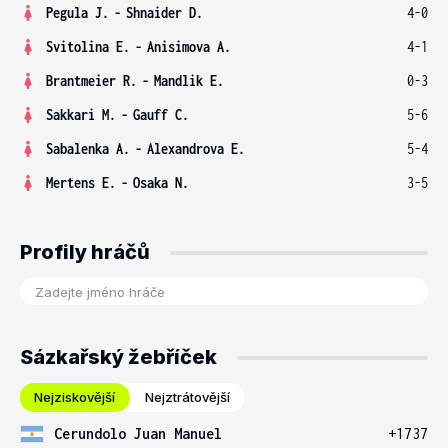
Pegula J.
-
Shnaider D.
4-0
Svitolina E.
-
Anisimova A.
4-1
Brantmeier R.
-
Mandlik E.
0-3
Sakkari M.
-
Gauff C.
5-6
Sabalenka A.
-
Alexandrova E.
5-4
Mertens E.
-
Osaka N.
3-5
Profily hráčů
Sázkařský žebříček
Nejziskovější
Nejztrátovější
Cerundolo Juan Manuel
+1737