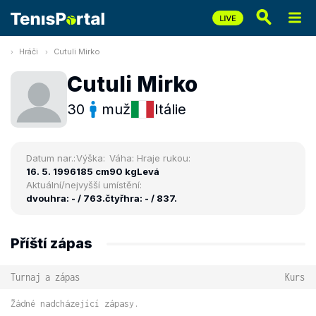
Hráči
Cutuli Mirko
Cutuli Mirko
30
muž
Itálie
Datum nar.:
Výška:
Váha:
Hraje rukou:
16. 5. 1996
185 cm
90 kg
Levá
Aktuální/nejvyšší umístění:
dvouhra: - / 763.
čtyřhra: - / 837.
Příští zápas
Turnaj a zápas
Kurs
Žádné nadcházející zápasy.