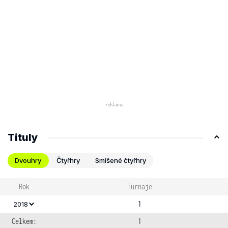
Tituly
Dvouhry
Čtyřhry
Smíšené čtyřhry
Rok
Turnaje
1
2018
Celkem:
1