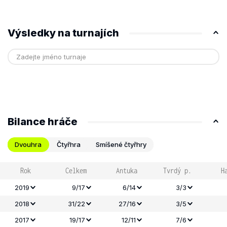
Výsledky na turnajích
Bilance hráče
Dvouhra
Čtyřhra
Smíšené čtyřhry
Rok
Celkem
Antuka
Tvrdý p.
H
2019
9/17
6/14
3/3
2018
31/22
27/16
3/5
2017
19/17
12/11
7/6