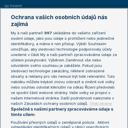
Iga Swiatek
Marie Bouzková
Ochrana vašich osobních údajů nás
Žebříčky
Kalendář turnajů
zajímá
My a naši partneři
997
ukládáme do vašeho zařízení
Žebříček ATP (muži)
Australian Open
osobní údaje, jako jsou údaje o prohlížení nebo jedinečné
Žebříček WTA (ženy)
French Open
identifikátory, a máme k nim přístup. Výběr Souhlasím
umožňuje, aby sledovací technologie podporovaly účely
Sázkařský žebříček
Wimbledon
uvedené v části My a naši partneři zpracováváme údaje za
US Open
účelem poskytování. Výběrem Zamítnout vše nebo
odvoláním svého souhlasu je zakážete. Pokud jsou
Turnaj mistrů
sledovací technologie zakázány, některé zobrazené
Turnaj mistryň
obsahy a reklamy pro vás nemusí být tolik relevantní. Tuto
Aktualní trendy
nabídku můžete kdykoli znovu zobrazit a změnit své volby
nebo souhlas odvolat kliknutím na odkaz Řízení předvoleb
ve spodní části webové stránky. Vaše volby se projeví v
Fotbalové přestupy
našem Internetová stránka. Další podrobnosti naleznete v
Livesport Daily
našich Zásadách ochrany osobních údajů.
Třetí strany
Společně s našimi partnery zpracováváme údaje s
LS Prague Open
tímto cílem:
Používání přesných údajů o zeměpisné poloze . Aktivní
vyhledávání identifikačních údajů v rámci specifických