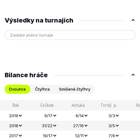
Výsledky na turnajích
Bilance hráče
Dvouhra
Čtyřhra
Smíšené čtyřhry
Rok
Celkem
Antuka
Tvrdý p.
H
2019
9/17
6/14
3/3
2018
31/22
27/16
3/5
2017
19/17
12/11
7/6