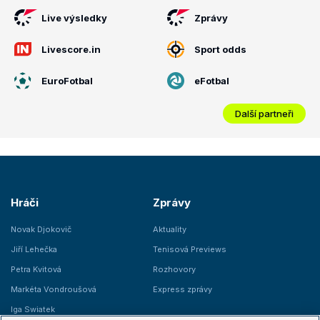
Live výsledky
Zprávy
Livescore.in
Sport odds
EuroFotbal
eFotbal
Další partneři
Hráči
Zprávy
Novak Djokovič
Aktuality
Jiří Lehečka
Tenisová Previews
Petra Kvitová
Rozhovory
Markéta Vondroušová
Express zprávy
Iga Swiatek