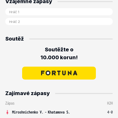
Vzájemné zápasy
Soutěž
Soutěžte o
10.000 korun!
Zajímavé zápasy
Zápas
H2H
Miroshnichenko V.
-
Khatamova S.
4-0