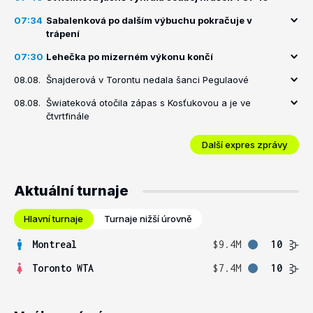
07:34
Sabalenková po dalším výbuchu pokračuje v
trápení
07:30
Lehečka po mizerném výkonu končí
08.08.
Šnajderová v Torontu nedala šanci Pegulaové
08.08.
Šwiateková otočila zápas s Kosťukovou a je ve
čtvrtfinále
Další expres zprávy
Aktuální turnaje
Hlavní turnaje
Turnaje nižší úrovně
Montreal
$9.4M
10
Toronto WTA
$7.4M
10