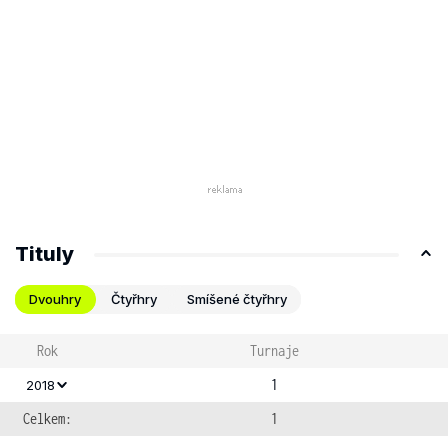
Tituly
Dvouhry
Čtyřhry
Smíšené čtyřhry
Rok
Turnaje
1
2018
Celkem:
1