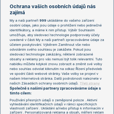
Marie Bouzková
Ochrana vašich osobních údajů nás
Žebříčky
Kalendář turnajů
zajímá
My a naši partneři
999
ukládáme do vašeho zařízení
Žebříček ATP (muži)
Australian Open
osobní údaje, jako jsou údaje o prohlížení nebo jedinečné
Žebříček WTA (ženy)
French Open
identifikátory, a máme k nim přístup. Výběr Souhlasím
umožňuje, aby sledovací technologie podporovaly účely
Sázkařský žebříček
Wimbledon
uvedené v části My a naši partneři zpracováváme údaje za
US Open
účelem poskytování. Výběrem Zamítnout vše nebo
odvoláním svého souhlasu je zakážete. Pokud jsou
Turnaj mistrů
sledovací technologie zakázány, některé zobrazené
Turnaj mistryň
obsahy a reklamy pro vás nemusí být tolik relevantní. Tuto
Aktualní trendy
nabídku můžete kdykoli znovu zobrazit a změnit své volby
nebo souhlas odvolat kliknutím na odkaz Řízení předvoleb
ve spodní části webové stránky. Vaše volby se projeví v
Fotbalové přestupy
našem Internetová stránka. Další podrobnosti naleznete v
Livesport Daily
našich Zásadách ochrany osobních údajů.
Třetí strany
Společně s našimi partnery zpracováváme údaje s
LS Prague Open
tímto cílem:
Používání přesných údajů o zeměpisné poloze . Aktivní
vyhledávání identifikačních údajů v rámci specifických
vlastností zařízení . Ukládání a/nebo přístup k informacím v
Podmínky užití
Nastavení soukromí
zařízení . Personalizovaná reklama a obsah, měření reklam