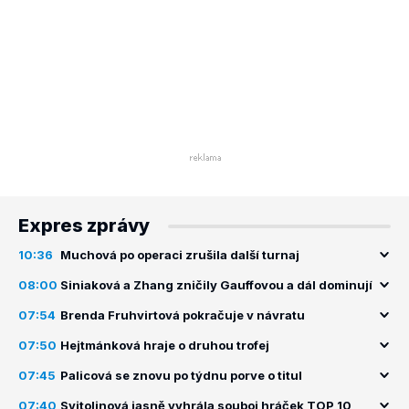
Expres zprávy
10:36
Muchová po operaci zrušila další turnaj
08:00
Siniaková a Zhang zničily Gauffovou a dál dominují
07:54
Brenda Fruhvirtová pokračuje v návratu
07:50
Hejtmánková hraje o druhou trofej
07:45
Palicová se znovu po týdnu porve o titul
07:40
Svitolinová jasně vyhrála souboj hráček TOP 10