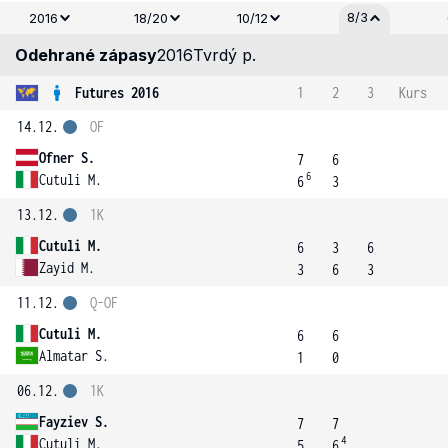
8/3
2016
18/20
10/12
Odehrané zápasy
2016
Tvrdý p.
Futures 2016
1
2
3
Kurs
14.12.
OF
Ofner S.
7
6
6
Cutuli M.
6
3
13.12.
1K
Cutuli M.
6
3
6
Zayid M.
3
6
3
11.12.
Q-OF
Cutuli M.
6
6
Almatar S.
1
0
06.12.
1K
Fayziev S.
7
7
4
Cutuli M.
5
6