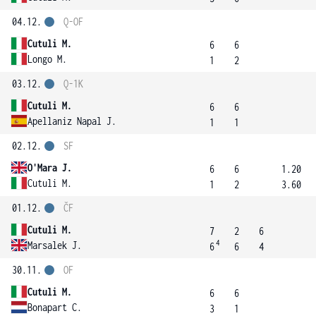
04.12.
Q-OF
Cutuli M.
6
6
Longo M.
1
2
03.12.
Q-1K
Cutuli M.
6
6
Apellaniz Napal J.
1
1
02.12.
SF
O'Mara J.
6
6
1.20
Cutuli M.
1
2
3.60
01.12.
ČF
Cutuli M.
7
2
6
4
Marsalek J.
6
6
4
30.11.
OF
Cutuli M.
6
6
Bonapart C.
3
1