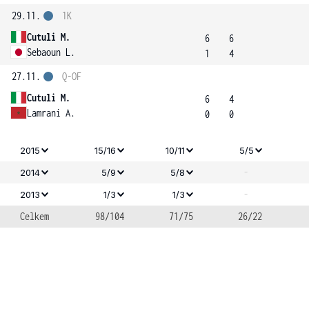
29.11.
1K
Cutuli M.
6
6
Sebaoun L.
1
4
27.11.
Q-OF
Cutuli M.
6
4
Lamrani A.
0
0
2015
15/16
10/11
5/5
-
2014
5/9
5/8
-
2013
1/3
1/3
Celkem
98/104
71/75
26/22