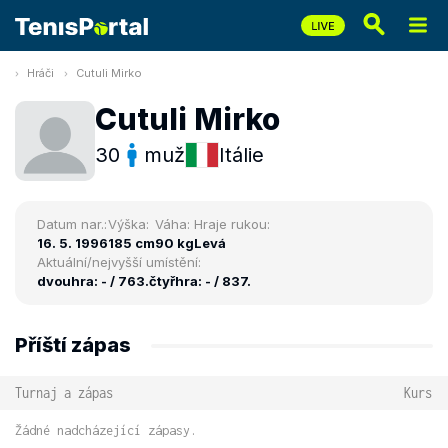
Hráči
Cutuli Mirko
Cutuli Mirko
30
muž
Itálie
Datum nar.:
Výška:
Váha:
Hraje rukou:
16. 5. 1996
185 cm
90 kg
Levá
Aktuální/nejvyšší umístění:
dvouhra: - / 763.
čtyřhra: - / 837.
Příští zápas
Turnaj a zápas
Kurs
Žádné nadcházející zápasy.