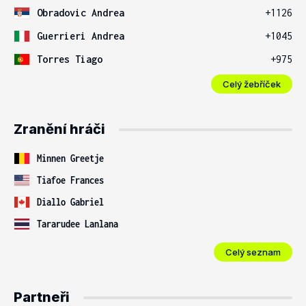
Obradovic Andrea
+1126
Guerrieri Andrea
+1045
Torres Tiago
+975
Celý žebříček
Zranění hráči
Minnen Greetje
Tiafoe Frances
Diallo Gabriel
Tararudee Lanlana
Celý seznam
Partneři