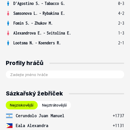
D'Agostino S.
-
Tabacco G.
0-3
Samsonova L.
-
Rybakina E.
4-2
Fomin S.
-
Zhukov M.
2-3
Alexandrova E.
-
Svitolina E.
1-3
Lootsma N.
-
Koenders R.
2-1
Profily hráčů
Sázkařský žebříček
Nejziskovější
Nejztrátovější
Cerundolo Juan Manuel
+1737
Eala Alexandra
+1131