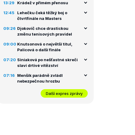
13:29
Krádež v přímém přenosu
12:45
Lehečku čeká těžký boj o
čtvrtfinále na Masters
09:26
Djokovič chce drastickou
změnu tenisových pravidel
09:00
Knutsonová o největší titul,
Palicová o další finále
07:20
Siniaková po nešťastné skreči
slaví drtivé vítězství
07:16
Menšík parádně zvládl
nebezpečnou hrozbu
Další expres zprávy