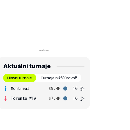
Aktuální turnaje
Hlavní turnaje
Turnaje nižší úrovně
Montreal
$9.4M
16
Toronto WTA
$7.4M
16