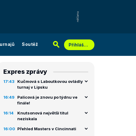
urnajů
Soutěž
Přihlášení
Expres zprávy
17:43
Kučmová s Laboutkovou ovládly
turnaj v Lipsku
16:49
Palicová je znovu po týdnu ve
finále!
16:14
Knutsonová největší titul
nezískala
16:00
Přehled Masters v Cincinnati