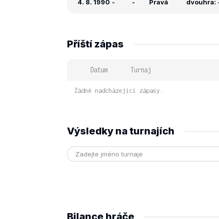
4. 8. 1990
-
-
Pravá
dvouhra: -
Příští zápas
Datum
Turnaj
Žádné nadcházející zápasy.
Výsledky na turnajích
Bilance hráče