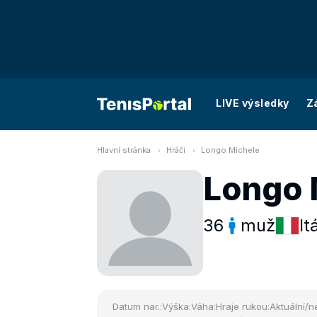
LIVE výsledky
Z
Hlavní stránka
Hráči
Longo Michele
Longo 
36
muž
It
Datum nar.:
Výška:
Váha:
Hraje rukou:
Aktuální/ne