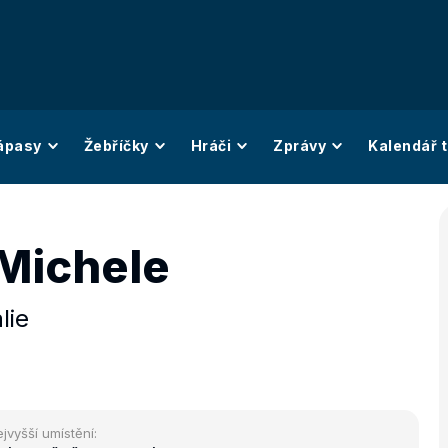
ápasy
Žebříčky
Hráči
Zprávy
Kalendář t
Michele
álie
jvyšší umístění: