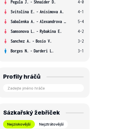
Pegula J.
-
Shnaider D.
4-0
Svitolina E.
-
Anisimova A.
4-1
Sabalenka A.
-
Alexandrova E.
5-4
Samsonova L.
-
Rybakina E.
4-2
Sanchez A.
-
Bosio V.
3-2
Borges N.
-
Darderi L.
3-1
Profily hráčů
Sázkařský žebříček
Nejziskovější
Nejztrátovější