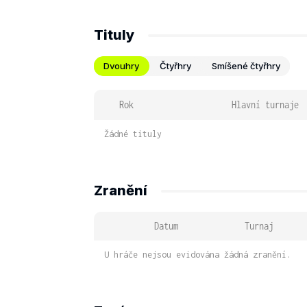
Tituly
Dvouhry
Čtyřhry
Smíšené čtyřhry
Rok
Hlavní turnaje
Žádné tituly
Zranění
Datum
Turnaj
U hráče nejsou evidována žádná zranění.