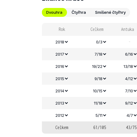
Dvouhra
Čtyřhra
Smíšené čtyřhry
Rok
Celkem
Antuka
-
2018
0/3
2017
7/18
6/16
2016
19/22
13/18
2015
9/18
4/12
2014
10/15
7/10
2013
11/18
9/12
2012
5/11
4/7
Celkem
61/105
43/75