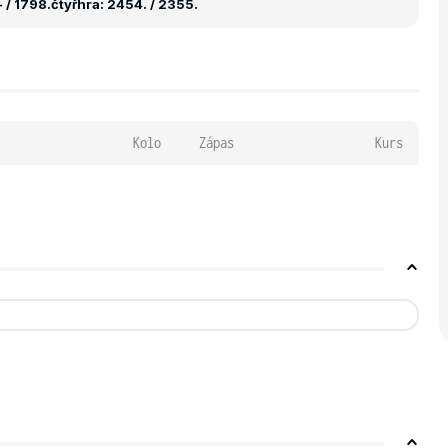
 / 1798.
čtyřhra: 2454. / 2355.
Kolo
Zápas
Kurs