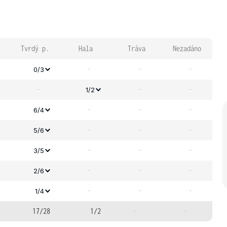
Tvrdý p.
Hala
Tráva
Nezadáno
-
-
-
0/3
-
-
-
1/2
-
-
-
6/4
-
-
-
5/6
-
-
-
3/5
-
-
-
2/6
-
-
-
1/4
17/28
1/2
-
-