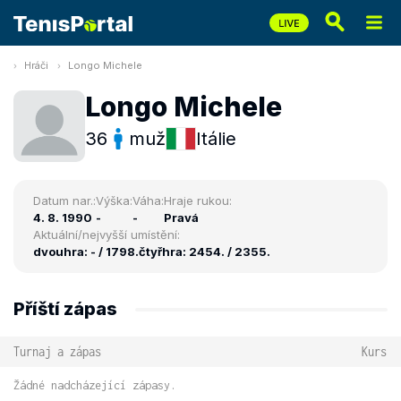
Hráči
Longo Michele
Longo Michele
36
muž
Itálie
Datum nar.:
Výška:
Váha:
Hraje rukou:
4. 8. 1990
-
-
Pravá
Aktuální/nejvyšší umístění:
dvouhra: - / 1798.
čtyřhra: 2454. / 2355.
Příští zápas
Turnaj a zápas
Kurs
Žádné nadcházející zápasy.