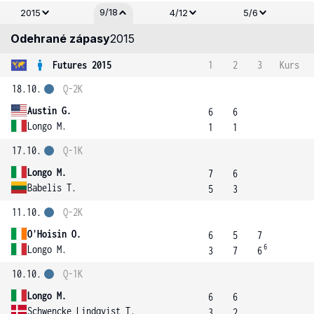
9/18
2015
4/12
5/6
Odehrané zápasy
2015
Futures 2015
1
2
3
Kurs
18.10.
Q-2K
Austin G.
6
6
Longo M.
1
1
17.10.
Q-1K
Longo M.
7
6
Babelis T.
5
3
11.10.
Q-2K
O'Hoisin O.
6
5
7
6
Longo M.
3
7
6
10.10.
Q-1K
Longo M.
6
6
Schwencke Lindqvist T.
3
2