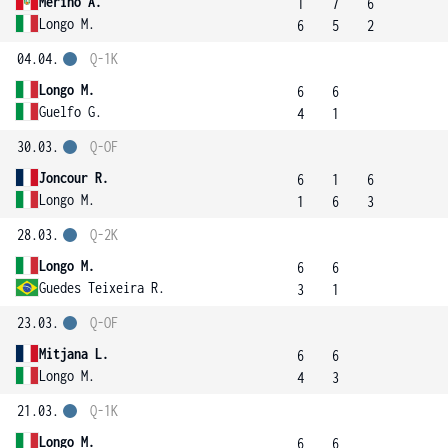
Merino A.
1
7
6
Longo M.
6
5
2
04.04.
Q-1K
Longo M.
6
6
Guelfo G.
4
1
30.03.
Q-OF
Joncour R.
6
1
6
Longo M.
1
6
3
28.03.
Q-2K
Longo M.
6
6
Guedes Teixeira R.
3
1
23.03.
Q-OF
Mitjana L.
6
6
Longo M.
4
3
21.03.
Q-1K
Longo M.
6
6