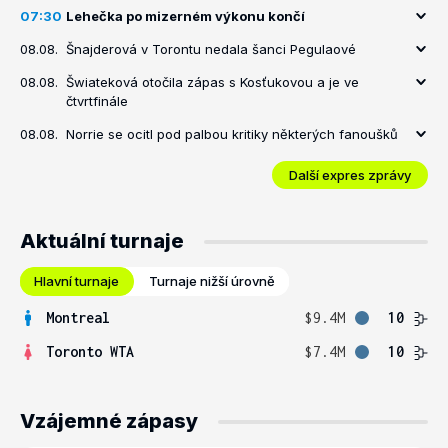
07:30
Lehečka po mizerném výkonu končí
08.08.
Šnajderová v Torontu nedala šanci Pegulaové
08.08.
Šwiateková otočila zápas s Kosťukovou a je ve
čtvrtfinále
08.08.
Norrie se ocitl pod palbou kritiky některých fanoušků
Další expres zprávy
Aktuální turnaje
Hlavní turnaje
Turnaje nižší úrovně
Montreal
$9.4M
10
Toronto WTA
$7.4M
10
Vzájemné zápasy