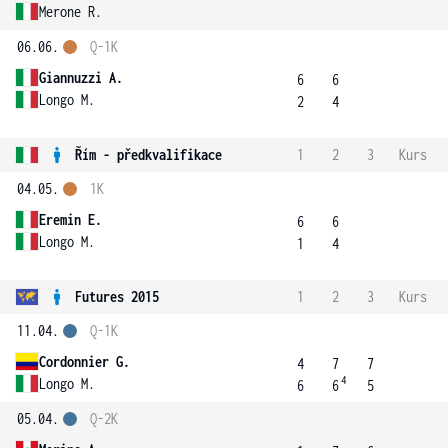
Merone R.
06.06.
Q-1K
Giannuzzi A.
6
6
Longo M.
2
4
Řím - předkvalifikace
1
2
3
Kurs
04.05.
1K
Eremin E.
6
6
Longo M.
1
4
Futures 2015
1
2
3
Kurs
11.04.
Q-1K
Cordonnier G.
4
7
7
4
Longo M.
6
6
5
05.04.
Q-2K