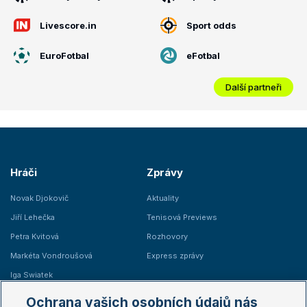
Livescore.in
Sport odds
EuroFotbal
eFotbal
Další partneři
Hráči
Zprávy
Novak Djokovič
Aktuality
Jiří Lehečka
Tenisová Previews
Petra Kvitová
Rozhovory
Markéta Vondroušová
Express zprávy
Iga Swiatek
Marie Bouzková
Ochrana vašich osobních údajů nás