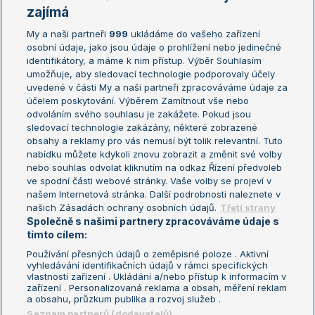
Žebříčky
Kalendář turnajů
zajímá
My a naši partneři
999
ukládáme do vašeho zařízení
Žebříček ATP (muži)
Australian Open
osobní údaje, jako jsou údaje o prohlížení nebo jedinečné
Žebříček WTA (ženy)
French Open
identifikátory, a máme k nim přístup. Výběr Souhlasím
umožňuje, aby sledovací technologie podporovaly účely
Sázkařský žebříček
Wimbledon
uvedené v části My a naši partneři zpracováváme údaje za
US Open
účelem poskytování. Výběrem Zamítnout vše nebo
odvoláním svého souhlasu je zakážete. Pokud jsou
Turnaj mistrů
sledovací technologie zakázány, některé zobrazené
Turnaj mistryň
obsahy a reklamy pro vás nemusí být tolik relevantní. Tuto
Aktualní trendy
nabídku můžete kdykoli znovu zobrazit a změnit své volby
nebo souhlas odvolat kliknutím na odkaz Řízení předvoleb
ve spodní části webové stránky. Vaše volby se projeví v
Fotbalové přestupy
našem Internetová stránka. Další podrobnosti naleznete v
Livesport Daily
našich Zásadách ochrany osobních údajů.
Třetí strany
Společně s našimi partnery zpracováváme údaje s
LS Prague Open
tímto cílem:
Používání přesných údajů o zeměpisné poloze . Aktivní
vyhledávání identifikačních údajů v rámci specifických
vlastností zařízení . Ukládání a/nebo přístup k informacím v
Podmínky užití
Nastavení soukromí
zařízení . Personalizovaná reklama a obsah, měření reklam
GDPR a žurnalistika
Reklama
a obsahu, průzkum publika a rozvoj služeb .
Informace o zpracování osobních
Kontakt
Seznam partnerů (dodavatelů)