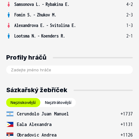
Samsonova L.
-
Rybakina E.
4-2
Fomin S.
-
Zhukov M.
2-3
Alexandrova E.
-
Svitolina E.
1-3
Lootsma N.
-
Koenders R.
2-1
Profily hráčů
Sázkařský žebříček
Nejziskovější
Nejztrátovější
Cerundolo Juan Manuel
+1737
Eala Alexandra
+1131
Obradovic Andrea
+1126