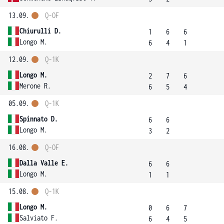
13.09.
Q-OF
Chiurulli D.
1
6
6
Longo M.
6
4
1
12.09.
Q-1K
Longo M.
2
7
6
Merone R.
6
5
4
05.09.
Q-1K
Spinnato D.
6
6
Longo M.
3
2
16.08.
Q-OF
Dalla Valle E.
6
6
Longo M.
1
1
15.08.
Q-1K
Longo M.
0
6
7
Salviato F.
6
4
5