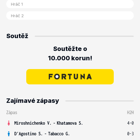
Soutěž
Soutěžte o
10.000 korun!
Zajímavé zápasy
Zápas
H2H
Miroshnichenko V.
-
Khatamova S.
4-0
D'Agostino S.
-
Tabacco G.
0-3