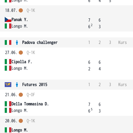
6
4
5
18.07.
Q-1K
Panak Y.
7
6
2
Longo M.
6
3
Padova challenger
1
2
3
Kurs
27.06.
Q-1K
Cipolla F.
6
6
Longo M.
2
4
Futures 2015
1
2
3
Kurs
21.06.
Q-OF
Della Tommasina D.
7
6
5
Longo M.
6
3
20.06.
Q-1K
Longo M.