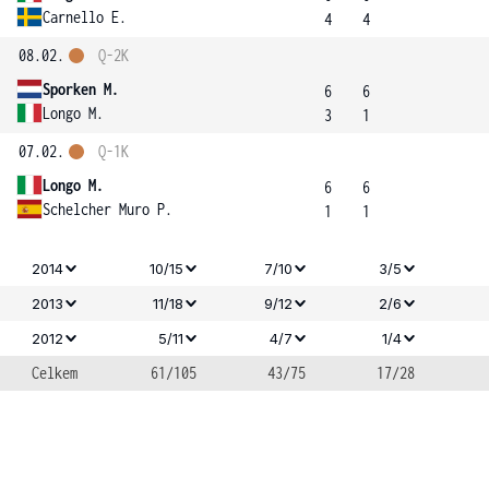
Carnello E.
4
4
08.02.
Q-2K
Sporken M.
6
6
Longo M.
3
1
07.02.
Q-1K
Longo M.
6
6
Schelcher Muro P.
1
1
2014
10/15
7/10
3/5
2013
11/18
9/12
2/6
2012
5/11
4/7
1/4
Celkem
61/105
43/75
17/28