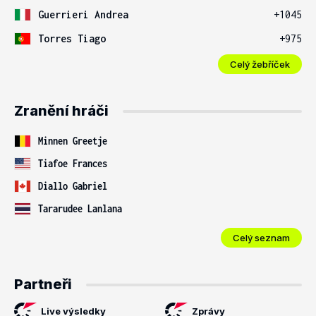
Guerrieri Andrea
+1045
Torres Tiago
+975
Celý žebříček
Zranění hráči
Minnen Greetje
Tiafoe Frances
Diallo Gabriel
Tararudee Lanlana
Celý seznam
Partneři
Live výsledky
Zprávy