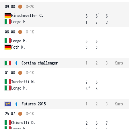
09.08.
Q-2K
1
Hirschmueller C.
6
6
6
Longo M.
1
7
2
08.08.
Q-1K
Longo M.
6
6
Poth K.
2
2
Cortina challenger
1
2
3
Kurs
01.08.
Q-1K
Turchetti N.
7
6
3
Longo M.
6
3
Futures 2015
1
2
3
Kurs
25.07.
Q-1K
Chiurulli D.
2
6
7
Longo M.