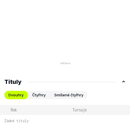
Tituly
Dvouhry
Čtyřhry
Smíšené čtyřhry
Rok
Turnaje
Žádné tituly