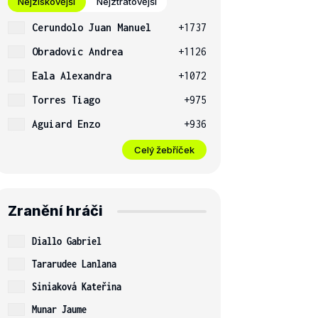
Nejziskovější
Nejztrátovější
Cerundolo Juan Manuel
+1737
Obradovic Andrea
+1126
Eala Alexandra
+1072
Torres Tiago
+975
Aguiard Enzo
+936
Celý žebříček
Zranění hráči
Diallo Gabriel
Tararudee Lanlana
Siniaková Kateřina
Munar Jaume