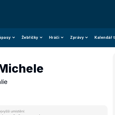
ápasy
Žebříčky
Hráči
Zprávy
Kalendář t
Michele
álie
jvyšší umístění: