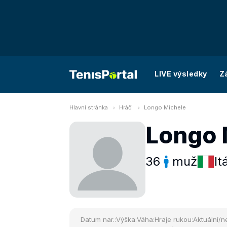
LIVE výsledky
Z
Hlavní stránka
Hráči
Longo Michele
Longo 
36
muž
It
Datum nar.:
Výška:
Váha:
Hraje rukou:
Aktuální/ne