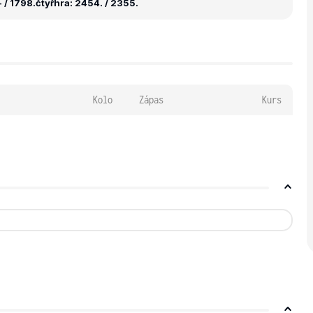
 / 1798.
čtyřhra: 2454. / 2355.
Kolo
Zápas
Kurs