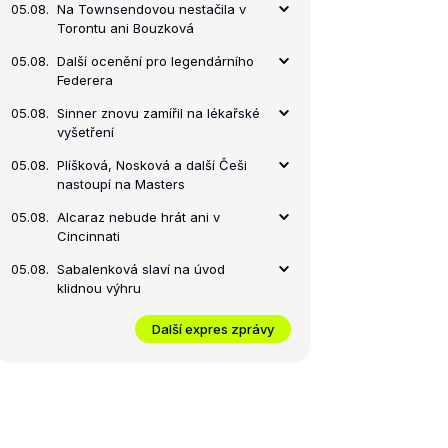
05.08.
Na Townsendovou nestačila v
Torontu ani Bouzková
05.08.
Další ocenění pro legendárního
Federera
05.08.
Sinner znovu zamířil na lékařské
vyšetření
05.08.
Plíšková, Nosková a další Češi
nastoupí na Masters
05.08.
Alcaraz nebude hrát ani v
Cincinnati
05.08.
Sabalenková slaví na úvod
klidnou výhru
Další expres zprávy