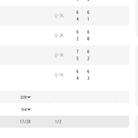
6
6
Q-1K
4
1
6
6
Q-2K
2
0
7
6
Q-1K
5
2
6
6
Q-1K
4
3
-
-
-
2/6
-
-
-
1/4
17/28
1/2
-
-