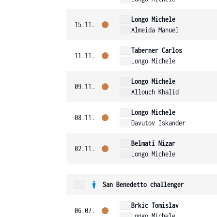
Longo Michele
15.11.
Almeida Manuel
Taberner Carlos
11.11.
Longo Michele
Longo Michele
09.11.
Allouch Khalid
Longo Michele
08.11.
Davutov Iskander
Belmati Nizar
02.11.
Longo Michele
San Benedetto challenger
Brkic Tomislav
06.07.
Longo Michele