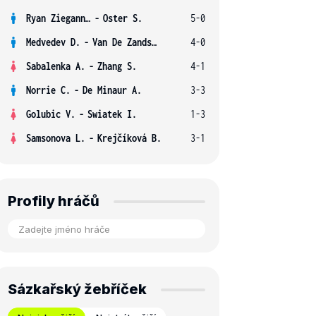
Ryan Ziegann S.
-
Oster S.
5-0
Medvedev D.
-
Van De Zandschulp B.
4-0
Sabalenka A.
-
Zhang S.
4-1
Norrie C.
-
De Minaur A.
3-3
Golubic V.
-
Swiatek I.
1-3
Samsonova L.
-
Krejčíková B.
3-1
Profily hráčů
Sázkařský žebříček