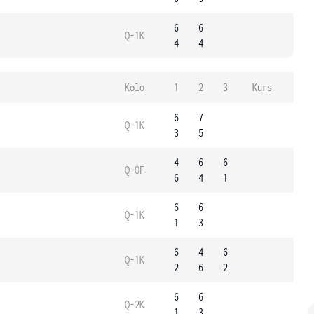
6
6
Q-1K
4
4
Kolo
1
2
3
Kurs
6
7
Q-1K
3
5
4
6
6
Q-OF
6
4
1
6
6
Q-1K
1
3
6
4
6
Q-1K
2
6
2
6
6
Q-2K
1
3