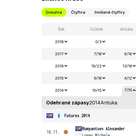
Dvouhra
Čtyřhra
Smíšené čtyřhry
Rok
Celkem
Antuka
-
2018
0/3
2017
7/18
6/16
2016
19/22
13/18
2015
9/18
4/12
7/10
2014
10/15
Odehrané zápasy
2014
Antuka
Futures 2014
Rumyantsev Alexander
16.11.
Longo Michele