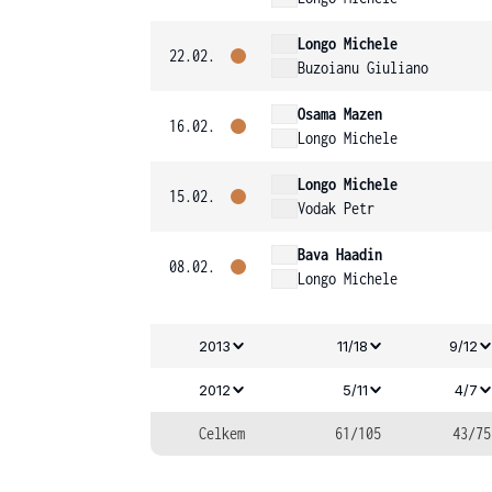
Longo Michele
22.02.
Buzoianu Giuliano
Osama Mazen
16.02.
Longo Michele
Longo Michele
15.02.
Vodak Petr
Bava Haadin
08.02.
Longo Michele
2013
11/18
9/12
2012
5/11
4/7
Celkem
61/105
43/75