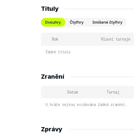
Tituly
Dvouhry
Čtyřhry
Smíšené čtyřhry
Rok
Hlavní turnaje
Žádné tituly
Zranění
Datum
Turnaj
U hráče nejsou evidována žádná zranění.
Zprávy