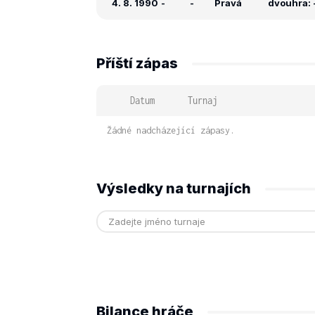
4. 8. 1990
-
-
Pravá
dvouhra: -
Příští zápas
Datum
Turnaj
Žádné nadcházející zápasy.
Výsledky na turnajích
Bilance hráče