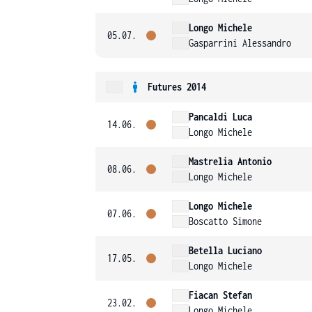
Longo Michele
05.07.
Gasparrini Alessandro
Futures 2014
Pancaldi Luca
14.06.
Longo Michele
Mastrelia Antonio
08.06.
Longo Michele
Longo Michele
07.06.
Boscatto Simone
Betella Luciano
17.05.
Longo Michele
Fiacan Stefan
23.02.
Longo Michele