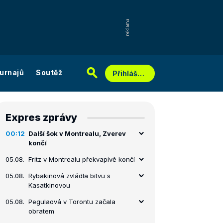
urnajů
Soutěž
Přihlášení
Expres zprávy
00:12
Další šok v Montrealu, Zverev
končí
05.08.
Fritz v Montrealu překvapivě končí
05.08.
Rybakinová zvládla bitvu s
Kasatkinovou
05.08.
Pegulaová v Torontu začala
obratem