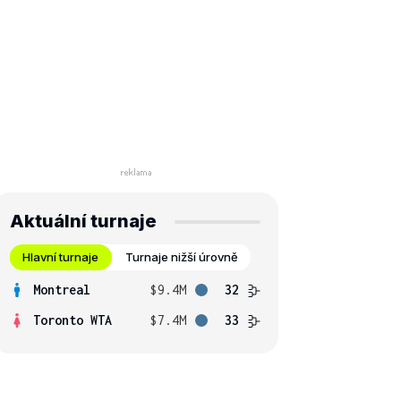
Aktuální turnaje
Hlavní turnaje
Turnaje nižší úrovně
Montreal
$9.4M
32
Toronto WTA
$7.4M
33