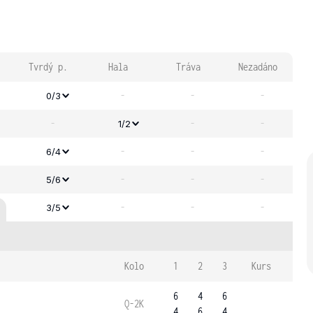
Tvrdý p.
Hala
Tráva
Nezadáno
-
-
-
0/3
-
-
-
1/2
-
-
-
6/4
-
-
-
5/6
-
-
-
3/5
Kolo
1
2
3
Kurs
6
4
6
Q-2K
4
6
4