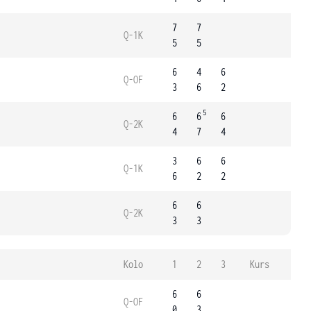
7
7
Q-1K
5
5
6
4
6
Q-OF
3
6
2
5
6
6
6
Q-2K
4
7
4
3
6
6
Q-1K
6
2
2
6
6
Q-2K
3
3
Kolo
1
2
3
Kurs
6
6
Q-OF
0
3