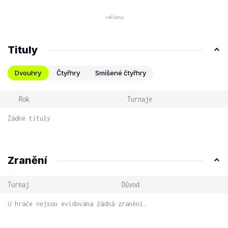
Tituly
Dvouhry
Čtyřhry
Smíšené čtyřhry
Rok
Turnaje
Žádné tituly
Zranění
Turnaj
Důvod
U hráče nejsou evidována žádná zranění.