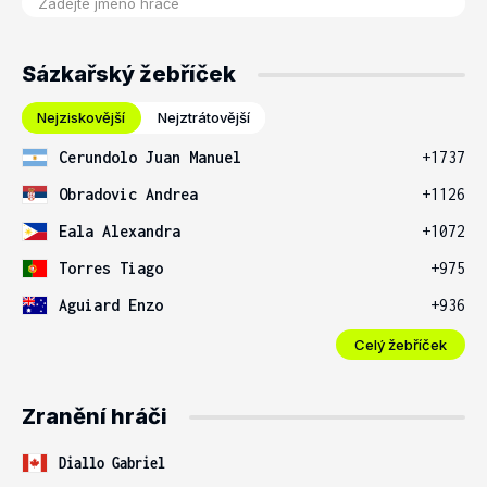
Sázkařský žebříček
Nejziskovější
Nejztrátovější
Cerundolo Juan Manuel
+1737
Obradovic Andrea
+1126
Eala Alexandra
+1072
Torres Tiago
+975
Aguiard Enzo
+936
Celý žebříček
Zranění hráči
Diallo Gabriel