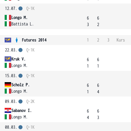
12.07.
Q-1K
Longo M.
6
6
Battista L.
3
2
Futures 2014
1
2
3
Kurs
22.03.
Q-1K
Kruk V.
6
6
Longo M.
1
1
15.03.
Q-1K
Scholz P.
6
6
Longo M.
1
4
09.03.
Q-2K
Sabanov I.
6
6
Longo M.
4
3
08.03.
Q-1K