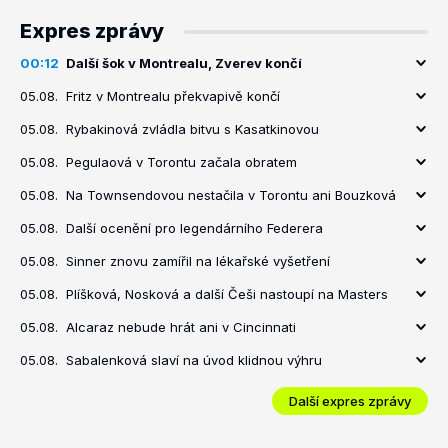
Expres zprávy
00:12
Další šok v Montrealu, Zverev končí
05.08.
Fritz v Montrealu překvapivě končí
05.08.
Rybakinová zvládla bitvu s Kasatkinovou
05.08.
Pegulaová v Torontu začala obratem
05.08.
Na Townsendovou nestačila v Torontu ani Bouzková
05.08.
Další ocenění pro legendárního Federera
05.08.
Sinner znovu zamířil na lékařské vyšetření
05.08.
Plíšková, Nosková a další Češi nastoupí na Masters
05.08.
Alcaraz nebude hrát ani v Cincinnati
05.08.
Sabalenková slaví na úvod klidnou výhru
Další expres zprávy