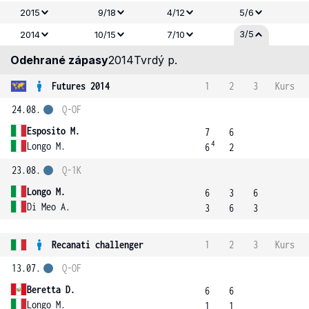
2015
9/18
4/12
5/6
3/5
2014
10/15
7/10
Odehrané zápasy
2014
Tvrdý p.
Futures 2014
1
2
3
Kurs
24.08.
Q-OF
Esposito M.
7
6
4
Longo M.
6
2
23.08.
Q-1K
Longo M.
6
3
6
Di Meo A.
3
6
3
Recanati challenger
1
2
3
Kurs
13.07.
Q-OF
Beretta D.
6
6
Longo M.
1
1