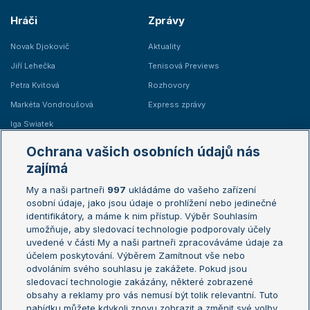
Hráči
Zprávy
Novak Djokovič
Aktuality
Jiří Lehečka
Tenisová Previews
Petra Kvitová
Rozhovory
Markéta Vondroušová
Express zprávy
Iga Swiatek
Marie Bouzková
Ochrana vašich osobních údajů nás
Žebříčky
Kalendář turnajů
zajímá
My a naši partneři
997
ukládáme do vašeho zařízení
Žebříček ATP (muži)
Australian Open
osobní údaje, jako jsou údaje o prohlížení nebo jedinečné
Žebříček WTA (ženy)
French Open
identifikátory, a máme k nim přístup. Výběr Souhlasím
umožňuje, aby sledovací technologie podporovaly účely
Sázkařský žebříček
Wimbledon
uvedené v části My a naši partneři zpracováváme údaje za
US Open
účelem poskytování. Výběrem Zamítnout vše nebo
odvoláním svého souhlasu je zakážete. Pokud jsou
Turnaj mistrů
sledovací technologie zakázány, některé zobrazené
Turnaj mistryň
obsahy a reklamy pro vás nemusí být tolik relevantní. Tuto
Aktualní trendy
nabídku můžete kdykoli znovu zobrazit a změnit své volby