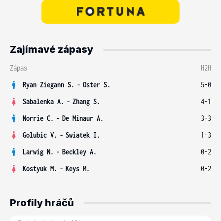
Zajímavé zápasy
Zápas
H2H
Ryan Ziegann S.
-
Oster S.
5-0
Sabalenka A.
-
Zhang S.
4-1
Norrie C.
-
De Minaur A.
3-3
Golubic V.
-
Swiatek I.
1-3
Larwig N.
-
Beckley A.
0-2
Kostyuk M.
-
Keys M.
0-2
Profily hráčů