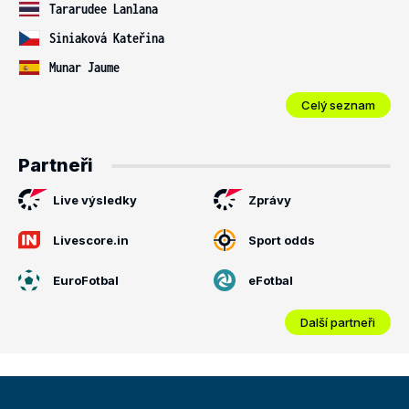
Tararudee Lanlana
Siniaková Kateřina
Munar Jaume
Celý seznam
Partneři
Live výsledky
Zprávy
Livescore.in
Sport odds
EuroFotbal
eFotbal
Další partneři