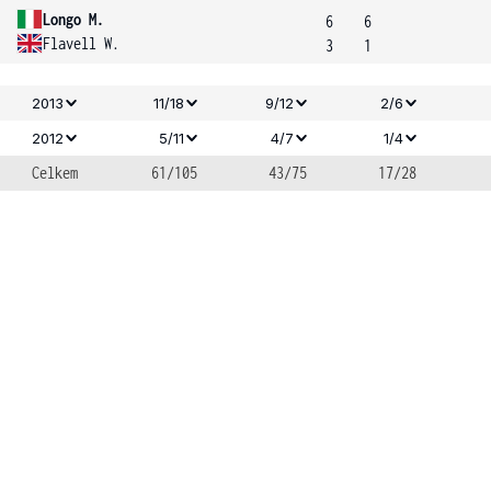
Longo M.
6
6
Flavell W.
3
1
2013
11/18
9/12
2/6
2012
5/11
4/7
1/4
Celkem
61/105
43/75
17/28