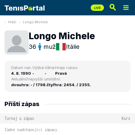
Hráči
Longo Michele
Longo Michele
36
muž
Itálie
Datum nar.:
Výška:
Váha:
Hraje rukou:
4. 8. 1990
-
-
Pravá
Aktuální/nejvyšší umístění:
dvouhra: - / 1798.
čtyřhra: 2454. / 2355.
Příští zápas
Turnaj a zápas
Kurs
Žádné nadcházející zápasy.