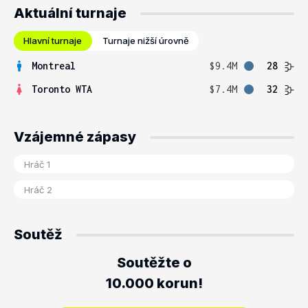
Aktuální turnaje
Hlavní turnaje
Turnaje nižší úrovně
Montreal
$9.4M
28
Toronto WTA
$7.4M
32
Vzájemné zápasy
Soutěž
Soutěžte o
10.000 korun!