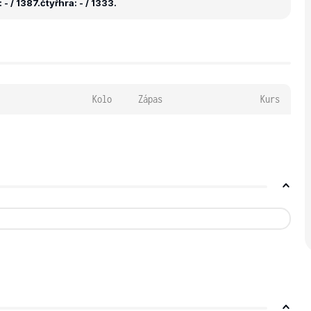
- / 1387.
čtyřhra: - / 1333.
Kolo
Zápas
Kurs