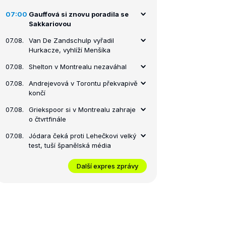
07:00
Gauffová si znovu poradila se
Sakkariovou
07.08.
Van De Zandschulp vyřadil
Hurkacze, vyhlíží Menšíka
07.08.
Shelton v Montrealu nezaváhal
07.08.
Andrejevová v Torontu překvapivě
končí
07.08.
Griekspoor si v Montrealu zahraje
o čtvrtfinále
07.08.
Jódara čeká proti Lehečkovi velký
test, tuší španělská média
Další expres zprávy