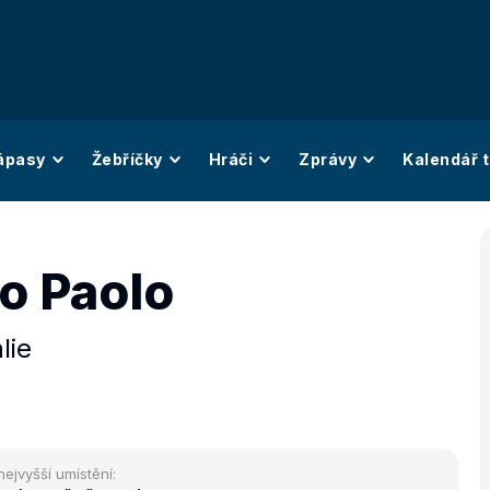
ápasy
Žebříčky
Hráči
Zprávy
Kalendář t
o Paolo
álie
nejvyšší umístění: