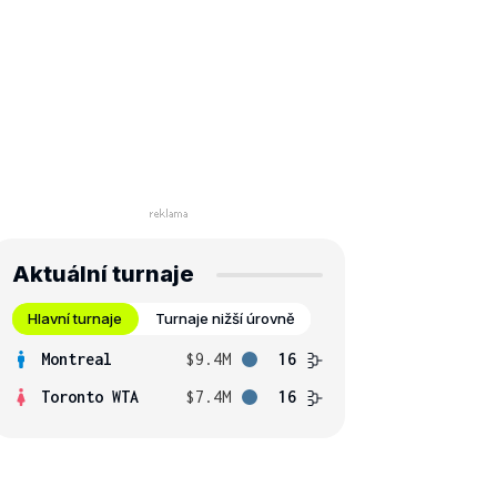
Aktuální turnaje
Hlavní turnaje
Turnaje nižší úrovně
Montreal
$9.4M
16
Toronto WTA
$7.4M
16