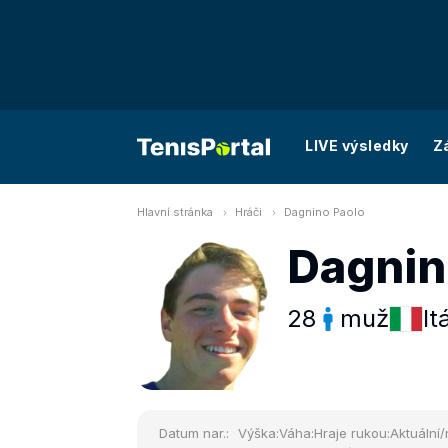
LIVE výsledky
Z
Hlavní stránka
Hráči
Dagnino Paolo
Dagnin
28
muž
It
Datum nar.:
Výška:
Váha:
Hraje rukou:
Aktuální/