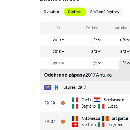
Dvouhra
Čtyřhra
Smíšené čtyřhry
Rok
Celkem
Antuka
2019
1/7
0/5
2018
3/3
3/3
1/2
2017
1/2
Odehrané zápasy
2017
Antuka
Futures 2017
Carli
/
Serdarusic
10.10.
Dagnino
/
Luisi
Antonescu
/
Grigoriu
19.07.
Bertola
/
Dagnino