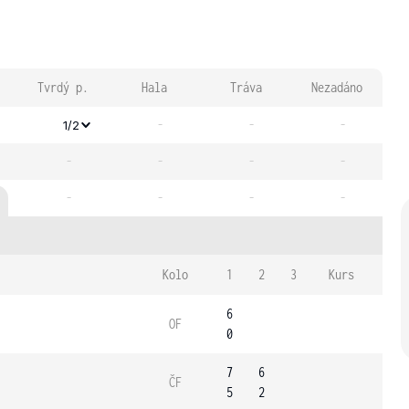
Tvrdý p.
Hala
Tráva
Nezadáno
-
-
-
1/2
-
-
-
-
-
-
-
-
Kolo
1
2
3
Kurs
6
OF
0
7
6
ČF
5
2