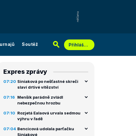
urnajů
Soutěž
Přihlášení
Expres zprávy
07:20
Siniaková po nešťastné skreči
slaví drtivé vítězství
07:16
Menšík parádně zvládl
nebezpečnou hrozbu
07:10
Rozjetá Ealaová urvala sedmou
výhru v řadě
07:04
Bencicová udolala parťačku
Siniakové