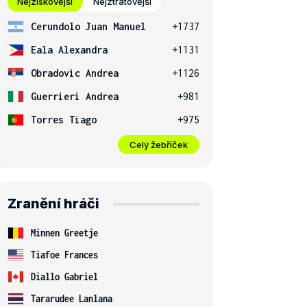
Nejziskovější
Nejztrátovější
Cerundolo Juan Manuel
+1737
Eala Alexandra
+1131
Obradovic Andrea
+1126
Guerrieri Andrea
+981
Torres Tiago
+975
Celý žebříček
Zranění hráči
Minnen Greetje
Tiafoe Frances
Diallo Gabriel
Tararudee Lanlana