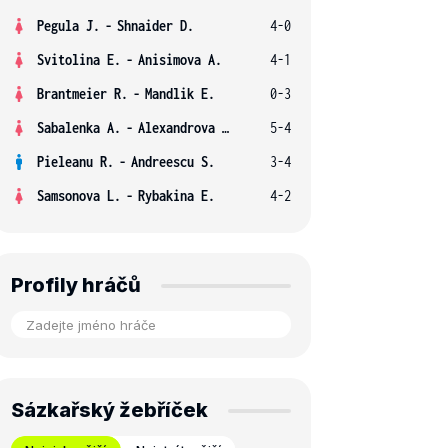
Pegula J.
-
Shnaider D.
4-0
Svitolina E.
-
Anisimova A.
4-1
Brantmeier R.
-
Mandlik E.
0-3
Sabalenka A.
-
Alexandrova E.
5-4
Pieleanu R.
-
Andreescu S.
3-4
Samsonova L.
-
Rybakina E.
4-2
Profily hráčů
Sázkařský žebříček