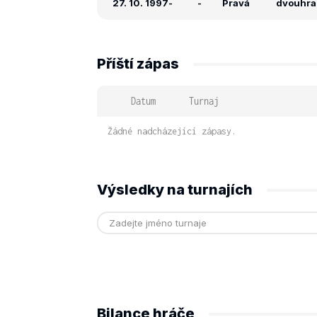
27. 10. 1997
-
-
Pravá
dvouhra: 
Příští zápas
Datum
Turnaj
Žádné nadcházející zápasy.
Výsledky na turnajích
Bilance hráče