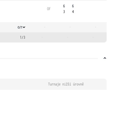
6
6
OF
3
4
-
-
-
0/1
1/3
-
-
-
Turnaje nižší úrovně