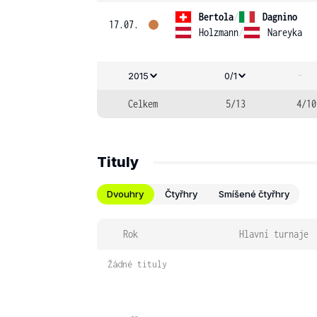
Bertola
/
Dagnino
17.07.
Holzmann
/
Nareyka
-
2015
0/1
Celkem
5/13
4/10
Tituly
Dvouhry
Čtyřhry
Smíšené čtyřhry
Rok
Hlavní turnaje
Žádné tituly