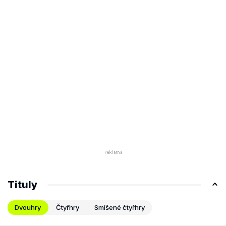
Tituly
Dvouhry
Čtyřhry
Smíšené čtyřhry