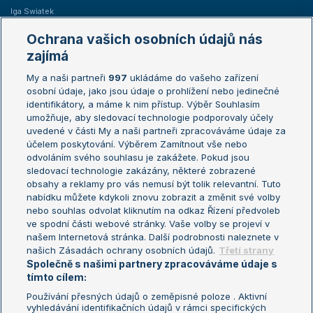
Iga Swiatek
Marie Bouzková
Ochrana vašich osobních údajů nás
Žebříčky
Kalendář turnajů
zajímá
My a naši partneři
997
ukládáme do vašeho zařízení
Žebříček ATP (muži)
Australian Open
osobní údaje, jako jsou údaje o prohlížení nebo jedinečné
Žebříček WTA (ženy)
French Open
identifikátory, a máme k nim přístup. Výběr Souhlasím
umožňuje, aby sledovací technologie podporovaly účely
Sázkařský žebříček
Wimbledon
uvedené v části My a naši partneři zpracováváme údaje za
US Open
účelem poskytování. Výběrem Zamítnout vše nebo
odvoláním svého souhlasu je zakážete. Pokud jsou
Turnaj mistrů
sledovací technologie zakázány, některé zobrazené
Turnaj mistryň
obsahy a reklamy pro vás nemusí být tolik relevantní. Tuto
Aktualní trendy
nabídku můžete kdykoli znovu zobrazit a změnit své volby
nebo souhlas odvolat kliknutím na odkaz Řízení předvoleb
ve spodní části webové stránky. Vaše volby se projeví v
Fotbalové přestupy
našem Internetová stránka. Další podrobnosti naleznete v
Livesport Daily
našich Zásadách ochrany osobních údajů.
Třetí strany
Společně s našimi partnery zpracováváme údaje s
LS Prague Open
tímto cílem:
Používání přesných údajů o zeměpisné poloze . Aktivní
vyhledávání identifikačních údajů v rámci specifických