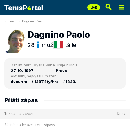
Hráči
Dagnino Paolo
Dagnino Paolo
28
muž
Itálie
Datum nar.:
Výška:
Váha:
Hraje rukou:
27. 10. 1997
-
-
Pravá
Aktuální/nejvyšší umístění:
dvouhra: - / 1387.
čtyřhra: - / 1333.
Příští zápas
Turnaj a zápas
Kurs
Žádné nadcházející zápasy.