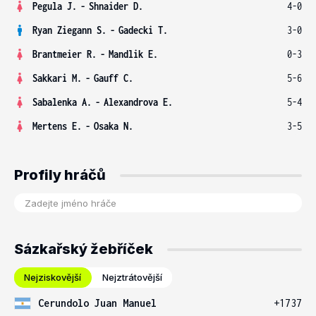
Pegula J.
-
Shnaider D.
4-0
Ryan Ziegann S.
-
Gadecki T.
3-0
Brantmeier R.
-
Mandlik E.
0-3
Sakkari M.
-
Gauff C.
5-6
Sabalenka A.
-
Alexandrova E.
5-4
Mertens E.
-
Osaka N.
3-5
Profily hráčů
Sázkařský žebříček
Nejziskovější
Nejztrátovější
Cerundolo Juan Manuel
+1737