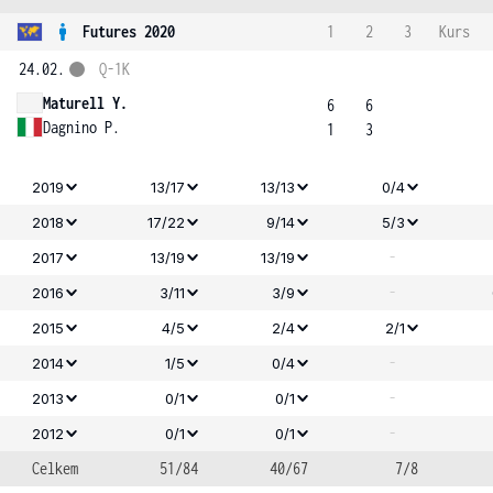
Futures 2020
1
2
3
Kurs
24.02.
Q-1K
Maturell Y.
6
6
Dagnino P.
1
3
2019
13/17
13/13
0/4
2018
17/22
9/14
5/3
-
2017
13/19
13/19
-
2016
3/11
3/9
2015
4/5
2/4
2/1
-
2014
1/5
0/4
-
2013
0/1
0/1
-
2012
0/1
0/1
Celkem
51/84
40/67
7/8