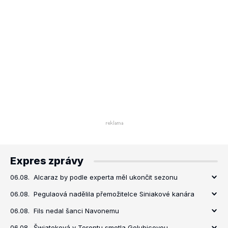
Expres zprávy
06.08.
Alcaraz by podle experta měl ukončit sezonu
06.08.
Pegulaová nadělila přemožitelce Siniakové kanára
06.08.
Fils nedal šanci Navonemu
06.08.
Šwiateková v Torontu smetla Golubicovou