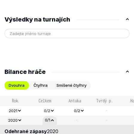
Výsledky na turnajích
Bilance hráče
Dvouhra
Čtyřhra
Smíšené čtyřhry
Rok
Celkem
Antuka
Tvrdý p.
H
-
2021
0/2
0/2
-
-
0/1
2020
Odehrané zápasy
2020