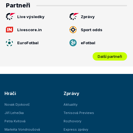
Partneři
Live výsledky
Zprávy
Livescore.in
Sport odds
EuroFotbal
eFotbal
Další partneři
Hráči
Zprávy
Novak Djokovič
Aktuality
Jiří Lehečka
Tenisová Previews
Petra Kvitová
Rozhovory
Markéta Vondroušová
Express zprávy