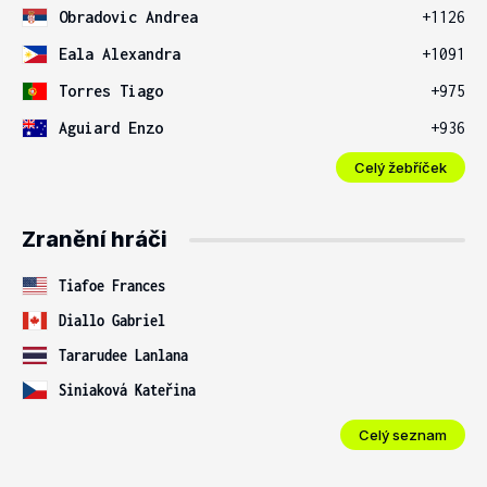
Obradovic Andrea
+1126
Eala Alexandra
+1091
Torres Tiago
+975
Aguiard Enzo
+936
Celý žebříček
Zranění hráči
Tiafoe Frances
Diallo Gabriel
Tararudee Lanlana
Siniaková Kateřina
Celý seznam