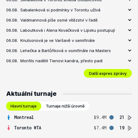
06.08.
Sabalenková si podmínky v Torontu užívá
06.08.
Valdmannová píše osmé vítězství v řadě
06.08.
Laboutková i Alena Kovačková v Lipsku postupují
06.08.
Knutsonová je ve Varšavě v semifinále
06.08.
Lehečka a Bartůňková o osmifinále na Masters
06.08.
Monfils nadělil Tienovi kanára, přesto padl
Další expres zprávy
Aktuální turnaje
Hlavní turnaje
Turnaje nižší úrovně
Montreal
$9.4M
21
Toronto WTA
$7.4M
19