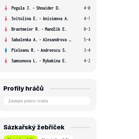
Pegula J.
-
Shnaider D.
4-0
Svitolina E.
-
Anisimova A.
4-1
Brantmeier R.
-
Mandlik E.
0-3
Sabalenka A.
-
Alexandrova E.
5-4
Pieleanu R.
-
Andreescu S.
3-4
Samsonova L.
-
Rybakina E.
4-2
Profily hráčů
Sázkařský žebříček