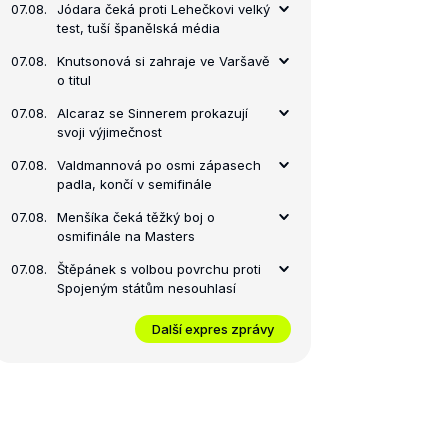
07.08.
Jódara čeká proti Lehečkovi velký
test, tuší španělská média
07.08.
Knutsonová si zahraje ve Varšavě
o titul
07.08.
Alcaraz se Sinnerem prokazují
svoji výjimečnost
07.08.
Valdmannová po osmi zápasech
padla, končí v semifinále
07.08.
Menšíka čeká těžký boj o
osmifinále na Masters
07.08.
Štěpánek s volbou povrchu proti
Spojeným státům nesouhlasí
Další expres zprávy