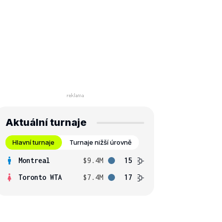
Aktuální turnaje
Hlavní turnaje
Turnaje nižší úrovně
Montreal
$9.4M
15
Toronto WTA
$7.4M
17