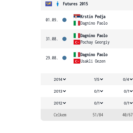
Futures 2015
Krstin Pedja
01.09.
Dagnino Paolo
Dagnino Paolo
31.08.
Pochay Georgiy
Dagnino Paolo
29.08.
Usakli Oezen
2014
1/5
0/4
2013
0/1
0/1
2012
0/1
0/1
Celkem
51/84
40/67