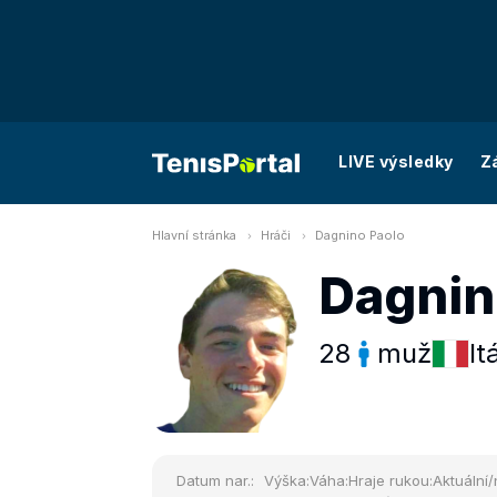
LIVE výsledky
Z
Hlavní stránka
Hráči
Dagnino Paolo
Dagnin
28
muž
It
Datum nar.:
Výška:
Váha:
Hraje rukou:
Aktuální/