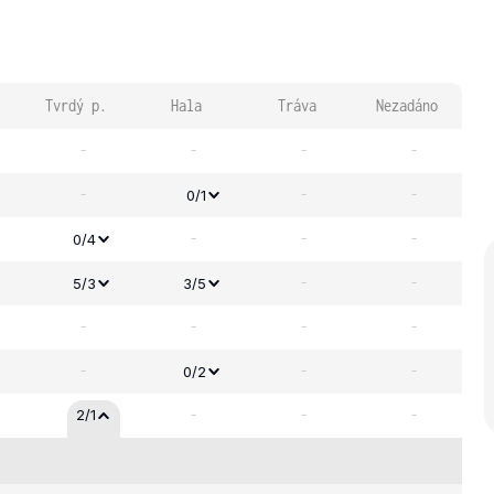
Tvrdý p.
Hala
Tráva
Nezadáno
-
-
-
-
-
-
-
0/1
-
-
-
0/4
-
-
5/3
3/5
-
-
-
-
-
-
-
0/2
-
-
-
2/1