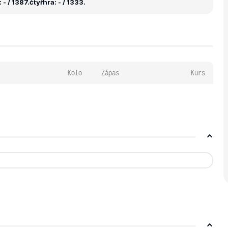
- / 1387.
čtyřhra: - / 1333.
Kolo
Zápas
Kurs