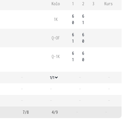
Kolo
1
2
3
Kurs
6
6
1K
0
1
6
6
Q-OF
1
0
6
6
Q-1K
1
0
-
-
-
1/1
-
-
-
-
-
-
-
-
7/8
4/9
-
-