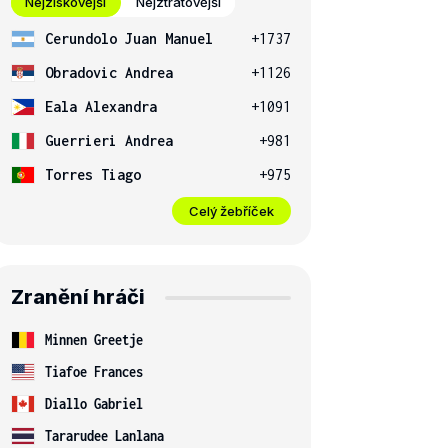
Nejziskovější
Nejztrátovější
Cerundolo Juan Manuel
+1737
Obradovic Andrea
+1126
Eala Alexandra
+1091
Guerrieri Andrea
+981
Torres Tiago
+975
Celý žebříček
Zranění hráči
Minnen Greetje
Tiafoe Frances
Diallo Gabriel
Tararudee Lanlana