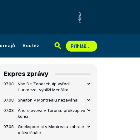
urnajů
Soutěž
Přihlášení
Expres zprávy
07.08.
Van De Zandschulp vyřadil
Hurkacze, vyhlíží Menšíka
07.08.
Shelton v Montrealu nezaváhal
07.08.
Andrejevová v Torontu překvapivě
končí
07.08.
Griekspoor si v Montrealu zahraje
o čtvrtfinále