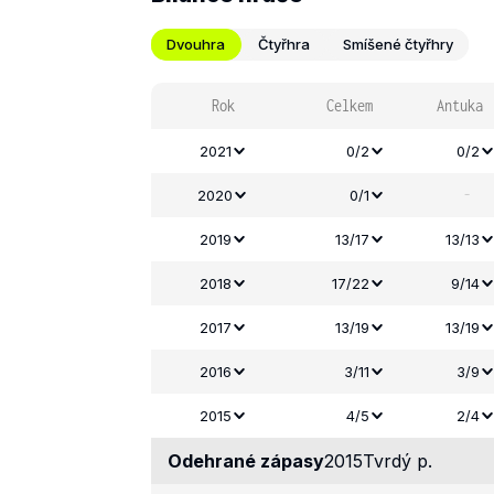
Dvouhra
Čtyřhra
Smíšené čtyřhry
Rok
Celkem
Antuka
2021
0/2
0/2
-
2020
0/1
2019
13/17
13/13
2018
17/22
9/14
2017
13/19
13/19
2016
3/11
3/9
2015
4/5
2/4
Odehrané zápasy
2015
Tvrdý p.