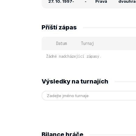
27. 10. 1997
-
-
Pravá
dvouhra: 
Příští zápas
Datum
Turnaj
Žádné nadcházející zápasy.
Výsledky na turnajích
Bilance hráče