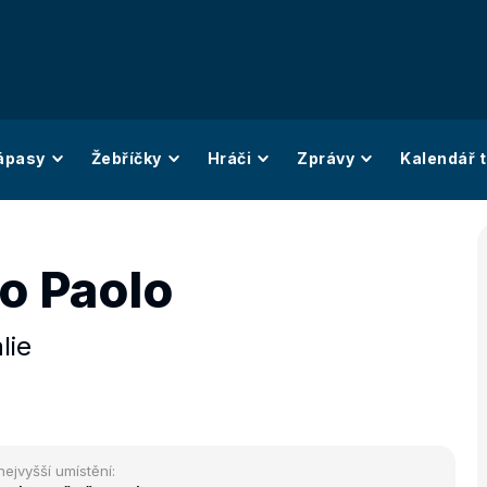
ápasy
Žebříčky
Hráči
Zprávy
Kalendář t
o Paolo
álie
nejvyšší umístění: