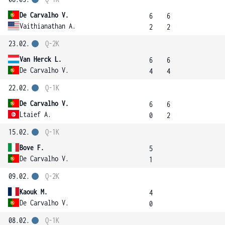
De Carvalho V.
6
6
Vaithianathan A.
2
2
23.02.
Q-2K
Van Herck L.
6
6
De Carvalho V.
4
4
22.02.
Q-1K
De Carvalho V.
6
6
Ltaief A.
0
2
15.02.
Q-1K
Bove F.
5
De Carvalho V.
1
09.02.
Q-2K
Kaouk M.
4
De Carvalho V.
0
08.02.
Q-1K