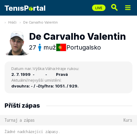
Hráči
De Carvalho Valentin
De Carvalho Valentin
27
muž
Portugalsko
Datum nar.:
Výška:
Váha:
Hraje rukou:
2. 7. 1999
-
-
Pravá
Aktuální/nejvyšší umístění:
dvouhra: - / -
čtyřhra: 1051. / 929.
Příští zápas
Turnaj a zápas
Kurs
Žádné nadcházející zápasy.