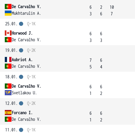
De Carvalho V.
6
2
10
Mukhtarulin A.
3
6
7
25.01.
Q-1K
Horwood J.
6
6
De Carvalho V.
3
3
19.01.
Q-2K
Aubriot A.
7
6
De Carvalho V.
5
4
18.01.
Q-1K
De Carvalho V.
6
6
Svetlakou U.
1
2
12.01.
Q-2K
Forcano I.
6
6
De Carvalho V.
1
2
11.01.
Q-1K