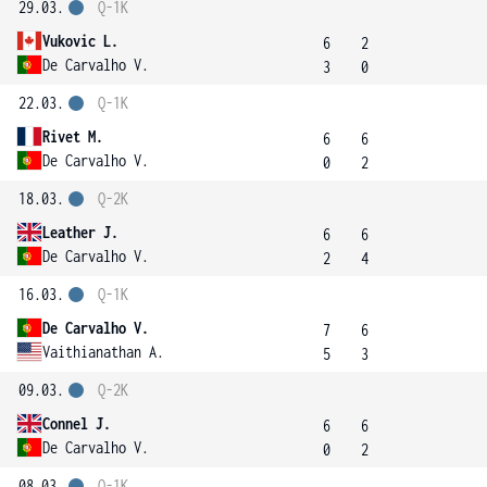
29.03.
Q-1K
Vukovic L.
6
2
De Carvalho V.
3
0
22.03.
Q-1K
Rivet M.
6
6
De Carvalho V.
0
2
18.03.
Q-2K
Leather J.
6
6
De Carvalho V.
2
4
16.03.
Q-1K
De Carvalho V.
7
6
Vaithianathan A.
5
3
09.03.
Q-2K
Connel J.
6
6
De Carvalho V.
0
2
08.03.
Q-1K