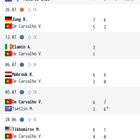
26.07.
Q-1K
Jung R.
7
6
De Carvalho V.
5
2
12.07.
Q-1K
Elamin A.
3
De Carvalho V.
1
06.07.
Q-2K
Mabrouk K.
6
6
De Carvalho V.
3
0
05.07.
Q-1K
De Carvalho V.
6
7
4
Tsetlin M.
3
6
28.06.
Q-1K
Tikhomirov M.
6
1
De Carvalho V.
4
0