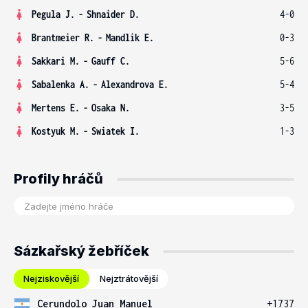
Pegula J.
-
Shnaider D.
4-0
Brantmeier R.
-
Mandlik E.
0-3
Sakkari M.
-
Gauff C.
5-6
Sabalenka A.
-
Alexandrova E.
5-4
Mertens E.
-
Osaka N.
3-5
Kostyuk M.
-
Swiatek I.
1-3
Profily hráčů
Sázkařský žebříček
Nejziskovější
Nejztrátovější
Cerundolo Juan Manuel
+1737