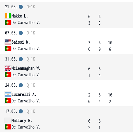
21.06.
Q-1K
Makke L.
6
6
De Carvalho V.
3
3
07.06.
Q-1K
Saissi W.
3
6
10
De Carvalho V.
6
0
6
31.05.
Q-1K
McLennaghan W.
6
6
De Carvalho V.
1
4
24.05.
Q-1K
Lucarelli A.
2
6
10
De Carvalho V.
6
4
2
17.05.
Q-1K
Mallory R.
6
6
De Carvalho V.
2
1