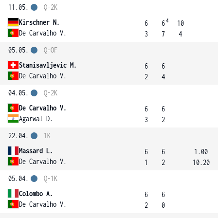
11.05.
Q-2K
4
Kirschner N.
6
6
10
De Carvalho V.
3
7
4
05.05.
Q-OF
Stanisavljevic M.
6
6
De Carvalho V.
2
4
04.05.
Q-2K
De Carvalho V.
6
6
Agarwal D.
3
2
22.04.
1K
Massard L.
6
6
1.00
De Carvalho V.
1
2
10.20
05.04.
Q-1K
Colombo A.
6
6
De Carvalho V.
2
0