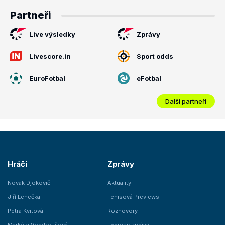
Partneři
Live výsledky
Zprávy
Livescore.in
Sport odds
EuroFotbal
eFotbal
Další partneři
Hráči
Zprávy
Novak Djokovič
Aktuality
Jiří Lehečka
Tenisová Previews
Petra Kvitová
Rozhovory