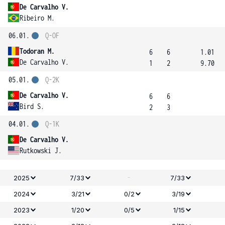
De Carvalho V.
Ribeiro M.
06.01.
Q-OF
Todoran M.
6
6
1.01
De Carvalho V.
1
2
9.70
05.01.
Q-2K
De Carvalho V.
6
6
Bird S.
2
3
04.01.
Q-1K
De Carvalho V.
Rutkowski J.
-
2025
7/33
7/33
2024
3/21
0/2
3/19
2023
1/20
0/5
1/15