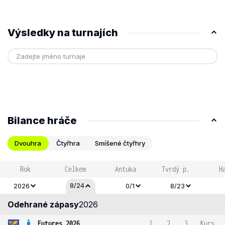
Výsledky na turnajích
Bilance hráče
Dvouhra
Čtyřhra
Smíšené čtyřhry
Rok
Celkem
Antuka
Tvrdý p.
H
8/24
2026
0/1
8/23
Odehrané zápasy
2026
Futures 2026
1
2
3
Kurs