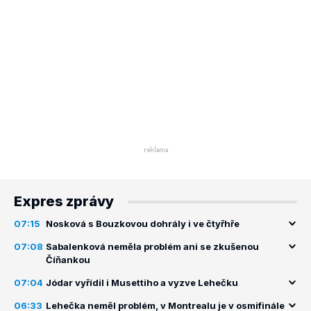
Expres zprávy
07:15
Nosková s Bouzkovou dohrály i ve čtyřhře
07:08
Sabalenková neměla problém ani se zkušenou
Číňankou
07:04
Jódar vyřídil i Musettiho a vyzve Lehečku
06:33
Lehečka neměl problém, v Montrealu je v osmifinále