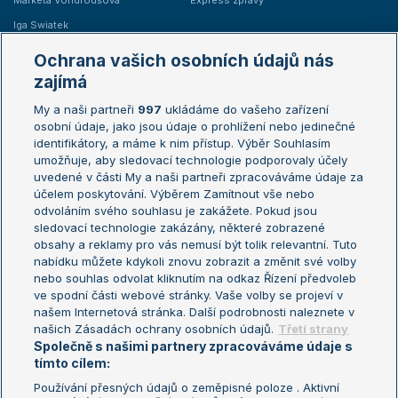
Markéta Vondroušová
Express zprávy
Iga Swiatek
Marie Bouzková
Ochrana vašich osobních údajů nás
Žebříčky
Kalendář turnajů
zajímá
My a naši partneři
997
ukládáme do vašeho zařízení
Žebříček ATP (muži)
Australian Open
osobní údaje, jako jsou údaje o prohlížení nebo jedinečné
Žebříček WTA (ženy)
French Open
identifikátory, a máme k nim přístup. Výběr Souhlasím
umožňuje, aby sledovací technologie podporovaly účely
Sázkařský žebříček
Wimbledon
uvedené v části My a naši partneři zpracováváme údaje za
US Open
účelem poskytování. Výběrem Zamítnout vše nebo
odvoláním svého souhlasu je zakážete. Pokud jsou
Turnaj mistrů
sledovací technologie zakázány, některé zobrazené
Turnaj mistryň
obsahy a reklamy pro vás nemusí být tolik relevantní. Tuto
Aktualní trendy
nabídku můžete kdykoli znovu zobrazit a změnit své volby
nebo souhlas odvolat kliknutím na odkaz Řízení předvoleb
ve spodní části webové stránky. Vaše volby se projeví v
Fotbalové přestupy
našem Internetová stránka. Další podrobnosti naleznete v
Livesport Daily
našich Zásadách ochrany osobních údajů.
Třetí strany
Společně s našimi partnery zpracováváme údaje s
LS Prague Open
tímto cílem:
Používání přesných údajů o zeměpisné poloze . Aktivní