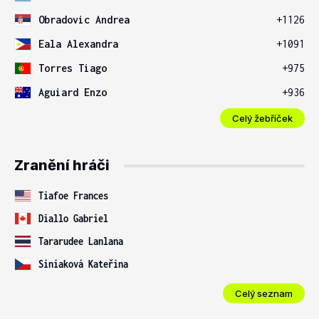
Obradovic Andrea
+1126
Eala Alexandra
+1091
Torres Tiago
+975
Aguiard Enzo
+936
Celý žebříček
Zranění hráči
Tiafoe Frances
Diallo Gabriel
Tararudee Lanlana
Siniaková Kateřina
Celý seznam