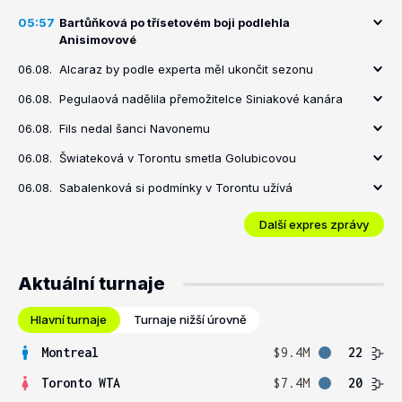
05:57
Bartůňková po třísetovém boji podlehla
Anisimovové
06.08.
Alcaraz by podle experta měl ukončit sezonu
06.08.
Pegulaová nadělila přemožitelce Siniakové kanára
06.08.
Fils nedal šanci Navonemu
06.08.
Šwiateková v Torontu smetla Golubicovou
06.08.
Sabalenková si podmínky v Torontu užívá
Další expres zprávy
Aktuální turnaje
Hlavní turnaje
Turnaje nižší úrovně
Montreal
$9.4M
22
Toronto WTA
$7.4M
20