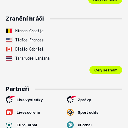
Zranění hráči
Minnen Greetje
Tiafoe Frances
Diallo Gabriel
Tararudee Lanlana
Celý seznam
Partneři
Live výsledky
Zprávy
Livescore.in
Sport odds
EuroFotbal
eFotbal