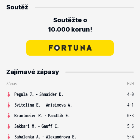
Soutěž
Soutěžte o
10.000 korun!
Zajímavé zápasy
Zápas
H2H
Pegula J.
-
Shnaider D.
4-0
Svitolina E.
-
Anisimova A.
4-1
Brantmeier R.
-
Mandlik E.
0-3
Sakkari M.
-
Gauff C.
5-6
Sabalenka A.
-
Alexandrova E.
5-4