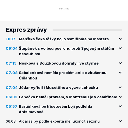
Expres zprávy
11:37
Menšíka čeká těžký boj o osmifinále na Masters
09:04
Štěpánek s volbou povrchu proti Spojeným státům
nesouhlasí
07:15
Nosková s Bouzkovou dohrály i ve čtyřhře
07:08
Sabalenková neměla problém ani se zkušenou
Číňankou
07:04
Jódar vyřídil i Musettiho a vyzve Lehečku
06:33
Lehečka neměl problém, v Montrealu je v osmifinále
05:57
Bartůňková po třísetovém boji podlehla
Anisimovové
06.08.
Alcaraz by podle experta měl ukončit sezonu