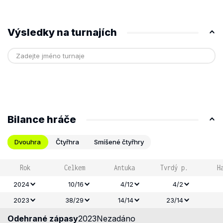
Výsledky na turnajích
Bilance hráče
Dvouhra
Čtyřhra
Smíšené čtyřhry
Rok
Celkem
Antuka
Tvrdý p.
H
2024
10/16
4/12
4/2
2023
38/29
14/14
23/14
Odehrané zápasy
2023
Nezadáno