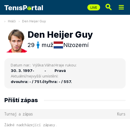
Hráči
Den Heijer Guy
Den Heijer Guy
29
muž
Nizozemí
Datum nar.:
Výška:
Váha:
Hraje rukou:
30. 3. 1997
-
-
Pravá
Aktuální/nejvyšší umístění:
dvouhra: - / 751.
čtyřhra: - / 557.
Příští zápas
Turnaj a zápas
Kurs
Žádné nadcházející zápasy.