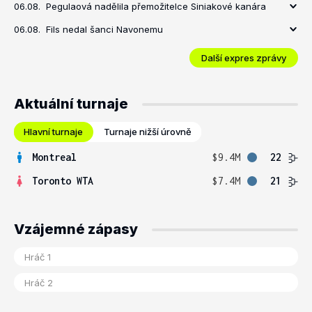
06.08.
Pegulaová nadělila přemožitelce Siniakové kanára
06.08.
Fils nedal šanci Navonemu
Další expres zprávy
Aktuální turnaje
Hlavní turnaje
Turnaje nižší úrovně
Montreal
$9.4M
22
Toronto WTA
$7.4M
21
Vzájemné zápasy