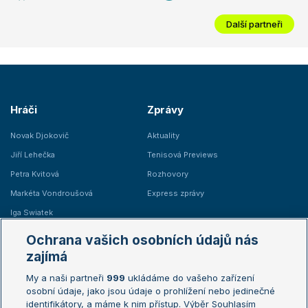
Další partneři
Hráči
Zprávy
Novak Djokovič
Aktuality
Jiří Lehečka
Tenisová Previews
Petra Kvitová
Rozhovory
Markéta Vondroušová
Express zprávy
Iga Swiatek
Marie Bouzková
Ochrana vašich osobních údajů nás
Žebříčky
Kalendář turnajů
zajímá
My a naši partneři
999
ukládáme do vašeho zařízení
Žebříček ATP (muži)
Australian Open
osobní údaje, jako jsou údaje o prohlížení nebo jedinečné
Žebříček WTA (ženy)
French Open
identifikátory, a máme k nim přístup. Výběr Souhlasím