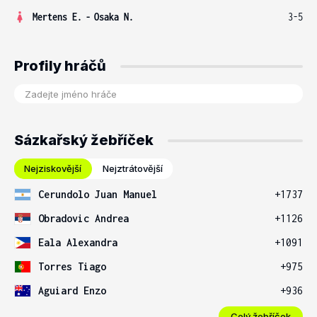
Mertens E.
-
Osaka N.
3-5
Profily hráčů
Sázkařský žebříček
Nejziskovější
Nejztrátovější
Cerundolo Juan Manuel
+1737
Obradovic Andrea
+1126
Eala Alexandra
+1091
Torres Tiago
+975
Aguiard Enzo
+936
Celý žebříček