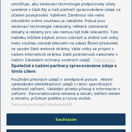
umožňuje, aby sledovací technologie podporovaly účely
Sázkařský žebříček
Wimbledon
uvedené v části My a naši partneři zpracováváme údaje za
US Open
účelem poskytování. Výběrem Zamítnout vše nebo
odvoláním svého souhlasu je zakážete. Pokud jsou
Turnaj mistrů
sledovací technologie zakázány, některé zobrazené
Turnaj mistryň
obsahy a reklamy pro vás nemusí být tolik relevantní. Tuto
Aktualní trendy
nabídku můžete kdykoli znovu zobrazit a změnit své volby
nebo souhlas odvolat kliknutím na odkaz Řízení předvoleb
ve spodní části webové stránky. Vaše volby se projeví v
Fotbalové přestupy
našem Internetová stránka. Další podrobnosti naleznete v
Livesport Daily
našich Zásadách ochrany osobních údajů.
Třetí strany
Společně s našimi partnery zpracováváme údaje s
LS Prague Open
tímto cílem:
Používání přesných údajů o zeměpisné poloze . Aktivní
vyhledávání identifikačních údajů v rámci specifických
vlastností zařízení . Ukládání a/nebo přístup k informacím v
Podmínky užití
Nastavení soukromí
zařízení . Personalizovaná reklama a obsah, měření reklam
GDPR a žurnalistika
Reklama
a obsahu, průzkum publika a rozvoj služeb .
Informace o zpracování osobních
Kontakt
Seznam partnerů (dodavatelů)
údajů
Tiráž
Souhlasím
Copyright © 2008-2026 TenisPortal.cz. Využíváme zpravodajství ČTK.