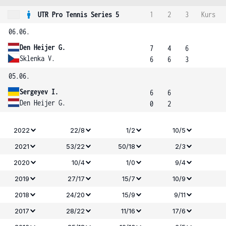
UTR Pro Tennis Series 5
1
2
3
Kurs
06.06.
Den Heijer G.
7
4
6
Sklenka V.
6
6
3
05.06.
Sergeyev I.
6
6
Den Heijer G.
0
2
2022
22/8
1/2
10/5
2021
53/22
50/18
2/3
2020
10/4
1/0
9/4
2019
27/17
15/7
10/9
2018
24/20
15/9
9/11
2017
28/22
11/16
17/6