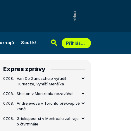
urnajů
Soutěž
Přihlášení
Expres zprávy
07.08.
Van De Zandschulp vyřadil
Hurkacze, vyhlíží Menšíka
07.08.
Shelton v Montrealu nezaváhal
07.08.
Andrejevová v Torontu překvapivě
končí
07.08.
Griekspoor si v Montrealu zahraje
o čtvrtfinále