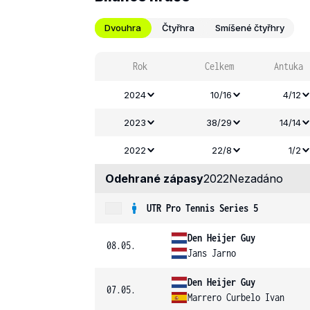
Dvouhra
Čtyřhra
Smíšené čtyřhry
Rok
Celkem
Antuka
2024
10/16
4/12
2023
38/29
14/14
2022
22/8
1/2
Odehrané zápasy
2022
Nezadáno
UTR Pro Tennis Series 5
Den Heijer Guy
08.05.
Jans Jarno
Den Heijer Guy
07.05.
Marrero Curbelo Ivan