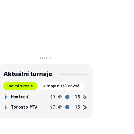
Aktuální turnaje
Hlavní turnaje
Turnaje nižší úrovně
Montreal
$9.4M
16
Toronto WTA
$7.4M
16