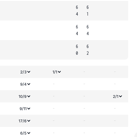
6
6
4
1
6
6
4
4
6
6
0
2
-
-
2/3
1/1
-
-
-
9/4
-
-
10/9
2/1
-
-
-
9/11
-
-
-
17/6
-
-
-
6/5