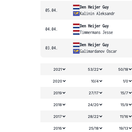
Den Heijer Guy
05.04.
Kalinin Aleksandr
Den Heijer Guy
04.04.
Timmermans Jesse
Den Heijer Guy
03.04.
Galimardanov Oscar
2021
53/22
50/18
2020
10/4
1/0
2019
27/17
15/7
2018
24/20
15/9
2017
28/22
11/16
2016
25/18
19/13