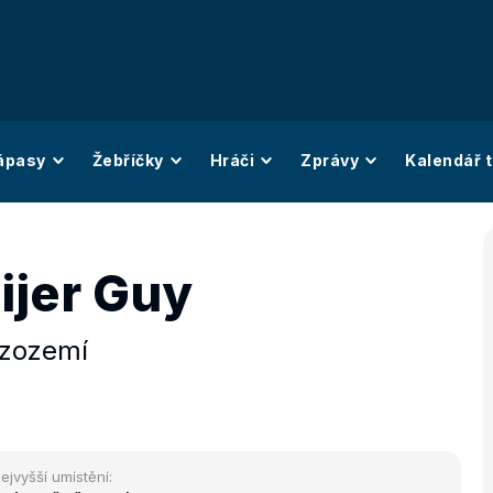
ápasy
Žebříčky
Hráči
Zprávy
Kalendář t
ijer Guy
izozemí
ejvyšší umístění: