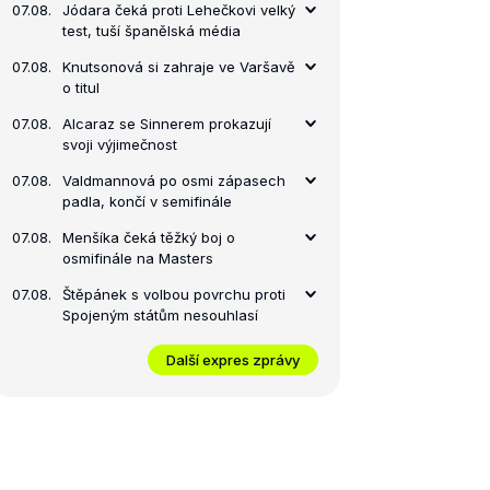
07.08.
Jódara čeká proti Lehečkovi velký
test, tuší španělská média
07.08.
Knutsonová si zahraje ve Varšavě
o titul
07.08.
Alcaraz se Sinnerem prokazují
svoji výjimečnost
07.08.
Valdmannová po osmi zápasech
padla, končí v semifinále
07.08.
Menšíka čeká těžký boj o
osmifinále na Masters
07.08.
Štěpánek s volbou povrchu proti
Spojeným státům nesouhlasí
Další expres zprávy