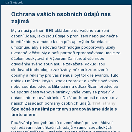
Iga Swiatek
Marie Bouzková
Ochrana vašich osobních údajů nás
Žebříčky
Kalendář turnajů
zajímá
My a naši partneři
999
ukládáme do vašeho zařízení
Žebříček ATP (muži)
Australian Open
osobní údaje, jako jsou údaje o prohlížení nebo jedinečné
Žebříček WTA (ženy)
French Open
identifikátory, a máme k nim přístup. Výběr Souhlasím
umožňuje, aby sledovací technologie podporovaly účely
Sázkařský žebříček
Wimbledon
uvedené v části My a naši partneři zpracováváme údaje za
US Open
účelem poskytování. Výběrem Zamítnout vše nebo
odvoláním svého souhlasu je zakážete. Pokud jsou
Turnaj mistrů
sledovací technologie zakázány, některé zobrazené
Turnaj mistryň
obsahy a reklamy pro vás nemusí být tolik relevantní. Tuto
Aktualní trendy
nabídku můžete kdykoli znovu zobrazit a změnit své volby
nebo souhlas odvolat kliknutím na odkaz Řízení předvoleb
ve spodní části webové stránky. Vaše volby se projeví v
Fotbalové přestupy
našem Internetová stránka. Další podrobnosti naleznete v
Livesport Daily
našich Zásadách ochrany osobních údajů.
Třetí strany
Společně s našimi partnery zpracováváme údaje s
LS Prague Open
tímto cílem:
Používání přesných údajů o zeměpisné poloze . Aktivní
vyhledávání identifikačních údajů v rámci specifických