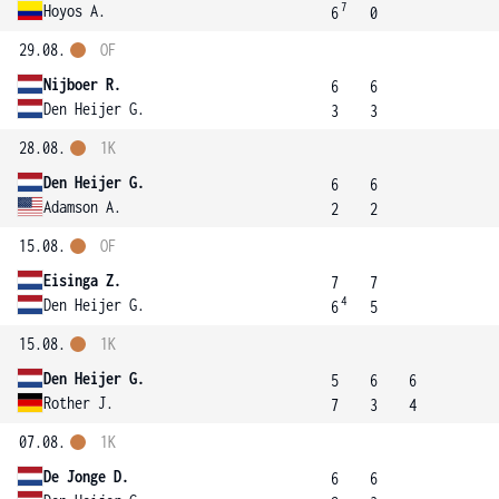
7
Hoyos A.
6
0
29.08.
OF
Nijboer R.
6
6
Den Heijer G.
3
3
28.08.
1K
Den Heijer G.
6
6
Adamson A.
2
2
15.08.
OF
Eisinga Z.
7
7
4
Den Heijer G.
6
5
15.08.
1K
Den Heijer G.
5
6
6
Rother J.
7
3
4
07.08.
1K
De Jonge D.
6
6