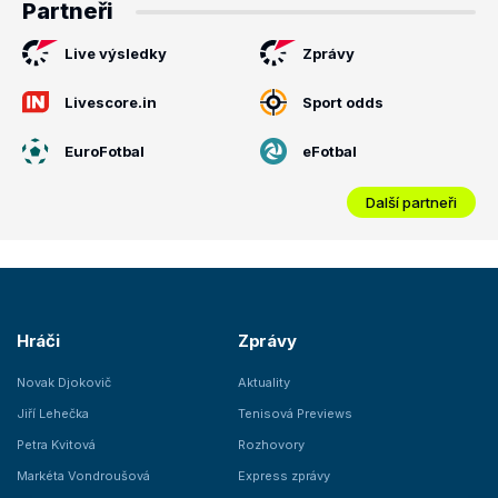
Partneři
Live výsledky
Zprávy
Livescore.in
Sport odds
EuroFotbal
eFotbal
Další partneři
Hráči
Zprávy
Novak Djokovič
Aktuality
Jiří Lehečka
Tenisová Previews
Petra Kvitová
Rozhovory
Markéta Vondroušová
Express zprávy