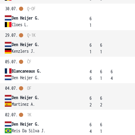
30.07.
Q-OF
Den Heijer G.
6
Cloes L.
1
29.07.
Q-1K
Den Heijer G.
6
6
Kenzlers J.
1
1
05.07.
ČF
Blancaneaux G.
4
6
6
Den Heijer G.
6
1
4
04.07.
OF
Den Heijer G.
6
6
Martinez A.
2
2
02.07.
1K
Den Heijer G.
6
6
Reis Da Silva J.
4
1