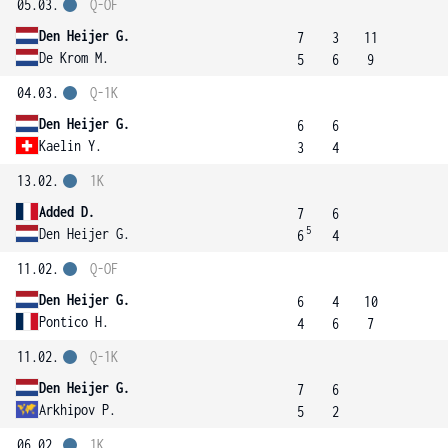
05.03.
Q-OF
Den Heijer G.
7
3
11
De Krom M.
5
6
9
04.03.
Q-1K
Den Heijer G.
6
6
Kaelin Y.
3
4
13.02.
1K
Added D.
7
6
5
Den Heijer G.
6
4
11.02.
Q-OF
Den Heijer G.
6
4
10
Pontico H.
4
6
7
11.02.
Q-1K
Den Heijer G.
7
6
Arkhipov P.
5
2
06.02.
1K