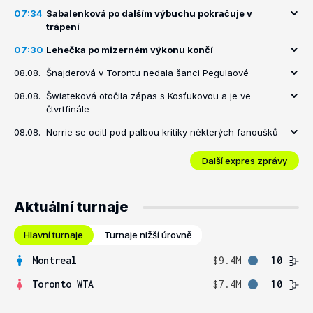
07:34
Sabalenková po dalším výbuchu pokračuje v
trápení
07:30
Lehečka po mizerném výkonu končí
08.08.
Šnajderová v Torontu nedala šanci Pegulaové
08.08.
Šwiateková otočila zápas s Kosťukovou a je ve
čtvrtfinále
08.08.
Norrie se ocitl pod palbou kritiky některých fanoušků
Další expres zprávy
Aktuální turnaje
Hlavní turnaje
Turnaje nižší úrovně
Montreal
$9.4M
10
Toronto WTA
$7.4M
10