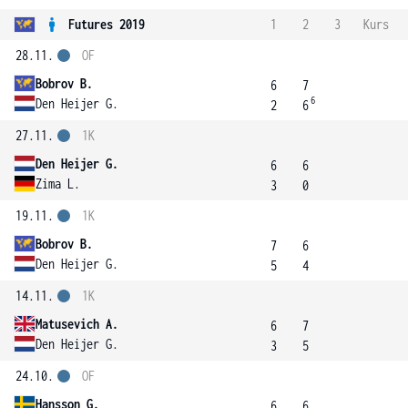
Futures 2019
1
2
3
Kurs
28.11.
OF
Bobrov B.
6
7
6
Den Heijer G.
2
6
27.11.
1K
Den Heijer G.
6
6
Zima L.
3
0
19.11.
1K
Bobrov B.
7
6
Den Heijer G.
5
4
14.11.
1K
Matusevich A.
6
7
Den Heijer G.
3
5
24.10.
OF
Hansson G.
6
6