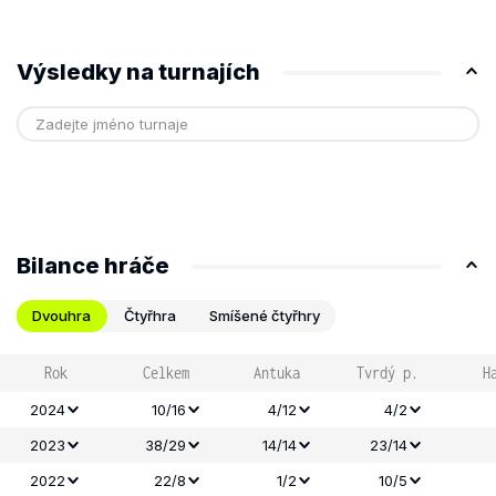
Výsledky na turnajích
Bilance hráče
Dvouhra
Čtyřhra
Smíšené čtyřhry
Rok
Celkem
Antuka
Tvrdý p.
H
2024
10/16
4/12
4/2
2023
38/29
14/14
23/14
2022
22/8
1/2
10/5