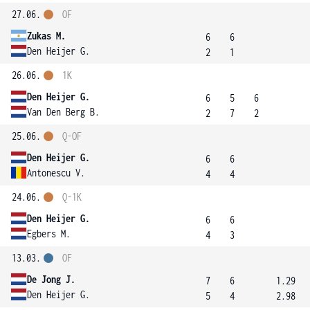
27.06.
OF
Zukas M.
6
6
Den Heijer G.
2
1
26.06.
1K
Den Heijer G.
6
5
6
Van Den Berg B.
2
7
2
25.06.
Q-OF
Den Heijer G.
6
6
Antonescu V.
4
4
24.06.
Q-1K
Den Heijer G.
6
6
Egbers M.
4
3
13.03.
OF
De Jong J.
7
6
1.29
Den Heijer G.
5
4
2.98