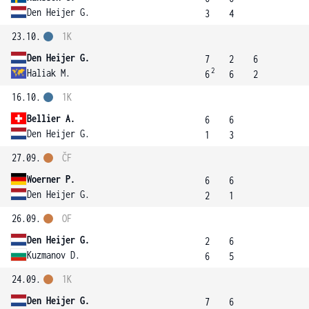
Den Heijer G.
3
4
23.10.
1K
Den Heijer G.
7
2
6
2
Haliak M.
6
6
2
16.10.
1K
Bellier A.
6
6
Den Heijer G.
1
3
27.09.
ČF
Woerner P.
6
6
Den Heijer G.
2
1
26.09.
OF
Den Heijer G.
2
6
Kuzmanov D.
6
5
24.09.
1K
Den Heijer G.
7
6