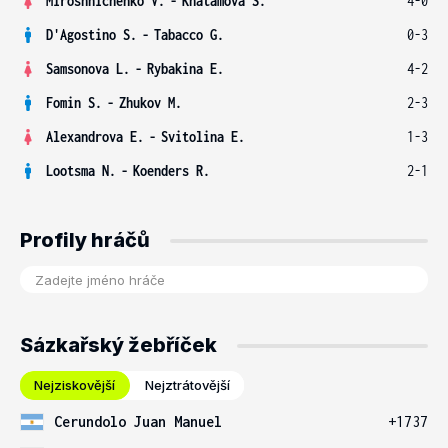
Miroshnichenko V.
-
Khatamova S.
4-0
D'Agostino S.
-
Tabacco G.
0-3
Samsonova L.
-
Rybakina E.
4-2
Fomin S.
-
Zhukov M.
2-3
Alexandrova E.
-
Svitolina E.
1-3
Lootsma N.
-
Koenders R.
2-1
Profily hráčů
Sázkařský žebříček
Nejziskovější
Nejztrátovější
Cerundolo Juan Manuel
+1737