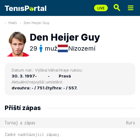
Hráči
Den Heijer Guy
Den Heijer Guy
29
muž
Nizozemí
Datum nar.:
Výška:
Váha:
Hraje rukou:
30. 3. 1997
-
-
Pravá
Aktuální/nejvyšší umístění:
dvouhra: - / 751.
čtyřhra: - / 557.
Příští zápas
Turnaj a zápas
Kurs
Žádné nadcházející zápasy.