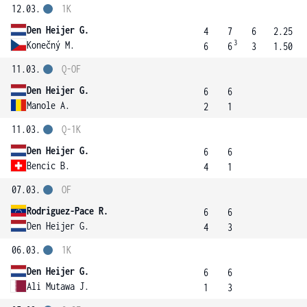
12.03.
1K
Den Heijer G.
4
7
6
2.25
3
Konečný M.
6
6
3
1.50
11.03.
Q-OF
Den Heijer G.
6
6
Manole A.
2
1
11.03.
Q-1K
Den Heijer G.
6
6
Bencic B.
4
1
07.03.
OF
Rodriguez-Pace R.
6
6
Den Heijer G.
4
3
06.03.
1K
Den Heijer G.
6
6
Ali Mutawa J.
1
3