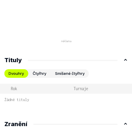
Tituly
Dvouhry
Čtyřhry
Smíšené čtyřhry
Rok
Turnaje
Žádné tituly
Zranění