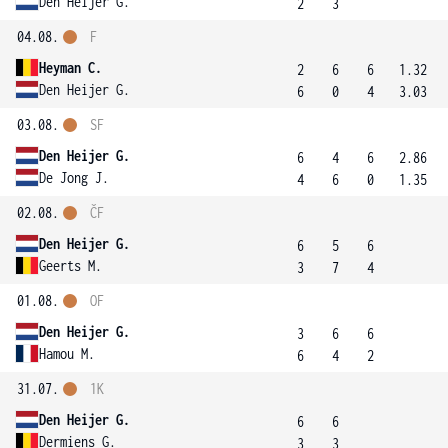
Den Heijer G.
2
3
04.08.
F
Heyman C.
2
6
6
1.32
Den Heijer G.
6
0
4
3.03
03.08.
SF
Den Heijer G.
6
4
6
2.86
De Jong J.
4
6
0
1.35
02.08.
ČF
Den Heijer G.
6
5
6
Geerts M.
3
7
4
01.08.
OF
Den Heijer G.
3
6
6
Hamou M.
6
4
2
31.07.
1K
Den Heijer G.
6
6
Dermiens G.
3
3