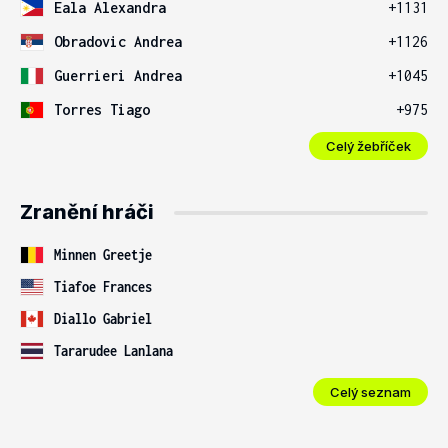
Eala Alexandra
+1131
Obradovic Andrea
+1126
Guerrieri Andrea
+1045
Torres Tiago
+975
Celý žebříček
Zranění hráči
Minnen Greetje
Tiafoe Frances
Diallo Gabriel
Tararudee Lanlana
Celý seznam