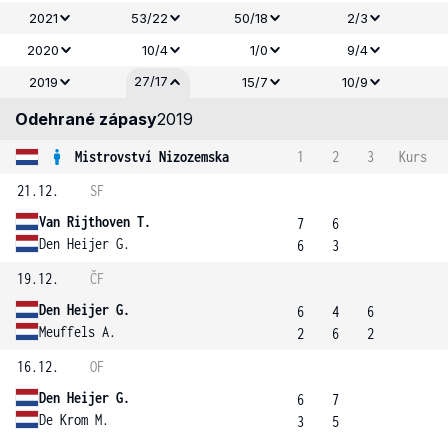
2021
53/22
50/18
2/3
2020
10/4
1/0
9/4
27/17
2019
15/7
10/9
Odehrané zápasy
2019
Mistrovství Nizozemska
1
2
3
Kurs
21.12.
SF
Van Rijthoven T.
7
6
Den Heijer G.
6
3
19.12.
ČF
Den Heijer G.
6
4
6
Meuffels A.
2
6
2
16.12.
OF
Den Heijer G.
6
7
De Krom M.
3
5