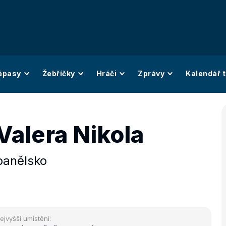
ápasy
Žebříčky
Hráči
Zprávy
Kalendář t
Valera Nikola
panělsko
ejvyšší umístění: