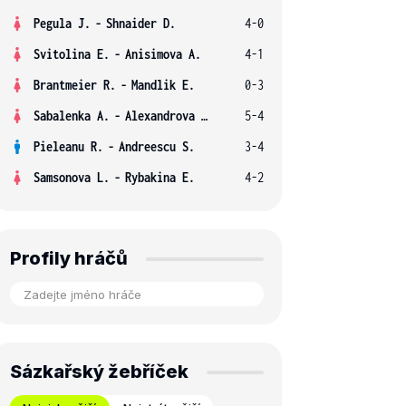
Pegula J.
-
Shnaider D.
4-0
Svitolina E.
-
Anisimova A.
4-1
Brantmeier R.
-
Mandlik E.
0-3
Sabalenka A.
-
Alexandrova E.
5-4
Pieleanu R.
-
Andreescu S.
3-4
Samsonova L.
-
Rybakina E.
4-2
Profily hráčů
Sázkařský žebříček