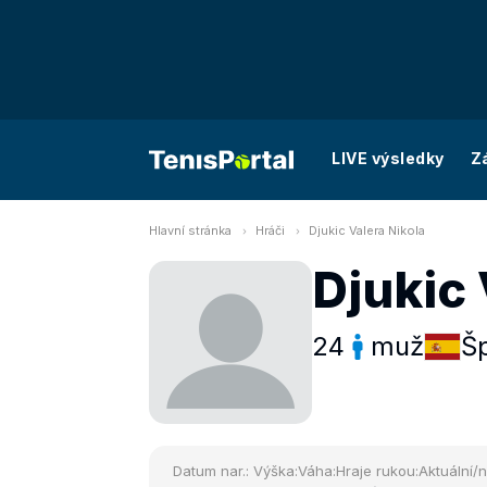
LIVE výsledky
Z
Hlavní stránka
Hráči
Djukic Valera Nikola
Djukic 
24
muž
Š
Datum nar.:
Výška:
Váha:
Hraje rukou:
Aktuální/n