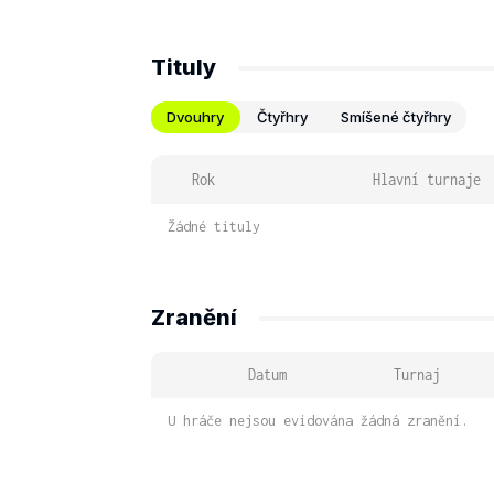
Tituly
Dvouhry
Čtyřhry
Smíšené čtyřhry
Rok
Hlavní turnaje
Žádné tituly
Zranění
Datum
Turnaj
U hráče nejsou evidována žádná zranění.