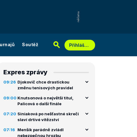
urnajů
Soutěž
Přihlášení
Expres zprávy
09:26
Djokovič chce drastickou
změnu tenisových pravidel
09:00
Knutsonová o největší titul,
Palicová o další finále
07:20
Siniaková po nešťastné skreči
slaví drtivé vítězství
07:16
Menšík parádně zvládl
nebezpečnou hrozbu