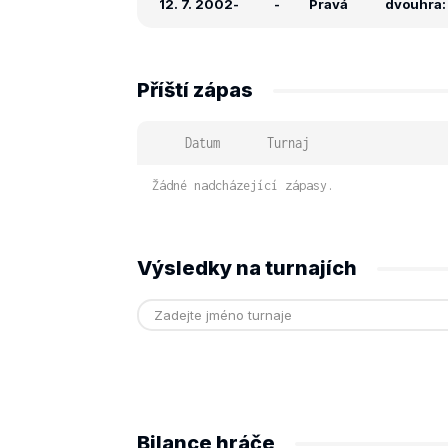
12. 7. 2002
-
-
Pravá
dvouhra: 
Příští zápas
Datum
Turnaj
Žádné nadcházející zápasy.
Výsledky na turnajích
Bilance hráče