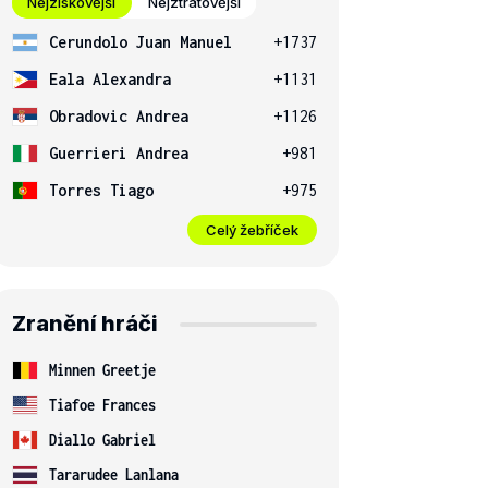
Nejziskovější
Nejztrátovější
Cerundolo Juan Manuel
+1737
Eala Alexandra
+1131
Obradovic Andrea
+1126
Guerrieri Andrea
+981
Torres Tiago
+975
Celý žebříček
Zranění hráči
Minnen Greetje
Tiafoe Frances
Diallo Gabriel
Tararudee Lanlana