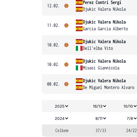
Perez Contri Sergi
12.02.
Djukic Valera Nikola
Djukic Valera Nikola
11.02.
Garcia Garcia Alberto
Djukic Valera Nikola
10.02.
Dell'elba Vito
Djukic Valera Nikola
10.02.
Misasi Giannicola
Djukic Valera Nikola
08.02.
De Miguel Montero Alvaro
2025
16/13
10/10
2024
8/11
7/8
Celkem
37/33
24/22