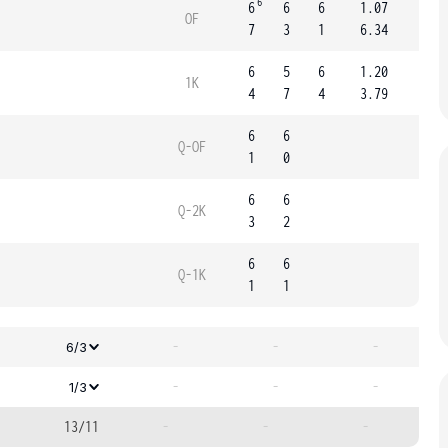
6
6
6
6
1.07
OF
7
3
1
6.34
6
5
6
1.20
1K
4
7
4
3.79
6
6
Q-OF
1
0
6
6
Q-2K
3
2
6
6
Q-1K
1
1
-
-
-
6/3
-
-
-
1/3
13/11
-
-
-