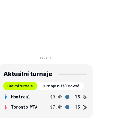
Aktuální turnaje
Hlavní turnaje
Turnaje nižší úrovně
Montreal
$9.4M
16
Toronto WTA
$7.4M
16