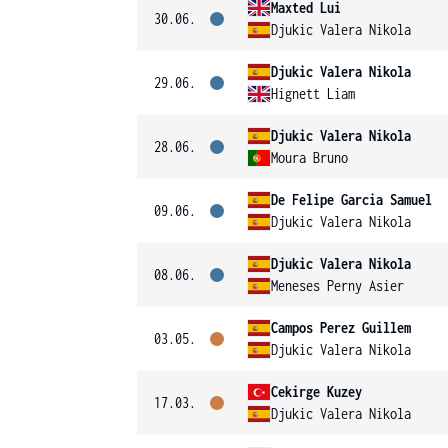
Maxted Lui
30.06.
Djukic Valera Nikola
Djukic Valera Nikola
29.06.
Hignett Liam
Djukic Valera Nikola
28.06.
Moura Bruno
De Felipe Garcia Samuel
09.06.
Djukic Valera Nikola
Djukic Valera Nikola
08.06.
Meneses Perny Asier
Campos Perez Guillem
03.05.
Djukic Valera Nikola
Cekirge Kuzey
17.03.
Djukic Valera Nikola