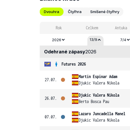
Dvouhra
Čtyřhra
Smíšené čtyřhry
Rok
Celkem
Antuka
13/9
2026
7/4
Odehrané zápasy
2026
Futures 2026
Martin Espinar Adam
27.07.
Djukic Valera Nikola
Djukic Valera Nikola
26.07.
Berto Bosca Pau
Lazaro Juncadella Manel
07.07.
Djukic Valera Nikola