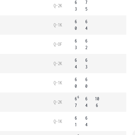
6
7
Q-2K
3
5
6
6
Q-1K
0
4
6
6
Q-OF
3
2
6
6
Q-2K
4
3
6
6
Q-1K
0
0
6
6
6
10
Q-2K
7
4
6
6
6
Q-1K
1
4