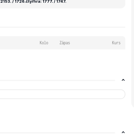
2153. / 1726.
čtyřhra: 1777. / 1747.
Kolo
Zápas
Kurs