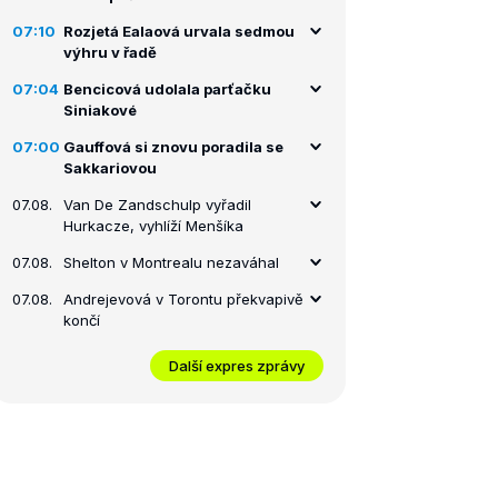
07:10
Rozjetá Ealaová urvala sedmou
výhru v řadě
07:04
Bencicová udolala parťačku
Siniakové
07:00
Gauffová si znovu poradila se
Sakkariovou
07.08.
Van De Zandschulp vyřadil
Hurkacze, vyhlíží Menšíka
07.08.
Shelton v Montrealu nezaváhal
07.08.
Andrejevová v Torontu překvapivě
končí
Další expres zprávy