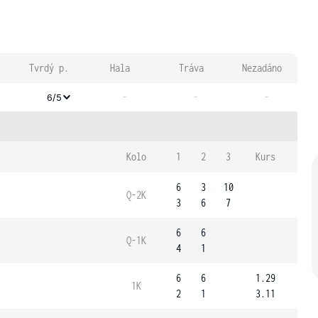
Tvrdý p.
Hala
Tráva
Nezadáno
-
-
-
6/5
Kolo
1
2
3
Kurs
6
3
10
Q-2K
3
6
7
6
6
Q-1K
4
1
6
6
1.29
1K
2
1
3.11