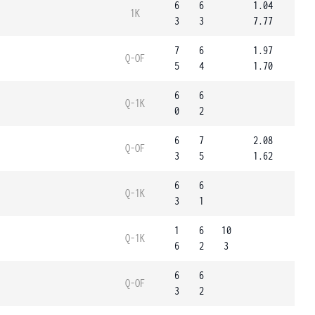
6
6
1.04
1K
3
3
7.77
7
6
1.97
Q-OF
5
4
1.70
6
6
Q-1K
0
2
6
7
2.08
Q-OF
3
5
1.62
6
6
Q-1K
3
1
1
6
10
Q-1K
6
2
3
6
6
Q-OF
3
2