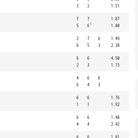
3
2
1.51
7
7
1.87
1
5
6
1.80
2
7
6
1.49
6
5
3
2.38
6
6
4.50
2
3
1.15
4
6
6
6
4
3
6
6
1.76
1
1
1.92
6
6
1.48
4
4
2.42
6
6
1.81