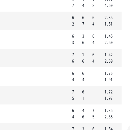
7
4
2
4.50
6
6
6
2.35
2
7
4
1.51
6
3
6
1.45
3
6
4
2.50
7
1
6
1.42
6
6
4
2.60
6
6
1.76
4
4
1.91
7
6
1.72
5
1
1.97
6
4
7
1.35
4
6
5
2.85
7
3
6
1.54