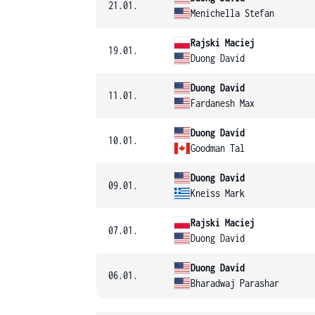
21.01.
Menichella Stefan
Rajski Maciej
19.01.
Duong David
Duong David
11.01.
Fardanesh Max
Duong David
10.01.
Goodman Tal
Duong David
09.01.
Kneiss Mark
Rajski Maciej
07.01.
Duong David
Duong David
06.01.
Bharadwaj Parashar