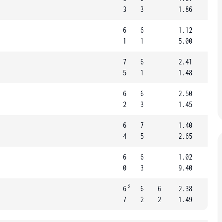
3
3
1.86
6
6
1.12
1
1
5.00
7
6
2.41
5
1
1.48
6
6
2.50
2
3
1.45
6
7
1.40
4
5
2.65
6
6
1.02
0
3
9.40
3
6
6
6
2.38
7
2
2
1.49