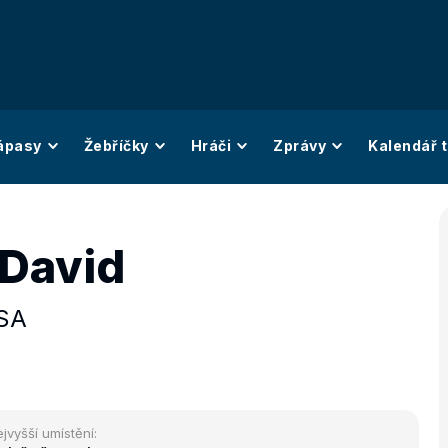
ápasy
Žebříčky
Hráči
Zprávy
Kalendář t
David
SA
jvyšší umístění: