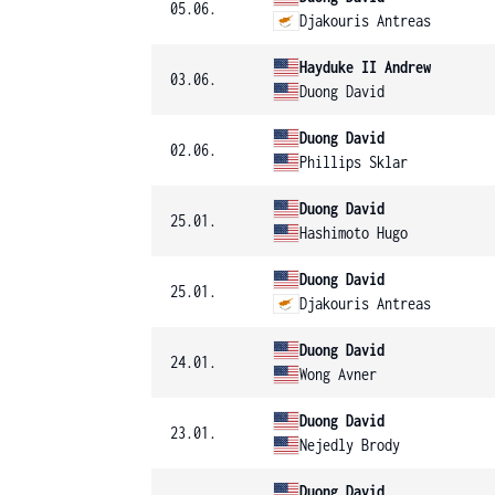
05.06.
Djakouris Antreas
Hayduke II Andrew
03.06.
Duong David
Duong David
02.06.
Phillips Sklar
Duong David
25.01.
Hashimoto Hugo
Duong David
25.01.
Djakouris Antreas
Duong David
24.01.
Wong Avner
Duong David
23.01.
Nejedly Brody
Duong David