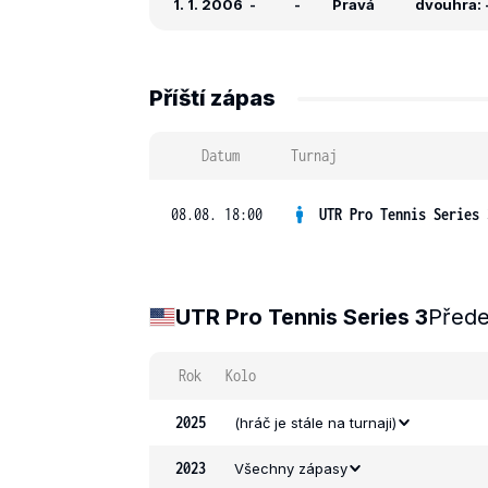
1. 1. 2006
-
-
Pravá
dvouhra: -
Příští zápas
Datum
Turnaj
08.08. 18:00
UTR Pro Tennis Series 
UTR Pro Tennis Series 3
Přede
Rok
Kolo
2025
(hráč je stále na turnaji)
2023
Všechny zápasy