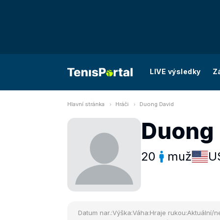
LIVE výsledky
Z
Hlavní stránka
Hráči
Duong David
Duong 
20
muž
U
Datum nar.:
Výška:
Váha:
Hraje rukou:
Aktuální/ne