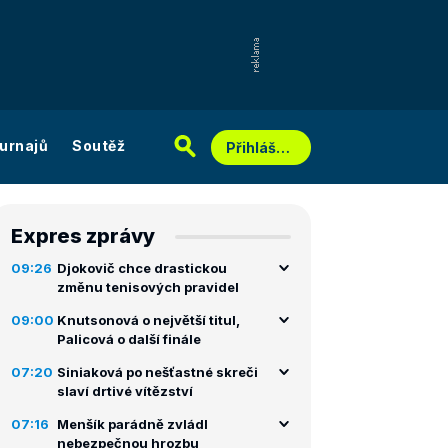
urnajů
Soutěž
Přihlášení
Expres zprávy
09:26
Djokovič chce drastickou
změnu tenisových pravidel
09:00
Knutsonová o největší titul,
Palicová o další finále
07:20
Siniaková po nešťastné skreči
slaví drtivé vítězství
07:16
Menšík parádně zvládl
nebezpečnou hrozbu