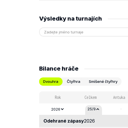
Výsledky na turnajích
Bilance hráče
Dvouhra
Čtyřhra
Smíšené čtyřhry
Rok
Celkem
Antuka
-
25/9
2026
Odehrané zápasy
2026