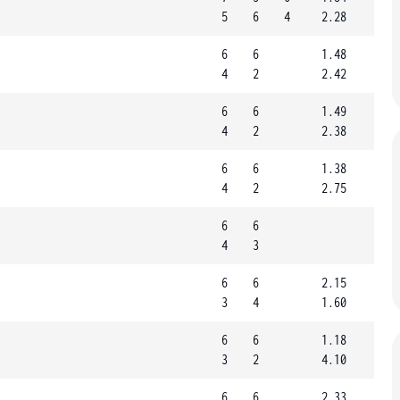
5
6
4
2.28
6
6
1.48
4
2
2.42
6
6
1.49
4
2
2.38
6
6
1.38
4
2
2.75
6
6
4
3
6
6
2.15
3
4
1.60
6
6
1.18
3
2
4.10
6
6
2.33