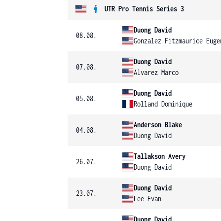
UTR Pro Tennis Series 3
Duong David
08.08.
Gonzalez Fitzmaurice Euge
Duong David
07.08.
Alvarez Marco
Duong David
05.08.
Rolland Dominique
Anderson Blake
04.08.
Duong David
Tallakson Avery
26.07.
Duong David
Duong David
23.07.
Lee Evan
Duong David