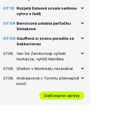
07:10
Rozjetá Ealaová urvala sedmou
výhru v řadě
07:04
Bencicová udolala parťačku
Siniakové
07:00
Gauffová si znovu poradila se
Sakkariovou
07.08.
Van De Zandschulp vyřadil
Hurkacze, vyhlíží Menšíka
07.08.
Shelton v Montrealu nezaváhal
07.08.
Andrejevová v Torontu překvapivě
končí
Další expres zprávy