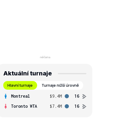
Aktuální turnaje
Hlavní turnaje
Turnaje nižší úrovně
Montreal
$9.4M
16
Toronto WTA
$7.4M
16