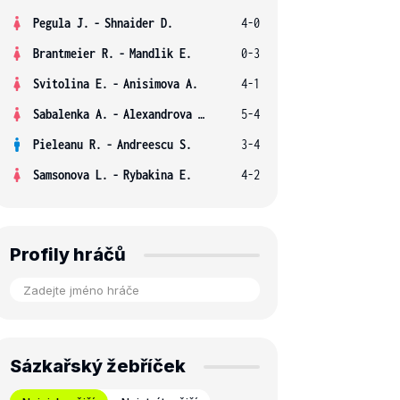
Pegula J.
-
Shnaider D.
4-0
Brantmeier R.
-
Mandlik E.
0-3
Svitolina E.
-
Anisimova A.
4-1
Sabalenka A.
-
Alexandrova E.
5-4
Pieleanu R.
-
Andreescu S.
3-4
Samsonova L.
-
Rybakina E.
4-2
Profily hráčů
Sázkařský žebříček