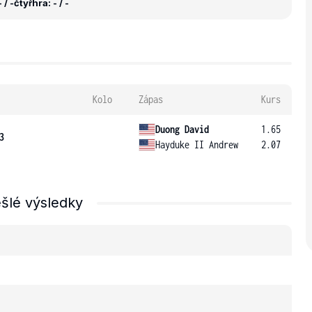
 / -
čtyřhra: - / -
Kolo
Zápas
Kurs
Duong David
1.65
3
Hayduke II Andrew
2.07
šlé výsledky