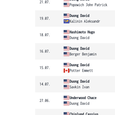
21.07.
Popowich John Patrick
Duong David
19.07.
Kalinin Aleksandr
Hashimoto Hugo
18.07.
Duong David
Duong David
16.07.
Berger Benjamin
Duong David
15.07.
Potter Emmett
Duong David
14.07.
Savkin Ivan
Underwood Chace
27.06.
Duong David
Chinlund Cassius