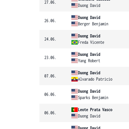
27.06.
Duong David
Duong David
26.06.
Berger Benjamin
Duong David
24.06.
Freda Vicente
Duong David
23.06.
Yang Robert
Duong David
07.06.
Alvarado Patricio
Duong David
06.06.
Sparks Benjamin
Leote Prata Vasco
06.06.
Duong David
Duong David