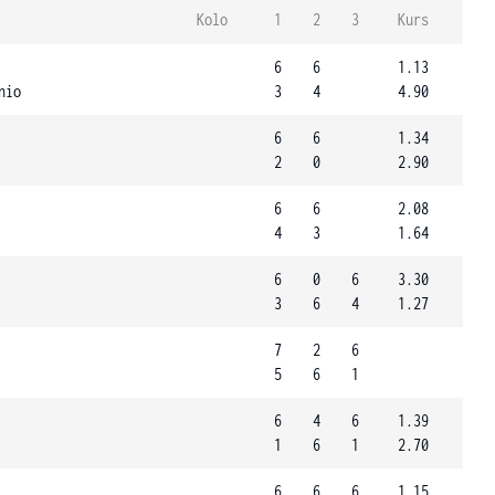
Kolo
1
2
3
Kurs
6
6
1.13
nio
3
4
4.90
6
6
1.34
2
0
2.90
6
6
2.08
4
3
1.64
6
0
6
3.30
3
6
4
1.27
7
2
6
5
6
1
6
4
6
1.39
1
6
1
2.70
6
6
6
1.15