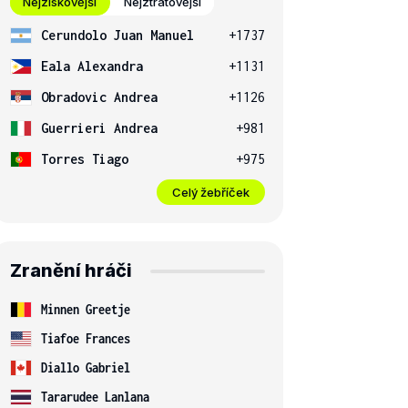
Nejziskovější
Nejztrátovější
Cerundolo Juan Manuel
+1737
Eala Alexandra
+1131
Obradovic Andrea
+1126
Guerrieri Andrea
+981
Torres Tiago
+975
Celý žebříček
Zranění hráči
Minnen Greetje
Tiafoe Frances
Diallo Gabriel
Tararudee Lanlana