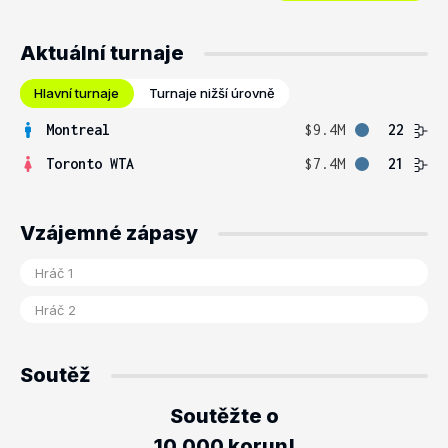
Aktuální turnaje
Hlavní turnaje
Turnaje nižší úrovně
Montreal
$9.4M
22
Toronto WTA
$7.4M
21
Vzájemné zápasy
Soutěž
Soutěžte o
10.000 korun!