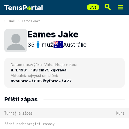
Hráči
Eames Jake
Eames Jake
35
muž
Austrálie
Datum nar.:
Výška:
Váha:
Hraje rukou:
8. 1. 1991
183 cm
75 kg
Pravá
Aktuální/nejvyšší umístění:
dvouhra: - / 695.
čtyřhra: - / 477.
Příští zápas
Turnaj a zápas
Kurs
Žádné nadcházející zápasy.