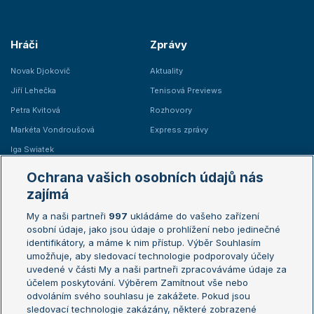
Hráči
Zprávy
Novak Djokovič
Aktuality
Jiří Lehečka
Tenisová Previews
Petra Kvitová
Rozhovory
Markéta Vondroušová
Express zprávy
Iga Swiatek
Marie Bouzková
Ochrana vašich osobních údajů nás
Žebříčky
Kalendář turnajů
zajímá
My a naši partneři
997
ukládáme do vašeho zařízení
Žebříček ATP (muži)
Australian Open
osobní údaje, jako jsou údaje o prohlížení nebo jedinečné
Žebříček WTA (ženy)
French Open
identifikátory, a máme k nim přístup. Výběr Souhlasím
umožňuje, aby sledovací technologie podporovaly účely
Sázkařský žebříček
Wimbledon
uvedené v části My a naši partneři zpracováváme údaje za
US Open
účelem poskytování. Výběrem Zamítnout vše nebo
odvoláním svého souhlasu je zakážete. Pokud jsou
Turnaj mistrů
sledovací technologie zakázány, některé zobrazené