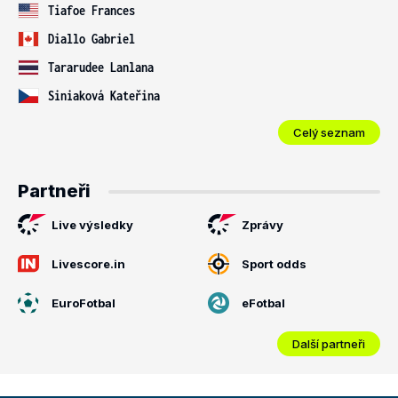
Tiafoe Frances
Diallo Gabriel
Tararudee Lanlana
Siniaková Kateřina
Celý seznam
Partneři
Live výsledky
Zprávy
Livescore.in
Sport odds
EuroFotbal
eFotbal
Další partneři