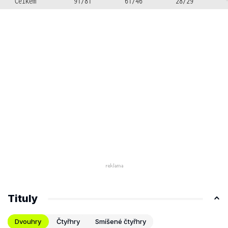
Celkem
91/81
61/46
28/29
Tituly
Dvouhry
Čtyřhry
Smíšené čtyřhry