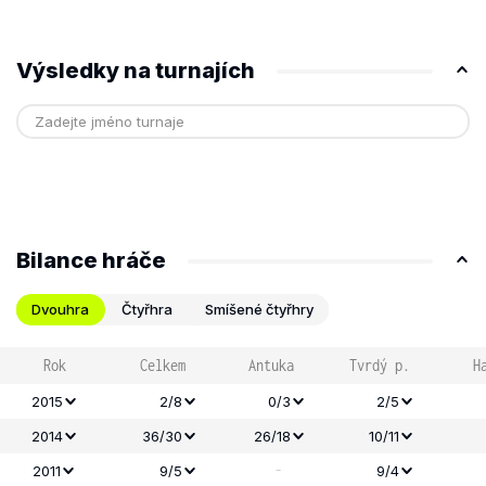
Výsledky na turnajích
Bilance hráče
Dvouhra
Čtyřhra
Smíšené čtyřhry
Rok
Celkem
Antuka
Tvrdý p.
H
2015
2/8
0/3
2/5
2014
36/30
26/18
10/11
-
2011
9/5
9/4