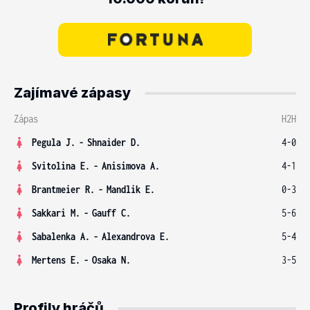
Zajímavé zápasy
Zápas
H2H
Pegula J.
-
Shnaider D.
4-0
Svitolina E.
-
Anisimova A.
4-1
Brantmeier R.
-
Mandlik E.
0-3
Sakkari M.
-
Gauff C.
5-6
Sabalenka A.
-
Alexandrova E.
5-4
Mertens E.
-
Osaka N.
3-5
Profily hráčů