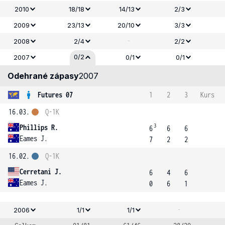
2010
18/18
14/13
2/3
2009
23/13
20/10
3/3
-
2008
2/4
2/2
0/2
2007
0/1
0/1
Odehrané zápasy
2007
Futures 07
1
2
3
Kurs
16.03.
Q-1K
3
Phillips R.
6
6
6
Eames J.
7
2
2
16.02.
Q-1K
Cerretani J.
6
4
6
Eames J.
0
6
1
-
2006
1/1
1/1