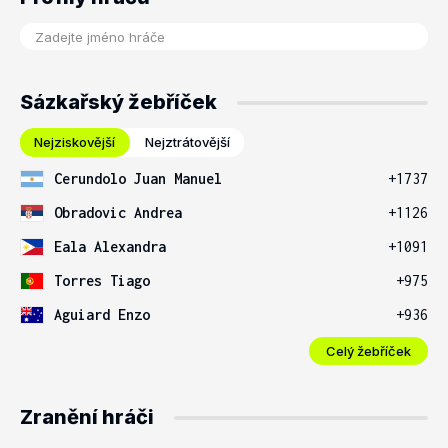
Sázkařský žebříček
Nejziskovější
Nejztrátovější
Cerundolo Juan Manuel
+1737
Obradovic Andrea
+1126
Eala Alexandra
+1091
Torres Tiago
+975
Aguiard Enzo
+936
Celý žebříček
Zranění hráči