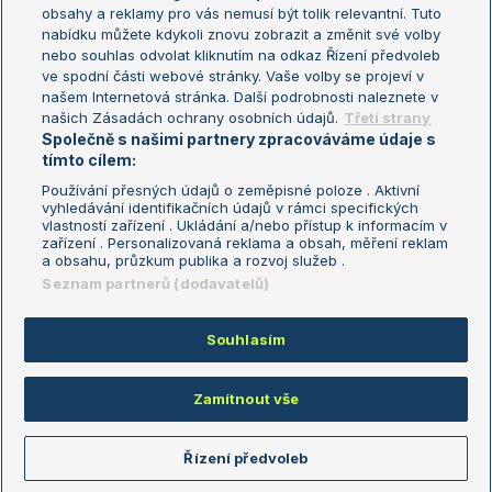
Turnaj mistryň
obsahy a reklamy pro vás nemusí být tolik relevantní. Tuto
Aktualní trendy
nabídku můžete kdykoli znovu zobrazit a změnit své volby
nebo souhlas odvolat kliknutím na odkaz Řízení předvoleb
ve spodní části webové stránky. Vaše volby se projeví v
Fotbalové přestupy
našem Internetová stránka. Další podrobnosti naleznete v
Livesport Daily
našich Zásadách ochrany osobních údajů.
Třetí strany
Společně s našimi partnery zpracováváme údaje s
LS Prague Open
tímto cílem:
Používání přesných údajů o zeměpisné poloze . Aktivní
vyhledávání identifikačních údajů v rámci specifických
vlastností zařízení . Ukládání a/nebo přístup k informacím v
Podmínky užití
Nastavení soukromí
zařízení . Personalizovaná reklama a obsah, měření reklam
GDPR a žurnalistika
Reklama
a obsahu, průzkum publika a rozvoj služeb .
Informace o zpracování osobních
Kontakt
Seznam partnerů (dodavatelů)
údajů
Tiráž
Souhlasím
Copyright © 2008-2026 TenisPortal.cz. Využíváme zpravodajství ČTK.
Zamítnout vše
Řízení předvoleb