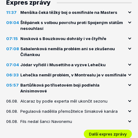
Expres zprávy
11:37
Menšíka čeká těžký boj o osmifinále na Masters
09:04
Štěpánek s volbou povrchu proti Spojeným státům
nesouhlasí
07:15
Nosková s Bouzkovou dohrály i ve čtyřhře
07:08
Sabalenková neměla problém ani se zkušenou
Číňankou
07:04
Jódar vyřídil i Musettiho a vyzve Lehečku
06:33
Lehečka neměl problém, v Montrealu je v osmifinále
05:57
Bartůňková po třísetovém boji podlehla
Anisimovové
06.08.
Alcaraz by podle experta měl ukončit sezonu
06.08.
Pegulaová nadělila přemožitelce Siniakové kanára
06.08.
Fils nedal šanci Navonemu
Další expres zprávy