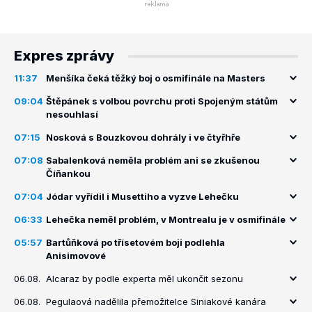
Expres zprávy
11:37
Menšíka čeká těžký boj o osmifinále na Masters
09:04
Štěpánek s volbou povrchu proti Spojeným státům
nesouhlasí
07:15
Nosková s Bouzkovou dohrály i ve čtyřhře
07:08
Sabalenková neměla problém ani se zkušenou
Číňankou
07:04
Jódar vyřídil i Musettiho a vyzve Lehečku
06:33
Lehečka neměl problém, v Montrealu je v osmifinále
05:57
Bartůňková po třísetovém boji podlehla
Anisimovové
06.08.
Alcaraz by podle experta měl ukončit sezonu
06.08.
Pegulaová nadělila přemožitelce Siniakové kanára