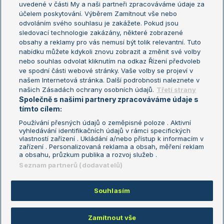
uvedené v části My a naši partneři zpracováváme údaje za
US Open
účelem poskytování. Výběrem Zamítnout vše nebo
odvoláním svého souhlasu je zakážete. Pokud jsou
Turnaj mistrů
sledovací technologie zakázány, některé zobrazené
Turnaj mistryň
obsahy a reklamy pro vás nemusí být tolik relevantní. Tuto
Aktualní trendy
nabídku můžete kdykoli znovu zobrazit a změnit své volby
nebo souhlas odvolat kliknutím na odkaz Řízení předvoleb
ve spodní části webové stránky. Vaše volby se projeví v
Fotbalové přestupy
našem Internetová stránka. Další podrobnosti naleznete v
Livesport Daily
našich Zásadách ochrany osobních údajů.
Třetí strany
Společně s našimi partnery zpracováváme údaje s
LS Prague Open
tímto cílem:
Používání přesných údajů o zeměpisné poloze . Aktivní
vyhledávání identifikačních údajů v rámci specifických
vlastností zařízení . Ukládání a/nebo přístup k informacím v
Podmínky užití
Nastavení soukromí
zařízení . Personalizovaná reklama a obsah, měření reklam
GDPR a žurnalistika
Reklama
a obsahu, průzkum publika a rozvoj služeb .
Informace o zpracování osobních
Kontakt
Seznam partnerů (dodavatelů)
údajů
Tiráž
Souhlasím
Copyright © 2008-2026 TenisPortal.cz. Využíváme zpravodajství ČTK.
Zamítnout vše