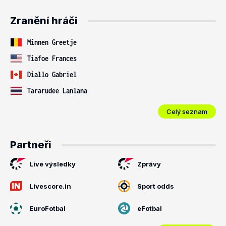
Zranění hráči
Minnen Greetje
Tiafoe Frances
Diallo Gabriel
Tararudee Lanlana
Celý seznam
Partneři
Live výsledky
Zprávy
Livescore.in
Sport odds
EuroFotbal
eFotbal