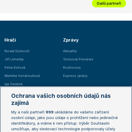
Další partneři
Hráči
Zprávy
Novak Djokovič
Aktuality
Jiří Lehečka
Tenisová Previews
Petra Kvitová
Rozhovory
Markéta Vondroušová
Express zprávy
Iga Swiatek
Marie Bouzková
Ochrana vašich osobních údajů nás
Žebříčky
Kalendář turnajů
zajímá
My a naši partneři
999
ukládáme do vašeho zařízení
Žebříček ATP (muži)
Australian Open
osobní údaje, jako jsou údaje o prohlížení nebo jedinečné
Žebříček WTA (ženy)
French Open
identifikátory, a máme k nim přístup. Výběr Souhlasím
umožňuje, aby sledovací technologie podporovaly účely
Sázkařský žebříček
Wimbledon