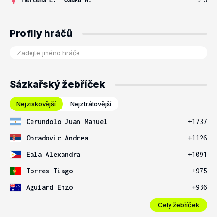
Profily hráčů
Sázkařský žebříček
Nejziskovější
Nejztrátovější
Cerundolo Juan Manuel
+1737
Obradovic Andrea
+1126
Eala Alexandra
+1091
Torres Tiago
+975
Aguiard Enzo
+936
Celý žebříček