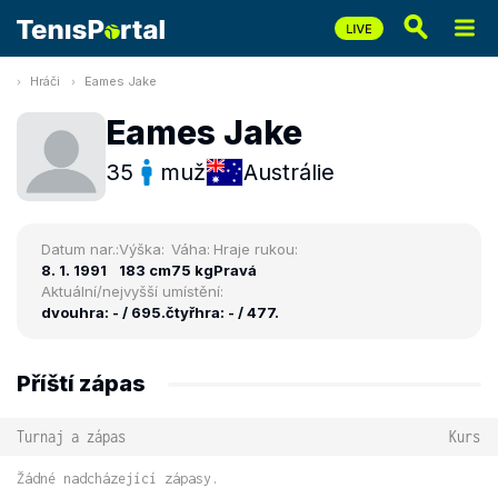
Hráči
Eames Jake
Eames Jake
35
muž
Austrálie
Datum nar.:
Výška:
Váha:
Hraje rukou:
8. 1. 1991
183 cm
75 kg
Pravá
Aktuální/nejvyšší umístění:
dvouhra: - / 695.
čtyřhra: - / 477.
Příští zápas
Turnaj a zápas
Kurs
Žádné nadcházející zápasy.