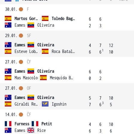
30.01.
F
Martos Gornes
/
Toledo Bague
6
6
Eames
/
Oliveira
2
3
29.01.
SF
Eames
/
Oliveira
4
7
12
1
Esteve Lobato
/
Roca Batalla
6
6
10
27.01.
ČF
Eames
/
Oliveira
6
6
Mas Mascolo
/
Mesquida Berg
0
2
27.01.
OF
Eames
/
Oliveira
5
7
10
3
Giraldi Requena
/
Igoshin
7
6
5
14.01.
ČF
Furness
/
Petit
4
6
10
Eames
/
Rice
6
3
6