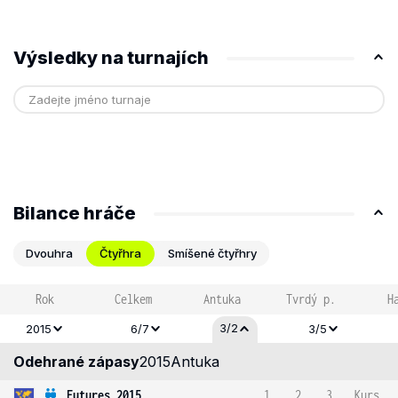
Výsledky na turnajích
Bilance hráče
Dvouhra
Čtyřhra
Smíšené čtyřhry
Rok
Celkem
Antuka
Tvrdý p.
H
3/2
2015
6/7
3/5
Odehrané zápasy
2015
Antuka
Futures 2015
1
2
3
Kurs