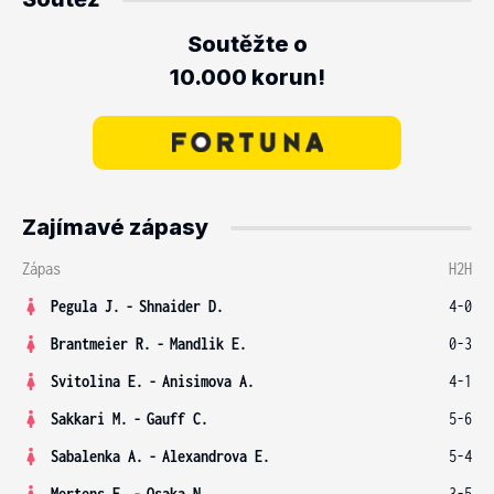
Soutěžte o
10.000 korun!
Zajímavé zápasy
Zápas
H2H
Pegula J.
-
Shnaider D.
4-0
Brantmeier R.
-
Mandlik E.
0-3
Svitolina E.
-
Anisimova A.
4-1
Sakkari M.
-
Gauff C.
5-6
Sabalenka A.
-
Alexandrova E.
5-4
Mertens E.
-
Osaka N.
3-5