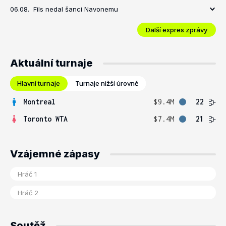
06.08.
Fils nedal šanci Navonemu
Další expres zprávy
Aktuální turnaje
Hlavní turnaje
Turnaje nižší úrovně
Montreal
$9.4M
22
Toronto WTA
$7.4M
21
Vzájemné zápasy
Soutěž