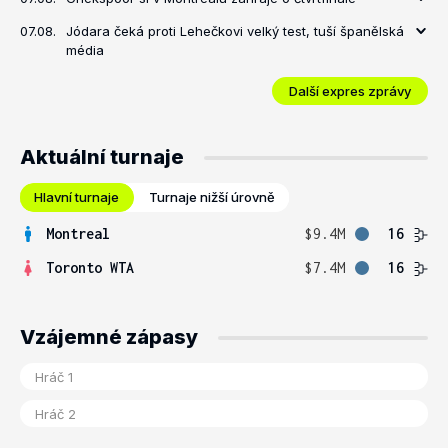
07.08.
Jódara čeká proti Lehečkovi velký test, tuší španělská
média
Další expres zprávy
Aktuální turnaje
Hlavní turnaje
Turnaje nižší úrovně
Montreal
$9.4M
16
Toronto WTA
$7.4M
16
Vzájemné zápasy