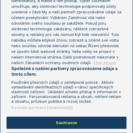
identifikátory, a máme k nim přístup. Výběr Souhlasím
umožňuje, aby sledovací technologie podporovaly účely
Sázkařský žebříček
Wimbledon
uvedené v části My a naši partneři zpracováváme údaje za
US Open
účelem poskytování. Výběrem Zamítnout vše nebo
odvoláním svého souhlasu je zakážete. Pokud jsou
Turnaj mistrů
sledovací technologie zakázány, některé zobrazené
Turnaj mistryň
obsahy a reklamy pro vás nemusí být tolik relevantní. Tuto
Aktualní trendy
nabídku můžete kdykoli znovu zobrazit a změnit své volby
nebo souhlas odvolat kliknutím na odkaz Řízení předvoleb
ve spodní části webové stránky. Vaše volby se projeví v
Fotbalové přestupy
našem Internetová stránka. Další podrobnosti naleznete v
Livesport Daily
našich Zásadách ochrany osobních údajů.
Třetí strany
Společně s našimi partnery zpracováváme údaje s
LS Prague Open
tímto cílem:
Používání přesných údajů o zeměpisné poloze . Aktivní
vyhledávání identifikačních údajů v rámci specifických
vlastností zařízení . Ukládání a/nebo přístup k informacím v
Podmínky užití
Nastavení soukromí
zařízení . Personalizovaná reklama a obsah, měření reklam
GDPR a žurnalistika
Reklama
a obsahu, průzkum publika a rozvoj služeb .
Informace o zpracování osobních
Kontakt
Seznam partnerů (dodavatelů)
údajů
Tiráž
Souhlasím
Copyright © 2008-2026 TenisPortal.cz. Využíváme zpravodajství ČTK.