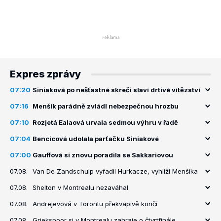
Expres zprávy
07:20
Siniaková po nešťastné skreči slaví drtivé vítězství
07:16
Menšík parádně zvládl nebezpečnou hrozbu
07:10
Rozjetá Ealaová urvala sedmou výhru v řadě
07:04
Bencicová udolala parťačku Siniakové
07:00
Gauffová si znovu poradila se Sakkariovou
07.08.
Van De Zandschulp vyřadil Hurkacze, vyhlíží Menšíka
07.08.
Shelton v Montrealu nezaváhal
07.08.
Andrejevová v Torontu překvapivě končí
07.08.
Griekspoor si v Montrealu zahraje o čtvrtfinále