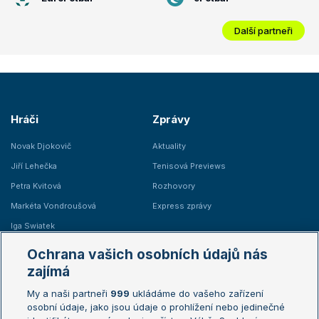
Další partneři
Hráči
Zprávy
Novak Djokovič
Aktuality
Jiří Lehečka
Tenisová Previews
Petra Kvitová
Rozhovory
Markéta Vondroušová
Express zprávy
Iga Swiatek
Marie Bouzková
Ochrana vašich osobních údajů nás
Žebříčky
Kalendář turnajů
zajímá
My a naši partneři
999
ukládáme do vašeho zařízení
Žebříček ATP (muži)
Australian Open
osobní údaje, jako jsou údaje o prohlížení nebo jedinečné
Žebříček WTA (ženy)
French Open