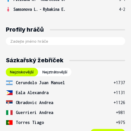
Samsonova L.
-
Rybakina E.
4-2
Profily hráčů
Sázkařský žebříček
Nejziskovější
Nejztrátovější
Cerundolo Juan Manuel
+1737
Eala Alexandra
+1131
Obradovic Andrea
+1126
Guerrieri Andrea
+981
Torres Tiago
+975