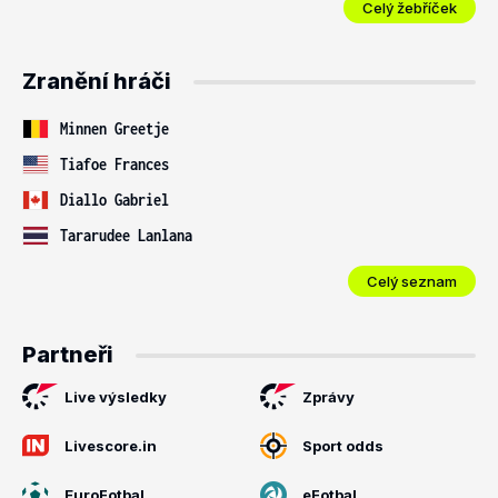
Celý žebříček
Zranění hráči
Minnen Greetje
Tiafoe Frances
Diallo Gabriel
Tararudee Lanlana
Celý seznam
Partneři
Live výsledky
Zprávy
Livescore.in
Sport odds
EuroFotbal
eFotbal