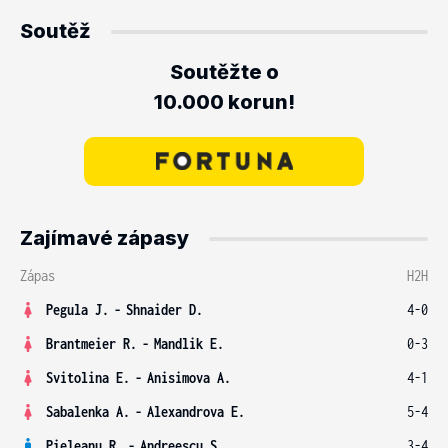
Soutěž
Soutěžte o
10.000 korun!
Zajímavé zápasy
Zápas
H2H
Pegula J.
-
Shnaider D.
4-0
Brantmeier R.
-
Mandlik E.
0-3
Svitolina E.
-
Anisimova A.
4-1
Sabalenka A.
-
Alexandrova E.
5-4
Pieleanu R.
-
Andreescu S.
3-4