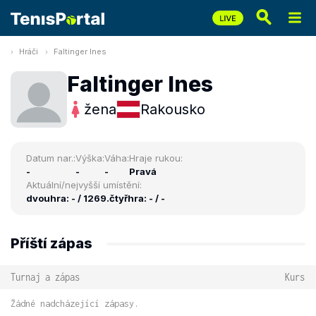
Hráči
Faltinger Ines
Faltinger Ines
žena
Rakousko
Datum nar.:
Výška:
Váha:
Hraje rukou:
-
-
-
Pravá
Aktuální/nejvyšší umístění:
dvouhra: - / 1269.
čtyřhra: - / -
Příští zápas
Turnaj a zápas
Kurs
Žádné nadcházející zápasy.