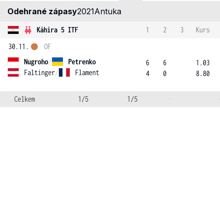
Odehrané zápasy
2021
Antuka
Káhira 5 ITF
1
2
3
Kurs
30.11.
OF
Nugroho
/
Petrenko
6
6
1.03
Faltinger
/
Flament
4
0
8.80
Celkem
1/5
1/5
-