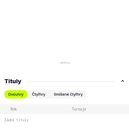
Tituly
Dvouhry
Čtyřhry
Smíšené čtyřhry
Rok
Turnaje
Žádné tituly