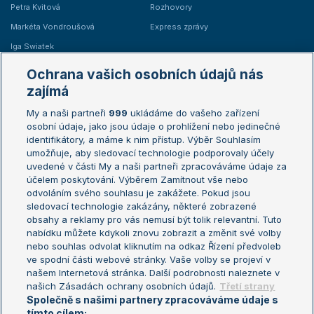
Petra Kvitová
Rozhovory
Markéta Vondroušová
Express zprávy
Iga Swiatek
Marie Bouzková
Ochrana vašich osobních údajů nás
Žebříčky
Kalendář turnajů
zajímá
My a naši partneři
999
ukládáme do vašeho zařízení
Žebříček ATP (muži)
Australian Open
osobní údaje, jako jsou údaje o prohlížení nebo jedinečné
Žebříček WTA (ženy)
French Open
identifikátory, a máme k nim přístup. Výběr Souhlasím
umožňuje, aby sledovací technologie podporovaly účely
Sázkařský žebříček
Wimbledon
uvedené v části My a naši partneři zpracováváme údaje za
US Open
účelem poskytování. Výběrem Zamítnout vše nebo
odvoláním svého souhlasu je zakážete. Pokud jsou
Turnaj mistrů
sledovací technologie zakázány, některé zobrazené
Turnaj mistryň
obsahy a reklamy pro vás nemusí být tolik relevantní. Tuto
Aktualní trendy
nabídku můžete kdykoli znovu zobrazit a změnit své volby
nebo souhlas odvolat kliknutím na odkaz Řízení předvoleb
ve spodní části webové stránky. Vaše volby se projeví v
Fotbalové přestupy
našem Internetová stránka. Další podrobnosti naleznete v
Livesport Daily
našich Zásadách ochrany osobních údajů.
Třetí strany
Společně s našimi partnery zpracováváme údaje s
LS Prague Open
tímto cílem: