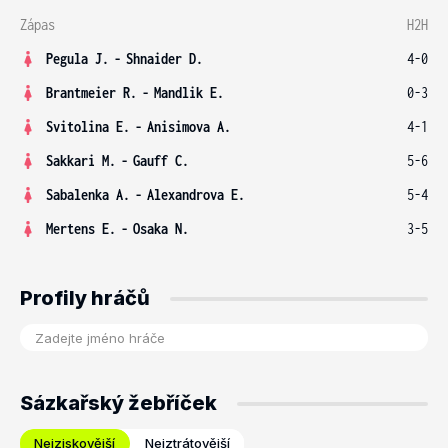
Zápas
H2H
Pegula J.
-
Shnaider D.
4-0
Brantmeier R.
-
Mandlik E.
0-3
Svitolina E.
-
Anisimova A.
4-1
Sakkari M.
-
Gauff C.
5-6
Sabalenka A.
-
Alexandrova E.
5-4
Mertens E.
-
Osaka N.
3-5
Profily hráčů
Sázkařský žebříček
Nejziskovější
Nejztrátovější