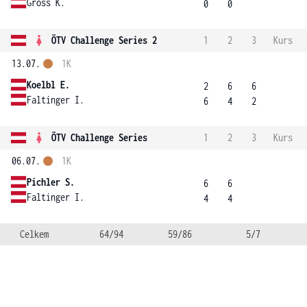
Gross K.
0
0
ÖTV Challenge Series 2
1
2
3
Kurs
13.07.
1K
Koelbl E.
2
6
6
Faltinger I.
6
4
2
ÖTV Challenge Series
1
2
3
Kurs
06.07.
1K
Pichler S.
6
6
Faltinger I.
4
4
Celkem
64/94
59/86
5/7