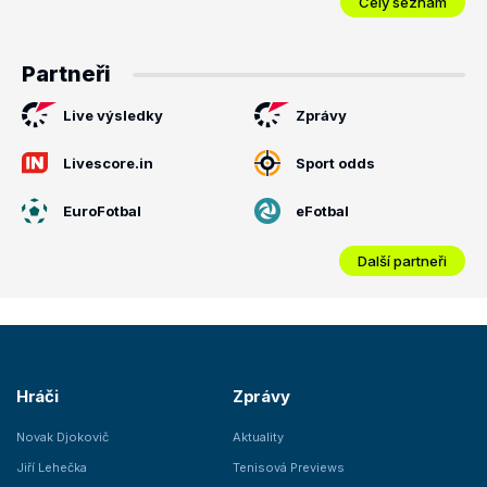
Celý seznam
Partneři
Live výsledky
Zprávy
Livescore.in
Sport odds
EuroFotbal
eFotbal
Další partneři
Hráči
Zprávy
Novak Djokovič
Aktuality
Jiří Lehečka
Tenisová Previews