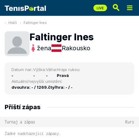
Hráči
Faltinger Ines
Faltinger Ines
žena
Rakousko
Datum nar.:
Výška:
Váha:
Hraje rukou:
-
-
-
Pravá
Aktuální/nejvyšší umístění:
dvouhra: - / 1269.
čtyřhra: - / -
Příští zápas
Turnaj a zápas
Kurs
Žádné nadcházející zápasy.