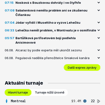
07:15
Nosková s Bouzkovou dohrály i ve čtyřhře
07:08
Sabalenková neměla problém ani se zkušenou
Číňankou
07:04
Jódar vyřídil i Musettiho a vyzve Lehečku
06:33
Lehečka neměl problém, v Montrealu je v osmifinále
05:57
Bartůňková po třísetovém boji podlehla
Anisimovové
06.08.
Alcaraz by podle experta měl ukončit sezonu
06.08.
Pegulaová nadělila přemožitelce Siniakové kanára
Další expres zprávy
Aktuální turnaje
Hlavní turnaje
Turnaje nižší úrovně
Montreal
$9.4M
22