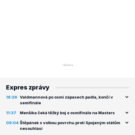
Expres zprávy
16:26
Valdmannová po osmi zápasech padla, končí v
semifinále
11:37
Menšíka čeká těžký boj o osmifinále na Masters
09:04
Štěpánek s volbou povrchu proti Spojeným státům
nesouhlasí