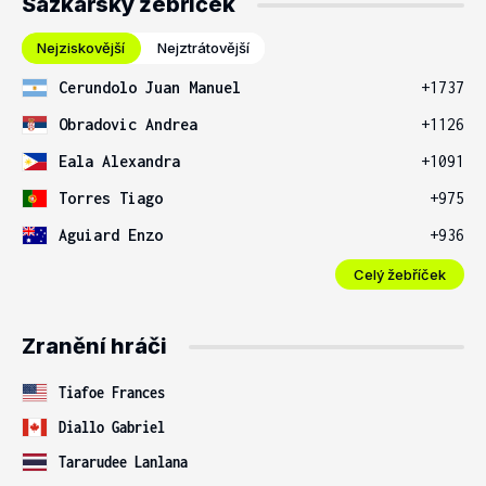
Sázkařský žebříček
Nejziskovější
Nejztrátovější
Cerundolo Juan Manuel
+1737
Obradovic Andrea
+1126
Eala Alexandra
+1091
Torres Tiago
+975
Aguiard Enzo
+936
Celý žebříček
Zranění hráči
Tiafoe Frances
Diallo Gabriel
Tararudee Lanlana