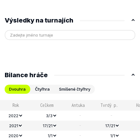
Výsledky na turnajích
Bilance hráče
Dvouhra
Čtyřhra
Smíšené čtyřhry
Rok
Celkem
Antuka
Tvrdý p.
H
-
-
2022
3/3
-
2021
17/21
17/21
-
2020
1/1
1/1