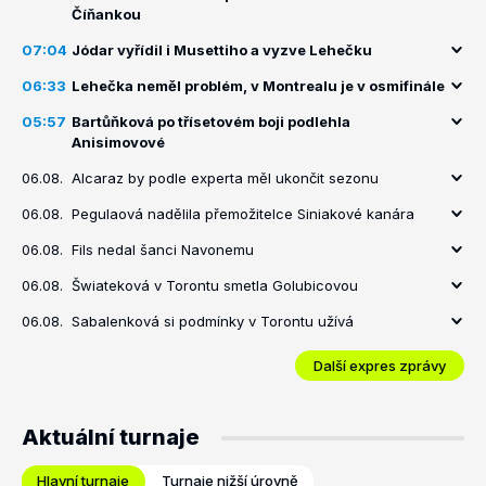
Číňankou
07:04
Jódar vyřídil i Musettiho a vyzve Lehečku
06:33
Lehečka neměl problém, v Montrealu je v osmifinále
05:57
Bartůňková po třísetovém boji podlehla
Anisimovové
06.08.
Alcaraz by podle experta měl ukončit sezonu
06.08.
Pegulaová nadělila přemožitelce Siniakové kanára
06.08.
Fils nedal šanci Navonemu
06.08.
Šwiateková v Torontu smetla Golubicovou
06.08.
Sabalenková si podmínky v Torontu užívá
Další expres zprávy
Aktuální turnaje
Hlavní turnaje
Turnaje nižší úrovně