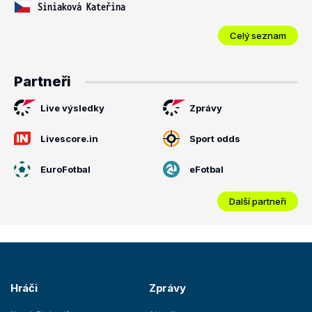
Siniaková Kateřina
Celý seznam
Partneři
Live výsledky
Zprávy
Livescore.in
Sport odds
EuroFotbal
eFotbal
Další partneři
Hráči
Zprávy