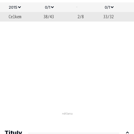
-
2015
0/1
0/1
Celkem
38/43
2/8
33/32
Tituly