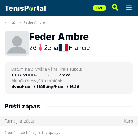
Hráči
Feder Ambre
Feder Ambre
26
žena
Francie
Datum nar.:
Výška:
Váha:
Hraje rukou:
13. 6. 2000
-
-
Pravá
Aktuální/nejvyšší umístění:
dvouhra: - / 1185.
čtyřhra: - / 1636.
Příští zápas
Turnaj a zápas
Kurs
Žádné nadcházející zápasy.