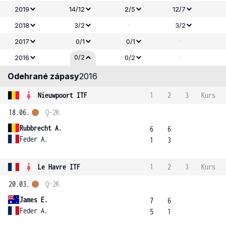
2019
14/12
2/5
12/7
-
2018
3/2
3/2
-
2017
0/1
0/1
-
0/2
2016
0/2
Odehrané zápasy
2016
Nieuwpoort ITF
1
2
3
Kurs
18.06.
Q-2K
Rubbrecht A.
6
6
Feder A.
1
3
Le Havre ITF
1
2
3
Kurs
20.03.
Q-2K
James E.
7
6
Feder A.
5
1