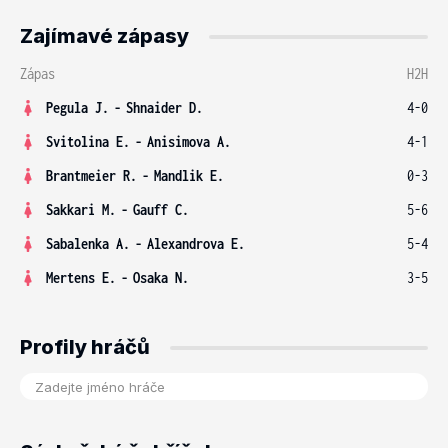
Zajímavé zápasy
Zápas
H2H
Pegula J.
-
Shnaider D.
4-0
Svitolina E.
-
Anisimova A.
4-1
Brantmeier R.
-
Mandlik E.
0-3
Sakkari M.
-
Gauff C.
5-6
Sabalenka A.
-
Alexandrova E.
5-4
Mertens E.
-
Osaka N.
3-5
Profily hráčů