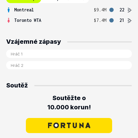
Montreal
$9.4M
22
Toronto WTA
$7.4M
21
Vzájemné zápasy
Soutěž
Soutěžte o
10.000 korun!