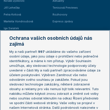
Novak Djokovič
Aktuality
Jiří Lehečka
Tenisová Previews
Petra Kvitová
Rozhovory
Markéta Vondroušová
Express zprávy
Iga Swiatek
Marie Bouzková
Ochrana vašich osobních údajů nás
Žebříčky
Kalendář turnajů
zajímá
My a naši partneři
997
ukládáme do vašeho zařízení
Žebříček ATP (muži)
Australian Open
osobní údaje, jako jsou údaje o prohlížení nebo jedinečné
Žebříček WTA (ženy)
French Open
identifikátory, a máme k nim přístup. Výběr Souhlasím
umožňuje, aby sledovací technologie podporovaly účely
Sázkařský žebříček
Wimbledon
uvedené v části My a naši partneři zpracováváme údaje za
US Open
účelem poskytování. Výběrem Zamítnout vše nebo
odvoláním svého souhlasu je zakážete. Pokud jsou
Turnaj mistrů
sledovací technologie zakázány, některé zobrazené
Turnaj mistryň
obsahy a reklamy pro vás nemusí být tolik relevantní. Tuto
Aktualní trendy
nabídku můžete kdykoli znovu zobrazit a změnit své volby
nebo souhlas odvolat kliknutím na odkaz Řízení předvoleb
ve spodní části webové stránky. Vaše volby se projeví v
Fotbalové přestupy
našem Internetová stránka. Další podrobnosti naleznete v
Livesport Daily