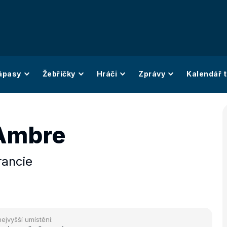
ápasy
Žebříčky
Hráči
Zprávy
Kalendář t
Ambre
rancie
nejvyšší umístění: