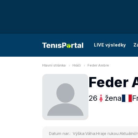
LIVE výsledky
Z
Hlavní stránka
Hráči
Feder Ambre
Feder 
26
žena
F
Datum nar.:
Výška:
Váha:
Hraje rukou:
Aktuální/