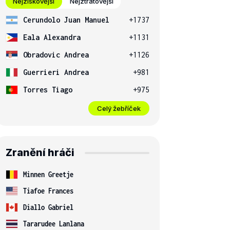
Nejziskovější
Nejztrátovější
Cerundolo Juan Manuel
+1737
Eala Alexandra
+1131
Obradovic Andrea
+1126
Guerrieri Andrea
+981
Torres Tiago
+975
Celý žebříček
Zranění hráči
Minnen Greetje
Tiafoe Frances
Diallo Gabriel
Tararudee Lanlana