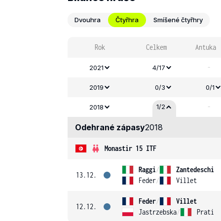
Dvouhra
Čtyřhra
Smíšené čtyřhry
Rok
Celkem
Antuka
-
2021
4/17
2019
0/3
0/1
-
1/2
2018
Odehrané zápasy
2018
Monastir 15 ITF
Raggi
/
Zantedeschi
13.12.
Feder
/
Villet
Feder
/
Villet
12.12.
Jastrzebska
/
Prati