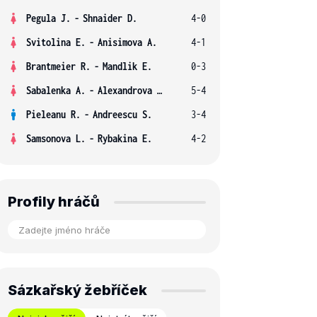
Pegula J.
-
Shnaider D.
4-0
Svitolina E.
-
Anisimova A.
4-1
Brantmeier R.
-
Mandlik E.
0-3
Sabalenka A.
-
Alexandrova E.
5-4
Pieleanu R.
-
Andreescu S.
3-4
Samsonova L.
-
Rybakina E.
4-2
Profily hráčů
Sázkařský žebříček