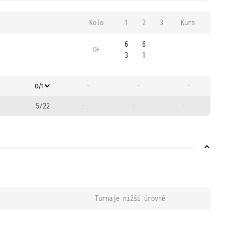
Kolo
1
2
3
Kurs
6
6
OF
3
1
-
-
-
0/1
5/22
-
-
-
Turnaje nižší úrovně