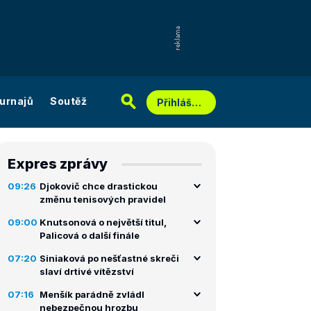
urnajů
Soutěž
Přihlášení
Expres zprávy
09:26
Djokovič chce drastickou
změnu tenisových pravidel
09:00
Knutsonová o největší titul,
Palicová o další finále
07:20
Siniaková po nešťastné skreči
slaví drtivé vítězství
07:16
Menšík parádně zvládl
nebezpečnou hrozbu