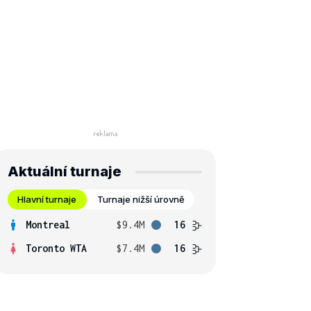
Aktuální turnaje
Hlavní turnaje
Turnaje nižší úrovně
Montreal
$9.4M
16
Toronto WTA
$7.4M
16