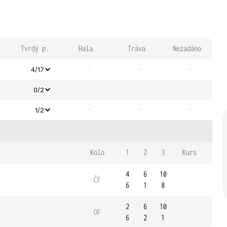
Tvrdý p.
Hala
Tráva
Nezadáno
-
-
-
4/17
-
-
-
0/2
-
-
-
1/2
Kolo
1
2
3
Kurs
4
6
10
ČF
6
1
8
2
6
10
OF
6
2
1