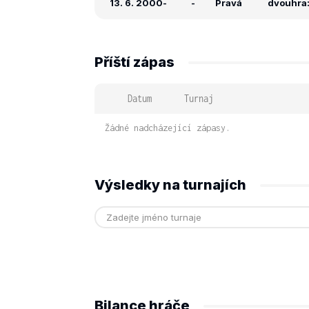
13. 6. 2000
-
-
Pravá
dvouhra: 
Příští zápas
Datum
Turnaj
Žádné nadcházející zápasy.
Výsledky na turnajích
Bilance hráče