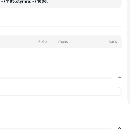
- / 1185.
čtyřhra: - / 1636.
Kolo
Zápas
Kurs