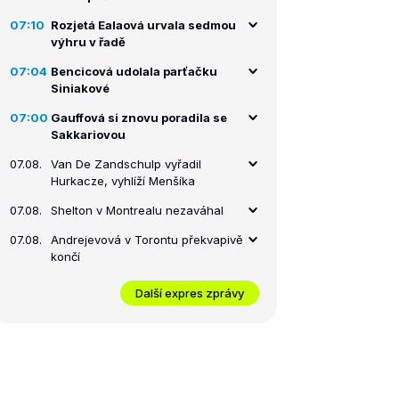
07:10
Rozjetá Ealaová urvala sedmou
výhru v řadě
07:04
Bencicová udolala parťačku
Siniakové
07:00
Gauffová si znovu poradila se
Sakkariovou
07.08.
Van De Zandschulp vyřadil
Hurkacze, vyhlíží Menšíka
07.08.
Shelton v Montrealu nezaváhal
07.08.
Andrejevová v Torontu překvapivě
končí
Další expres zprávy