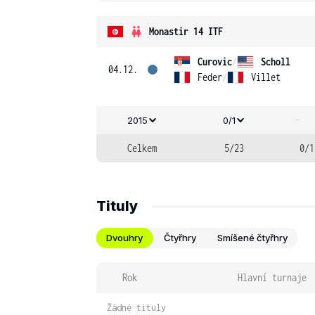
Monastir 14 ITF
Curovic
/
Scholl
04.12.
Feder
/
Villet
-
2015
0/1
Celkem
5/23
0/1
Tituly
Dvouhry
Čtyřhry
Smíšené čtyřhry
Rok
Hlavní turnaje
Žádné tituly