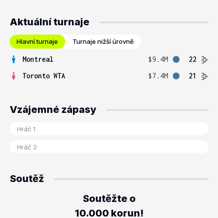
Aktuální turnaje
Hlavní turnaje
Turnaje nižší úrovně
Montreal
$9.4M
22
Toronto WTA
$7.4M
21
Vzájemné zápasy
Soutěž
Soutěžte o
10.000 korun!