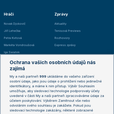
Hráči
Zprávy
Novak Djokovič
Aktuality
Jiří Lehečka
Tenisová Previews
Petra Kvitová
Rozhovory
Markéta Vondroušová
Express zprávy
Iga Swiatek
Marie Bouzková
Ochrana vašich osobních údajů nás
Žebříčky
Kalendář turnajů
zajímá
My a naši partneři
999
ukládáme do vašeho zařízení
Žebříček ATP (muži)
Australian Open
osobní údaje, jako jsou údaje o prohlížení nebo jedinečné
Žebříček WTA (ženy)
French Open
identifikátory, a máme k nim přístup. Výběr Souhlasím
umožňuje, aby sledovací technologie podporovaly účely
Sázkařský žebříček
Wimbledon
uvedené v části My a naši partneři zpracováváme údaje za
US Open
účelem poskytování. Výběrem Zamítnout vše nebo
odvoláním svého souhlasu je zakážete. Pokud jsou
Turnaj mistrů
sledovací technologie zakázány, některé zobrazené
Turnaj mistryň