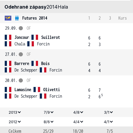
Odehrané zápasy
2014
Hala
Futures 2014
1
2
3
Kurs
29.09.
OF
Joncour
/
Suillerot
6
6
Chala
/
Forcin
2
3
27.01.
OF
Barrere
/
Bois
6
6
De Schepper
/
Forcin
4
4
20.01.
OF
Lamasine
/
Olivetti
6
7
5
De Schepper
/
Forcin
2
6
2013
7/9
4/8
3/1
2012
8/6
4/4
4/1
Celkem
25/29
18/20
7/5