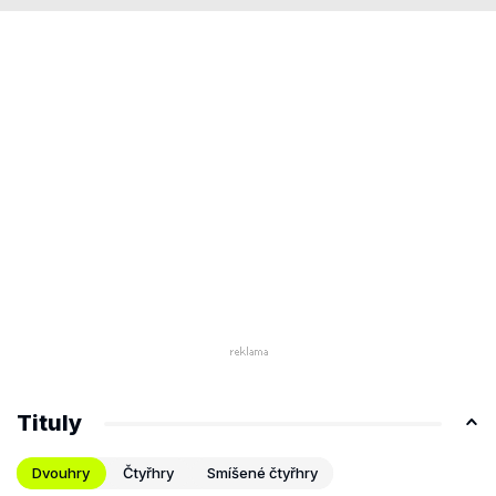
Tituly
Dvouhry
Čtyřhry
Smíšené čtyřhry