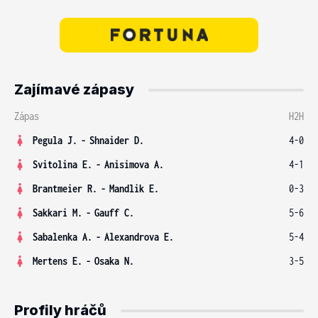
Zajímavé zápasy
Zápas
H2H
Pegula J.
-
Shnaider D.
4-0
Svitolina E.
-
Anisimova A.
4-1
Brantmeier R.
-
Mandlik E.
0-3
Sakkari M.
-
Gauff C.
5-6
Sabalenka A.
-
Alexandrova E.
5-4
Mertens E.
-
Osaka N.
3-5
Profily hráčů