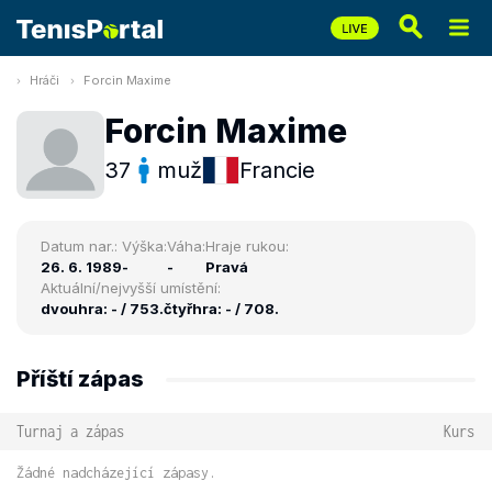
Hráči
Forcin Maxime
Forcin Maxime
37
muž
Francie
Datum nar.:
Výška:
Váha:
Hraje rukou:
26. 6. 1989
-
-
Pravá
Aktuální/nejvyšší umístění:
dvouhra: - / 753.
čtyřhra: - / 708.
Příští zápas
Turnaj a zápas
Kurs
Žádné nadcházející zápasy.