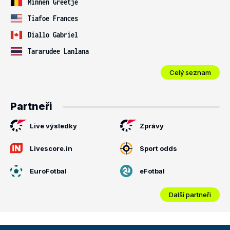
Minnen Greetje
Tiafoe Frances
Diallo Gabriel
Tararudee Lanlana
Celý seznam
Partneři
Live výsledky
Zprávy
Livescore.in
Sport odds
EuroFotbal
eFotbal
Další partneři