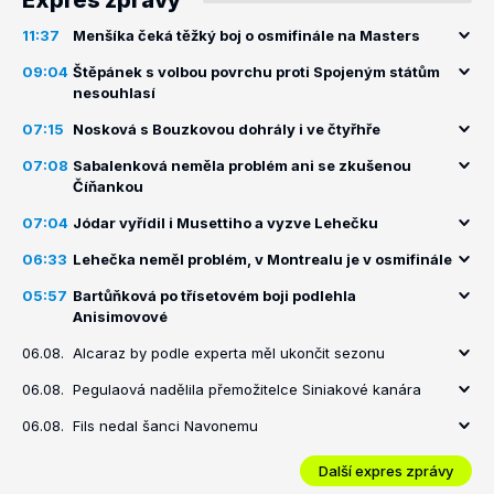
Expres zprávy
11:37
Menšíka čeká těžký boj o osmifinále na Masters
09:04
Štěpánek s volbou povrchu proti Spojeným státům
nesouhlasí
07:15
Nosková s Bouzkovou dohrály i ve čtyřhře
07:08
Sabalenková neměla problém ani se zkušenou
Číňankou
07:04
Jódar vyřídil i Musettiho a vyzve Lehečku
06:33
Lehečka neměl problém, v Montrealu je v osmifinále
05:57
Bartůňková po třísetovém boji podlehla
Anisimovové
06.08.
Alcaraz by podle experta měl ukončit sezonu
06.08.
Pegulaová nadělila přemožitelce Siniakové kanára
06.08.
Fils nedal šanci Navonemu
Další expres zprávy