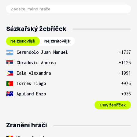
Sázkařský žebříček
Nejziskovější
Nejztrátovější
Cerundolo Juan Manuel
+1737
Obradovic Andrea
+1126
Eala Alexandra
+1091
Torres Tiago
+975
Aguiard Enzo
+936
Celý žebříček
Zranění hráči