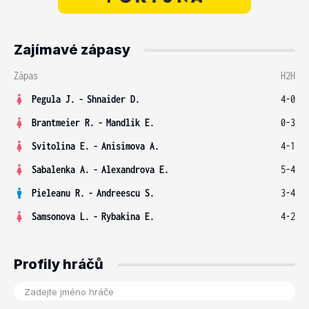
Zajímavé zápasy
Zápas
H2H
Pegula J.
-
Shnaider D.
4-0
Brantmeier R.
-
Mandlik E.
0-3
Svitolina E.
-
Anisimova A.
4-1
Sabalenka A.
-
Alexandrova E.
5-4
Pieleanu R.
-
Andreescu S.
3-4
Samsonova L.
-
Rybakina E.
4-2
Profily hráčů