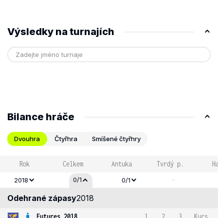
Výsledky na turnajích
Bilance hráče
Dvouhra
Čtyřhra
Smíšené čtyřhry
Rok
Celkem
Antuka
Tvrdý p.
H
-
0/1
2018
0/1
Odehrané zápasy
2018
Futures 2018
1
2
3
Kurs