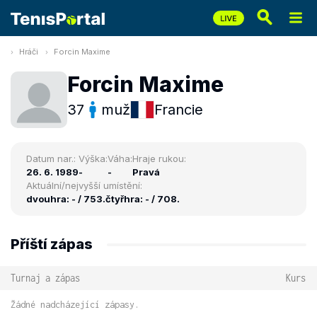
Hráči
Forcin Maxime
Forcin Maxime
37
muž
Francie
Datum nar.:
Výška:
Váha:
Hraje rukou:
26. 6. 1989
-
-
Pravá
Aktuální/nejvyšší umístění:
dvouhra: - / 753.
čtyřhra: - / 708.
Příští zápas
Turnaj a zápas
Kurs
Žádné nadcházející zápasy.