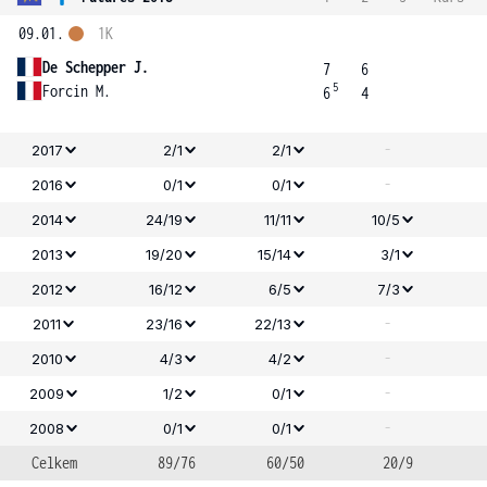
09.01.
1K
De Schepper J.
7
6
5
Forcin M.
6
4
-
2017
2/1
2/1
-
2016
0/1
0/1
2014
24/19
11/11
10/5
2013
19/20
15/14
3/1
2012
16/12
6/5
7/3
-
2011
23/16
22/13
-
2010
4/3
4/2
-
2009
1/2
0/1
-
2008
0/1
0/1
Celkem
89/76
60/50
20/9