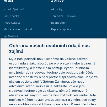
Hráči
Zprávy
Novak Djokovič
Aktuality
Jiří Lehečka
Tenisová Previews
Petra Kvitová
Rozhovory
Markéta Vondroušová
Express zprávy
Iga Swiatek
Marie Bouzková
Ochrana vašich osobních údajů nás
Žebříčky
Kalendář turnajů
zajímá
My a naši partneři
999
ukládáme do vašeho zařízení
Žebříček ATP (muži)
Australian Open
osobní údaje, jako jsou údaje o prohlížení nebo jedinečné
Žebříček WTA (ženy)
French Open
identifikátory, a máme k nim přístup. Výběr Souhlasím
umožňuje, aby sledovací technologie podporovaly účely
Sázkařský žebříček
Wimbledon
uvedené v části My a naši partneři zpracováváme údaje za
US Open
účelem poskytování. Výběrem Zamítnout vše nebo
odvoláním svého souhlasu je zakážete. Pokud jsou
Turnaj mistrů
sledovací technologie zakázány, některé zobrazené
Turnaj mistryň
obsahy a reklamy pro vás nemusí být tolik relevantní. Tuto
Aktualní trendy
nabídku můžete kdykoli znovu zobrazit a změnit své volby
nebo souhlas odvolat kliknutím na odkaz Řízení předvoleb