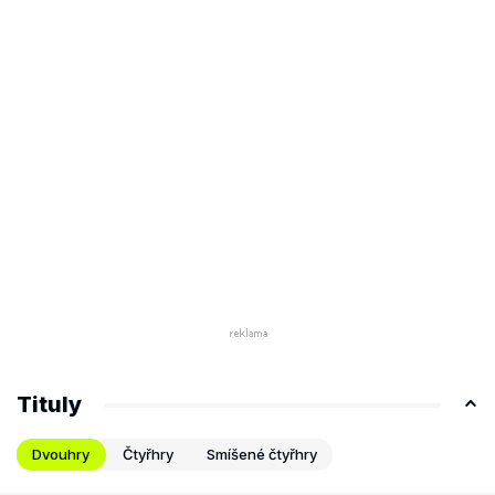
Tituly
Dvouhry
Čtyřhry
Smíšené čtyřhry