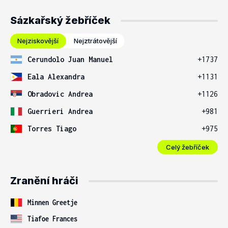
Sázkařský žebříček
Nejziskovější
Nejztrátovější
Cerundolo Juan Manuel
+1737
Eala Alexandra
+1131
Obradovic Andrea
+1126
Guerrieri Andrea
+981
Torres Tiago
+975
Celý žebříček
Zranění hráči
Minnen Greetje
Tiafoe Frances