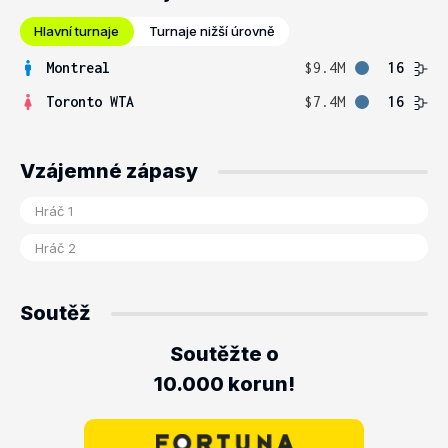
Hlavní turnaje
Turnaje nižší úrovně
Montreal
$9.4M
16
Toronto WTA
$7.4M
16
Vzájemné zápasy
Soutěž
Soutěžte o
10.000 korun!