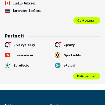
Diallo Gabriel
Tararudee Lanlana
Celý seznam
Partneři
Live výsledky
Zprávy
Livescore.in
Sport odds
EuroFotbal
eFotbal
Další partneři