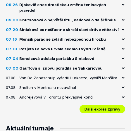
09:26
Djokovič chce drastickou změnu tenisových
pravidel
09:00
Knutsonová o největší titul, Palicová o další finále
07:20
Siniaková po nešťastné skreči slaví drtivé vítězství
07:16
Menšík parádně zvládl nebezpečnou hrozbu
07:10
Rozjetá Ealaová urvala sedmou výhru v řadě
07:04
Bencicová udolala parťačku Siniakové
07:00
Gauffová si znovu poradila se Sakkariovou
07.08.
Van De Zandschulp vyřadil Hurkacze, vyhlíží Menšíka
07.08.
Shelton v Montrealu nezaváhal
07.08.
Andrejevová v Torontu překvapivě končí
Další expres zprávy
Aktuální turnaje