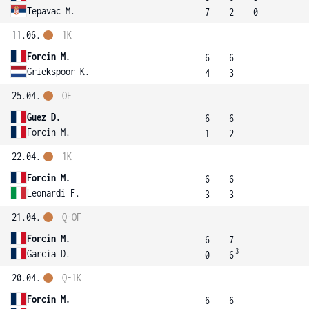
Tepavac M.
7
2
0
11.06.
1K
Forcin M.
6
6
Griekspoor K.
4
3
25.04.
OF
Guez D.
6
6
Forcin M.
1
2
22.04.
1K
Forcin M.
6
6
Leonardi F.
3
3
21.04.
Q-OF
Forcin M.
6
7
3
Garcia D.
0
6
20.04.
Q-1K
Forcin M.
6
6