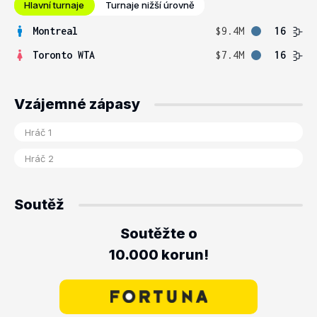
Hlavní turnaje
Turnaje nižší úrovně
Montreal
$9.4M
16
Toronto WTA
$7.4M
16
Vzájemné zápasy
Soutěž
Soutěžte o
10.000 korun!