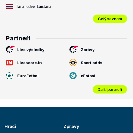
Tararudee Lanlana
Celý seznam
Partneři
Live výsledky
Zprávy
Livescore.in
Sport odds
EuroFotbal
eFotbal
Další partneři
Hráči
Zprávy