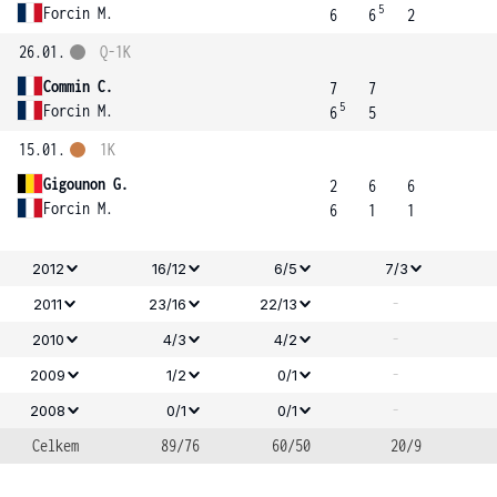
5
Forcin M.
6
6
2
26.01.
Q-1K
Commin C.
7
7
5
Forcin M.
6
5
15.01.
1K
Gigounon G.
2
6
6
Forcin M.
6
1
1
2012
16/12
6/5
7/3
-
2011
23/16
22/13
-
2010
4/3
4/2
-
2009
1/2
0/1
-
2008
0/1
0/1
Celkem
89/76
60/50
20/9