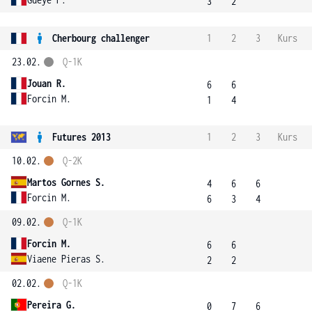
3
2
Cherbourg challenger
1
2
3
Kurs
23.02.
Q-1K
Jouan R.
6
6
Forcin M.
1
4
Futures 2013
1
2
3
Kurs
10.02.
Q-2K
Martos Gornes S.
4
6
6
Forcin M.
6
3
4
09.02.
Q-1K
Forcin M.
6
6
Viaene Pieras S.
2
2
02.02.
Q-1K
Pereira G.
0
7
6