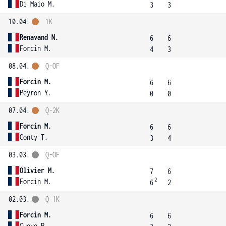
Di Maio M.
3
3
10.04.
1K
Renavand N.
6
6
Forcin M.
4
3
08.04.
Q-OF
Forcin M.
6
6
Peyron Y.
0
0
07.04.
Q-2K
Forcin M.
6
6
Conty T.
3
4
03.03.
Q-OF
Olivier M.
7
6
2
Forcin M.
6
2
02.03.
Q-1K
Forcin M.
6
6
Gueye P.