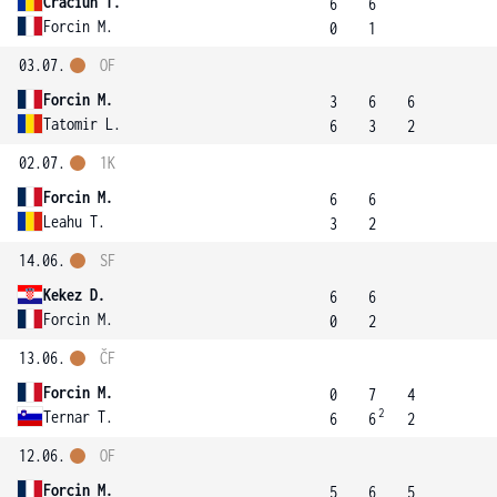
Craciun T.
6
6
Forcin M.
0
1
03.07.
OF
Forcin M.
3
6
6
Tatomir L.
6
3
2
02.07.
1K
Forcin M.
6
6
Leahu T.
3
2
14.06.
SF
Kekez D.
6
6
Forcin M.
0
2
13.06.
ČF
Forcin M.
0
7
4
2
Ternar T.
6
6
2
12.06.
OF
Forcin M.
5
6
5