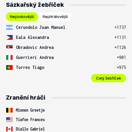
Sázkařský žebříček
Nejziskovější
Nejztrátovější
Cerundolo Juan Manuel
+1737
Eala Alexandra
+1131
Obradovic Andrea
+1126
Guerrieri Andrea
+981
Torres Tiago
+975
Celý žebříček
Zranění hráči
Minnen Greetje
Tiafoe Frances
Diallo Gabriel