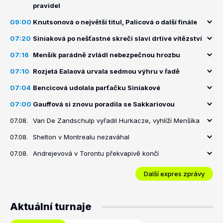
pravidel
09:00
Knutsonová o největší titul, Palicová o další finále
07:20
Siniaková po nešťastné skreči slaví drtivé vítězství
07:16
Menšík parádně zvládl nebezpečnou hrozbu
07:10
Rozjetá Ealaová urvala sedmou výhru v řadě
07:04
Bencicová udolala parťačku Siniakové
07:00
Gauffová si znovu poradila se Sakkariovou
07.08.
Van De Zandschulp vyřadil Hurkacze, vyhlíží Menšíka
07.08.
Shelton v Montrealu nezaváhal
07.08.
Andrejevová v Torontu překvapivě končí
Další expres zprávy
Aktuální turnaje