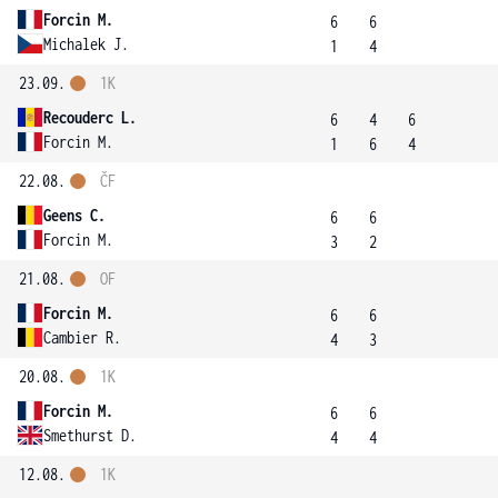
Forcin M.
6
6
Michalek J.
1
4
23.09.
1K
Recouderc L.
6
4
6
Forcin M.
1
6
4
22.08.
ČF
Geens C.
6
6
Forcin M.
3
2
21.08.
OF
Forcin M.
6
6
Cambier R.
4
3
20.08.
1K
Forcin M.
6
6
Smethurst D.
4
4
12.08.
1K