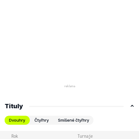
Tituly
Dvouhry
Čtyřhry
Smíšené čtyřhry
Rok
Turnaje