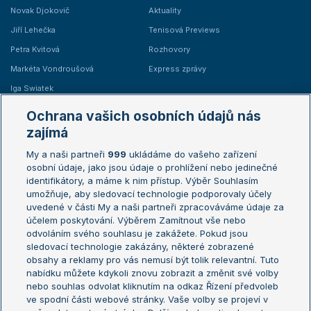
Novak Djokovič
Aktuality
Jiří Lehečka
Tenisová Previews
Petra Kvitová
Rozhovory
Markéta Vondroušová
Express zprávy
Iga Swiatek
Marie Bouzková
Ochrana vašich osobních údajů nás
Žebříčky
Kalendář turnajů
zajímá
My a naši partneři
999
ukládáme do vašeho zařízení
Žebříček ATP (muži)
Australian Open
osobní údaje, jako jsou údaje o prohlížení nebo jedinečné
Žebříček WTA (ženy)
French Open
identifikátory, a máme k nim přístup. Výběr Souhlasím
umožňuje, aby sledovací technologie podporovaly účely
Sázkařský žebříček
Wimbledon
uvedené v části My a naši partneři zpracováváme údaje za
US Open
účelem poskytování. Výběrem Zamítnout vše nebo
odvoláním svého souhlasu je zakážete. Pokud jsou
Turnaj mistrů
sledovací technologie zakázány, některé zobrazené
Turnaj mistryň
obsahy a reklamy pro vás nemusí být tolik relevantní. Tuto
Aktualní trendy
nabídku můžete kdykoli znovu zobrazit a změnit své volby
nebo souhlas odvolat kliknutím na odkaz Řízení předvoleb
ve spodní části webové stránky. Vaše volby se projeví v
Fotbalové přestupy