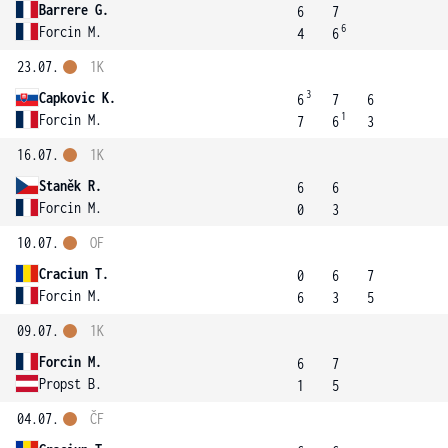
Barrere G.
6
7
6
Forcin M.
4
6
23.07.
1K
3
Capkovic K.
6
7
6
1
Forcin M.
7
6
3
16.07.
1K
Staněk R.
6
6
Forcin M.
0
3
10.07.
OF
Craciun T.
0
6
7
Forcin M.
6
3
5
09.07.
1K
Forcin M.
6
7
Propst B.
1
5
04.07.
ČF