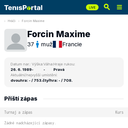
Hráči
Forcin Maxime
Forcin Maxime
37
muž
Francie
Datum nar.:
Výška:
Váha:
Hraje rukou:
26. 6. 1989
-
-
Pravá
Aktuální/nejvyšší umístění:
dvouhra: - / 753.
čtyřhra: - / 708.
Příští zápas
Turnaj a zápas
Kurs
Žádné nadcházející zápasy.