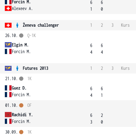
Forcin M.
6
6
Alexeev A.
1
0
Ženeva challenger
1
2
3
Kurs
26.10.
Q-1K
Elgin M.
6
6
Forcin M.
4
4
Futures 2013
1
2
3
Kurs
21.10.
1K
Guez D.
6
6
Forcin M.
4
1
01.10.
OF
Rachidi Y.
6
2
Forcin M.
3
0
30.09.
1K