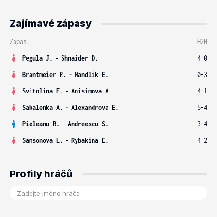
Zajímavé zápasy
Zápas
H2H
Pegula J.
-
Shnaider D.
4-0
Brantmeier R.
-
Mandlik E.
0-3
Svitolina E.
-
Anisimova A.
4-1
Sabalenka A.
-
Alexandrova E.
5-4
Pieleanu R.
-
Andreescu S.
3-4
Samsonova L.
-
Rybakina E.
4-2
Profily hráčů