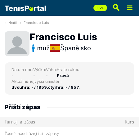
Hráči
Francisco Luis
Francisco Luis
muž
Španělsko
Datum nar.:
Výška:
Váha:
Hraje rukou:
-
-
-
Pravá
Aktuální/nejvyšší umístění:
dvouhra: - / 1859.
čtyřhra: - / 857.
Příští zápas
Turnaj a zápas
Kurs
Žádné nadcházející zápasy.