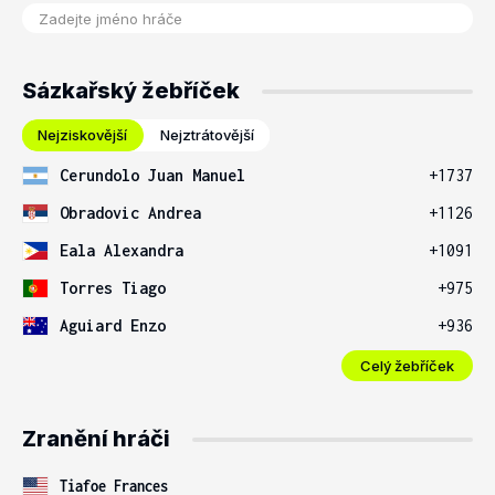
Sázkařský žebříček
Nejziskovější
Nejztrátovější
Cerundolo Juan Manuel
+1737
Obradovic Andrea
+1126
Eala Alexandra
+1091
Torres Tiago
+975
Aguiard Enzo
+936
Celý žebříček
Zranění hráči
Tiafoe Frances