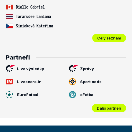
Diallo Gabriel
Tararudee Lanlana
Siniaková Kateřina
Celý seznam
Partneři
Live výsledky
Zprávy
Livescore.in
Sport odds
EuroFotbal
eFotbal
Další partneři