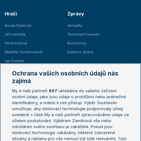
Hráči
Zprávy
Novak Djokovič
Aktuality
Jiří Lehečka
Tenisová Previews
Petra Kvitová
Rozhovory
Markéta Vondroušová
Express zprávy
Iga Swiatek
Marie Bouzková
Ochrana vašich osobních údajů nás
Žebříčky
Kalendář turnajů
zajímá
My a naši partneři
997
ukládáme do vašeho zařízení
Žebříček ATP (muži)
Australian Open
osobní údaje, jako jsou údaje o prohlížení nebo jedinečné
Žebříček WTA (ženy)
French Open
identifikátory, a máme k nim přístup. Výběr Souhlasím
umožňuje, aby sledovací technologie podporovaly účely
Sázkařský žebříček
Wimbledon
uvedené v části My a naši partneři zpracováváme údaje za
US Open
účelem poskytování. Výběrem Zamítnout vše nebo
odvoláním svého souhlasu je zakážete. Pokud jsou
Turnaj mistrů
sledovací technologie zakázány, některé zobrazené
Turnaj mistryň
obsahy a reklamy pro vás nemusí být tolik relevantní. Tuto