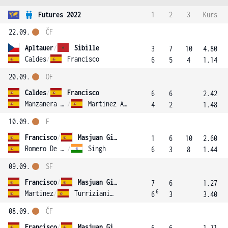
Futures 2022
1
2
3
Kurs
22.09.
ČF
Apltauer
/
Sibille
3
7
10
4.80
Caldes
/
Francisco
6
5
4
1.14
20.09.
OF
Caldes
/
Francisco
6
6
2.42
Manzanera Pertusa
/
Martinez Arjona
4
2
1.48
10.09.
F
Francisco
/
Masjuan Ginel
1
6
10
2.60
Romero De Avila Senise
/
Singh
6
3
8
1.44
09.09.
SF
Francisco
/
Masjuan Ginel
7
6
1.27
6
Martinez
/
Turriziani Alvarez
6
3
3.40
08.09.
ČF
Francisco
/
Masjuan Ginel
6
6
1.71