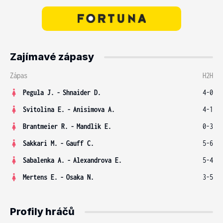
Zajímavé zápasy
Zápas
H2H
Pegula J.
-
Shnaider D.
4-0
Svitolina E.
-
Anisimova A.
4-1
Brantmeier R.
-
Mandlik E.
0-3
Sakkari M.
-
Gauff C.
5-6
Sabalenka A.
-
Alexandrova E.
5-4
Mertens E.
-
Osaka N.
3-5
Profily hráčů