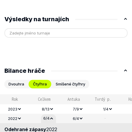
Výsledky na turnajích
Bilance hráče
Dvouhra
Čtyřhra
Smíšené čtyřhry
Rok
Celkem
Antuka
Tvrdý p.
H
2023
8/13
7/9
1/4
-
6/4
2022
6/4
Odehrané zápasy
2022