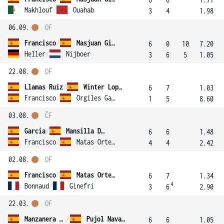
Makhlouf
/
Ouahab
3
4
1.98
06.09.
OF
Francisco
/
Masjuan Ginel
6
0
10
7.20
Heller
/
Nijboer
3
6
5
1.05
22.08.
OF
Llamas Ruiz
/
Winter Lopez
6
7
1.03
Francisco
/
Orgiles Garcia Retamero
1
5
8.60
03.08.
ČF
Garcia
/
Mansilla Diez
6
6
1.48
Francisco
/
Matas Ortega
4
4
2.42
02.08.
OF
Francisco
/
Matas Ortega
6
7
1.34
4
Bonnaud
/
Ginefri
3
6
2.90
22.03.
OF
Manzanera Pertusa
/
Pujol Navarro
6
6
1.05