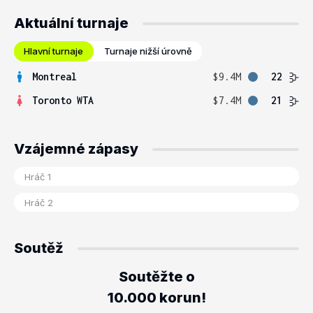
Aktuální turnaje
Hlavní turnaje
Turnaje nižší úrovně
Montreal
$9.4M
22
Toronto WTA
$7.4M
21
Vzájemné zápasy
Soutěž
Soutěžte o
10.000 korun!