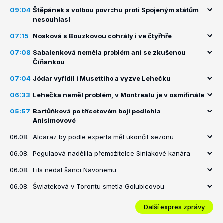
09:04
Štěpánek s volbou povrchu proti Spojeným státům
nesouhlasí
07:15
Nosková s Bouzkovou dohrály i ve čtyřhře
07:08
Sabalenková neměla problém ani se zkušenou
Číňankou
07:04
Jódar vyřídil i Musettiho a vyzve Lehečku
06:33
Lehečka neměl problém, v Montrealu je v osmifinále
05:57
Bartůňková po třísetovém boji podlehla
Anisimovové
06.08.
Alcaraz by podle experta měl ukončit sezonu
06.08.
Pegulaová nadělila přemožitelce Siniakové kanára
06.08.
Fils nedal šanci Navonemu
06.08.
Šwiateková v Torontu smetla Golubicovou
Další expres zprávy