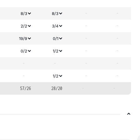
-
-
8/3
8/3
-
-
2/2
3/4
-
-
19/9
0/1
-
-
0/2
1/2
-
-
-
-
-
-
-
1/2
57/26
28/20
-
-