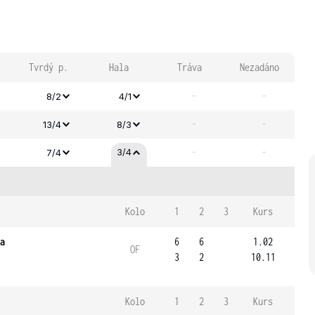
Tvrdý p.
Hala
Tráva
Nezadáno
-
-
8/2
4/1
-
-
13/4
8/3
-
-
3/4
7/4
Kolo
1
2
3
Kurs
a
6
6
1.02
OF
3
2
10.11
Kolo
1
2
3
Kurs