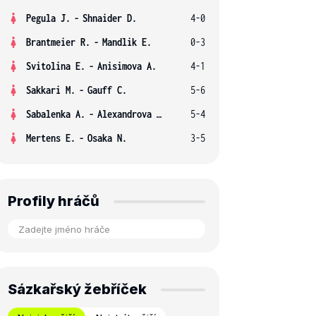
Pegula J.
-
Shnaider D.
4-0
Brantmeier R.
-
Mandlik E.
0-3
Svitolina E.
-
Anisimova A.
4-1
Sakkari M.
-
Gauff C.
5-6
Sabalenka A.
-
Alexandrova E.
5-4
Mertens E.
-
Osaka N.
3-5
Profily hráčů
Sázkařský žebříček