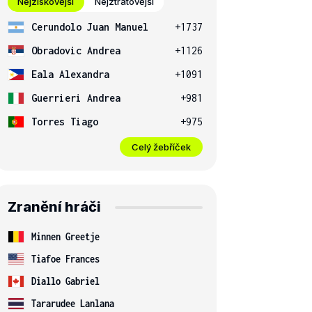
Nejziskovější
Nejztrátovější
Cerundolo Juan Manuel
+1737
Obradovic Andrea
+1126
Eala Alexandra
+1091
Guerrieri Andrea
+981
Torres Tiago
+975
Celý žebříček
Zranění hráči
Minnen Greetje
Tiafoe Frances
Diallo Gabriel
Tararudee Lanlana