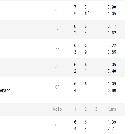
7
7
7.00
ČF
7
5
6
1.05
6
6
2.17
F
2
4
1.62
6
6
1.22
SF
3
0
3.85
6
6
1.05
ČF
2
1
7.40
6
6
1.09
OF
enard
4
1
5.80
Kolo
1
2
3
Kurs
6
6
1.39
OF
4
4
2.71