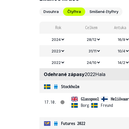
Dvouhra
Čtyřhra
Smíšené čtyřhry
Rok
Celkem
Antuka
2024
28/12
16/9
2023
31/11
10/4
2022
24/10
14/2
Odehrané zápasy
2022
Hala
Stockholm
Glasspool
/
Heliövaar
17.10.
Borg
/
Freund
Futures 2022