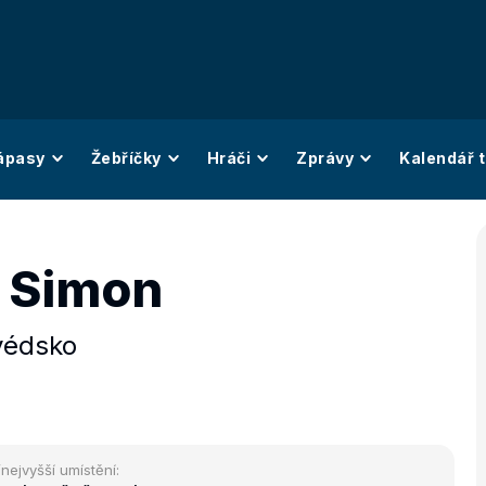
ápasy
Žebříčky
Hráči
Zprávy
Kalendář t
 Simon
védsko
/nejvyšší umístění: