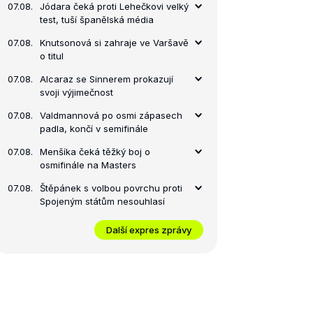
07.08.
Jódara čeká proti Lehečkovi velký
test, tuší španělská média
07.08.
Knutsonová si zahraje ve Varšavě
o titul
07.08.
Alcaraz se Sinnerem prokazují
svoji výjimečnost
07.08.
Valdmannová po osmi zápasech
padla, končí v semifinále
07.08.
Menšíka čeká těžký boj o
osmifinále na Masters
07.08.
Štěpánek s volbou povrchu proti
Spojeným státům nesouhlasí
Další expres zprávy