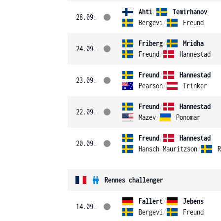
Ahti
/
Temirhanov
28.09.
Bergevi
/
Freund
Friberg
/
Mridha
24.09.
Freund
/
Hannestad
Freund
/
Hannestad
23.09.
Pearson
/
Trinker
Freund
/
Hannestad
22.09.
Mazev
/
Ponomar
Freund
/
Hannestad
20.09.
Hansch Mauritzson
/
R
Rennes challenger
Fallert
/
Jebens
14.09.
Bergevi
/
Freund