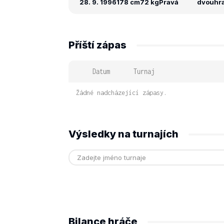
28. 9. 1996
178 cm
72 kg
Pravá
dvouhra:
Příští zápas
Datum
Turnaj
Žádné nadcházející zápasy.
Výsledky na turnajích
Bilance hráče