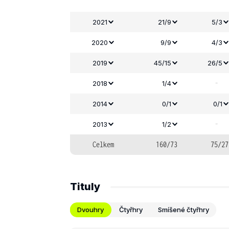
2021
21/9
5/3
2020
9/9
4/3
2019
45/15
26/5
-
2018
1/4
2014
0/1
0/1
-
2013
1/2
Celkem
160/73
75/27
Tituly
Dvouhry
Čtyřhry
Smíšené čtyřhry