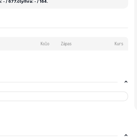
 - / 677.
čtyřhra: - / 164.
Kolo
Zápas
Kurs