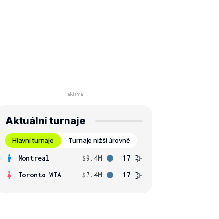
Aktuální turnaje
Hlavní turnaje
Turnaje nižší úrovně
Montreal
$9.4M
17
Toronto WTA
$7.4M
17