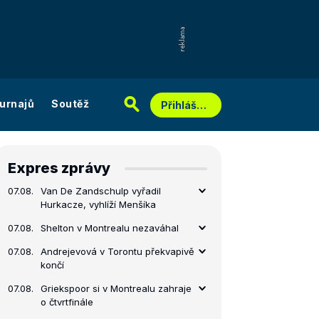
urnajů
Soutěž
Přihlášení
Expres zprávy
07.08.
Van De Zandschulp vyřadil
Hurkacze, vyhlíží Menšíka
07.08.
Shelton v Montrealu nezaváhal
07.08.
Andrejevová v Torontu překvapivě
končí
07.08.
Griekspoor si v Montrealu zahraje
o čtvrtfinále