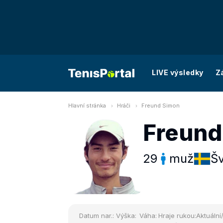
LIVE výsledky
Z
Hlavní stránka
Hráči
Freund Simon
Freund
29
muž
Š
Datum nar.:
Výška:
Váha:
Hraje rukou:
Aktuální