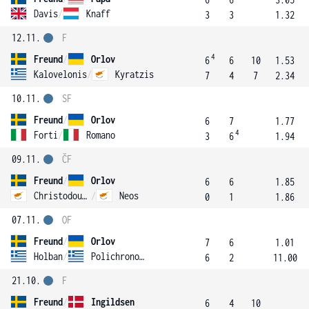
Davis
/
Knaff
3
3
1.32
12.11.
F
4
Freund
/
Orlov
6
6
10
1.53
Kalovelonis
/
Kyratzis
7
4
7
2.34
10.11.
SF
Freund
/
Orlov
6
7
1.77
4
Forti
/
Romano
3
6
1.94
09.11.
ČF
Freund
/
Orlov
6
6
1.85
Christodoulou
/
Neos
0
1
1.86
07.11.
OF
Freund
/
Orlov
7
6
1.01
Holban
/
Polichronopoulos
6
2
11.00
21.10.
F
Freund
/
Ingildsen
6
4
10