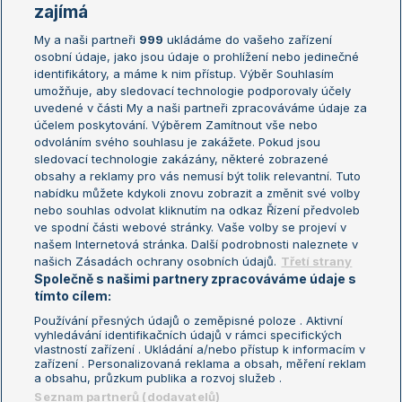
Žebříčky
Kalendář turnajů
zajímá
My a naši partneři
999
ukládáme do vašeho zařízení
Žebříček ATP (muži)
Australian Open
osobní údaje, jako jsou údaje o prohlížení nebo jedinečné
Žebříček WTA (ženy)
French Open
identifikátory, a máme k nim přístup. Výběr Souhlasím
umožňuje, aby sledovací technologie podporovaly účely
Sázkařský žebříček
Wimbledon
uvedené v části My a naši partneři zpracováváme údaje za
US Open
účelem poskytování. Výběrem Zamítnout vše nebo
odvoláním svého souhlasu je zakážete. Pokud jsou
Turnaj mistrů
sledovací technologie zakázány, některé zobrazené
Turnaj mistryň
obsahy a reklamy pro vás nemusí být tolik relevantní. Tuto
Aktualní trendy
nabídku můžete kdykoli znovu zobrazit a změnit své volby
nebo souhlas odvolat kliknutím na odkaz Řízení předvoleb
ve spodní části webové stránky. Vaše volby se projeví v
Fotbalové přestupy
našem Internetová stránka. Další podrobnosti naleznete v
Livesport Daily
našich Zásadách ochrany osobních údajů.
Třetí strany
Společně s našimi partnery zpracováváme údaje s
LS Prague Open
tímto cílem:
Používání přesných údajů o zeměpisné poloze . Aktivní
vyhledávání identifikačních údajů v rámci specifických
vlastností zařízení . Ukládání a/nebo přístup k informacím v
Podmínky užití
Nastavení soukromí
zařízení . Personalizovaná reklama a obsah, měření reklam
GDPR a žurnalistika
Reklama
a obsahu, průzkum publika a rozvoj služeb .
Informace o zpracování osobních
Kontakt
Seznam partnerů (dodavatelů)
údajů