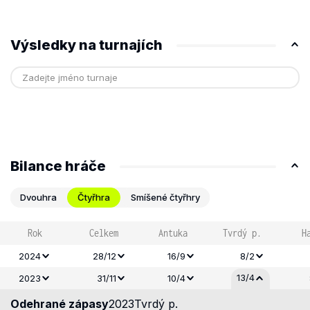
Výsledky na turnajích
Bilance hráče
Dvouhra
Čtyřhra
Smíšené čtyřhry
Rok
Celkem
Antuka
Tvrdý p.
H
2024
28/12
16/9
8/2
13/4
2023
31/11
10/4
Odehrané zápasy
2023
Tvrdý p.