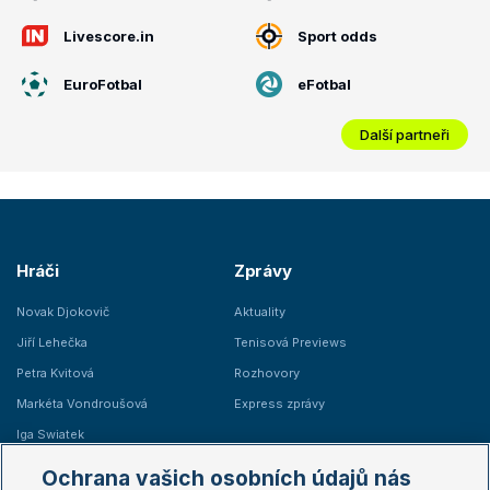
Livescore.in
Sport odds
EuroFotbal
eFotbal
Další partneři
Hráči
Zprávy
Novak Djokovič
Aktuality
Jiří Lehečka
Tenisová Previews
Petra Kvitová
Rozhovory
Markéta Vondroušová
Express zprávy
Iga Swiatek
Marie Bouzková
Ochrana vašich osobních údajů nás