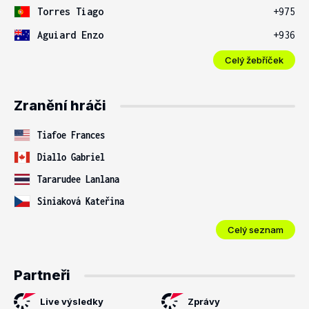
Torres Tiago
+975
Aguiard Enzo
+936
Celý žebříček
Zranění hráči
Tiafoe Frances
Diallo Gabriel
Tararudee Lanlana
Siniaková Kateřina
Celý seznam
Partneři
Live výsledky
Zprávy