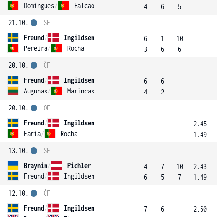
Domingues
/
Falcao
4
6
5
21.10.
SF
Freund
/
Ingildsen
6
1
10
Pereira
/
Rocha
3
6
6
20.10.
ČF
Freund
/
Ingildsen
6
6
Augunas
/
Marincas
4
2
20.10.
OF
Freund
/
Ingildsen
2.45
Faria
/
Rocha
1.49
13.10.
SF
Braynin
/
Pichler
4
7
10
2.43
Freund
/
Ingildsen
6
5
7
1.49
12.10.
ČF
Freund
/
Ingildsen
7
6
2.60