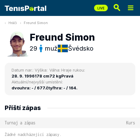
Hráči
Freund Simon
Freund Simon
29
muž
Švédsko
Datum nar.:
Výška:
Váha:
Hraje rukou:
28. 9. 1996
178 cm
72 kg
Pravá
Aktuální/nejvyšší umístění:
dvouhra: - / 677.
čtyřhra: - / 164.
Příští zápas
Turnaj a zápas
Kurs
Žádné nadcházející zápasy.