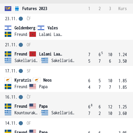
Futures 2023
1
2
3
Kurs
23.11.
ČF
Goldenberg
/
Vales
Freund
/
Lalami Laaroussi
21.11.
OF
5
Freund
/
Lalami Laaroussi
7
6
10
1.24
Sakellaridis
/
Sakellaridis
5
7
6
3.50
17.11.
SF
Kyratzis
/
Neos
6
5
10
1.85
Freund
/
Papa
4
7
7
1.85
16.11.
ČF
8
Freund
/
Papa
6
6
12
1.25
Kountourakis
/
Sakellaridis
7
2
10
3.60
14.11.
OF
Freund
/
Papa
6
6
3.05