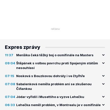
Expres zprávy
11:37
Menšíka čeká těžký boj o osmifinále na Masters
09:04
Štěpánek s volbou povrchu proti Spojeným státům
nesouhlasí
07:15
Nosková s Bouzkovou dohrály i ve čtyřhře
07:08
Sabalenková neměla problém ani se zkušenou
Číňankou
07:04
Jódar vyřídil i Musettiho a vyzve Lehečku
06:33
Lehečka neměl problém, v Montrealu je v osmifinále