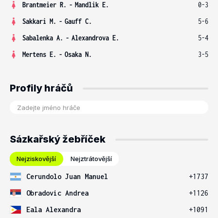
Brantmeier R.
-
Mandlik E.
0-3
Sakkari M.
-
Gauff C.
5-6
Sabalenka A.
-
Alexandrova E.
5-4
Mertens E.
-
Osaka N.
3-5
Profily hráčů
Sázkařský žebříček
Nejziskovější
Nejztrátovější
Cerundolo Juan Manuel
+1737
Obradovic Andrea
+1126
Eala Alexandra
+1091