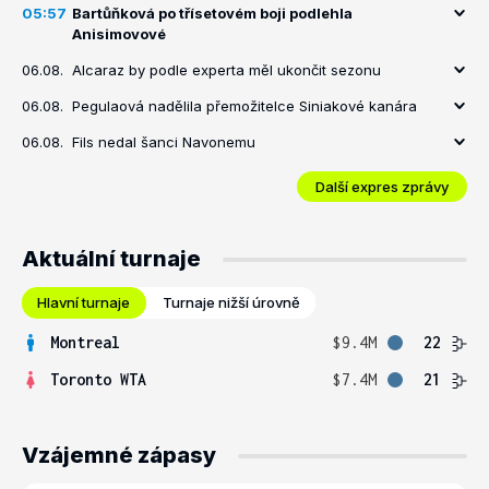
05:57
Bartůňková po třísetovém boji podlehla
Anisimovové
06.08.
Alcaraz by podle experta měl ukončit sezonu
06.08.
Pegulaová nadělila přemožitelce Siniakové kanára
06.08.
Fils nedal šanci Navonemu
Další expres zprávy
Aktuální turnaje
Hlavní turnaje
Turnaje nižší úrovně
Montreal
$9.4M
22
Toronto WTA
$7.4M
21
Vzájemné zápasy