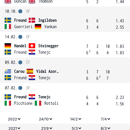
Duncan
/
Thomson
5
2
1.44
10.10.
OF
Freund
/
Ingildsen
6
6
1.43
Guerrieri
/
Vankan
3
4
2.55
14.02.
OF
Handel
/
Steinegger
7
3
10
1.83
3
Freund
/
Tonejc
6
6
4
1.83
09.02.
ČF
Carou
/
Vidal Azorin
3
7
10
3
Freund
/
Tonejc
6
6
7
07.02.
OF
Freund
/
Tonejc
6
6
2.23
Picchione
/
Rottoli
4
4
1.56
2022
24/10
14/2
7/4
2021
21/9
5/3
8/3