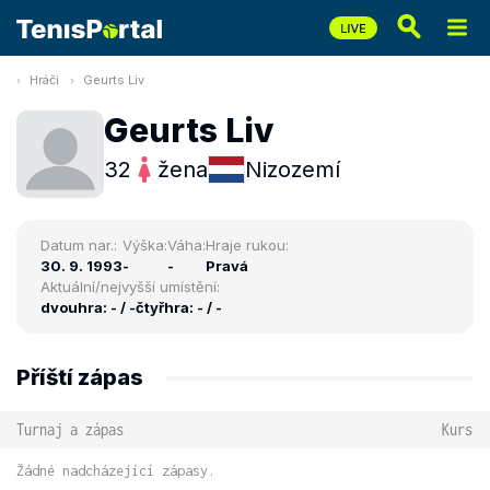
Hráči
Geurts Liv
Geurts Liv
32
žena
Nizozemí
Datum nar.:
Výška:
Váha:
Hraje rukou:
30. 9. 1993
-
-
Pravá
Aktuální/nejvyšší umístění:
dvouhra: - / -
čtyřhra: - / -
Příští zápas
Turnaj a zápas
Kurs
Žádné nadcházející zápasy.