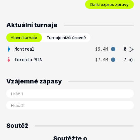
Další expres zprávy
Aktuální turnaje
Hlavní turnaje
Turnaje nižší úrovně
Montreal
$9.4M
8
Toronto WTA
$7.4M
7
Vzájemné zápasy
Soutěž
Soutěžte o