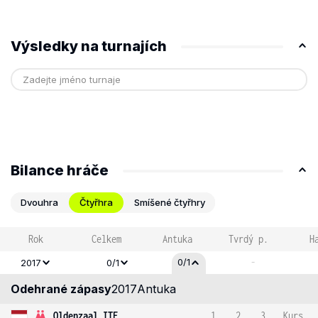
Výsledky na turnajích
Bilance hráče
Dvouhra
Čtyřhra
Smíšené čtyřhry
Rok
Celkem
Antuka
Tvrdý p.
H
-
0/1
2017
0/1
Odehrané zápasy
2017
Antuka
Oldenzaal ITF
1
2
3
Kurs