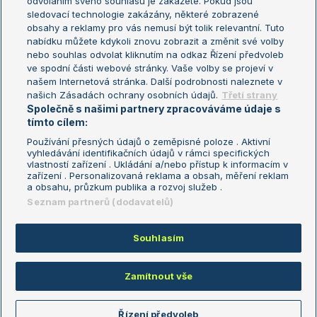
odvoláním svého souhlasu je zakážete. Pokud jsou
Turnaj mistrů
sledovací technologie zakázány, některé zobrazené
Turnaj mistryň
obsahy a reklamy pro vás nemusí být tolik relevantní. Tuto
Aktualní trendy
nabídku můžete kdykoli znovu zobrazit a změnit své volby
nebo souhlas odvolat kliknutím na odkaz Řízení předvoleb
ve spodní části webové stránky. Vaše volby se projeví v
Fotbalové přestupy
našem Internetová stránka. Další podrobnosti naleznete v
Livesport Daily
našich Zásadách ochrany osobních údajů.
Třetí strany
Společně s našimi partnery zpracováváme údaje s
LS Prague Open
tímto cílem:
Používání přesných údajů o zeměpisné poloze . Aktivní
vyhledávání identifikačních údajů v rámci specifických
vlastností zařízení . Ukládání a/nebo přístup k informacím v
Podmínky užití
Nastavení soukromí
zařízení . Personalizovaná reklama a obsah, měření reklam
GDPR a žurnalistika
Reklama
a obsahu, průzkum publika a rozvoj služeb .
Informace o zpracování osobních
Kontakt
Seznam partnerů (dodavatelů)
údajů
Tiráž
Souhlasím
Copyright © 2008-2026 TenisPortal.cz. Využíváme zpravodajství ČTK.
Zamítnout vše
Řízení předvoleb