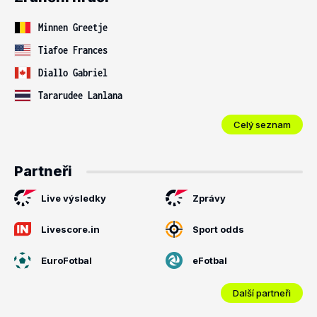
Minnen Greetje
Tiafoe Frances
Diallo Gabriel
Tararudee Lanlana
Celý seznam
Partneři
Live výsledky
Zprávy
Livescore.in
Sport odds
EuroFotbal
eFotbal
Další partneři