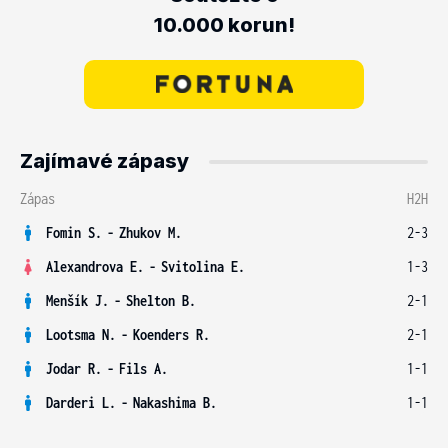
10.000 korun!
Zajímavé zápasy
Zápas
H2H
Fomin S.
-
Zhukov M.
2-3
Alexandrova E.
-
Svitolina E.
1-3
Menšík J.
-
Shelton B.
2-1
Lootsma N.
-
Koenders R.
2-1
Jodar R.
-
Fils A.
1-1
Darderi L.
-
Nakashima B.
1-1