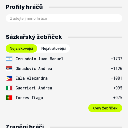
Profily hráčů
Sázkařský žebříček
Nejziskovější
Nejztrátovější
Cerundolo Juan Manuel
+1737
Obradovic Andrea
+1126
Eala Alexandra
+1081
Guerrieri Andrea
+995
Torres Tiago
+975
Celý žebříček
Zranění hráči