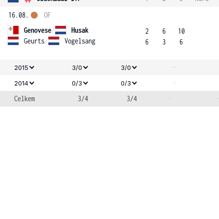
16.08.
OF
Genovese
/
Husak
2
6
10
Geurts
/
Vogelsang
6
3
6
-
2015
3/0
3/0
-
2014
0/3
0/3
Celkem
3/4
3/4
-