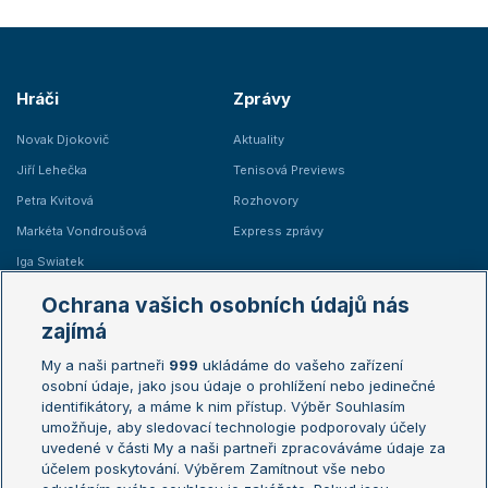
Hráči
Zprávy
Novak Djokovič
Aktuality
Jiří Lehečka
Tenisová Previews
Petra Kvitová
Rozhovory
Markéta Vondroušová
Express zprávy
Iga Swiatek
Marie Bouzková
Ochrana vašich osobních údajů nás
Žebříčky
Kalendář turnajů
zajímá
My a naši partneři
999
ukládáme do vašeho zařízení
Žebříček ATP (muži)
Australian Open
osobní údaje, jako jsou údaje o prohlížení nebo jedinečné
Žebříček WTA (ženy)
French Open
identifikátory, a máme k nim přístup. Výběr Souhlasím
umožňuje, aby sledovací technologie podporovaly účely
Sázkařský žebříček
Wimbledon
uvedené v části My a naši partneři zpracováváme údaje za
US Open
účelem poskytování. Výběrem Zamítnout vše nebo