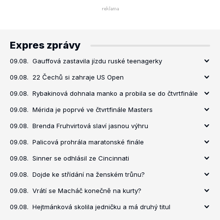
Expres zprávy
09.08.
Gauffová zastavila jízdu ruské teenagerky
09.08.
22 Čechů si zahraje US Open
09.08.
Rybakinová dohnala manko a probila se do čtvrtfinále
09.08.
Mérida je poprvé ve čtvrtfinále Masters
09.08.
Brenda Fruhvirtová slaví jasnou výhru
09.08.
Palicová prohrála maratonské finále
09.08.
Sinner se odhlásil ze Cincinnati
09.08.
Dojde ke střídání na ženském trůnu?
09.08.
Vrátí se Macháč konečně na kurty?
09.08.
Hejtmánková skolila jedničku a má druhý titul