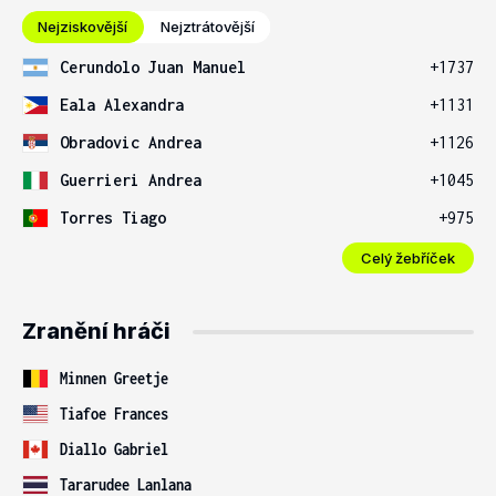
Nejziskovější
Nejztrátovější
Cerundolo Juan Manuel
+1737
Eala Alexandra
+1131
Obradovic Andrea
+1126
Guerrieri Andrea
+1045
Torres Tiago
+975
Celý žebříček
Zranění hráči
Minnen Greetje
Tiafoe Frances
Diallo Gabriel
Tararudee Lanlana