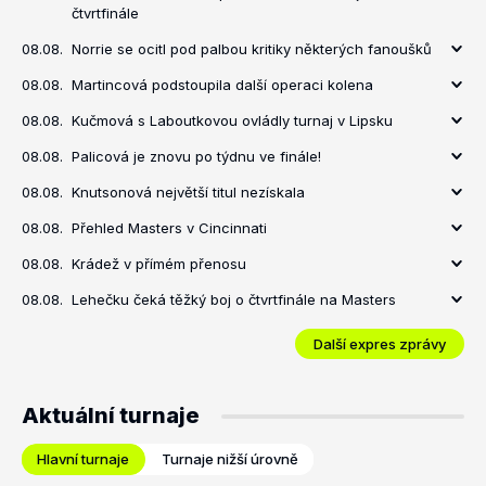
čtvrtfinále
08.08.
Norrie se ocitl pod palbou kritiky některých fanoušků
08.08.
Martincová podstoupila další operaci kolena
08.08.
Kučmová s Laboutkovou ovládly turnaj v Lipsku
08.08.
Palicová je znovu po týdnu ve finále!
08.08.
Knutsonová největší titul nezískala
08.08.
Přehled Masters v Cincinnati
08.08.
Krádež v přímém přenosu
08.08.
Lehečku čeká těžký boj o čtvrtfinále na Masters
Další expres zprávy
Aktuální turnaje
Hlavní turnaje
Turnaje nižší úrovně