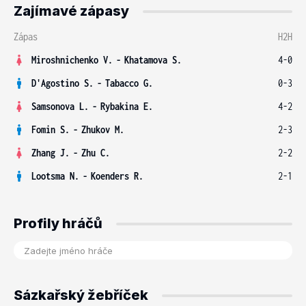
Zajímavé zápasy
Zápas
H2H
Miroshnichenko V.
-
Khatamova S.
4-0
D'Agostino S.
-
Tabacco G.
0-3
Samsonova L.
-
Rybakina E.
4-2
Fomin S.
-
Zhukov M.
2-3
Zhang J.
-
Zhu C.
2-2
Lootsma N.
-
Koenders R.
2-1
Profily hráčů
Sázkařský žebříček