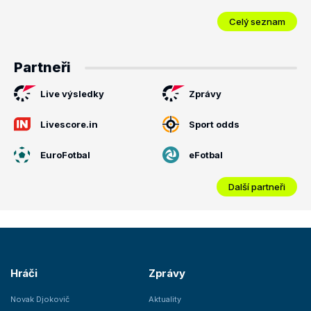
Celý seznam
Partneři
Live výsledky
Zprávy
Livescore.in
Sport odds
EuroFotbal
eFotbal
Další partneři
Hráči
Zprávy
Novak Djokovič
Aktuality