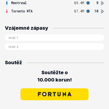
Montreal
$9.4M
9
Toronto WTA
$7.4M
10
Vzájemné zápasy
Soutěž
Soutěžte o
10.000 korun!