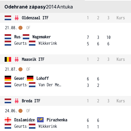
Odehrané zápasy
2014
Antuka
Oldenzaal ITF
1
2
3
Kurs
21.08.
OF
Rus
/
Wagemaker
7
3
10
Geurts
/
Wikkerink
5
6
6
Maaseik ITF
1
2
3
Kurs
21.07.
OF
Geuer
/
Lohoff
6
6
Geurts
/
Van Der Meij
3
2
Breda ITF
1
2
3
Kurs
24.06.
OF
Dzalamidze
/
Pirazhenka
6
6
Geurts
/
Wikkerink
1
1