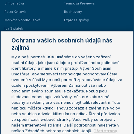
Jiří Lehečka
Tenisová Previews
Petra Kvitová
Rozhovory
Markéta Vondroušová
Express zprávy
Iga Swiatek
Marie Bouzková
Ochrana vašich osobních údajů nás
Žebříčky
Kalendář turnajů
zajímá
My a naši partneři
999
ukládáme do vašeho zařízení
Žebříček ATP (muži)
Australian Open
osobní údaje, jako jsou údaje o prohlížení nebo jedinečné
Žebříček WTA (ženy)
French Open
identifikátory, a máme k nim přístup. Výběr Souhlasím
umožňuje, aby sledovací technologie podporovaly účely
Sázkařský žebříček
Wimbledon
uvedené v části My a naši partneři zpracováváme údaje za
US Open
účelem poskytování. Výběrem Zamítnout vše nebo
odvoláním svého souhlasu je zakážete. Pokud jsou
Turnaj mistrů
sledovací technologie zakázány, některé zobrazené
Turnaj mistryň
obsahy a reklamy pro vás nemusí být tolik relevantní. Tuto
Aktualní trendy
nabídku můžete kdykoli znovu zobrazit a změnit své volby
nebo souhlas odvolat kliknutím na odkaz Řízení předvoleb
ve spodní části webové stránky. Vaše volby se projeví v
Fotbalové přestupy
našem Internetová stránka. Další podrobnosti naleznete v
Livesport Daily
našich Zásadách ochrany osobních údajů.
Třetí strany