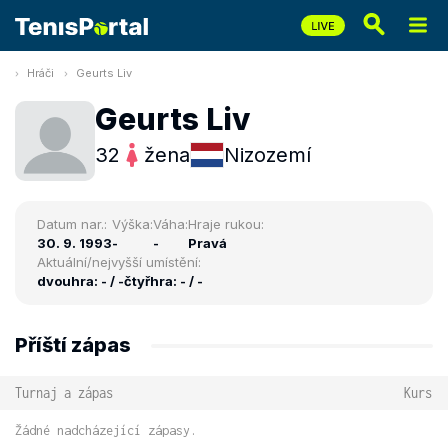
Hráči
Geurts Liv
Geurts Liv
32
žena
Nizozemí
Datum nar.:
Výška:
Váha:
Hraje rukou:
30. 9. 1993
-
-
Pravá
Aktuální/nejvyšší umístění:
dvouhra: - / -
čtyřhra: - / -
Příští zápas
Turnaj a zápas
Kurs
Žádné nadcházející zápasy.