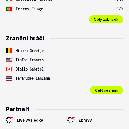
Torres Tiago
+975
Celý žebříček
Zranění hráči
Minnen Greetje
Tiafoe Frances
Diallo Gabriel
Tararudee Lanlana
Celý seznam
Partneři
Live výsledky
Zprávy