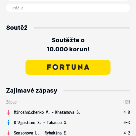
Soutěž
Soutěžte o
10.000 korun!
Zajímavé zápasy
Zápas
H2H
Miroshnichenko V.
-
Khatamova S.
4-0
D'Agostino S.
-
Tabacco G.
0-3
Samsonova L.
-
Rybakina E.
4-2