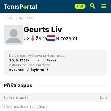
Hráči
Geurts Liv
Geurts Liv
32
žena
Nizozemí
Datum nar.:
Výška:
Váha:
Hraje rukou:
30. 9. 1993
-
-
Pravá
Aktuální/nejvyšší umístění:
dvouhra: - / -
čtyřhra: - / -
Příští zápas
Turnaj a zápas
Kurs
Žádné nadcházející zápasy.