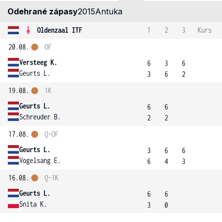
Odehrané zápasy
2015
Antuka
Oldenzaal ITF
1
2
3
Kurs
20.08.
OF
Versteeg K.
6
3
6
Geurts L.
3
6
2
19.08.
1K
Geurts L.
6
6
Schreuder B.
2
2
17.08.
Q-OF
Geurts L.
3
6
6
Vogelsang E.
6
4
3
16.08.
Q-1K
Geurts L.
6
6
Snita K.
3
0