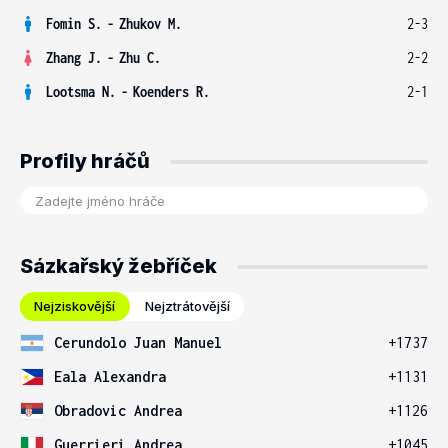
Fomin S.
-
Zhukov M.
2-3
Zhang J.
-
Zhu C.
2-2
Lootsma N.
-
Koenders R.
2-1
Profily hráčů
Sázkařský žebříček
Nejziskovější
Nejztrátovější
Cerundolo Juan Manuel
+1737
Eala Alexandra
+1131
Obradovic Andrea
+1126
Guerrieri Andrea
+1045