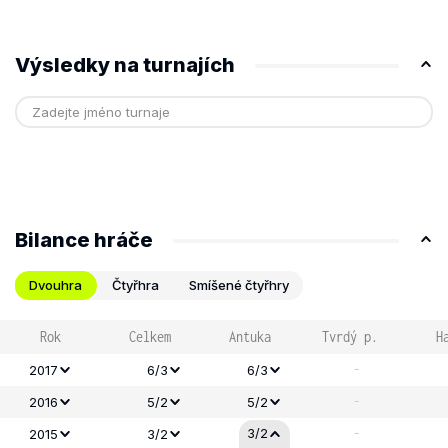
Výsledky na turnajích
Bilance hráče
Dvouhra
Čtyřhra
Smíšené čtyřhry
Rok
Celkem
Antuka
Tvrdý p.
H
-
2017
6/3
6/3
-
2016
5/2
5/2
-
3/2
2015
3/2