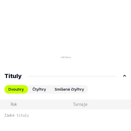
Tituly
Dvouhry
Čtyřhry
Smíšené čtyřhry
Rok
Turnaje
Žádné tituly