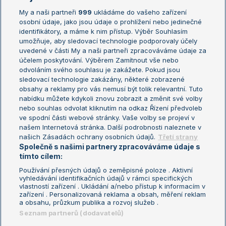
My a naši partneři
999
ukládáme do vašeho zařízení
Žebříček ATP (muži)
Australian Open
osobní údaje, jako jsou údaje o prohlížení nebo jedinečné
Žebříček WTA (ženy)
French Open
identifikátory, a máme k nim přístup. Výběr Souhlasím
umožňuje, aby sledovací technologie podporovaly účely
Sázkařský žebříček
Wimbledon
uvedené v části My a naši partneři zpracováváme údaje za
US Open
účelem poskytování. Výběrem Zamítnout vše nebo
odvoláním svého souhlasu je zakážete. Pokud jsou
Turnaj mistrů
sledovací technologie zakázány, některé zobrazené
Turnaj mistryň
obsahy a reklamy pro vás nemusí být tolik relevantní. Tuto
Aktualní trendy
nabídku můžete kdykoli znovu zobrazit a změnit své volby
nebo souhlas odvolat kliknutím na odkaz Řízení předvoleb
ve spodní části webové stránky. Vaše volby se projeví v
Fotbalové přestupy
našem Internetová stránka. Další podrobnosti naleznete v
Livesport Daily
našich Zásadách ochrany osobních údajů.
Třetí strany
Společně s našimi partnery zpracováváme údaje s
LS Prague Open
tímto cílem:
Používání přesných údajů o zeměpisné poloze . Aktivní
vyhledávání identifikačních údajů v rámci specifických
vlastností zařízení . Ukládání a/nebo přístup k informacím v
Podmínky užití
Nastavení soukromí
zařízení . Personalizovaná reklama a obsah, měření reklam
GDPR a žurnalistika
Reklama
a obsahu, průzkum publika a rozvoj služeb .
Informace o zpracování osobních
Kontakt
Seznam partnerů (dodavatelů)
údajů
Tiráž