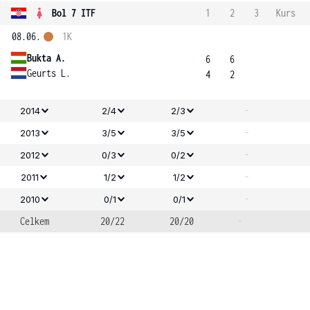
Bol 7 ITF
1
2
3
Kurs
08.06.
1K
Bukta A.
6
6
Geurts L.
4
2
-
2014
2/4
2/3
-
2013
3/5
3/5
-
2012
0/3
0/2
-
2011
1/2
1/2
-
2010
0/1
0/1
Celkem
20/22
20/20
-