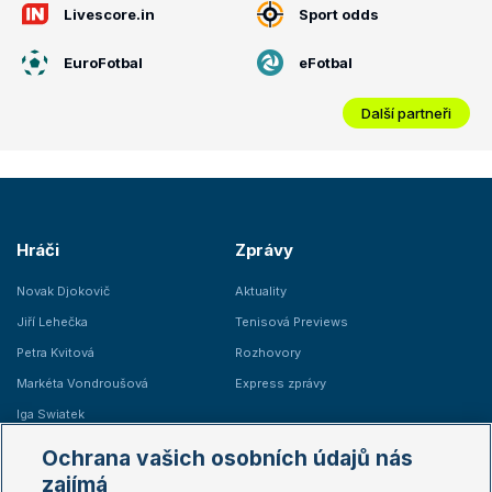
Livescore.in
Sport odds
EuroFotbal
eFotbal
Další partneři
Hráči
Zprávy
Novak Djokovič
Aktuality
Jiří Lehečka
Tenisová Previews
Petra Kvitová
Rozhovory
Markéta Vondroušová
Express zprávy
Iga Swiatek
Marie Bouzková
Ochrana vašich osobních údajů nás
Žebříčky
Kalendář turnajů
zajímá