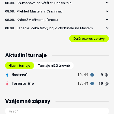
08.08.
Knutsonová největší titul nezískala
08.08.
Přehled Masters v Cincinnati
08.08.
Krádež v přímém přenosu
08.08.
Lehečku čeká těžký boj o čtvrtfinále na Masters
Další expres zprávy
Aktuální turnaje
Hlavní turnaje
Turnaje nižší úrovně
Montreal
$9.4M
9
Toronto WTA
$7.4M
10
Vzájemné zápasy