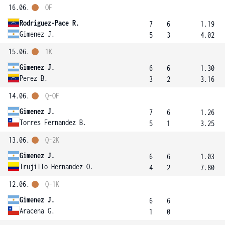
16.06.
OF
Rodriguez-Pace R.
7
6
1.19
Gimenez J.
5
3
4.02
15.06.
1K
Gimenez J.
6
6
1.30
Perez B.
3
2
3.16
14.06.
Q-OF
Gimenez J.
7
6
1.26
Torres Fernandez B.
5
1
3.25
13.06.
Q-2K
Gimenez J.
6
6
1.03
Trujillo Hernandez O.
4
2
7.80
12.06.
Q-1K
Gimenez J.
6
6
Aracena G.
1
0