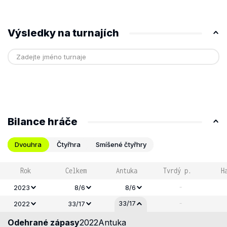
Výsledky na turnajích
Bilance hráče
Dvouhra
Čtyřhra
Smíšené čtyřhry
Rok
Celkem
Antuka
Tvrdý p.
H
-
2023
8/6
8/6
-
33/17
2022
33/17
Odehrané zápasy
2022
Antuka