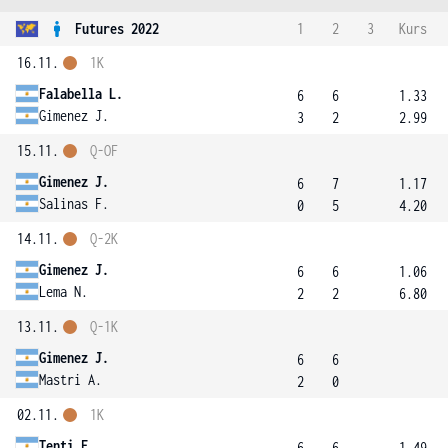
Futures 2022
1
2
3
Kurs
16.11.
1K
Falabella L.
6
6
1.33
Gimenez J.
3
2
2.99
15.11.
Q-OF
Gimenez J.
6
7
1.17
Salinas F.
0
5
4.20
14.11.
Q-2K
Gimenez J.
6
6
1.06
Lema N.
2
2
6.80
13.11.
Q-1K
Gimenez J.
6
6
Mastri A.
2
0
02.11.
1K
Tenti F.
6
6
1.49