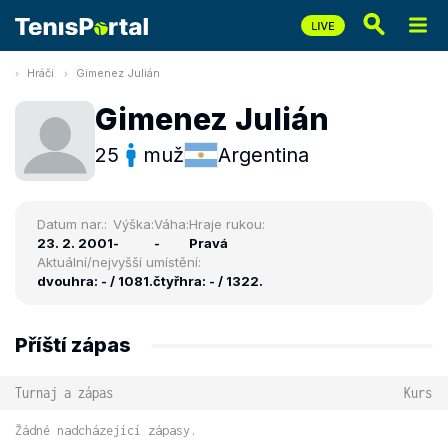
Hráči
Gimenez Julián
Gimenez Julián
25
muž
Argentina
Datum nar.:
Výška:
Váha:
Hraje rukou:
23. 2. 2001
-
-
Pravá
Aktuální/nejvyšší umístění:
dvouhra: - / 1081.
čtyřhra: - / 1322.
Příští zápas
Turnaj a zápas
Kurs
Žádné nadcházející zápasy.