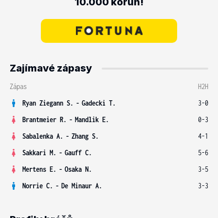
10.000 korun!
Zajímavé zápasy
Zápas
H2H
Ryan Ziegann S.
-
Gadecki T.
3-0
Brantmeier R.
-
Mandlik E.
0-3
Sabalenka A.
-
Zhang S.
4-1
Sakkari M.
-
Gauff C.
5-6
Mertens E.
-
Osaka N.
3-5
Norrie C.
-
De Minaur A.
3-3