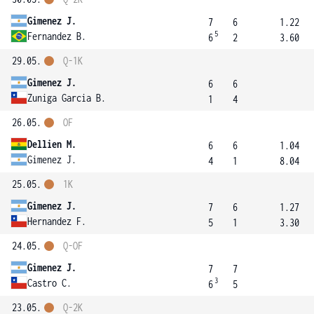
Gimenez J.
7
6
1.22
5
Fernandez B.
6
2
3.60
29.05.
Q-1K
Gimenez J.
6
6
Zuniga Garcia B.
1
4
26.05.
OF
Dellien M.
6
6
1.04
Gimenez J.
4
1
8.04
25.05.
1K
Gimenez J.
7
6
1.27
Hernandez F.
5
1
3.30
24.05.
Q-OF
Gimenez J.
7
7
3
Castro C.
6
5
23.05.
Q-2K