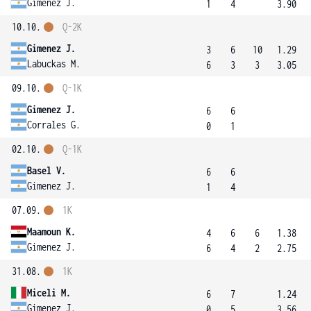
Gimenez J.
1
4
3.90
10.10.
Q-2K
Gimenez J.
3
6
10
1.29
Labuckas M.
6
3
3
3.05
09.10.
Q-1K
Gimenez J.
6
6
Corrales G.
0
1
02.10.
Q-1K
Basel V.
6
6
Gimenez J.
1
4
07.09.
1K
Maamoun K.
4
6
6
1.38
Gimenez J.
6
4
2
2.75
31.08.
1K
Miceli M.
6
7
1.24
Gimenez J.
0
5
3.56