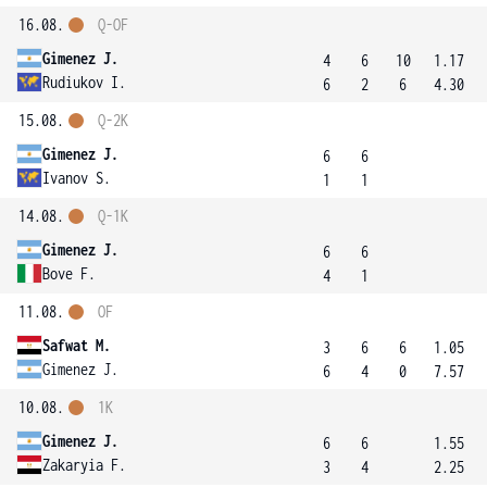
16.08.
Q-OF
Gimenez J.
4
6
10
1.17
Rudiukov I.
6
2
6
4.30
15.08.
Q-2K
Gimenez J.
6
6
Ivanov S.
1
1
14.08.
Q-1K
Gimenez J.
6
6
Bove F.
4
1
11.08.
OF
Safwat M.
3
6
6
1.05
Gimenez J.
6
4
0
7.57
10.08.
1K
Gimenez J.
6
6
1.55
Zakaryia F.
3
4
2.25