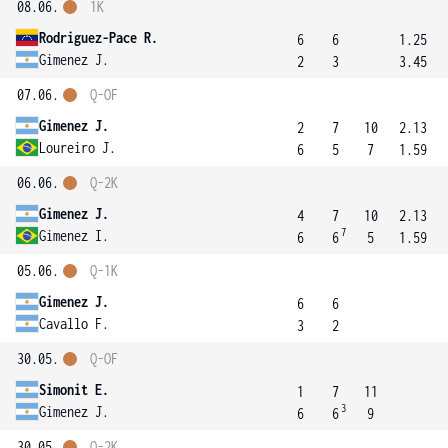
08.06.
1K
Rodriguez-Pace R.
6
6
1.25
Gimenez J.
2
3
3.45
07.06.
Q-OF
Gimenez J.
2
7
10
2.13
Loureiro J.
6
5
7
1.59
06.06.
Q-2K
Gimenez J.
4
7
10
2.13
7
Gimenez I.
6
6
5
1.59
05.06.
Q-1K
Gimenez J.
6
6
Cavallo F.
3
2
30.05.
Q-OF
Simonit E.
1
7
11
3
Gimenez J.
6
6
9
30.05.
Q-2K