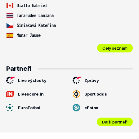
Diallo Gabriel
Tararudee Lanlana
Siniaková Kateřina
Munar Jaume
Celý seznam
Partneři
Live výsledky
Zprávy
Livescore.in
Sport odds
EuroFotbal
eFotbal
Další partneři