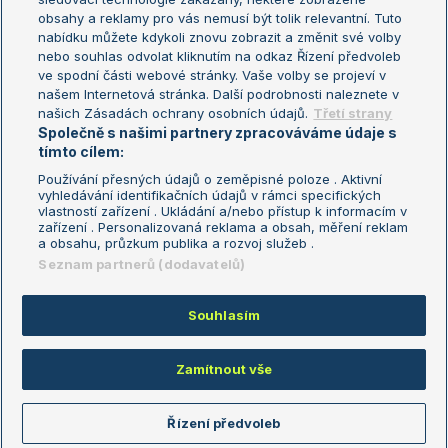
Turnaj mistryň
obsahy a reklamy pro vás nemusí být tolik relevantní. Tuto
Aktualní trendy
nabídku můžete kdykoli znovu zobrazit a změnit své volby
nebo souhlas odvolat kliknutím na odkaz Řízení předvoleb
ve spodní části webové stránky. Vaše volby se projeví v
Fotbalové přestupy
našem Internetová stránka. Další podrobnosti naleznete v
Livesport Daily
našich Zásadách ochrany osobních údajů.
Třetí strany
Společně s našimi partnery zpracováváme údaje s
LS Prague Open
tímto cílem:
Používání přesných údajů o zeměpisné poloze . Aktivní
vyhledávání identifikačních údajů v rámci specifických
vlastností zařízení . Ukládání a/nebo přístup k informacím v
Podmínky užití
Nastavení soukromí
zařízení . Personalizovaná reklama a obsah, měření reklam
GDPR a žurnalistika
Reklama
a obsahu, průzkum publika a rozvoj služeb .
Informace o zpracování osobních
Kontakt
Seznam partnerů (dodavatelů)
údajů
Tiráž
Souhlasím
Copyright © 2008-2026 TenisPortal.cz. Využíváme zpravodajství ČTK.
Zamítnout vše
Řízení předvoleb