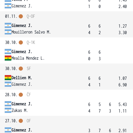
Gimenez J.
1
0
2.40
01.11.
Q-OF
Gimenez J.
6
6
1.27
Mouilleron Salvo M.
4
2
3.30
30.10.
Q-1K
Gimenez J.
6
6
Mealla Mendez L.
0
3
30.10.
SF
Dellien M.
6
6
1.07
Gimenez J.
4
1
6.90
28.10.
ČF
Gimenez J.
6
5
6
5.43
Zukas M.
4
7
3
1.11
27.10.
OF
Gimenez J.
3
7
6
2.91