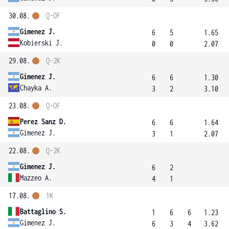
30.08.
Q-OF
Gimenez J.
6
5
1.65
Kobierski J.
0
0
2.07
29.08.
Q-2K
Gimenez J.
6
6
1.30
Chayka A.
3
2
3.10
23.08.
Q-OF
Perez Sanz D.
6
6
1.64
Gimenez J.
3
1
2.07
22.08.
Q-2K
Gimenez J.
6
2
Mazzeo A.
4
1
17.08.
1K
Battaglino S.
1
6
6
1.23
Gimenez J.
6
3
4
3.62