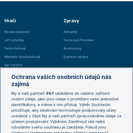
Hráči
Zprávy
Novak Djokovič
Aktuality
Jiří Lehečka
Tenisová Previews
Petra Kvitová
Rozhovory
Markéta Vondroušová
Express zprávy
Iga Swiatek
Marie Bouzková
Ochrana vašich osobních údajů nás
Žebříčky
Kalendář turnajů
zajímá
My a naši partneři
997
ukládáme do vašeho zařízení
Žebříček ATP (muži)
Australian Open
osobní údaje, jako jsou údaje o prohlížení nebo jedinečné
Žebříček WTA (ženy)
French Open
identifikátory, a máme k nim přístup. Výběr Souhlasím
umožňuje, aby sledovací technologie podporovaly účely
Sázkařský žebříček
Wimbledon
uvedené v části My a naši partneři zpracováváme údaje za
US Open
účelem poskytování. Výběrem Zamítnout vše nebo
odvoláním svého souhlasu je zakážete. Pokud jsou
Turnaj mistrů
sledovací technologie zakázány, některé zobrazené