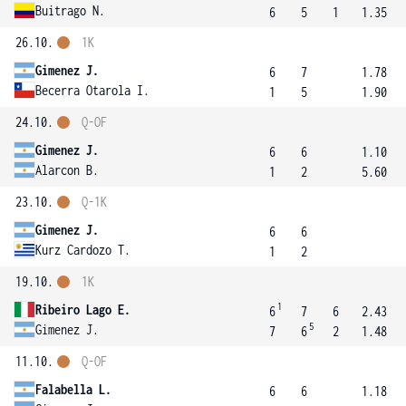
Buitrago N.
6
5
1
1.35
26.10.
1K
Gimenez J.
6
7
1.78
Becerra Otarola I.
1
5
1.90
24.10.
Q-OF
Gimenez J.
6
6
1.10
Alarcon B.
1
2
5.60
23.10.
Q-1K
Gimenez J.
6
6
Kurz Cardozo T.
1
2
19.10.
1K
1
Ribeiro Lago E.
6
7
6
2.43
5
Gimenez J.
7
6
2
1.48
11.10.
Q-OF
Falabella L.
6
6
1.18