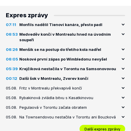
Expres zprávy
07:11
Monfils nadělil Tienovi kanára, přesto padl
06:53
Medveděv končí v Montrealu hned na úvodním
soupeři
06:26
Menšík se na postup do třetího kola nadřel
06:05
Noskové první zápas po Wimbledonu nevyšel
05:39
Krejčíková nestačila v Torontu na Samsonovovou
00:12
Další šok v Montrealu, Zverev končí
05.08.
Fritz v Montrealu překvapivě končí
05.08.
Rybakinová zvládla bitvu s Kasatkinovou
05.08.
Pegulaová v Torontu začala obratem
05.08.
Na Townsendovou nestačila v Torontu ani Bouzková
Další expres zprávy