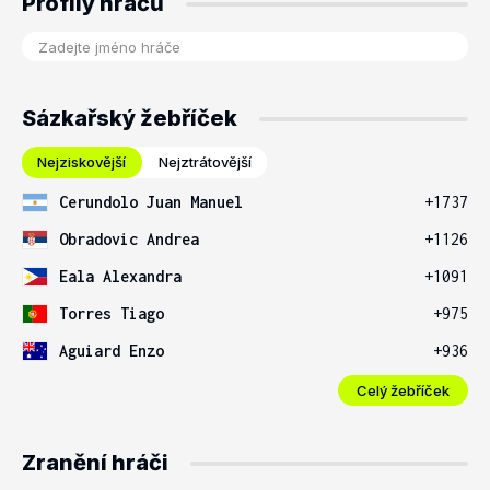
Profily hráčů
Sázkařský žebříček
Nejziskovější
Nejztrátovější
Cerundolo Juan Manuel
+1737
Obradovic Andrea
+1126
Eala Alexandra
+1091
Torres Tiago
+975
Aguiard Enzo
+936
Celý žebříček
Zranění hráči