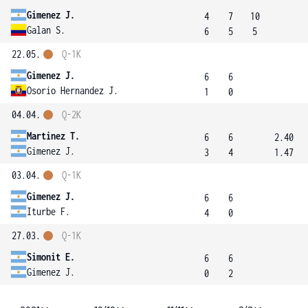
Gimenez J.
4
7
10
Galan S.
6
5
5
22.05.
Q-1K
Gimenez J.
6
6
Osorio Hernandez J.
1
0
04.04.
Q-2K
Martinez T.
6
6
2.40
Gimenez J.
3
4
1.47
03.04.
Q-1K
Gimenez J.
6
6
Iturbe F.
4
0
27.03.
Q-1K
Simonit E.
6
6
Gimenez J.
0
2