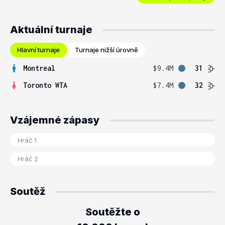
Aktuální turnaje
Hlavní turnaje
Turnaje nižší úrovně
Montreal
$9.4M
31
Toronto WTA
$7.4M
32
Vzájemné zápasy
Soutěž
Soutěžte o