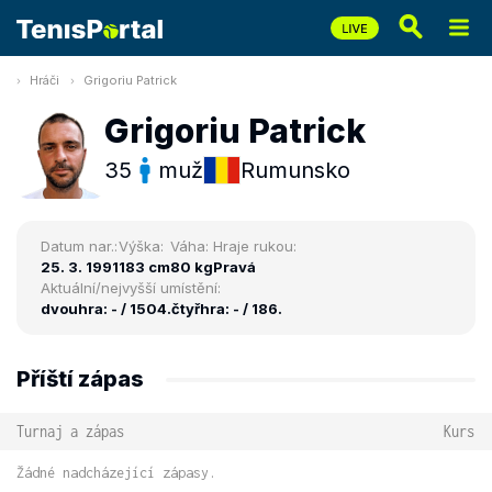
Hráči
Grigoriu Patrick
Grigoriu Patrick
35
muž
Rumunsko
Datum nar.:
Výška:
Váha:
Hraje rukou:
25. 3. 1991
183 cm
80 kg
Pravá
Aktuální/nejvyšší umístění:
dvouhra: - / 1504.
čtyřhra: - / 186.
Příští zápas
Turnaj a zápas
Kurs
Žádné nadcházející zápasy.