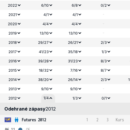
2022
6/10
6/8
0/2
-
2021
4/1
4/1
-
2020
4/4
4/4
-
2019
13/10
13/10
2018
29/27
26/21
2/3
2017
41/23
35/18
1/3
2016
39/28
31/23
8/3
2015
18/32
7/16
8/7
2014
38/20
26/14
2/3
-
2013
9/10
9/10
1/4
2012
1/3
0/1
Odehrané zápasy
2012
Futures 2012
1
2
3
Kurs
06.11.
OF