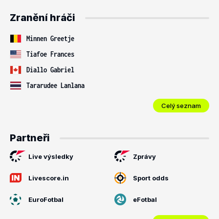
Zranění hráči
Minnen Greetje
Tiafoe Frances
Diallo Gabriel
Tararudee Lanlana
Celý seznam
Partneři
Live výsledky
Zprávy
Livescore.in
Sport odds
EuroFotbal
eFotbal