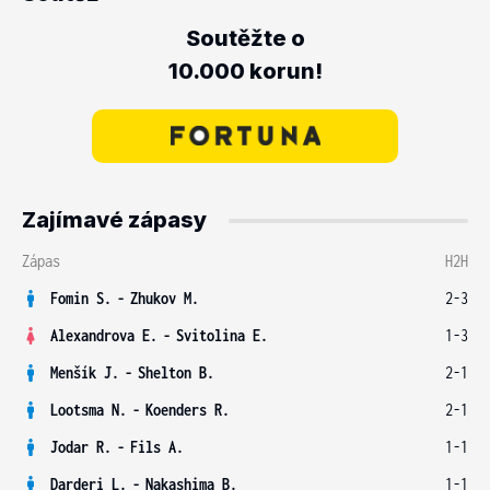
Soutěžte o
10.000 korun!
Zajímavé zápasy
Zápas
H2H
Fomin S.
-
Zhukov M.
2-3
Alexandrova E.
-
Svitolina E.
1-3
Menšík J.
-
Shelton B.
2-1
Lootsma N.
-
Koenders R.
2-1
Jodar R.
-
Fils A.
1-1
Darderi L.
-
Nakashima B.
1-1