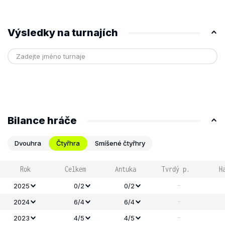
Výsledky na turnajích
Bilance hráče
Dvouhra
Čtyřhra
Smíšené čtyřhry
Rok
Celkem
Antuka
Tvrdý p.
H
-
2025
0/2
0/2
-
2024
6/4
6/4
-
2023
4/5
4/5