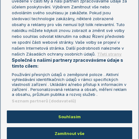
uvedené v části My a naši partneři zpracováváme údaje za
US Open
účelem poskytování. Výběrem Zamítnout vše nebo
odvoláním svého souhlasu je zakážete. Pokud jsou
Turnaj mistrů
sledovací technologie zakázány, některé zobrazené
Turnaj mistryň
obsahy a reklamy pro vás nemusí být tolik relevantní. Tuto
Aktualní trendy
nabídku můžete kdykoli znovu zobrazit a změnit své volby
nebo souhlas odvolat kliknutím na odkaz Řízení předvoleb
ve spodní části webové stránky. Vaše volby se projeví v
Fotbalové přestupy
našem Internetová stránka. Další podrobnosti naleznete v
Livesport Daily
našich Zásadách ochrany osobních údajů.
Třetí strany
Společně s našimi partnery zpracováváme údaje s
LS Prague Open
tímto cílem:
Používání přesných údajů o zeměpisné poloze . Aktivní
vyhledávání identifikačních údajů v rámci specifických
vlastností zařízení . Ukládání a/nebo přístup k informacím v
Podmínky užití
Nastavení soukromí
zařízení . Personalizovaná reklama a obsah, měření reklam
GDPR a žurnalistika
Reklama
a obsahu, průzkum publika a rozvoj služeb .
Informace o zpracování osobních
Kontakt
Seznam partnerů (dodavatelů)
údajů
Tiráž
Souhlasím
Copyright © 2008-2026 TenisPortal.cz. Využíváme zpravodajství ČTK.
Zamítnout vše