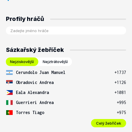
Profily hráčů
Sázkařský žebříček
Nejziskovější
Nejztrátovější
Cerundolo Juan Manuel
+1737
Obradovic Andrea
+1126
Eala Alexandra
+1081
Guerrieri Andrea
+995
Torres Tiago
+975
Celý žebříček