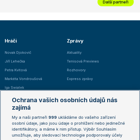
Další partneři
Hráči
Zprávy
Novak Djokovič
Aktuality
Jiří Lehečka
Tenisová Previews
Petra Kvitová
Rozhovory
Markéta Vondroušová
Express zprávy
Iga Swiatek
Marie Bouzková
Ochrana vašich osobních údajů nás
Žebříčky
Kalendář turnajů
zajímá
My a naši partneři
999
ukládáme do vašeho zařízení
Žebříček ATP (muži)
Australian Open
osobní údaje, jako jsou údaje o prohlížení nebo jedinečné
Žebříček WTA (ženy)
French Open
identifikátory, a máme k nim přístup. Výběr Souhlasím
umožňuje, aby sledovací technologie podporovaly účely
Sázkařský žebříček
Wimbledon