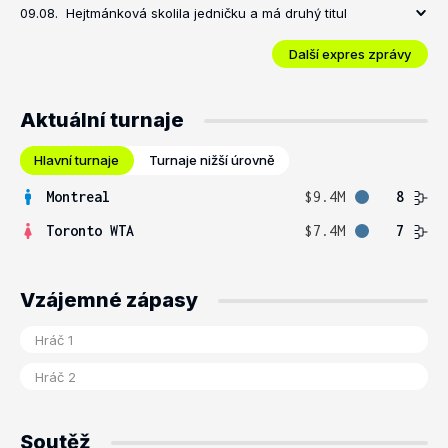
09.08.
Hejtmánková skolila jedničku a má druhý titul
Další expres zprávy
Aktuální turnaje
Hlavní turnaje
Turnaje nižší úrovně
Montreal
$9.4M
8
Toronto WTA
$7.4M
7
Vzájemné zápasy
Soutěž