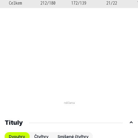
Celkem
212/180
172/139
21/22
Tituly
Dvouhry
Čtyřhry
Smíšené čtyřhry