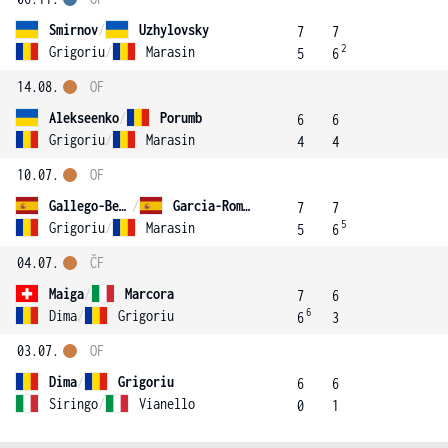
Smirnov
/
Uzhylovsky
7
7
2
Grigoriu
/
Marasin
5
6
14.08.
OF
Alekseenko
/
Porumb
6
6
Grigoriu
/
Marasin
4
4
10.07.
OF
Gallego-Bertran
/
Garcia-Roman
7
7
5
Grigoriu
/
Marasin
5
6
04.07.
ČF
Maiga
/
Marcora
7
6
6
Dima
/
Grigoriu
6
3
03.07.
OF
Dima
/
Grigoriu
6
6
Siringo
/
Vianello
0
1