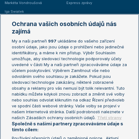
Markéta Vondroušová
Express zprávy
Iga Swiatek
Marie Bouzková
Ochrana vašich osobních údajů nás
Žebříčky
Kalendář turnajů
zajímá
My a naši partneři
997
ukládáme do vašeho zařízení
Žebříček ATP (muži)
Australian Open
osobní údaje, jako jsou údaje o prohlížení nebo jedinečné
Žebříček WTA (ženy)
French Open
identifikátory, a máme k nim přístup. Výběr Souhlasím
umožňuje, aby sledovací technologie podporovaly účely
Sázkařský žebříček
Wimbledon
uvedené v části My a naši partneři zpracováváme údaje za
US Open
účelem poskytování. Výběrem Zamítnout vše nebo
odvoláním svého souhlasu je zakážete. Pokud jsou
Turnaj mistrů
sledovací technologie zakázány, některé zobrazené
Turnaj mistryň
obsahy a reklamy pro vás nemusí být tolik relevantní. Tuto
Aktualní trendy
nabídku můžete kdykoli znovu zobrazit a změnit své volby
nebo souhlas odvolat kliknutím na odkaz Řízení předvoleb
ve spodní části webové stránky. Vaše volby se projeví v
Fotbalové přestupy
našem Internetová stránka. Další podrobnosti naleznete v
Livesport Daily
našich Zásadách ochrany osobních údajů.
Třetí strany
Společně s našimi partnery zpracováváme údaje s
LS Prague Open
tímto cílem:
Používání přesných údajů o zeměpisné poloze . Aktivní