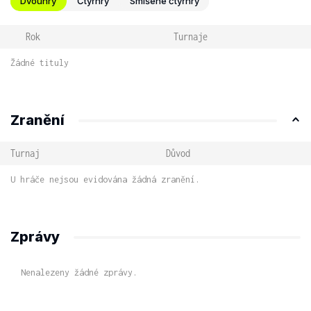
Dvouhry
Čtyřhry
Smíšené čtyřhry
Rok
Turnaje
Žádné tituly
Zranění
Turnaj
Důvod
U hráče nejsou evidována žádná zranění.
Zprávy
Nenalezeny žádné zprávy.