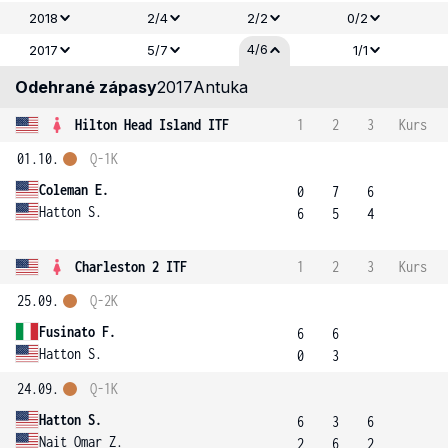
2018
2/4
2/2
0/2
4/6
2017
5/7
1/1
Odehrané zápasy
2017
Antuka
Hilton Head Island ITF
1
2
3
Kurs
01.10.
Q-1K
Coleman E.
0
7
6
Hatton S.
6
5
4
Charleston 2 ITF
1
2
3
Kurs
25.09.
Q-2K
Fusinato F.
6
6
Hatton S.
0
3
24.09.
Q-1K
Hatton S.
6
3
6
Nait Omar Z.
2
6
2