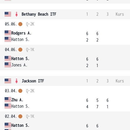
Bethany Beach ITF
1
2
3
Kurs
05.06.
Q-2K
Rodgers A.
6
6
Hatton S.
2
2
04.06.
Q-1K
Hatton S.
6
6
Jones A.
2
1
Jackson ITF
1
2
3
Kurs
03.04.
Q-2K
Zhu A.
6
5
6
Hatton S.
4
7
1
02.04.
Q-1K
Hatton S.
6
6