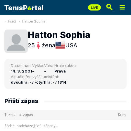
Hráči
Hatton Sophia
Hatton Sophia
25
žena
USA
Datum nar.:
Výška:
Váha:
Hraje rukou:
14. 3. 2001
-
-
Pravá
Aktuální/nejvyšší umístění:
dvouhra: - / -
čtyřhra: - / 1314.
Příští zápas
Turnaj a zápas
Kurs
Žádné nadcházející zápasy.