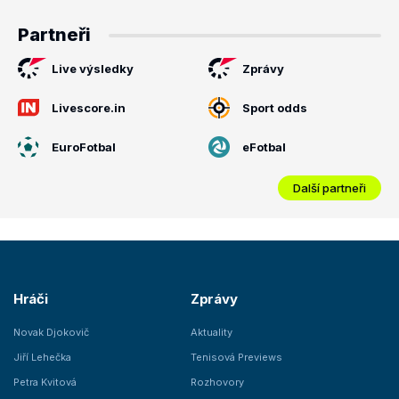
Partneři
Live výsledky
Zprávy
Livescore.in
Sport odds
EuroFotbal
eFotbal
Další partneři
Hráči
Zprávy
Novak Djokovič
Aktuality
Jiří Lehečka
Tenisová Previews
Petra Kvitová
Rozhovory