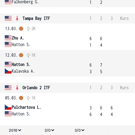
Falkenberg G.
1
2
Tampa Bay ITF
1
2
3
Kurs
13.03.
Q-2K
Zhu A.
6
6
Hatton S.
1
4
12.03.
Q-1K
Hatton S.
6
7
Kalavska A.
3
5
Orlando 2 ITF
1
2
3
Kurs
05.03.
Q-1K
Pulchartova L.
3
6
6
Hatton S.
6
4
4
-
2016
3/0
3/0