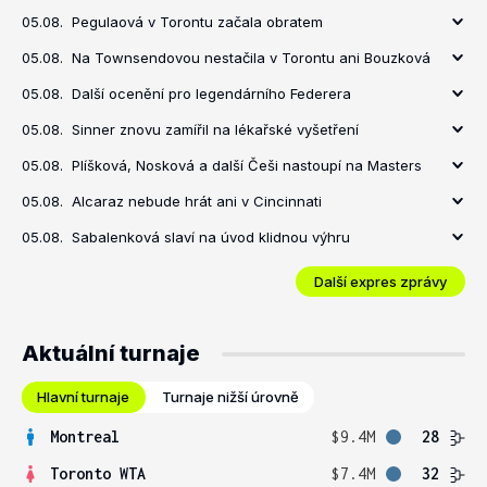
05.08.
Pegulaová v Torontu začala obratem
05.08.
Na Townsendovou nestačila v Torontu ani Bouzková
05.08.
Další ocenění pro legendárního Federera
05.08.
Sinner znovu zamířil na lékařské vyšetření
05.08.
Plíšková, Nosková a další Češi nastoupí na Masters
05.08.
Alcaraz nebude hrát ani v Cincinnati
05.08.
Sabalenková slaví na úvod klidnou výhru
Další expres zprávy
Aktuální turnaje
Hlavní turnaje
Turnaje nižší úrovně
Montreal
$9.4M
28
Toronto WTA
$7.4M
32