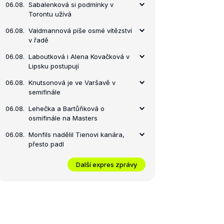
06.08.
Sabalenková si podmínky v
Torontu užívá
06.08.
Valdmannová píše osmé vítězství
v řadě
06.08.
Laboutková i Alena Kovačková v
Lipsku postupují
06.08.
Knutsonová je ve Varšavě v
semifinále
06.08.
Lehečka a Bartůňková o
osmifinále na Masters
06.08.
Monfils nadělil Tienovi kanára,
přesto padl
Další expres zprávy