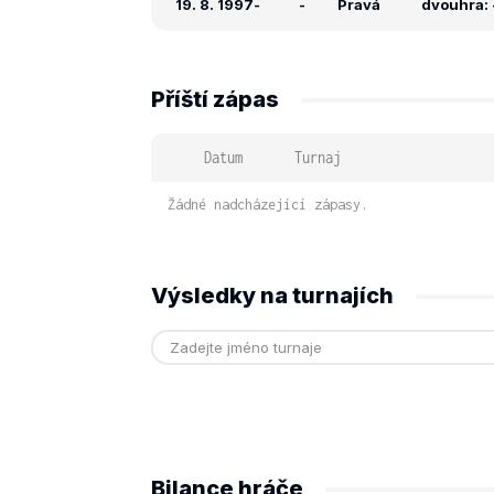
19. 8. 1997
-
-
Pravá
dvouhra: -
Příští zápas
Datum
Turnaj
Žádné nadcházející zápasy.
Výsledky na turnajích
Bilance hráče