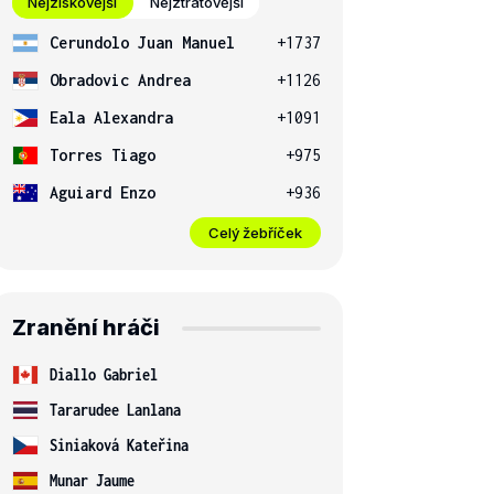
Nejziskovější
Nejztrátovější
Cerundolo Juan Manuel
+1737
Obradovic Andrea
+1126
Eala Alexandra
+1091
Torres Tiago
+975
Aguiard Enzo
+936
Celý žebříček
Zranění hráči
Diallo Gabriel
Tararudee Lanlana
Siniaková Kateřina
Munar Jaume