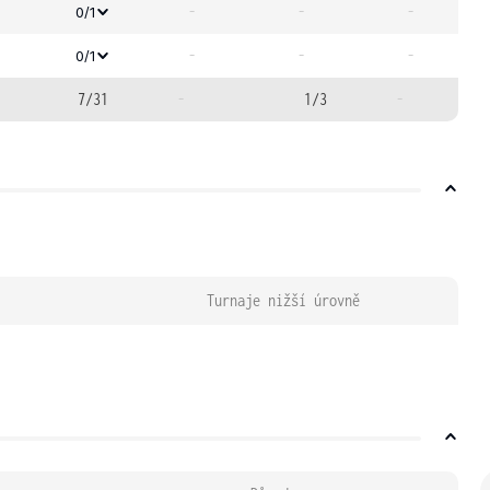
-
-
-
0/1
-
-
-
0/1
7/31
-
1/3
-
Turnaje nižší úrovně