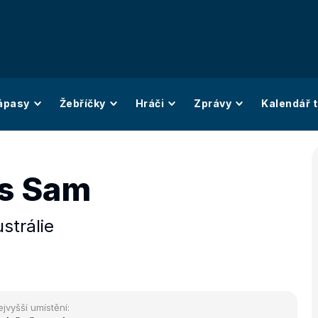
ápasy
Žebříčky
Hráči
Zprávy
Kalendář t
s Sam
strálie
ejvyšší umístění: