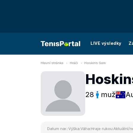
LIVE výsledky
Z
Hlavní stránka
Hráči
Hoskins Sam
Hoskin
28
muž
Au
Datum nar.:
Výška:
Váha:
Hraje rukou:
Aktuální/n