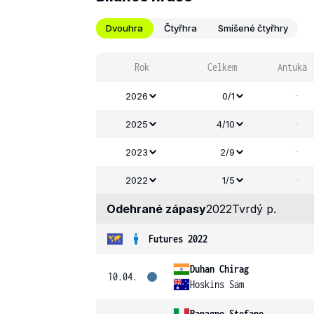
Dvouhra
Čtyřhra
Smíšené čtyřhry
Rok
Celkem
Antuka
-
2026
0/1
-
2025
4/10
-
2023
2/9
-
2022
1/5
Odehrané zápasy
2022
Tvrdý p.
Futures 2022
Duhan Chirag
10.04.
Hoskins Sam
Papagno Stefano