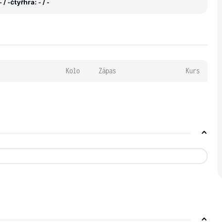
 / -
čtyřhra: - / -
Kolo
Zápas
Kurs