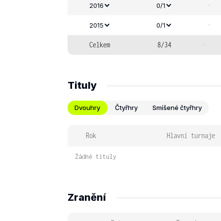
-
2016
0/1
-
2015
0/1
Celkem
8/34
-
Tituly
Dvouhry
Čtyřhry
Smíšené čtyřhry
Rok
Hlavní turnaje
Žádné tituly
Zranění