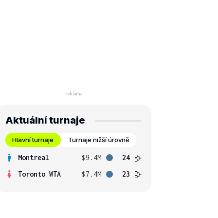
Aktuální turnaje
Hlavní turnaje
Turnaje nižší úrovně
Montreal
$9.4M
24
Toronto WTA
$7.4M
23