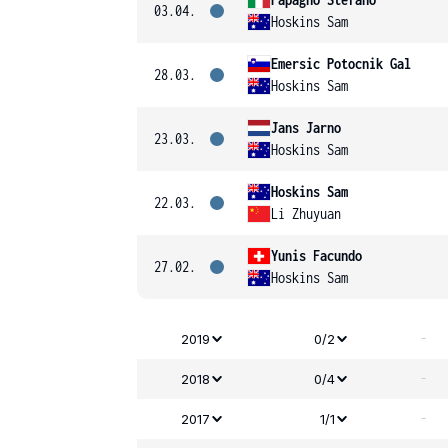
03.04.
Hoskins Sam
Emersic Potocnik Gal
28.03.
Hoskins Sam
Jans Jarno
23.03.
Hoskins Sam
Hoskins Sam
22.03.
Li Zhuyuan
Yunis Facundo
27.02.
Hoskins Sam
-
2019
0/2
-
2018
0/4
-
2017
1/1