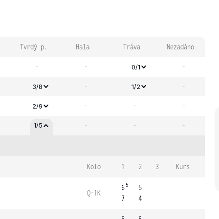
Tvrdý p.
Hala
Tráva
Nezadáno
-
-
-
0/1
-
-
3/8
1/2
-
-
-
2/9
-
-
-
1/5
Kolo
1
2
3
Kurs
5
6
5
Q-1K
7
4
6
6