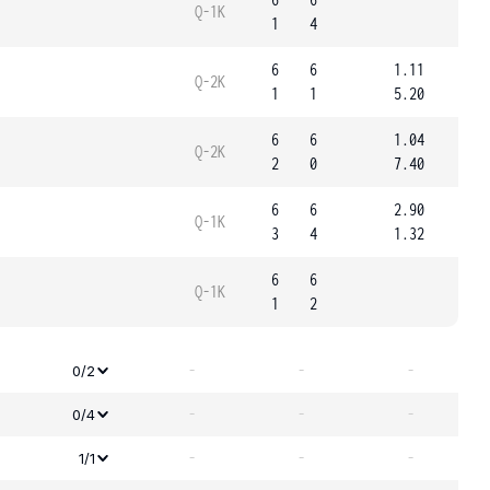
Q-1K
1
4
6
6
1.11
Q-2K
1
1
5.20
6
6
1.04
Q-2K
2
0
7.40
6
6
2.90
Q-1K
3
4
1.32
6
6
Q-1K
1
2
-
-
-
0/2
-
-
-
0/4
-
-
-
1/1