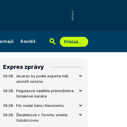
urnajů
Soutěž
Přihlášení
Expres zprávy
06.08.
Alcaraz by podle experta měl
ukončit sezonu
06.08.
Pegulaová nadělila přemožitelce
Siniakové kanára
06.08.
Fils nedal šanci Navonemu
06.08.
Šwiateková v Torontu smetla
Golubicovou