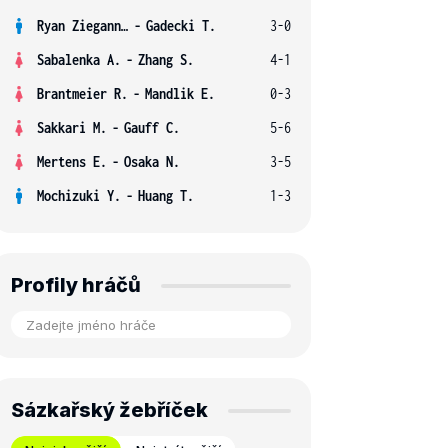
Ryan Ziegann S.
-
Gadecki T.
3-0
Sabalenka A.
-
Zhang S.
4-1
Brantmeier R.
-
Mandlik E.
0-3
Sakkari M.
-
Gauff C.
5-6
Mertens E.
-
Osaka N.
3-5
Mochizuki Y.
-
Huang T.
1-3
Profily hráčů
Sázkařský žebříček