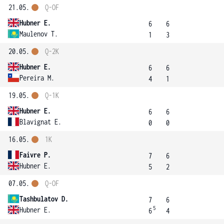
21.05.
Q-OF
Hubner E.
6
6
Maulenov T.
1
3
20.05.
Q-2K
Hubner E.
6
6
Pereira M.
4
1
19.05.
Q-1K
Hubner E.
6
6
Blavignat E.
0
0
16.05.
1K
Faivre P.
7
6
Hubner E.
5
2
07.05.
Q-OF
Tashbulatov D.
7
6
5
Hubner E.
6
4