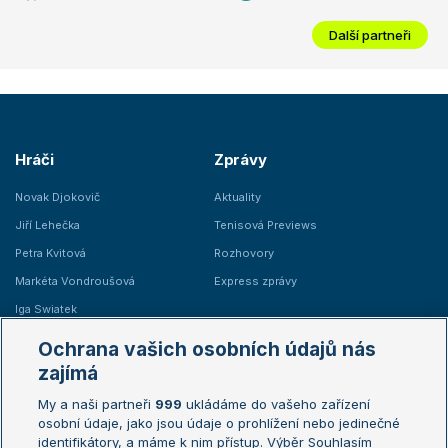
Další partneři
Hráči
Zprávy
Novak Djokovič
Aktuality
Jiří Lehečka
Tenisová Previews
Petra Kvitová
Rozhovory
Markéta Vondroušová
Express zprávy
Iga Swiatek
Marie Bouzková
Ochrana vašich osobních údajů nás
Žebříčky
Kalendář turnajů
zajímá
My a naši partneři
999
ukládáme do vašeho zařízení
Žebříček ATP (muži)
Australian Open
osobní údaje, jako jsou údaje o prohlížení nebo jedinečné
Žebříček WTA (ženy)
French Open
identifikátory, a máme k nim přístup. Výběr Souhlasím