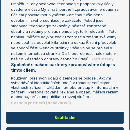
umožňuje, aby sledovací technologie podporovaly účely
Sázkařský žebříček
Wimbledon
uvedené v části My a naši partneři zpracováváme údaje za
US Open
účelem poskytování. Výběrem Zamítnout vše nebo
odvoláním svého souhlasu je zakážete. Pokud jsou
Turnaj mistrů
sledovací technologie zakázány, některé zobrazené
Turnaj mistryň
obsahy a reklamy pro vás nemusí být tolik relevantní. Tuto
Aktualní trendy
nabídku můžete kdykoli znovu zobrazit a změnit své volby
nebo souhlas odvolat kliknutím na odkaz Řízení předvoleb
ve spodní části webové stránky. Vaše volby se projeví v
Fotbalové přestupy
našem Internetová stránka. Další podrobnosti naleznete v
Livesport Daily
našich Zásadách ochrany osobních údajů.
Třetí strany
Společně s našimi partnery zpracováváme údaje s
LS Prague Open
tímto cílem:
Používání přesných údajů o zeměpisné poloze . Aktivní
vyhledávání identifikačních údajů v rámci specifických
vlastností zařízení . Ukládání a/nebo přístup k informacím v
Podmínky užití
Nastavení soukromí
zařízení . Personalizovaná reklama a obsah, měření reklam
GDPR a žurnalistika
Reklama
a obsahu, průzkum publika a rozvoj služeb .
Informace o zpracování osobních
Kontakt
Seznam partnerů (dodavatelů)
údajů
Tiráž
Souhlasím
Copyright © 2008-2026 TenisPortal.cz. Využíváme zpravodajství ČTK.