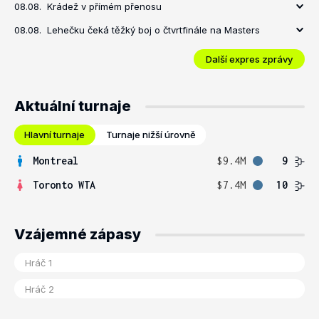
08.08.
Krádež v přímém přenosu
08.08.
Lehečku čeká těžký boj o čtvrtfinále na Masters
Další expres zprávy
Aktuální turnaje
Hlavní turnaje
Turnaje nižší úrovně
Montreal
$9.4M
9
Toronto WTA
$7.4M
10
Vzájemné zápasy