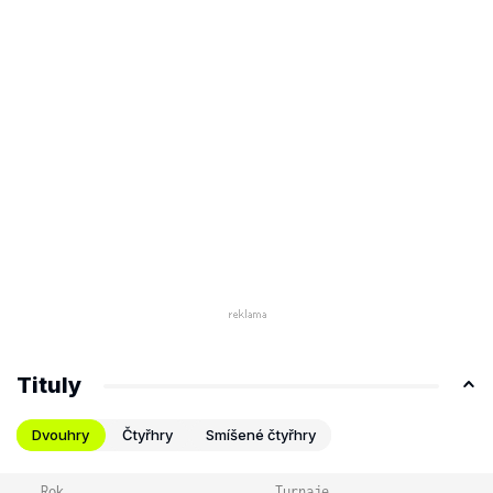
Tituly
Dvouhry
Čtyřhry
Smíšené čtyřhry
Rok
Turnaje