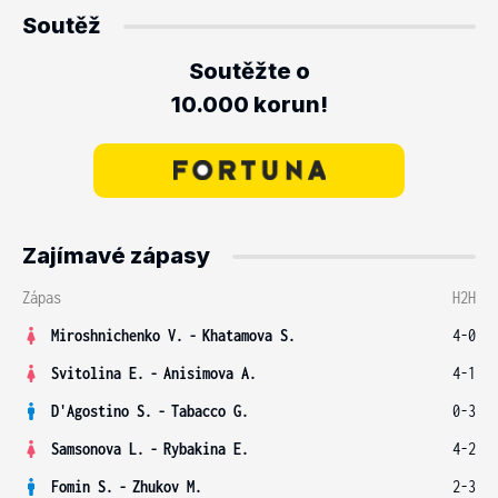
Soutěž
Soutěžte o
10.000 korun!
Zajímavé zápasy
Zápas
H2H
Miroshnichenko V.
-
Khatamova S.
4-0
Svitolina E.
-
Anisimova A.
4-1
D'Agostino S.
-
Tabacco G.
0-3
Samsonova L.
-
Rybakina E.
4-2
Fomin S.
-
Zhukov M.
2-3