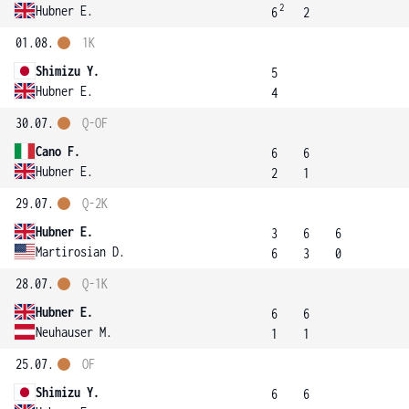
2
Hubner E.
6
2
01.08.
1K
Shimizu Y.
5
Hubner E.
4
30.07.
Q-OF
Cano F.
6
6
Hubner E.
2
1
29.07.
Q-2K
Hubner E.
3
6
6
Martirosian D.
6
3
0
28.07.
Q-1K
Hubner E.
6
6
Neuhauser M.
1
1
25.07.
OF
Shimizu Y.
6
6