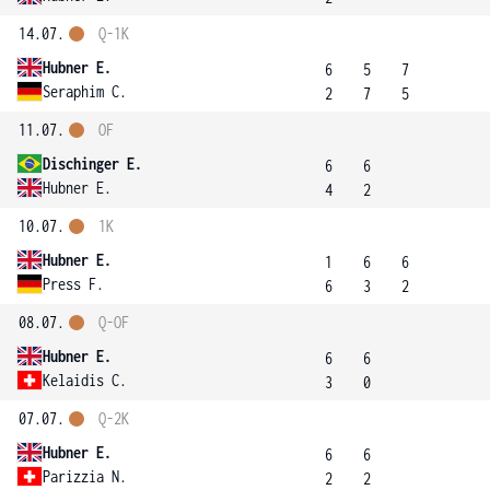
14.07.
Q-1K
Hubner E.
6
5
7
Seraphim C.
2
7
5
11.07.
OF
Dischinger E.
6
6
Hubner E.
4
2
10.07.
1K
Hubner E.
1
6
6
Press F.
6
3
2
08.07.
Q-OF
Hubner E.
6
6
Kelaidis C.
3
0
07.07.
Q-2K
Hubner E.
6
6
Parizzia N.
2
2