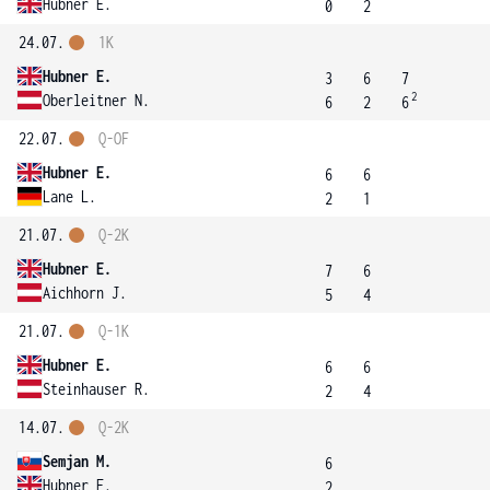
Hubner E.
0
2
24.07.
1K
Hubner E.
3
6
7
2
Oberleitner N.
6
2
6
22.07.
Q-OF
Hubner E.
6
6
Lane L.
2
1
21.07.
Q-2K
Hubner E.
7
6
Aichhorn J.
5
4
21.07.
Q-1K
Hubner E.
6
6
Steinhauser R.
2
4
14.07.
Q-2K
Semjan M.
6
Hubner E.
2