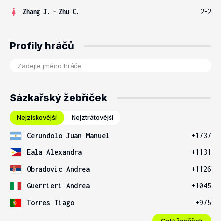
Zhang J.
-
Zhu C.
2-2
Profily hráčů
Sázkařský žebříček
Nejziskovější
Nejztrátovější
Cerundolo Juan Manuel
+1737
Eala Alexandra
+1131
Obradovic Andrea
+1126
Guerrieri Andrea
+1045
Torres Tiago
+975
Celý žebříček