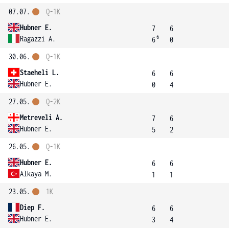
07.07.
Q-1K
Hubner E.
7
6
6
Ragazzi A.
6
0
30.06.
Q-1K
Staeheli L.
6
6
Hubner E.
0
4
27.05.
Q-2K
Metreveli A.
7
6
Hubner E.
5
2
26.05.
Q-1K
Hubner E.
6
6
Alkaya M.
1
1
23.05.
1K
Diep F.
6
6
Hubner E.
3
4