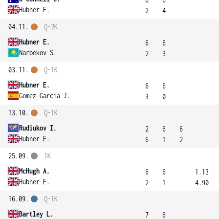
Hubner E.
2
4
04.11.
Q-2K
Hubner E.
6
6
Narbekov S.
2
3
03.11.
Q-1K
Hubner E.
6
6
Gomez Garcia J.
3
0
13.10.
Q-1K
Rudiukov I.
2
6
6
Hubner E.
6
1
2
25.09.
1K
McHugh A.
6
6
1.13
Hubner E.
2
1
4.90
16.09.
Q-1K
Bartley L.
7
6