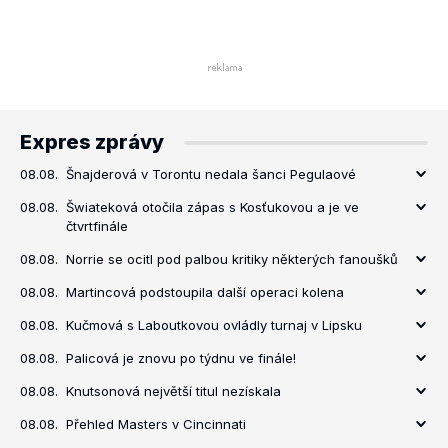
Expres zprávy
08.08.
Šnajderová v Torontu nedala šanci Pegulaové
08.08.
Šwiateková otočila zápas s Kosťukovou a je ve
čtvrtfinále
08.08.
Norrie se ocitl pod palbou kritiky některých fanoušků
08.08.
Martincová podstoupila další operaci kolena
08.08.
Kučmová s Laboutkovou ovládly turnaj v Lipsku
08.08.
Palicová je znovu po týdnu ve finále!
08.08.
Knutsonová největší titul nezískala
08.08.
Přehled Masters v Cincinnati