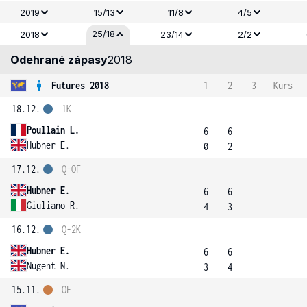
2019
15/13
11/8
4/5
25/18
2018
23/14
2/2
Odehrané zápasy
2018
Futures 2018
1
2
3
Kurs
18.12.
1K
Poullain L.
6
6
Hubner E.
0
2
17.12.
Q-OF
Hubner E.
6
6
Giuliano R.
4
3
16.12.
Q-2K
Hubner E.
6
6
Nugent N.
3
4
15.11.
OF