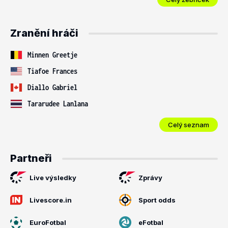
Zranění hráči
Minnen Greetje
Tiafoe Frances
Diallo Gabriel
Tararudee Lanlana
Celý seznam
Partneři
Live výsledky
Zprávy
Livescore.in
Sport odds
EuroFotbal
eFotbal