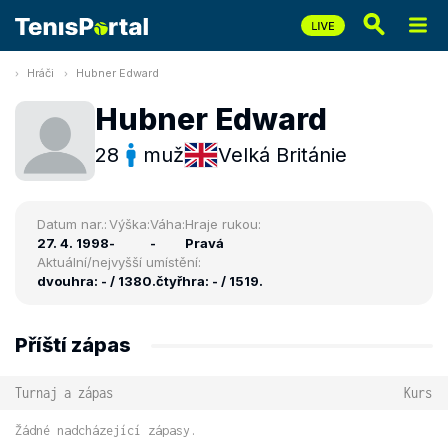
Hráči
Hubner Edward
Hubner Edward
28
muž
Velká Británie
Datum nar.:
Výška:
Váha:
Hraje rukou:
27. 4. 1998
-
-
Pravá
Aktuální/nejvyšší umístění:
dvouhra: - / 1380.
čtyřhra: - / 1519.
Příští zápas
Turnaj a zápas
Kurs
Žádné nadcházející zápasy.