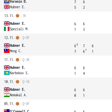
Voronin D.
7
6
Hubner E.
5
2
13.11.
1K
Hubner E.
6
6
Speziali M.
1
3
12.11.
Q-OF
9
Hubner E.
6
7
6
7
Meng C.
7
6
1
11.11.
Q-2K
Hubner E.
6
6
Narbekov S.
1
4
10.11.
Q-1K
Hubner E.
6
6
Nemakal A.
0
1
05.11.
Q-OF
O'Connell C.
6
6