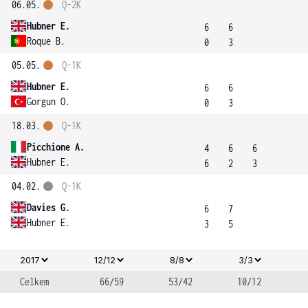
06.05.
Q-2K
Hubner E.
6
6
Roque B.
0
3
05.05.
Q-1K
Hubner E.
6
6
Gorgun O.
0
3
18.03.
Q-1K
Picchione A.
4
6
6
Hubner E.
6
2
3
04.02.
Q-1K
Davies G.
6
7
Hubner E.
3
5
2017
12/12
8/8
3/3
Celkem
66/59
53/42
10/12